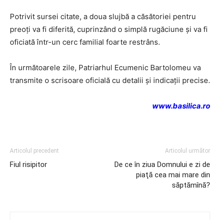
Potrivit sursei citate, a doua slujbă a căsătoriei pentru
preoți va fi diferită, cuprinzând o simplă rugăciune și va fi
oficiată într-un cerc familial foarte restrâns.
În următoarele zile, Patriarhul Ecumenic Bartolomeu va
transmite o scrisoare oficială cu detalii și indicații precise.
www.basilica.ro
Articolul precedent
Articolul următor
Fiul risipitor
De ce în ziua Domnului e zi de
piaţă cea mai mare din
săptămînă?