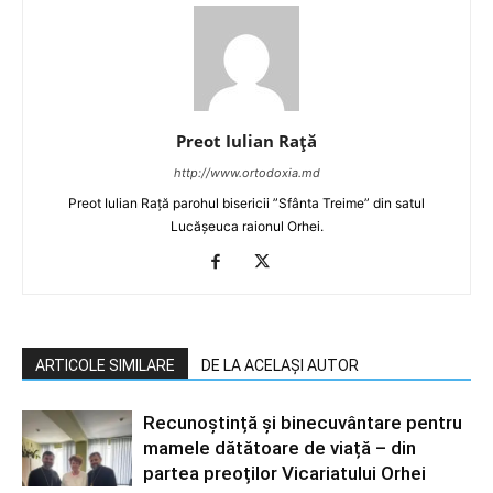
Preot Iulian Raţă
http://www.ortodoxia.md
Preot Iulian Rață parohul bisericii ”Sfânta Treime” din satul
Lucășeuca raionul Orhei.
ARTICOLE SIMILARE
DE LA ACELAȘI AUTOR
Recunoștință și binecuvântare pentru
mamele dătătoare de viață – din
partea preoților Vicariatului Orhei