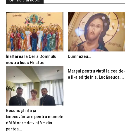
Ultimele articole
Înălțarea la Cer a Domnului
Dumnezeu…
nostru Iisus Hristos
Marșul pentru viață la cea de-
a II-a ediție în s. Lucășeuca,...
Recunoștință și
binecuvântare pentru mamele
dătătoare de viață – din
partea...