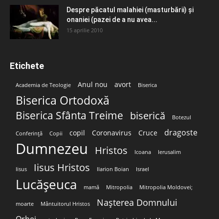
Despre păcatul malahiei (masturbării) şi
onaniei (pazei de a nu avea...
15 aprilie 2010
Etichete
Anul nou
avort
Academia de Teologie
Biserica
Biserica Ortodoxă
Biserica Sfânta Treime
biserică
Botezul
dragoste
copil
Coronavirus
Cruce
Conferință
Copii
Dumnezeu
Hristos
Icoana
Ierusalim
Iisus Hristos
Iisus
Ilarion Boian
Israel
Lucășeuca
mamă
Mitropolia
Mitropolia Moldovei;
Nașterea Domnului
moarte
Mântuitorul Hristos
Orhei