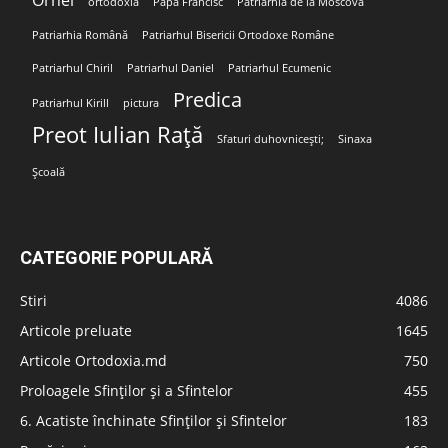
ortodoxia
Papa Francisc
Patriarhia de la Moscova
Patriarhia Română
Patriarhul Bisericii Ortodoxe Române
Patriarhul Chiril
Patriarhul Daniel
Patriarhul Ecumenic
Predica
Patriarhul Kirill
pictura
Preot Iulian Rață
Sfaturi duhovnicești;
Sinaxa
Școală
CATEGORIE POPULARĂ
Stiri
4086
Articole preluate
1645
Articole Ortodoxia.md
750
Proloagele Sfinților și a Sfintelor
455
6. Acatiste închinate Sfinților și Sfintelor
183