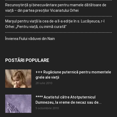
Recunoștință și binecuvântare pentru mamele dătătoare de
viață – din partea preoților Vicariatului Orhei
Marșul pentru viață la cea de-a II-a ediție în s. Lucășeuca, r-l
Orhei: „Pentru viață, cu inimă curată”
Învierea Fiului văduvei din Nain
POSTĂRI POPULARE
+++ Rugăciune puternică pentru momentele
grele ale vieţii
28 iulie 2010
**** Acatistul către Atotputernicul
Dumnezeu, la vreme de necaz sau de...
5 octombrie 2010