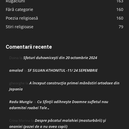
Rugăciuni
163
Fără categorie
160
Poezia religioasă
160
Stiri religioase
79
Comentarii recente
Sfaturi duhovnicești din 20 octombrie 2024
Doina
la
amalad
SF SILUAN ATHONITUL -11/ 24 SEPEMBRIE
la
A început construcţia primei mănăstiri ortodoxe din
gheorghe
la
Japonia
Radu Mungiu
Cu Sfinții odihnește Doamne sufletul nou
la
adormitei roabei Tale…
Despre păcatul malahiei (masturbării) şi
Crina Marina
la
onaniei (pazei de a nu avea copii)