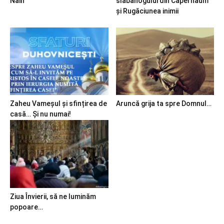
Nain
slăbănogului din Capernaum
și Rugăciunea inimii
Zaheu Vameșul și sfințirea de
Aruncă grija ta spre Domnul…
casă… Și nu numai!
Ziua Învierii, să ne luminăm
popoare…