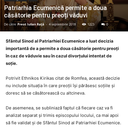
Patriarhia Ecumenică permite a doua
căsătorie pentru preoți văduvi
De către
Preot Iulian Raţă
-
4 septembrie 2018
1223
0
Sfântul Sinod al Patriarhiei Ecumenice a luat decizia
importantă de a permite a doua căsătorie pentru preoți
în caz de văduvie sau în cazul divorțului intentat de
soție.
Potrivit Ethnikos Kirikas citat de Romfea, această decizie
nu include situația în care preoții își părăsesc soțiile și
doresc să se căsătorească cu altcineva.
De asemenea, se subliniază faptul că fiecare caz va fi
analizat separat și trimis episcopului locului, ca mai apoi
să fie validat și de Sfântul Sinod al Patriarhiei Ecumenice.