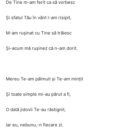
De Tine m-am ferit ca să vorbesc
Şi sfatul Tău în vânt l-am risipit,
M-am ruşinat cu Tine să trăiesc
Şi-acum mă ruşinez că n-am dorit.
Mereu Te-am pălmuit şi Te-am minţit
Şi toate simple mi-au părut a fi,
O dată jidovii Te-au răstignit,
Iar eu, nebunu,-n fiecare zi.