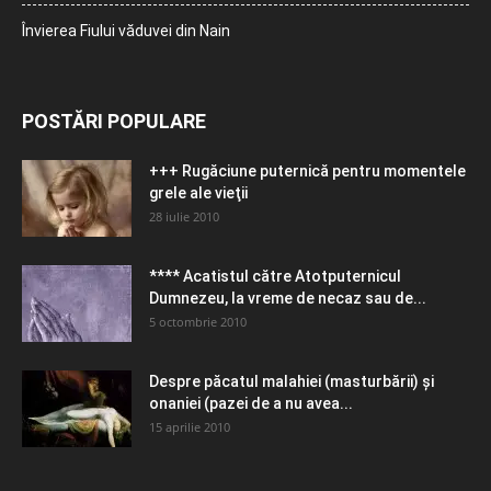
Învierea Fiului văduvei din Nain
POSTĂRI POPULARE
+++ Rugăciune puternică pentru momentele
grele ale vieţii
28 iulie 2010
**** Acatistul către Atotputernicul
Dumnezeu, la vreme de necaz sau de...
5 octombrie 2010
Despre păcatul malahiei (masturbării) şi
onaniei (pazei de a nu avea...
15 aprilie 2010