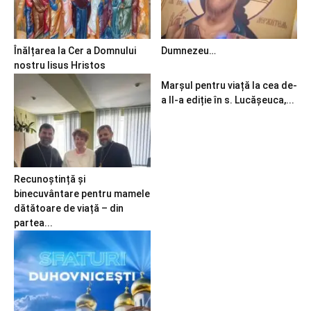
Înălțarea la Cer a Domnului
Dumnezeu…
nostru Iisus Hristos
Marșul pentru viață la cea de-
a II-a ediție în s. Lucășeuca,...
Recunoștință și
binecuvântare pentru mamele
dătătoare de viață – din
partea...