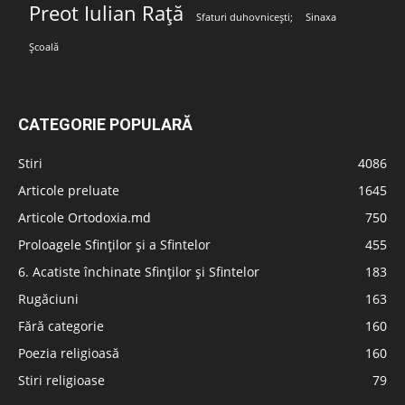
Preot Iulian Rață
Sfaturi duhovnicești;
Sinaxa
Școală
CATEGORIE POPULARĂ
Stiri
4086
Articole preluate
1645
Articole Ortodoxia.md
750
Proloagele Sfinților și a Sfintelor
455
6. Acatiste închinate Sfinților și Sfintelor
183
Rugăciuni
163
Fără categorie
160
Poezia religioasă
160
Stiri religioase
79