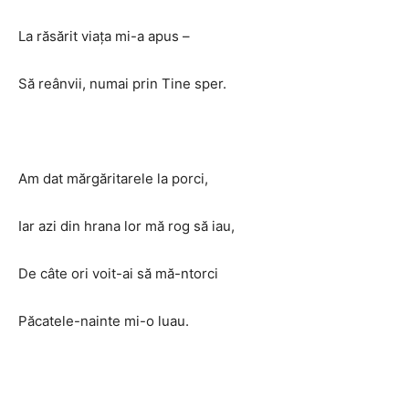
La răsărit viaţa mi-a apus –
Să reânvii, numai prin Tine sper.
Am dat mărgăritarele la porci,
Iar azi din hrana lor mă rog să iau,
De câte ori voit-ai să mă-ntorci
Păcatele-nainte mi-o luau.