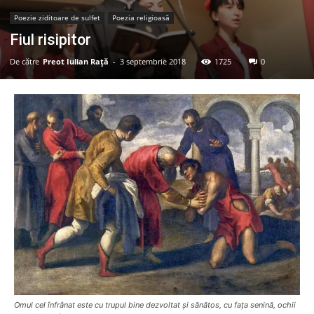
Poezie ziditoare de sulfet
Poezia religioasă
Fiul risipitor
De către
Preot Iulian Raţă
-
3 septembrie 2018
1725
0
Omul cel înfrânat este cu trupul bine dezvoltat şi sănătos, cu faţa senină, ochii