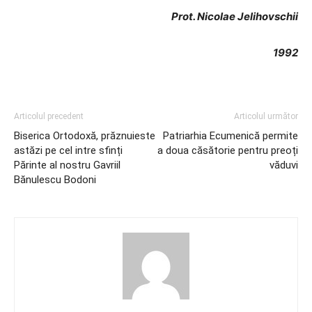
Prot. Nicolae Jelihovschii
1992
Articolul precedent
Articolul următor
Biserica Ortodoxă, prăznuieste
Patriarhia Ecumenică permite
astăzi pe cel intre sfinți
a doua căsătorie pentru preoți
Părinte al nostru Gavriil
văduvi
Bănulescu Bodoni