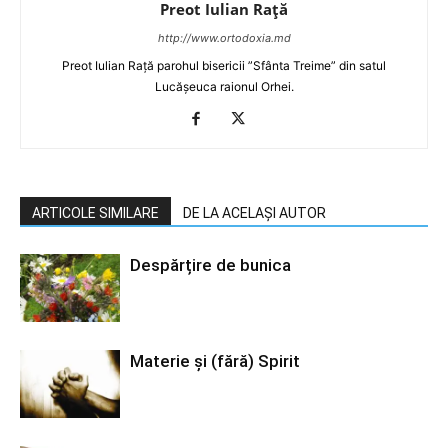
Preot Iulian Raţă
http://www.ortodoxia.md
Preot Iulian Rață parohul bisericii ”Sfânta Treime” din satul
Lucășeuca raionul Orhei.
ARTICOLE SIMILARE
DE LA ACELAȘI AUTOR
Despărțire de bunica
Materie şi (fără) Spirit