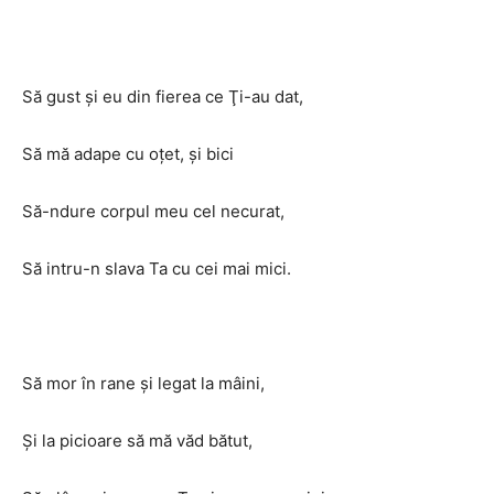
Să gust şi eu din fierea ce Ţi-au dat,
Să mă adape cu oţet, şi bici
Să-ndure corpul meu cel necurat,
Să intru-n slava Ta cu cei mai mici.
Să mor în rane şi legat la mâini,
Şi la picioare să mă văd bătut,