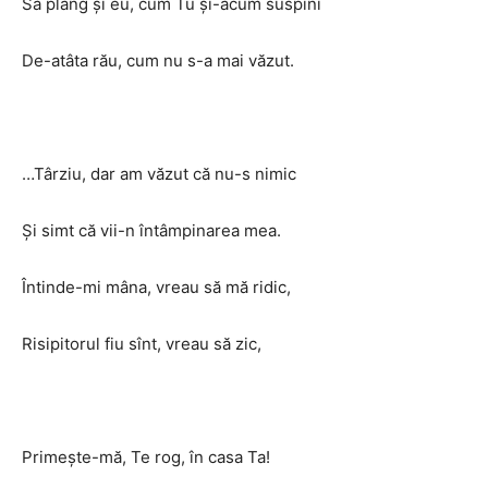
Să plâng şi eu, cum Tu şi-acum suspini
De-atâta rău, cum nu s-a mai văzut.
…Târziu, dar am văzut că nu-s nimic
Şi simt că vii-n întâmpinarea mea.
Întinde-mi mâna, vreau să mă ridic,
Risipitorul fiu sînt, vreau să zic,
Primeşte-mă, Te rog, în casa Ta!