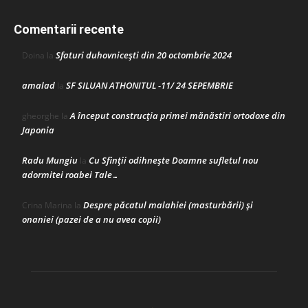
Comentarii recente
Sfaturi duhovnicești din 20 octombrie 2024
Doina
la
amalad
SF SILUAN ATHONITUL -11/ 24 SEPEMBRIE
la
A început construcţia primei mănăstiri ortodoxe din
gheorghe
la
Japonia
Radu Mungiu
Cu Sfinții odihnește Doamne sufletul nou
la
adormitei roabei Tale…
Despre păcatul malahiei (masturbării) şi
Crina Marina
la
onaniei (pazei de a nu avea copii)