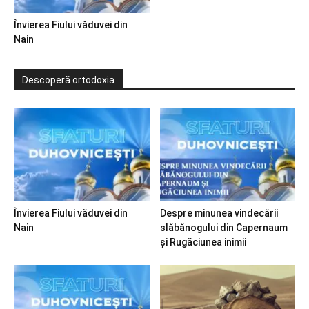
Învierea Fiului văduvei din
Nain
Descoperă ortodoxia
Învierea Fiului văduvei din
Despre minunea vindecării
Nain
slăbănogului din Capernaum
și Rugăciunea inimii