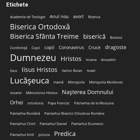
Etichete
Anul nou
avort
Academia de Teologie
Biserica
Biserica Ortodoxă
Biserica Sfânta Treime
biserică
Botezul
dragoste
copil
Coronavirus
Cruce
Conferință
Copii
Dumnezeu
Hristos
Icoana
Ierusalim
Iisus Hristos
Iisus
Ilarion Boian
Israel
Lucășeuca
mamă
Mitropolia
Mitropolia Moldovei;
Nașterea Domnului
moarte
Mântuitorul Hristos
Orhei
ortodoxia
Papa Francisc
Patriarhia de la Moscova
Patriarhia Română
Patriarhul Bisericii Ortodoxe Române
Patriarhul Chiril
Patriarhul Daniel
Patriarhul Ecumenic
Predica
Patriarhul Kirill
pictura