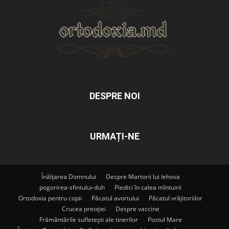
DESPRE NOI
URMAȚI-NE
Înălțarea Domnului
Despre Martorii lui Iehova
pogorirea-sfintului-duh
Piedici în calea mîntuirii
Ortodoxia pentru copii
Păcatul avortului
Păcatul vrăjitoriilor
Crucea preoției
Despre vaccine
Frământările sufletești ale tinerilor
Postul Mare