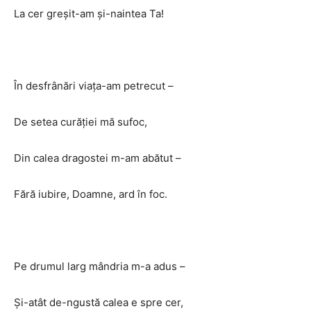
La cer greşit-am şi-naintea Ta!
În desfrânări viaţa-am petrecut –
De setea curăţiei mă sufoc,
Din calea dragostei m-am abătut –
Fără iubire, Doamne, ard în foc.
Pe drumul larg mândria m-a adus –
Şi-atât de-ngustă calea e spre cer,