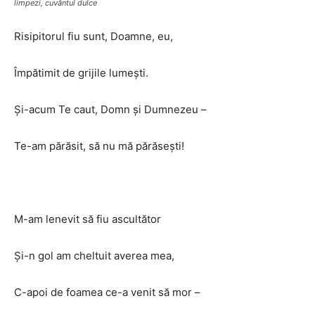
limpezi, cuvântul dulce
Risipitorul fiu sunt, Doamne, eu,
Împătimit de grijile lumeşti.
Şi-acum Te caut, Domn şi Dumnezeu –
Te-am părăsit, să nu mă părăseşti!
M-am lenevit să fiu ascultător
Şi-n gol am cheltuit averea mea,
C-apoi de foamea ce-a venit să mor –