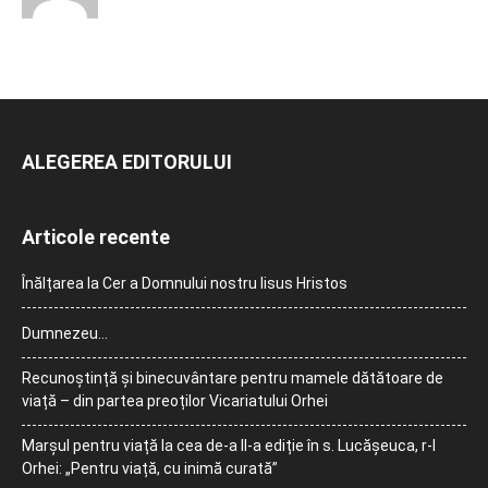
ALEGEREA EDITORULUI
Articole recente
Înălțarea la Cer a Domnului nostru Iisus Hristos
Dumnezeu…
Recunoștință și binecuvântare pentru mamele dătătoare de
viață – din partea preoților Vicariatului Orhei
Marșul pentru viață la cea de-a II-a ediție în s. Lucășeuca, r-l
Orhei: „Pentru viață, cu inimă curată”