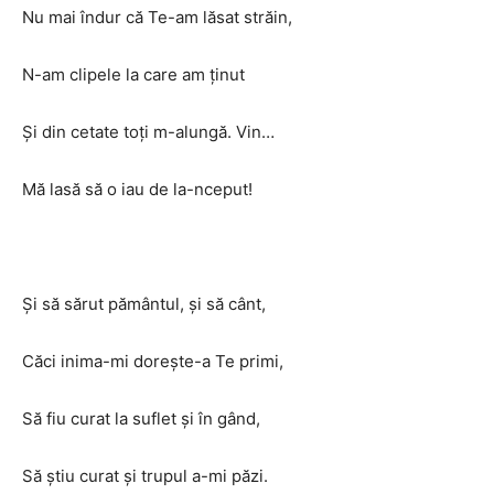
Nu mai îndur că Te-am lăsat străin,
N-am clipele la care am ţinut
Şi din cetate toţi m-alungă. Vin…
Mă lasă să o iau de la-nceput!
Şi să sărut pământul, şi să cânt,
Căci inima-mi doreşte-a Te primi,
Să fiu curat la suflet şi în gând,
Să ştiu curat şi trupul a-mi păzi.