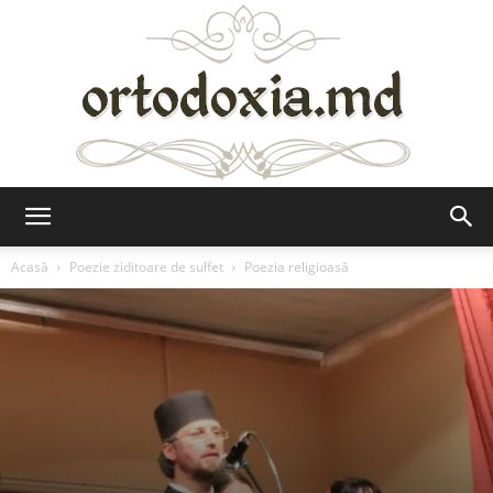
Ortodoxia.md
Acasă
Poezie ziditoare de sulfet
Poezia religioasă