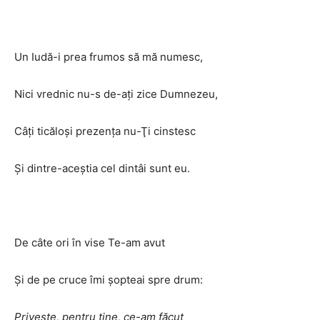
Un Iudă-i prea frumos să mă numesc,
Nici vrednic nu-s de-aţi zice Dumnezeu,
Câţi ticăloşi prezenţa nu-Ţi cinstesc
Şi dintre-aceştia cel dintâi sunt eu.
De câte ori în vise Te-am avut
Şi de pe cruce îmi şopteai spre drum:
Priveşte, pentru tine, ce-am făcut