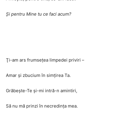
Şi pentru Mine tu ce faci acum?
Ţi-am ars frumseţea limpedei priviri –
Amar şi zbucium în simţirea Ta.
Grăbeşte-Te şi-mi intră-n amintiri,
Să nu mă prinzi în necredinţa mea.