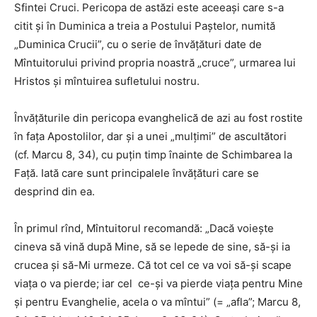
Sfintei Cruci. Pericopa de astăzi este aceeaşi care s-a
citit şi în Duminica a treia a Postului Paştelor, numită
„Duminica Crucii”, cu o serie de învăţături date de
Mîntuitorului privind propria noastră „cruce”, urmarea lui
Hristos şi mîntuirea sufletului nostru.
Învăţăturile din pericopa evanghelică de azi au fost rostite
în faţa Apostolilor, dar şi a unei „mulţimi” de ascultători
(cf. Marcu 8, 34), cu puţin timp înainte de Schimbarea la
Faţă. Iată care sunt principalele învăţături care se
desprind din ea.
În primul rînd, Mîntuitorul recomandă: „Dacă voieşte
cineva să vină după Mine, să se lepede de sine, să-şi ia
crucea şi să-Mi urmeze. Că tot cel ce va voi să-şi scape
viaţa o va pierde; iar cel ce-şi va pierde viaţa pentru Mine
şi pentru Evanghelie, acela o va mîntui” (= „afla”; Marcu 8,