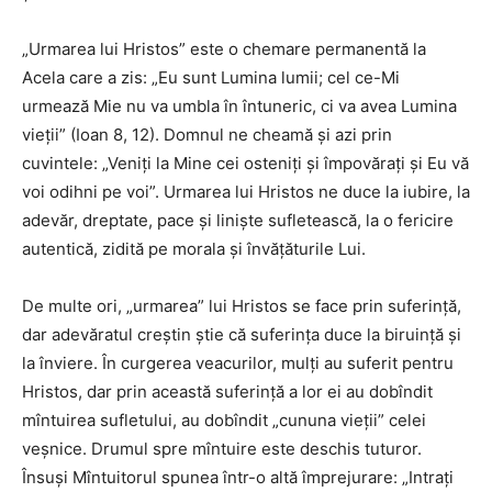
„Urmarea lui Hristos” este o chemare permanentă la
Acela care a zis: „Eu sunt Lumina lumii; cel ce-Mi
urmează Mie nu va umbla în întuneric, ci va avea Lumina
vieţii” (Ioan 8, 12). Domnul ne cheamă şi azi prin
cuvintele: „Veniţi la Mine cei osteniţi şi împovăraţi şi Eu vă
voi odihni pe voi”. Urmarea lui Hristos ne duce la iubire, la
adevăr, dreptate, pace şi linişte sufletească, la o fericire
autentică, zidită pe morala şi învăţăturile Lui.
De multe ori, „urmarea” lui Hristos se face prin suferinţă,
dar adevăratul creştin ştie că suferinţa duce la biruinţă şi
la înviere. În curgerea veacurilor, mulţi au suferit pentru
Hristos, dar prin această suferinţă a lor ei au dobîndit
mîntuirea sufletului, au dobîndit „cununa vieţii” celei
veşnice. Drumul spre mîntuire este deschis tuturor.
Însuşi Mîntuitorul spunea într-o altă împrejurare: „Intraţi