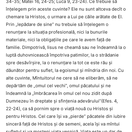
34-35; Matei 16, 24-25; Luca 9, 23-24). Ce trebuie să
înţelegem prin aceste cuvinte? Ele nu sunt altceva decît o
chemare la Hristos, o urmare a Lui pe căile arătate de El.
Prin „lepădare de sine” nu trebuie să înţelegem o
renunţare la situaţia profesională, nici la bunurile
materiale, nici la obligaţiile pe care le avem faţă de
familie. Dimpotrivă, Iisus ne cheamă sau ne îndeamnă la o
luptă duhovnicească împotriva patimilor, la o strădanie
spre desăvîrşire, la o renunţare la tot ce este rău şi
dăunător pentru suflet, la egoismul şi mîndria din noi. Cu
alte cuvinte, Mîntuitorul ne cere să ne eliberăm, să ne
depărtăm de „omul cel vechi”, omul păcatului şi ne
îndeamnă la „îmbrăcarea în omul cel nou zidit după
Dumnezeu în dreptate şi sfinţenia adevărului”(Efes. 4,
22-24), ca să pornim spre o viaţă nouă cu Hristos şi
pentru Hristos. Cel care îşi va „pierde” păcatele din iubire
sinceră faţă de Hristos şi de semeni, acela îşi va mîntui
sufletul şi va moşteni viaţa veşnică. Viaţa este un dar de