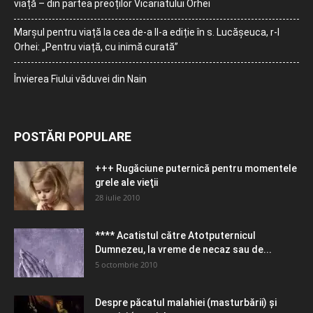
viață – din partea preoților Vicariatului Orhei
Marșul pentru viață la cea de-a II-a ediție în s. Lucășeuca, r-l
Orhei: „Pentru viață, cu inimă curată”
Învierea Fiului văduvei din Nain
POSTĂRI POPULARE
+++ Rugăciune puternică pentru momentele
grele ale vieţii
28 iulie 2010
**** Acatistul către Atotputernicul
Dumnezeu, la vreme de necaz sau de...
5 octombrie 2010
Despre păcatul malahiei (masturbării) şi