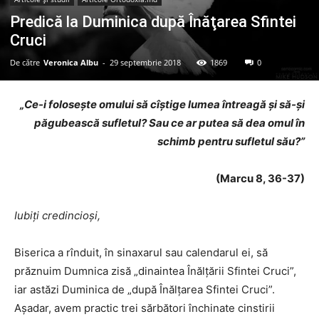
Predică la Duminica după Înăţarea Sfintei
Cruci
De către
Veronica Albu
-
29 septembrie 2018
1869
0
„Ce-i foloseşte omului să cîştige lumea întreagă şi să-şi
păgubească sufletul? Sau ce ar putea să dea omul în
schimb pentru sufletul său?”
(Marcu 8, 36-37)
Iubiţi credincioşi,
Biserica a rînduit, în sinaxarul sau calendarul ei, să
prăznuim Dumnica zisă „dinaintea Înălţării Sfintei Cruci”,
iar astăzi Duminica de „după Înălţarea Sfintei Cruci”.
Aşadar, avem practic trei sărbători închinate cinstirii