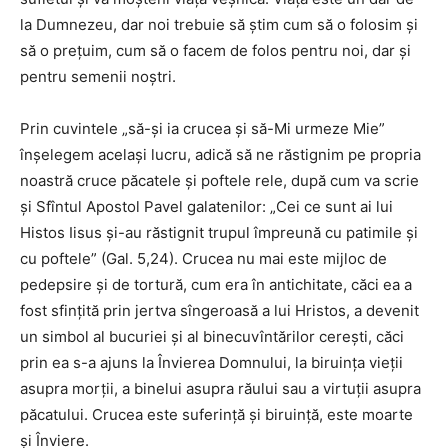
la Dumnezeu, dar noi trebuie să ştim cum să o folosim şi
să o preţuim, cum să o facem de folos pentru noi, dar şi
pentru semenii noştri.
Prin cuvintele „să-şi ia crucea şi să-Mi urmeze Mie”
înşelegem acelaşi lucru, adică să ne răstignim pe propria
noastră cruce păcatele şi poftele rele, după cum va scrie
şi Sfîntul Apostol Pavel galatenilor: „Cei ce sunt ai lui
Histos Iisus şi-au răstignit trupul împreună cu patimile şi
cu poftele” (Gal. 5,24). Crucea nu mai este mijloc de
pedepsire şi de tortură, cum era în antichitate, căci ea a
fost sfinţită prin jertva sîngeroasă a lui Hristos, a devenit
un simbol al bucuriei şi al binecuvîntărilor cereşti, căci
prin ea s-a ajuns la Învierea Domnului, la biruinţa vieţii
asupra morţii, a binelui asupra răului sau a virtuţii asupra
păcatului. Crucea este suferinţă şi biruinţă, este moarte
şi Înviere.