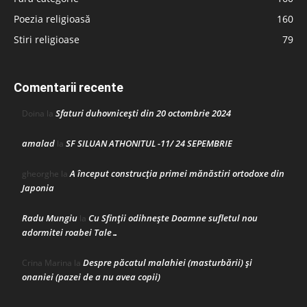
Poezia religioasă
160
Stiri religioase
79
Comentarii recente
Sfaturi duhovnicești din 20 octombrie 2024
Doina
la
amalad
SF SILUAN ATHONITUL -11/ 24 SEPEMBRIE
la
A început construcţia primei mănăstiri ortodoxe din
gheorghe
la
Japonia
Radu Mungiu
Cu Sfinții odihnește Doamne sufletul nou
la
adormitei roabei Tale…
Despre păcatul malahiei (masturbării) şi
Crina Marina
la
onaniei (pazei de a nu avea copii)