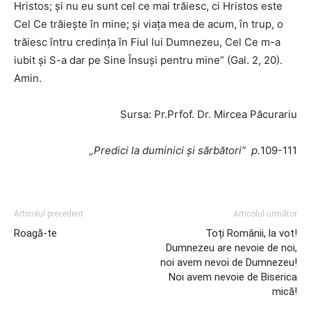
Hristos; şi nu eu sunt cel ce mai trăiesc, ci Hristos este
Cel Ce trăieşte în mine; şi viaţa mea de acum, în trup, o
trăiesc întru credinţa în Fiul lui Dumnezeu, Cel Ce m-a
iubit şi S-a dar pe Sine Însuşi pentru mine” (Gal. 2, 20).
Amin.
Sursa: Pr.Prfof. Dr. Mircea Păcurariu
„Predici la duminici şi sărbători” p.
109-111
Articolul precedent
Articolul următor
Roagă-te
Toți Românii, la vot!
Dumnezeu are nevoie de noi,
noi avem nevoi de Dumnezeu!
Noi avem nevoie de Biserica
mică!