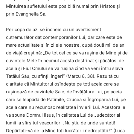
Mîntuirea sufletului este posibilă numai prin Hristos şi
prin Evanghelia Sa.
Pericopa de azi se încheie cu un avertisment
cutremurător dat contemporanilor Lui, dar care este de
mare actualitate şi în zilele noastre, după două mii de ani
de viaţă creştină: „De tot cel ce se va ruşina de Mine şi de
cuvintele Mele în neamul acesta desfrînat şi păcătos, de
acela şi Fiul Omului se va ruşina cînd va veni întru slava
Tatălui Său, cu sfinţii îngeri” (Marcu 8, 38). Rezultă cu
claritate că Mîntuitorul osîndeşte pe toţi aceia care se
ruşinează de cuvintele Sale, de învăţătura Lui, pe aceia
care se leapădă de Patimile, Crucea şi Îngroparea Lui, pe
aceia care nu recunosc realitatea Învierii Lui. Acestora le
va spune Domnul Iisus, în calitatea Lui de Judecător al
lumii la sfîrşitul veacurilor: „Nu ştiu de unde sunteţi!
Depărtaţi-vă de la Mine toţi lucrătorii nedreptăţii !” (Luca