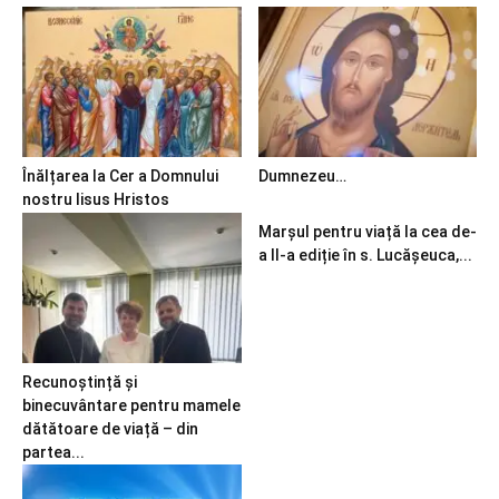
Înălțarea la Cer a Domnului
Dumnezeu…
nostru Iisus Hristos
Marșul pentru viață la cea de-
a II-a ediție în s. Lucășeuca,...
Recunoștință și
binecuvântare pentru mamele
dătătoare de viață – din
partea...