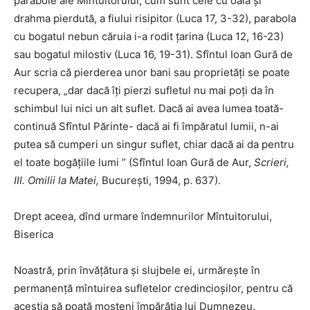
parabole ale Mîntuitorului, cum sunt cele cu oaia şi
drahma pierdută, a fiului risipitor (Luca 17, 3-32), parabola
cu bogatul nebun căruia i-a rodit ţarina (Luca 12, 16-23)
sau bogatul milostiv (Luca 16, 19-31). Sfîntul Ioan Gură de
Aur scria că pierderea unor bani sau proprietăţi se poate
recupera, „dar dacă îţi pierzi sufletul nu mai poţi da în
schimbul lui nici un alt suflet. Dacă ai avea lumea toată-
continuă Sfîntul Părinte- dacă ai fi împăratul lumii, n-ai
putea să cumperi un singur suflet, chiar dacă ai da pentru
el toate bogăţiile lumi ” (Sfîntul Ioan Gură de Aur,
Scrieri,
III. Omilii la Matei,
Bucureşti, 1994, p. 637).
Drept aceea, dînd urmare îndemnurilor Mîntuitorului,
Biserica
Noastră, prin învăţătura şi slujbele ei, urmăreşte în
permanenţă mîntuirea sufletelor credincioşilor, pentru că
aceştia să poată moşteni împărăţia lui Dumnezeu.