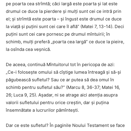
pe poarta cea strîmtă; căci largă este poarta şi lat este
drumul ce duce la pierdere şi mulţi sunt cei ce intră prin
el; şi strîmtă este poarta – şi îngust este drumul ce duce
la viaţă şi puţini sunt cei care îl află” (Matei 7, 13-14). Deci
puţini sunt cei care pornesc pe drumul mîntuirii; în
schimb, mulţi preferă „poarta cea largă” ce duce la pieire,
la osînda cea veşnică.
De aceea, continuă Mîntuitorul tot în pericopa de azi:
„Ce-i foloseşte omului să cîştige lumea întreagă şi să-şi
păgubească sufletul? Sau ce ar putea să dea omul în
schimb pentru sufletul său?” (Marcu 8, 36-37; Matei 16,
26; Luca 9, 25). Aşadar, ni se atrage aici atenţia asupra
valorii sufletului pentru orice creştin, dar şi puţina
însemnătate a lucrurilor pămînteşti.
Dar ce este sufletul? În paginile Noului Testament se face