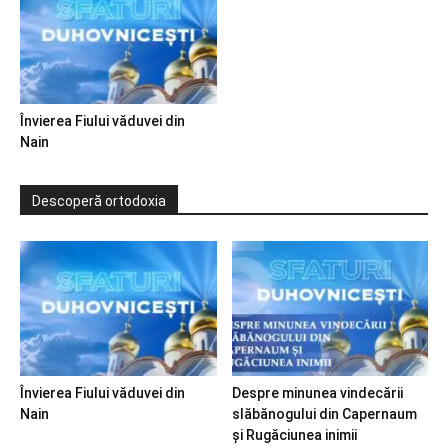
Învierea Fiului văduvei din
Nain
Descoperă ortodoxia
Învierea Fiului văduvei din
Despre minunea vindecării
Nain
slăbănogului din Capernaum
și Rugăciunea inimii