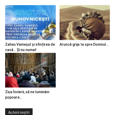
Zaheu Vameșul și sfințirea de
Aruncă grija ta spre Domnul…
casă… Și nu numai!
Ziua Învierii, să ne luminăm
popoare…
Autorii noștri