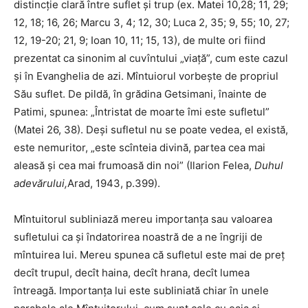
distincţie clară între suflet şi trup (ex. Matei 10,28; 11, 29;
12, 18; 16, 26; Marcu 3, 4; 12, 30; Luca 2, 35; 9, 55; 10, 27;
12, 19-20; 21, 9; Ioan 10, 11; 15, 13), de multe ori fiind
prezentat ca sinonim al cuvîntului „viaţă”, cum este cazul
şi în Evanghelia de azi. Mîntuiorul vorbeşte de propriul
Său suflet. De pildă, în grădina Getsimani, înainte de
Patimi, spunea: „Întristat de moarte îmi este sufletul”
(Matei 26, 38). Deşi sufletul nu se poate vedea, el există,
este nemuritor, „este scînteia divină, partea cea mai
aleasă şi cea mai frumoasă din noi” (Ilarion Felea,
Duhul
adevărului,
Arad, 1943, p.399).
Mîntuitorul subliniază mereu importanţa sau valoarea
sufletului ca şi îndatorirea noastră de a ne îngriji de
mîntuirea lui. Mereu spunea că sufletul este mai de preţ
decît trupul, decît haina, decît hrana, decît lumea
întreagă. Importanţa lui este subliniată chiar în unele