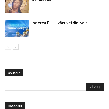
Învierea Fiului văduvei din Nain
Căutare
Categorii