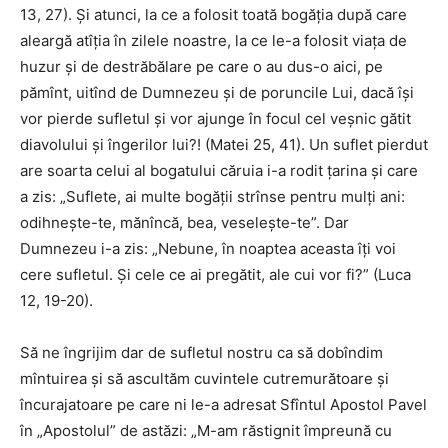
13, 27). Şi atunci, la ce a folosit toată bogăţia după care
aleargă atîţia în zilele noastre, la ce le-a folosit viaţa de
huzur şi de destrăbălare pe care o au dus-o aici, pe
pămînt, uitînd de Dumnezeu şi de poruncile Lui, dacă îşi
vor pierde sufletul şi vor ajunge în focul cel veşnic gătit
diavolului şi îngerilor lui?! (Matei 25, 41). Un suflet pierdut
are soarta celui al bogatului căruia i-a rodit ţarina şi care
a zis: „Suflete, ai multe bogăţii strînse pentru mulţi ani:
odihneşte-te, mănîncă, bea, veseleşte-te”. Dar
Dumnezeu i-a zis: „Nebune, în noaptea aceasta îţi voi
cere sufletul. Şi cele ce ai pregătit, ale cui vor fi?” (Luca
12, 19-20).
Să ne îngrijim dar de sufletul nostru ca să dobîndim
mîntuirea şi să ascultăm cuvintele cutremurătoare şi
încurajatoare pe care ni le-a adresat Sfîntul Apostol Pavel
în „Apostolul” de astăzi: „M-am răstignit împreună cu