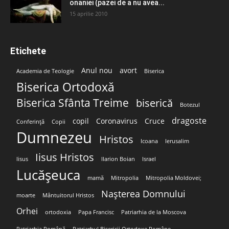
onaniei (pazei de a nu avea...
15 aprilie 2010
Etichete
Anul nou
avort
Academia de Teologie
Biserica
Biserica Ortodoxă
Biserica Sfânta Treime
biserică
Botezul
dragoste
copil
Coronavirus
Cruce
Conferință
Copii
Dumnezeu
Hristos
Icoana
Ierusalim
Iisus Hristos
Iisus
Ilarion Boian
Israel
Lucășeuca
mamă
Mitropolia
Mitropolia Moldovei;
Nașterea Domnului
moarte
Mântuitorul Hristos
Orhei
ortodoxia
Papa Francisc
Patriarhia de la Moscova
Patriarhia Română
Patriarhul Bisericii Ortodoxe Române