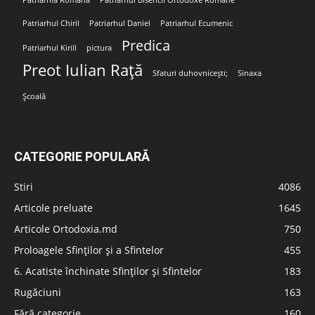
Patriarhul Chiril
Patriarhul Daniel
Patriarhul Ecumenic
Predica
Patriarhul Kirill
pictura
Preot Iulian Rață
Sfaturi duhovnicești;
Sinaxa
Școală
CATEGORIE POPULARĂ
Stiri
4086
Articole preluate
1645
Articole Ortodoxia.md
750
Proloagele Sfinților și a Sfintelor
455
6. Acatiste închinate Sfinților și Sfintelor
183
Rugăciuni
163
Fără categorie
160