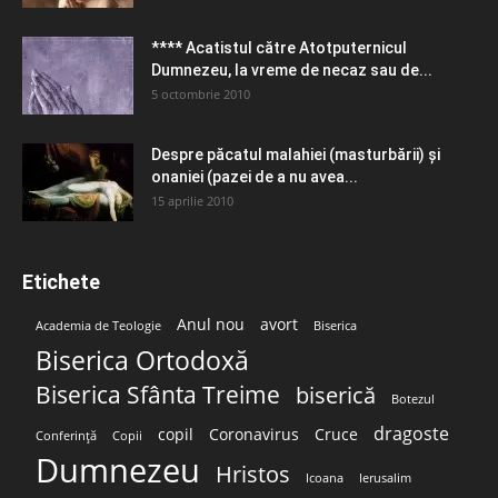
**** Acatistul către Atotputernicul
Dumnezeu, la vreme de necaz sau de...
5 octombrie 2010
Despre păcatul malahiei (masturbării) şi
onaniei (pazei de a nu avea...
15 aprilie 2010
Etichete
Anul nou
avort
Academia de Teologie
Biserica
Biserica Ortodoxă
Biserica Sfânta Treime
biserică
Botezul
dragoste
copil
Coronavirus
Cruce
Conferință
Copii
Dumnezeu
Hristos
Icoana
Ierusalim