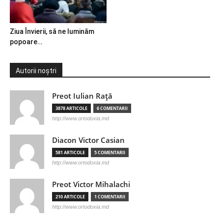
Ziua Învierii, să ne luminăm
popoare…
Autorii noștri
Preot Iulian Raţă
3878 ARTICOLE
6 COMENTARII
http://www.ortodoxia.md
Diacon Victor Casian
581 ARTICOLE
5 COMENTARII
http://www.ortodoxia.md
Preot Victor Mihalachi
210 ARTICOLE
1 COMENTARII
http://www.ortodoxia.md