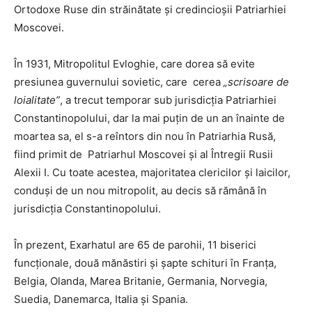
Ortodoxe Ruse din străinătate și credincioșii Patriarhiei
Moscovei.
În 1931, Mitropolitul Evloghie, care dorea să evite
presiunea guvernului sovietic, care cerea
„scrisoare de
loialitate”
, a trecut temporar sub jurisdicția Patriarhiei
Constantinopolului, dar la mai puțin de un an înainte de
moartea sa, el s-a reîntors din nou în Patriarhia Rusă,
fiind primit de Patriarhul Moscovei și al Întregii Rusii
Alexii I. Cu toate acestea, majoritatea clericilor și laicilor,
conduși de un nou mitropolit, au decis să rămână în
jurisdicția Constantinopolului.
În prezent, Exarhatul are 65 de parohii, 11 biserici
funcționale, două mănăstiri și șapte schituri în Franța,
Belgia, Olanda, Marea Britanie, Germania, Norvegia,
Suedia, Danemarca, Italia și Spania.