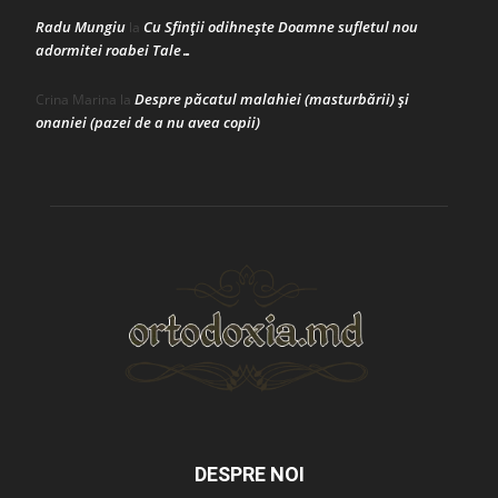
Radu Mungiu
Cu Sfinții odihnește Doamne sufletul nou
la
adormitei roabei Tale…
Despre păcatul malahiei (masturbării) şi
Crina Marina
la
onaniei (pazei de a nu avea copii)
DESPRE NOI