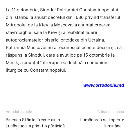
La 11 octombrie, Sinodul Patriarhiei Constantinopolului
din Istanbul a anulat decretul din 1686 privind transferul
Mitropolei de la Kiev la Moscova, a anunțat crearea
stavropighiei sale la Kiev și a reabilitat liderii
autoproclamatelor biserici ortodoxe din Ucraina.
Patriarhia Moscovei nu a recunoscut aceste decizii și, ca
răspuns la Sinodul, care a avut loc pe 15 octombrie la
Minsk, a anunțat întreruperea deplină a comuniunii
liturgice cu Constantinopolul.
www.ortodoxia.md
Articolul precedent
Articolul următor
Biserica Sfânta Treime din s.
Lumânarea se topește
Lucășeuca, a primit o părticică
luminând…