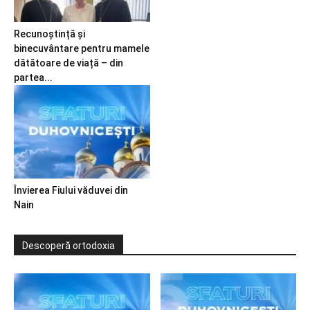
Recunoștință și
binecuvântare pentru mamele
dătătoare de viață – din
partea...
Învierea Fiului văduvei din
Nain
Descoperă ortodoxia