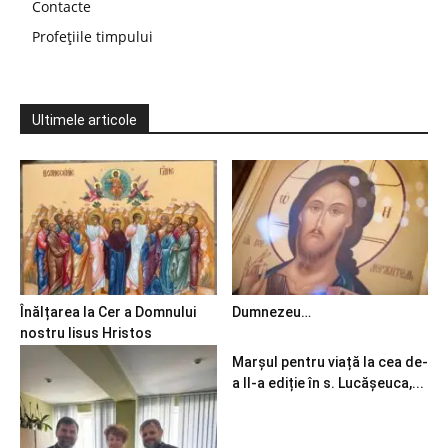
Contacte
Profețiile timpului
Ultimele articole
Înălțarea la Cer a Domnului
Dumnezeu…
nostru Iisus Hristos
Marșul pentru viață la cea de-
a II-a ediție în s. Lucășeuca,...