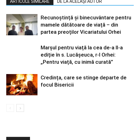
ARTICOLE SIMILARE
DE LA ACELAȘI AUTOR
Recunoștință și binecuvântare pentru
mamele dătătoare de viață – din
partea preoților Vicariatului Orhei
Marșul pentru viață la cea de-a II-a
ediție în s. Lucășeuca, r-l Orhei:
„Pentru viață, cu inimă curată”
Credința, care se stinge departe de
focul Bisericii