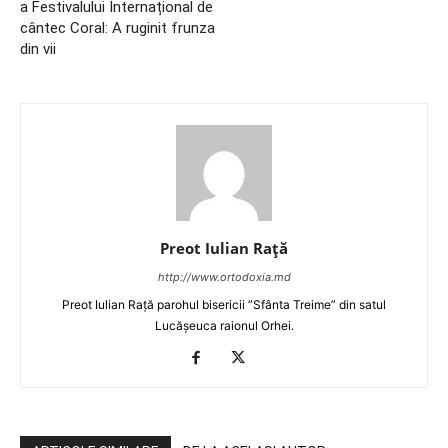
a Festivalului Internațional de
cântec Coral: A ruginit frunza
din vii
Preot Iulian Raţă
http://www.ortodoxia.md
Preot Iulian Rață parohul bisericii ”Sfânta Treime” din satul
Lucășeuca raionul Orhei.