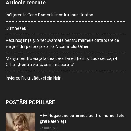
Articole recente
Înălțarea la Cer a Domnului nostru Iisus Hristos
Dumnezeu…
Recunoștință și binecuvântare pentru mamele dătătoare de
viață – din partea preoților Vicariatului Orhei
Marșul pentru viață la cea de-a II-a ediție în s. Lucășeuca, r-l
Orhei: „Pentru viață, cu inimă curată”
Învierea Fiului văduvei din Nain
POSTĂRI POPULARE
+++ Rugăciune puternică pentru momentele
grele ale vieţii
28 iulie 2010