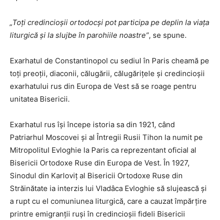
„Toți credincioșii ortodocși pot participa pe deplin la viața
liturgică și la slujbe în parohiile noastre”
, se spune.
Exarhatul de Constantinopol cu sediul în Paris cheamă pe
toți preoții, diaconii, călugării, călugărițele și credincioșii
exarhatului rus din Europa de Vest să se roage pentru
unitatea Bisericii.
Exarhatul rus își începe istoria sa din 1921, când
Patriarhul Moscovei și al Întregii Rusii Tihon la numit pe
Mitropolitul Evloghie la Paris ca reprezentant oficial al
Bisericii Ortodoxe Ruse din Europa de Vest. În 1927,
Sinodul din Karloviț al Bisericii Ortodoxe Ruse din
Străinătate ia interzis lui Vladâca Evloghie să slujească și
a rupt cu el comuniunea liturgică, care a cauzat împărțire
printre emigranții ruși în credincioșii fideli Bisericii