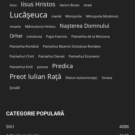
Iisus Hristos
Iisus
Ilarion Boian
Israel
Lucășeuca
mamă
Mitropolia
Mitropolia Moldovei;
Nașterea Domnului
moarte
Mântuitorul Hristos
Orhei
ortodoxia
Papa Francisc
Patriarhia de la Moscova
Patriarhia Română
Patriarhul Bisericii Ortodoxe Române
Patriarhul Chiril
Patriarhul Daniel
Patriarhul Ecumenic
Predica
Patriarhul Kirill
pictura
Preot Iulian Rață
Sfaturi duhovnicești;
Sinaxa
Școală
CATEGORIE POPULARĂ
Stiri
4086