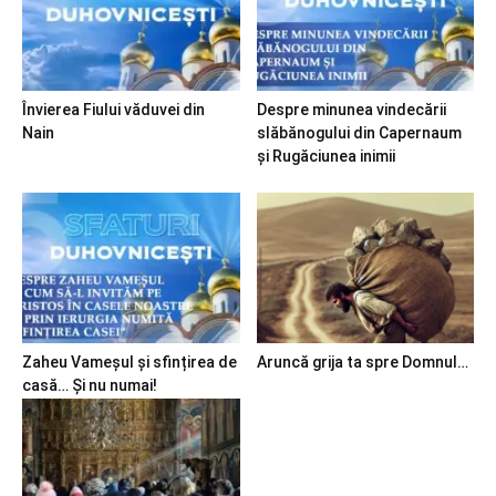
Învierea Fiului văduvei din
Despre minunea vindecării
Nain
slăbănogului din Capernaum
și Rugăciunea inimii
Zaheu Vameșul și sfințirea de
Aruncă grija ta spre Domnul…
casă… Și nu numai!