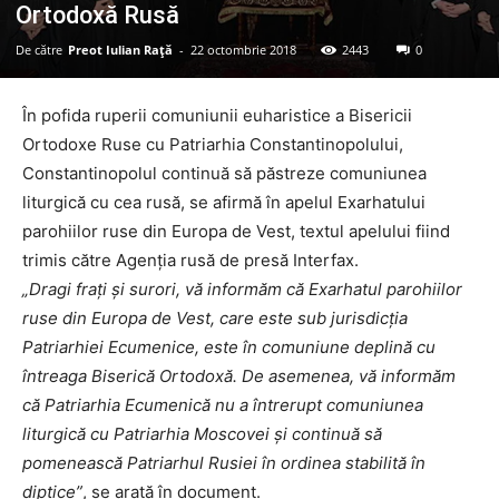
Ortodoxă Rusă
De către
Preot Iulian Raţă
-
22 octombrie 2018
2443
0
În pofida ruperii comuniunii euharistice a Bisericii
Ortodoxe Ruse cu Patriarhia Constantinopolului,
Constantinopolul continuă să păstreze comuniunea
liturgică cu cea rusă, se afirmă în apelul Exarhatului
parohiilor ruse din Europa de Vest, textul apelului fiind
trimis către Agenția rusă de presă Interfax.
„Dragi frați și surori, vă informăm că Exarhatul parohiilor
ruse din Europa de Vest, care este sub jurisdicția
Patriarhiei Ecumenice, este în comuniune deplină cu
întreaga Biserică Ortodoxă. De asemenea, vă informăm
că Patriarhia Ecumenică nu a întrerupt comuniunea
liturgică cu Patriarhia Moscovei și continuă să
pomenească Patriarhul Rusiei în ordinea stabilită în
diptice”
, se arată în document.