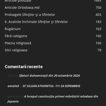
Articole preluate
1645
Articole Ortodoxia.md
750
Proloagele Sfinților și a Sfintelor
455
6. Acatiste închinate Sfinților și Sfintelor
183
Rugăciuni
163
Fără categorie
160
Poezia religioasă
160
Stiri religioase
79
Comentarii recente
Sfaturi duhovnicești din 20 octombrie 2024
Doina
la
amalad
SF SILUAN ATHONITUL -11/ 24 SEPEMBRIE
la
A început construcţia primei mănăstiri ortodoxe din
gheorghe
la
Japonia