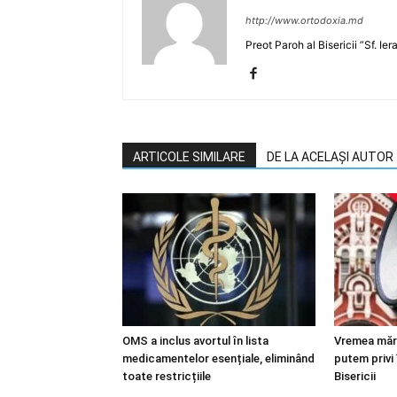
http://www.ortodoxia.md
Preot Paroh al Bisericii ”Sf. Ie
ARTICOLE SIMILARE
DE LA ACELAȘI AUTOR
OMS a inclus avortul în lista
Vremea mărt
medicamentelor esențiale, eliminând
putem privi 
toate restricțiile
Bisericii