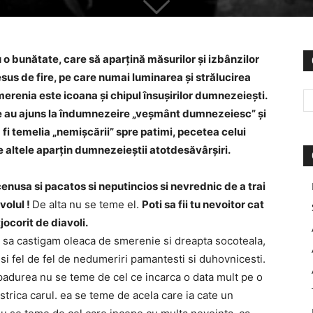
 o bunătate, care să aparţină măsurilor şi izbânzilor
esus de fire, pe care numai luminarea şi strălucirea
renia este icoana şi chipul însuşirilor dumnezeieşti.
are au ajuns la îndumnezeire „veşmânt dumnezeiesc” şi
fi temelia „nemișcării” spre patimi, pecetea celui
e altele aparţin dumnezeieştii atotdesăvârşiri.
 cenusa si pacatos si neputincios si nevrednic de a trai
volul !
De alta nu se teme el.
Poti sa fii tu nevoitor cat
tjocorit de diavoli.
i sa castigam oleaca de smerenie si dreapta socoteala,
 si fel de fel de nedumeriri pamantesti si duhovnicesti.
padurea nu se teme de cel ce incarca o data mult pe o
 strica carul. ea se teme de acela care ia cate un