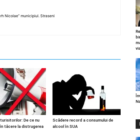
rarh Nicolae” municipiul. Straseni
Re
bi
ma
vi
În
Na
urisitorilor: De ce nu
Scădere record a consumului de
în tăcere la distrugerea
alcool în SUA