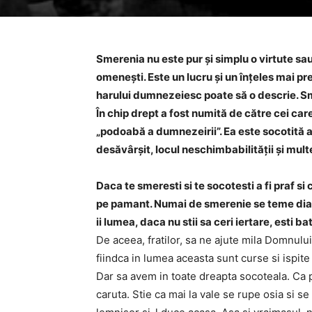
Smerenia nu este pur şi simplu o virtute sau
omeneşti. Este un lucru şi un înţeles mai pr
harului dumnezeiesc poate să o descrie. Sme
În chip drept a fost numită de către cei c
„podoabă a dumnezeirii”. Ea este socotită a 
desăvârşit, locul neschimbabilităţii şi mult
Daca te smeresti si te socotesti a fi praf si
pe pamant. Numai de smerenie se teme dia
ii lumea, daca nu stii sa ceri iertare, esti ba
De aceea, fratilor, sa ne ajute mila Domnulu
fiindca in lumea aceasta sunt curse si ispite
Dar sa avem in toate dreapta socoteala. Ca 
caruta. Stie ca mai la vale se rupe osia si se