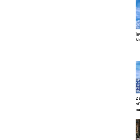
În
Na
Za
sf
nu