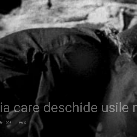
a care deschide usile ra
1098
0