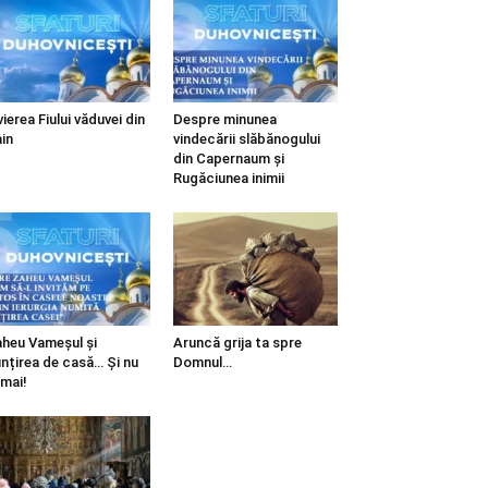
vierea Fiului văduvei din
Despre minunea
in
vindecării slăbănogului
din Capernaum și
Rugăciunea inimii
heu Vameșul și
Aruncă grija ta spre
ințirea de casă… Și nu
Domnul…
mai!