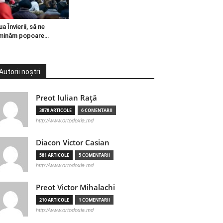
ua Învierii, să ne
minăm popoare…
Autorii noștri
Preot Iulian Raţă
3878 ARTICOLE
6 COMENTARII
http://www.ortodoxia.md
Diacon Victor Casian
581 ARTICOLE
5 COMENTARII
http://www.ortodoxia.md
Preot Victor Mihalachi
210 ARTICOLE
1 COMENTARII
http://www.ortodoxia.md