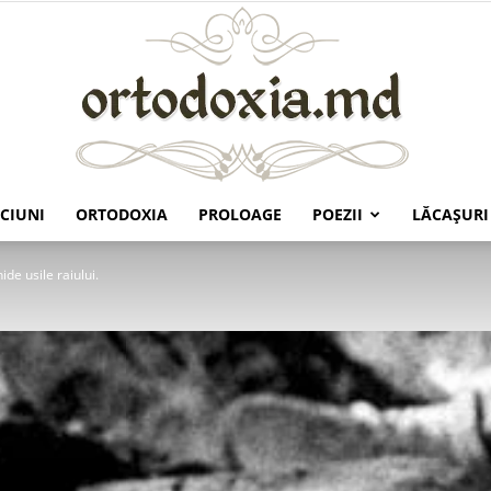
CIUNI
ORTODOXIA
PROLOAGE
POEZII
LĂCAŞURI
Ortodoxia.md
de usile raiului.