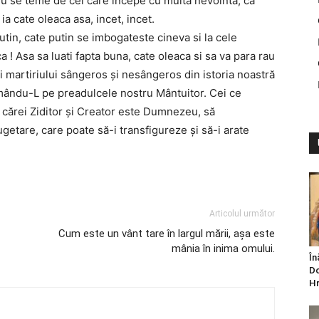
nu se teme de cel care incepe cu multa nevointa, ca
a cate oleaca asa, incet, incet.
utin, cate putin se imbogateste cineva si la cele
ca ! Asa sa luati fapta buna, cate oleaca si sa va para rau
 ai martiriului sângeros şi nesângeros din istoria noastră
rmându-L pe preadulcele nostru Mântuitor. Cei ce
l cărei Ziditor şi Creator este Dumnezeu, să
ugetare, care poate să-i transfigureze şi să-i arate
Articolul următor
Cum este un vânt tare în largul mării, așa este
mânia în inima omului.
În
Do
Hr