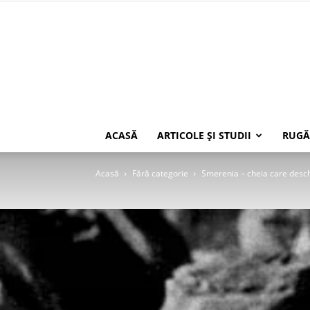
ACASĂ
ARTICOLE ŞI STUDII
RUGĂ
Acasă
Fără categorie
Smerenia – cheia care deschi