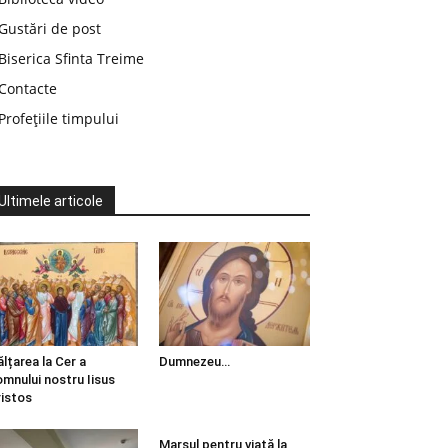
Gustări de post
Biserica Sfinta Treime
Contacte
Profețiile timpului
Ultimele articole
ălțarea la Cer a
Dumnezeu…
mnului nostru Iisus
istos
Marșul pentru viață la