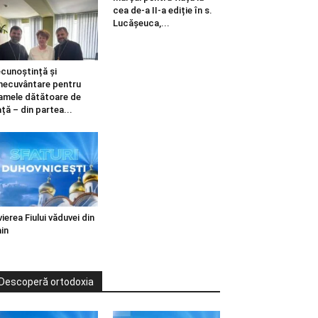
cea de-a II-a ediție în s.
Lucășeuca,...
cunoștință și
necuvântare pentru
mele dătătoare de
ață – din partea...
vierea Fiului văduvei din
in
Descoperă ortodoxia