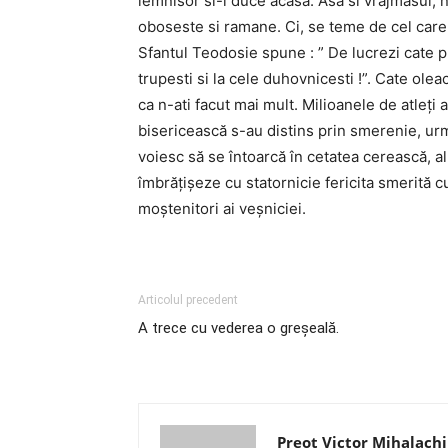
lemnisor si-l duce acasa. Asa si vrajmasul, 
oboseste si ramane. Ci, se teme de cel care i
Sfantul Teodosie spune : ” De lucrezi cate p
trupesti si la cele duhovnicesti !”. Cate olea
ca n-ati facut mai mult. Milioanele de atleţi
bisericească s-au distins prin smerenie, u
voiesc să se întoarcă în cetatea cerească, a
îmbrăţişeze cu statornicie fericita smerită c
moştenitori ai veşniciei.
Articolul precedent
A trece cu vederea o greşeală.
Preot Victor Mihalachi