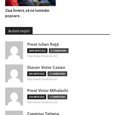
Ziua Învierii, să ne luminăm
popoare…
Autorii noștri
Preot Iulian Raţă
3878 ARTICOLE
6 COMENTARII
http://www.ortodoxia.md
Diacon Victor Casian
581 ARTICOLE
5 COMENTARII
http://www.ortodoxia.md
Preot Victor Mihalachi
210 ARTICOLE
1 COMENTARII
http://www.ortodoxia.md
Cvasniuc Tatiana