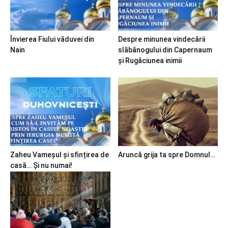
Învierea Fiului văduvei din
Despre minunea vindecării
Nain
slăbănogului din Capernaum
și Rugăciunea inimii
Zaheu Vameșul și sfințirea de
Aruncă grija ta spre Domnul…
casă… Și nu numai!