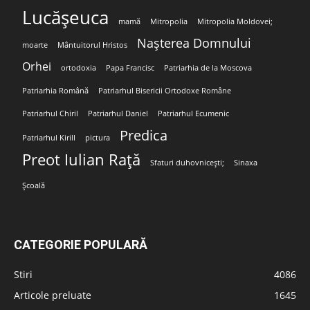
Lucășeuca
mamă
Mitropolia
Mitropolia Moldovei;
Nașterea Domnului
moarte
Mântuitorul Hristos
Orhei
ortodoxia
Papa Francisc
Patriarhia de la Moscova
Patriarhia Română
Patriarhul Bisericii Ortodoxe Române
Patriarhul Chiril
Patriarhul Daniel
Patriarhul Ecumenic
Predica
Patriarhul Kirill
pictura
Preot Iulian Rață
Sfaturi duhovnicești;
Sinaxa
Școală
CATEGORIE POPULARĂ
Stiri
4086
Articole preluate
1645