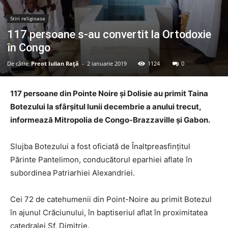
Stiri religioase
117 persoane s-au convertit la Ortodoxie
în Congo
De către
Preot Iulian Raţă
-
2 ianuarie 2019
1124
0
117 persoane din Pointe Noire și Dolisie au primit Taina
Botezului la sfârșitul lunii decembrie a anului trecut,
informează Mitropolia de Congo-Brazzaville și Gabon.
Slujba Botezului a fost oficiată de Înaltpreasfințitul
Părinte Pantelimon, conducătorul eparhiei aflate în
subordinea Patriarhiei Alexandriei.
Cei 72 de catehumenii din Point-Noire au primit Botezul
în ajunul Crăciunului, în baptiseriul aflat în proximitatea
catedralei Sf. Dimitrie.