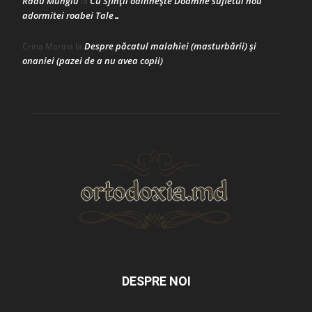
Radu Mungiu
Cu Sfinții odihnește Doamne sufletul nou
la
adormitei roabei Tale…
Despre păcatul malahiei (masturbării) şi
Crina Marina
la
onaniei (pazei de a nu avea copii)
DESPRE NOI