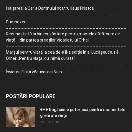
Înălțarea la Cer a Domnului nostru Iisus Hristos
Dumnezeu…
Recunoștință și binecuvântare pentru mamele dătătoare de
viață – din partea preoților Vicariatului Orhei
Marșul pentru viață la cea de-a II-a ediție în s. Lucășeuca, r-l
Orhei: „Pentru viață, cu inimă curată”
Învierea Fiului văduvei din Nain
POSTĂRI POPULARE
+++ Rugăciune puternică pentru momentele
grele ale vieţii
28 iulie 2010