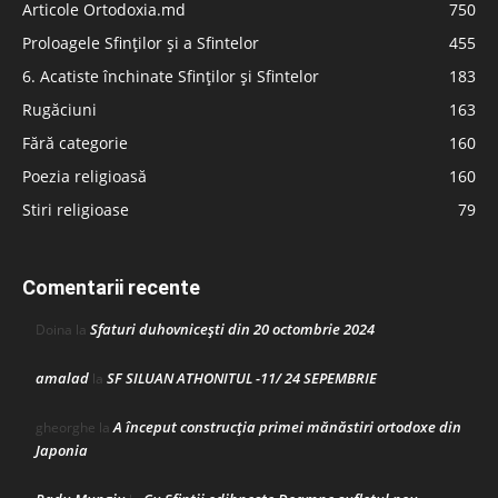
Articole Ortodoxia.md
750
Proloagele Sfinților și a Sfintelor
455
6. Acatiste închinate Sfinților și Sfintelor
183
Rugăciuni
163
Fără categorie
160
Poezia religioasă
160
Stiri religioase
79
Comentarii recente
Sfaturi duhovnicești din 20 octombrie 2024
Doina
la
amalad
SF SILUAN ATHONITUL -11/ 24 SEPEMBRIE
la
A început construcţia primei mănăstiri ortodoxe din
gheorghe
la
Japonia