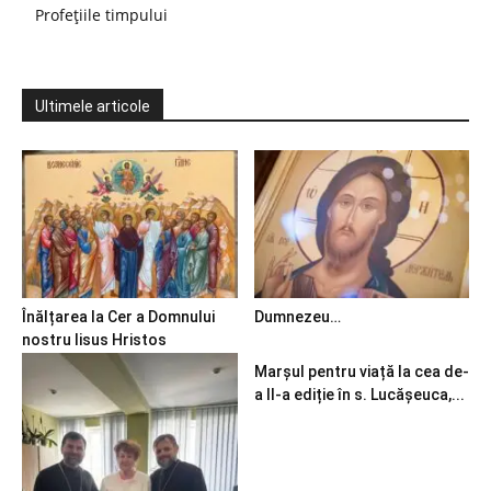
Profețiile timpului
Ultimele articole
Înălțarea la Cer a Domnului
Dumnezeu…
nostru Iisus Hristos
Marșul pentru viață la cea de-
a II-a ediție în s. Lucășeuca,...