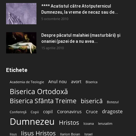
**** Acatistul către Atotputernicul
Dumnezeu, la vreme de necaz sau de...
5 octombrie 2010
Despre păcatul malahiei (masturbării) şi
onaniei (pazei de a nu avea...
15 aprilie 2010
Etichete
Anul nou
avort
Academia de Teologie
Biserica
Biserica Ortodoxă
Biserica Sfânta Treime
biserică
Botezul
dragoste
copil
Coronavirus
Cruce
Conferință
Copii
Dumnezeu
Hristos
Icoana
Ierusalim
Iisus Hristos
Iisus
Ilarion Boian
Israel