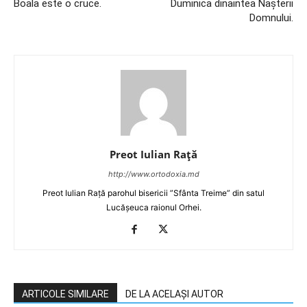
Boala este o cruce.
Duminica dinaintea Nașterii
Domnului.
Preot Iulian Raţă
http://www.ortodoxia.md
Preot Iulian Rață parohul bisericii ”Sfânta Treime” din satul
Lucășeuca raionul Orhei.
ARTICOLE SIMILARE
DE LA ACELAȘI AUTOR