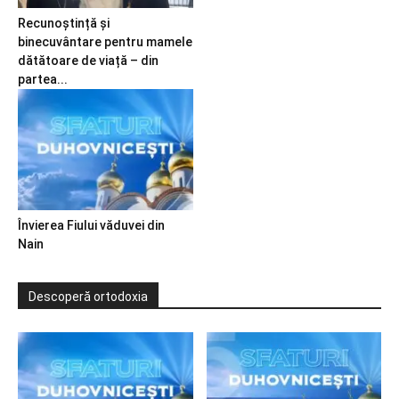
Recunoștință și
binecuvântare pentru mamele
dătătoare de viață – din
partea...
Învierea Fiului văduvei din
Nain
Descoperă ortodoxia