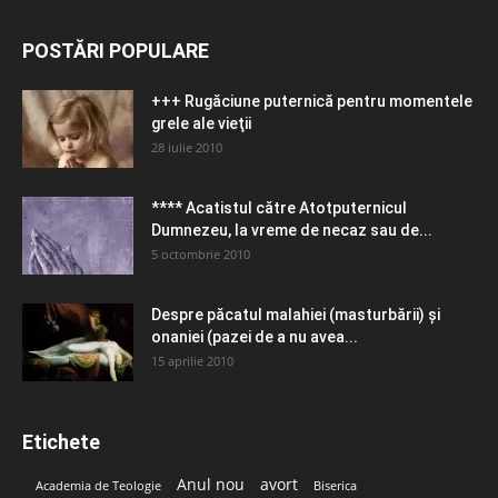
POSTĂRI POPULARE
+++ Rugăciune puternică pentru momentele
grele ale vieţii
28 iulie 2010
**** Acatistul către Atotputernicul
Dumnezeu, la vreme de necaz sau de...
5 octombrie 2010
Despre păcatul malahiei (masturbării) şi
onaniei (pazei de a nu avea...
15 aprilie 2010
Etichete
Anul nou
avort
Academia de Teologie
Biserica