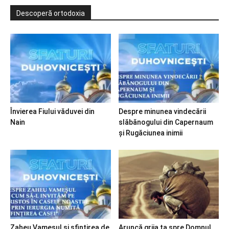
Descoperă ortodoxia
Învierea Fiului văduvei din
Despre minunea vindecării
Nain
slăbănogului din Capernaum
și Rugăciunea inimii
Zaheu Vameșul și sfințirea de
Aruncă grija ta spre Domnul…