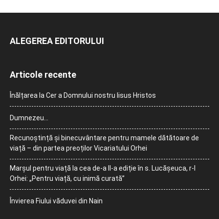
ALEGEREA EDITORULUI
Articole recente
Înălțarea la Cer a Domnului nostru Iisus Hristos
Dumnezeu…
Recunoștință și binecuvântare pentru mamele dătătoare de
viață – din partea preoților Vicariatului Orhei
Marșul pentru viață la cea de-a II-a ediție în s. Lucășeuca, r-l
Orhei: „Pentru viață, cu inimă curată”
Învierea Fiului văduvei din Nain