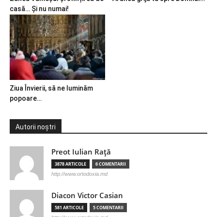
casă… Și nu numai!
Ziua Învierii, să ne luminăm
popoare…
Autorii noștri
Preot Iulian Raţă
3878 ARTICOLE
6 COMENTARII
http://www.ortodoxia.md
Diacon Victor Casian
581 ARTICOLE
5 COMENTARII