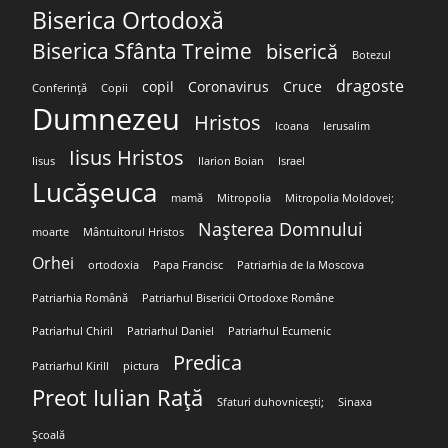
Biserica Ortodoxă
Biserica Sfânta Treime
biserică
Botezul
dragoste
copil
Coronavirus
Cruce
Conferință
Copii
Dumnezeu
Hristos
Icoana
Ierusalim
Iisus Hristos
Iisus
Ilarion Boian
Israel
Lucășeuca
mamă
Mitropolia
Mitropolia Moldovei;
Nașterea Domnului
moarte
Mântuitorul Hristos
Orhei
ortodoxia
Papa Francisc
Patriarhia de la Moscova
Patriarhia Română
Patriarhul Bisericii Ortodoxe Române
Patriarhul Chiril
Patriarhul Daniel
Patriarhul Ecumenic
Predica
Patriarhul Kirill
pictura
Preot Iulian Rață
Sfaturi duhovnicești;
Sinaxa
Școală