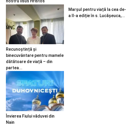
nostru Iisus Hristos
Marșul pentru viață la cea de-
a II-a ediție în s. Lucășeuca,...
Recunoștință și
binecuvântare pentru mamele
dătătoare de viață – din
partea...
Învierea Fiului văduvei din
Nain