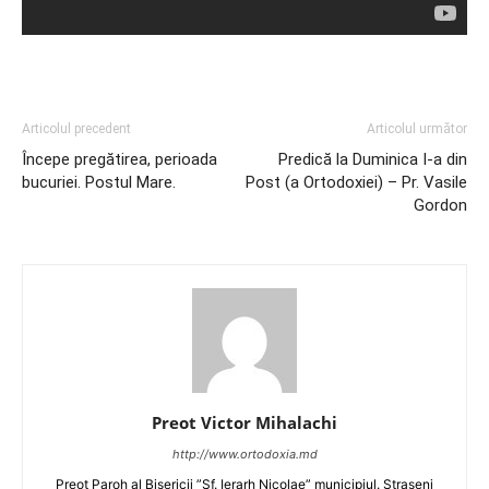
Articolul precedent
Articolul următor
Începe pregătirea, perioada
Predică la Duminica I-a din
bucuriei. Postul Mare.
Post (a Ortodoxiei) – Pr. Vasile
Gordon
Preot Victor Mihalachi
http://www.ortodoxia.md
Preot Paroh al Bisericii ”Sf. Ierarh Nicolae” municipiul. Straseni