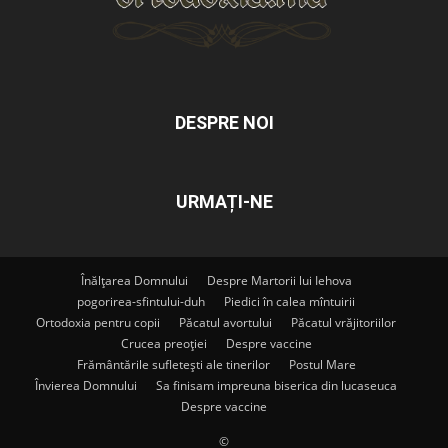
DESPRE NOI
URMAȚI-NE
Înălțarea Domnului
Despre Martorii lui Iehova
pogorirea-sfintului-duh
Piedici în calea mîntuirii
Ortodoxia pentru copii
Păcatul avortului
Păcatul vrăjitoriilor
Crucea preoției
Despre vaccine
Frământările sufletești ale tinerilor
Postul Mare
Învierea Domnului
Sa finisam impreuna biserica din lucaseuca
Despre vaccine
©