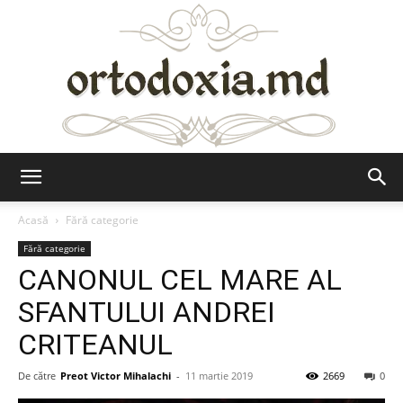
Ortodoxia.md
Acasă
Fără categorie
Fără categorie
CANONUL CEL MARE AL
SFANTULUI ANDREI
CRITEANUL
De către
Preot Victor Mihalachi
-
11 martie 2019
2669
0