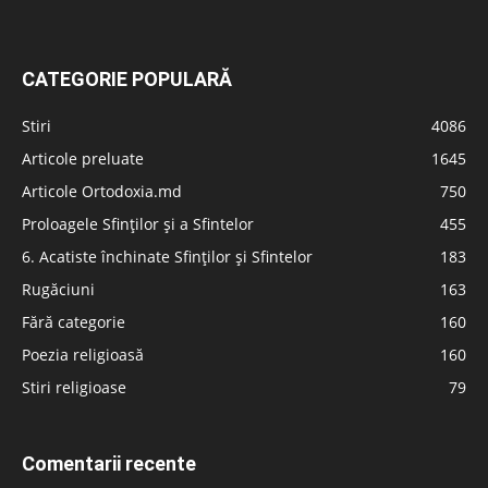
CATEGORIE POPULARĂ
Stiri
4086
Articole preluate
1645
Articole Ortodoxia.md
750
Proloagele Sfinților și a Sfintelor
455
6. Acatiste închinate Sfinților și Sfintelor
183
Rugăciuni
163
Fără categorie
160
Poezia religioasă
160
Stiri religioase
79
Comentarii recente