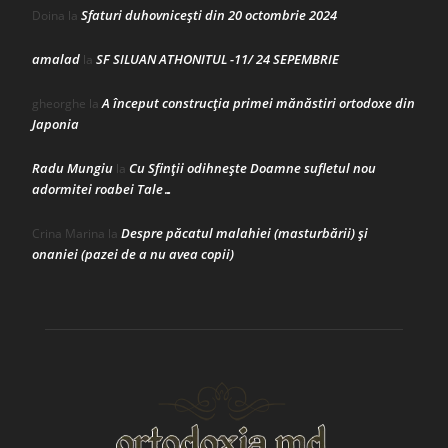
Sfaturi duhovnicești din 20 octombrie 2024
Doina
la
amalad
SF SILUAN ATHONITUL -11/ 24 SEPEMBRIE
la
A început construcţia primei mănăstiri ortodoxe din
gheorghe
la
Japonia
Radu Mungiu
Cu Sfinții odihnește Doamne sufletul nou
la
adormitei roabei Tale…
Despre păcatul malahiei (masturbării) şi
Crina Marina
la
onaniei (pazei de a nu avea copii)