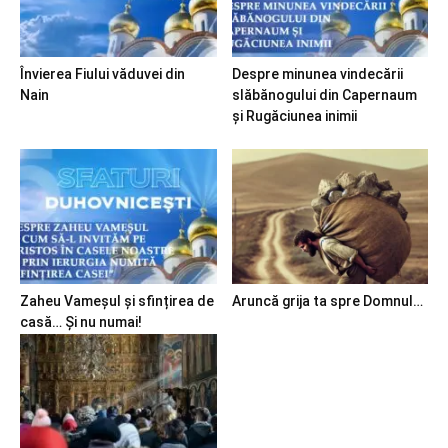
Învierea Fiului văduvei din
Despre minunea vindecării
Nain
slăbănogului din Capernaum
și Rugăciunea inimii
Zaheu Vameșul și sfințirea de
Aruncă grija ta spre Domnul…
casă… Și nu numai!