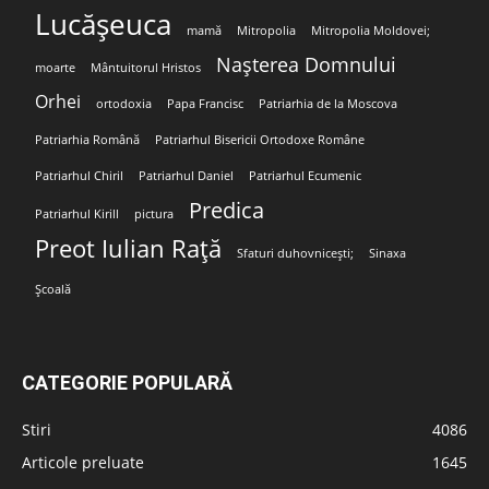
Lucășeuca
mamă
Mitropolia
Mitropolia Moldovei;
Nașterea Domnului
moarte
Mântuitorul Hristos
Orhei
ortodoxia
Papa Francisc
Patriarhia de la Moscova
Patriarhia Română
Patriarhul Bisericii Ortodoxe Române
Patriarhul Chiril
Patriarhul Daniel
Patriarhul Ecumenic
Predica
Patriarhul Kirill
pictura
Preot Iulian Rață
Sfaturi duhovnicești;
Sinaxa
Școală
CATEGORIE POPULARĂ
Stiri
4086
Articole preluate
1645