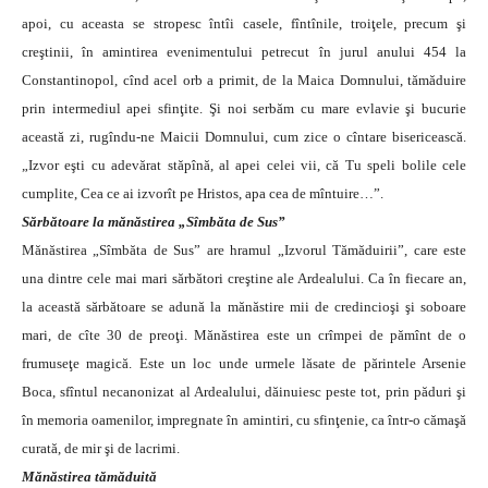
apoi, cu aceasta se stropesc întîi casele, fîntînile, troiţele, precum şi
creştinii, în amintirea evenimentului petrecut în jurul anului 454 la
Constantinopol, cînd acel orb a primit, de la Maica Domnului, tămăduire
prin intermediul apei sfinţite. Şi noi serbăm cu mare evlavie şi bucurie
această zi, rugîndu-ne Maicii Domnului, cum zice o cîntare bisericească.
„Izvor eşti cu adevărat stăpînă, al apei celei vii, că Tu speli bolile cele
cumplite, Cea ce ai izvorît pe Hristos, apa cea de mîntuire…”.
Sărbătoare la mănăstirea „Sîmbăta de Sus”
Mănăstirea „Sîmbăta de Sus” are hramul „Izvorul Tămăduirii”, care este
una dintre cele mai mari sărbători creştine ale Ardealului. Ca în fiecare an,
la această sărbătoare se adună la mănăstire mii de credincioşi şi soboare
mari, de cîte 30 de preoţi. Mănăstirea este un crîmpei de pămînt de o
frumuseţe magică. Este un loc unde urmele lăsate de părintele Arsenie
Boca, sfîntul necanonizat al Ardealului, dăinuiesc peste tot, prin păduri şi
în memoria oamenilor, impregnate în amintiri, cu sfinţenie, ca într-o cămaşă
curată, de mir şi de lacrimi.
Mănăstirea tămăduită