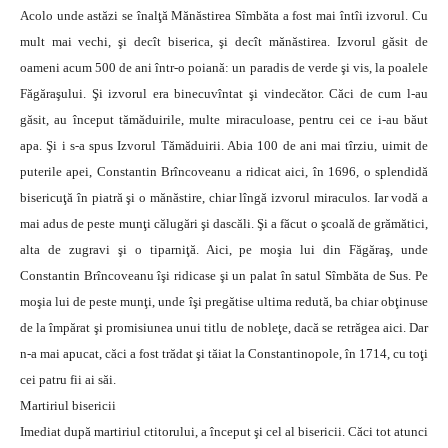
Acolo unde astăzi se înalţă Mănăstirea Sîmbăta a fost mai întîi izvorul. Cu
mult mai vechi, şi decît biserica, şi decît mănăstirea. Izvorul găsit de
oameni acum 500 de ani într-o poiană: un paradis de verde şi vis, la poalele
Făgăraşului. Şi izvorul era binecuvîntat şi vindecător. Căci de cum l-au
găsit, au început tămăduirile, multe miraculoase, pentru cei ce i-au băut
apa. Şi i s-a spus Izvorul Tămăduirii. Abia 100 de ani mai tîrziu, uimit de
puterile apei, Constantin Brîncoveanu a ridicat aici, în 1696, o splendidă
bisericuţă în piatră şi o mănăstire, chiar lîngă izvorul miraculos. Iar vodă a
mai adus de peste munţi călugări şi dascăli. Şi a făcut o şcoală de grămătici,
alta de zugravi şi o tiparniţă. Aici, pe moşia lui din Făgăraş, unde
Constantin Brîncoveanu îşi ridicase şi un palat în satul Sîmbăta de Sus. Pe
moşia lui de peste munţi, unde îşi pregătise ultima redută, ba chiar obţinuse
de la împărat şi promisiunea unui titlu de nobleţe, dacă se retrăgea aici. Dar
n-a mai apucat, căci a fost trădat şi tăiat la Constantinopole, în 1714, cu toţi
cei patru fii ai săi.
Martiriul bisericii
Imediat după martiriul ctitorului, a început şi cel al bisericii. Căci tot atunci