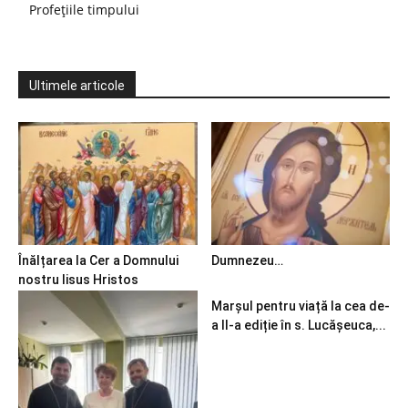
Profețiile timpului
Ultimele articole
Înălțarea la Cer a Domnului
Dumnezeu…
nostru Iisus Hristos
Marșul pentru viață la cea de-
a II-a ediție în s. Lucășeuca,...