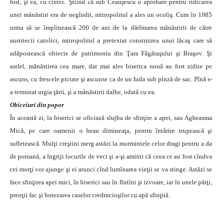
fost, şi ea, cu cîntec. Ştiind că sub Ceauşescu o aprobare pentru ridicarea
unei mănăstiri era de negîndit, mitropolitul a ales un ocoliş. Cum în 1985
urma să se împlinească 200 de ani de la dărîmarea mănăstirii de către
austriecii catolici, mitropolitul a pretextat construirea unui lăcaş care să
adăpostească obiecte de patrimoniu din Ţara Făgăraşului şi Braşov. Şi
astfel, mănăstirea cea mare, dar mai ales biserica nouă au fost zidite pe
ascuns, cu frescele pictate şi ascunse ca de un Iuda sub pînză de sac. Pînă s-
a terminat urgia ţării, şi a mănăstirii dalbe, odată cu ea.
Obiceiuri din popor
În această zi, la biserici se oficiază slujba de sfinţire a apei, sau Agheasma
Mică, pe care oamenii o beau dimineaţa, pentru întărire trupească şi
sufletească. Mulţi creştini merg astăzi la mormintele celor dragi pentru a da
de pomană, a îngriji locurile de veci şi a-şi aminti că ceea ce au fost cîndva
cei morţi vor ajunge şi ei atunci cînd lumînarea vieţii se va stinge. Astăzi se
face sfinţirea apei mici, în biserici sau în fîntîni şi izvoare, iar în unele părţi,
preoţii fac şi botezarea caselor credincioşilor cu apă sfinţită.