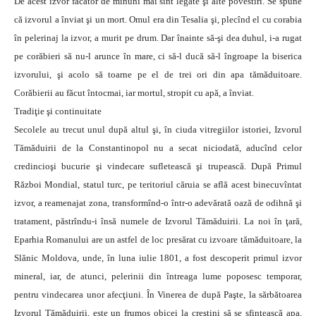
De acest izvor făcător de minuni mai sînt legate şi alte povestiri. Se spune
că izvorul a înviat şi un mort. Omul era din Tesalia şi, plecînd el cu corabia
în pelerinaj la izvor, a murit pe drum. Dar înainte să-şi dea duhul, i-a rugat
pe corăbieri să nu-l arunce în mare, ci să-l ducă să-l îngroape la biserica
izvorului, şi acolo să toarne pe el de trei ori din apa tămăduitoare.
Corăbierii au făcut întocmai, iar mortul, stropit cu apă, a înviat.
Tradiţie şi continuitate
Secolele au trecut unul după altul şi, în ciuda vitregiilor istoriei, Izvorul
Tămăduirii de la Constantinopol nu a secat niciodată, aducînd celor
credincioşi bucurie şi vindecare sufletească şi trupească. După Primul
Război Mondial, statul turc, pe teritoriul căruia se află acest binecuvîntat
izvor, a reamenajat zona, transformînd-o într-o adevărată oază de odihnă şi
tratament, păstrîndu-i însă numele de Izvorul Tămăduirii. La noi în ţară,
Eparhia Romanului are un astfel de loc presărat cu izvoare tămăduitoare, la
Slănic Moldova, unde, în luna iulie 1801, a fost descoperit primul izvor
mineral, iar, de atunci, pelerinii din întreaga lume poposesc temporar,
pentru vindecarea unor afecţiuni. În Vinerea de după Paşte, la sărbătoarea
Izvorul Tămăduirii, este un frumos obicei la creştini să se sfinţească apa,