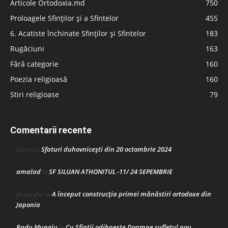
Articole Ortodoxia.md
750
Proloagele Sfinților și a Sfintelor
455
6. Acatiste închinate Sfinților și Sfintelor
183
Rugăciuni
163
Fără categorie
160
Poezia religioasă
160
Stiri religioase
79
Comentarii recente
Sfaturi duhovnicești din 20 octombrie 2024
Doina
la
amalad
SF SILUAN ATHONITUL -11/ 24 SEPEMBRIE
la
A început construcţia primei mănăstiri ortodoxe din
gheorghe
la
Japonia
Radu Mungiu
Cu Sfinții odihnește Doamne sufletul nou
la