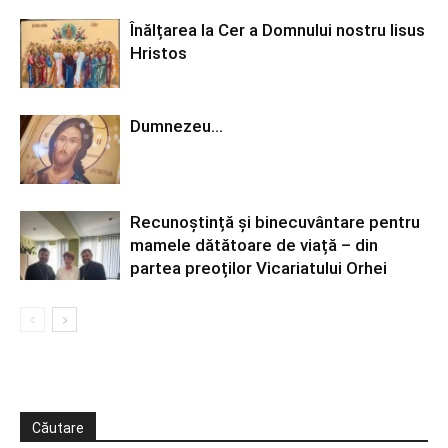
Înălțarea la Cer a Domnului nostru Iisus
Hristos
Dumnezeu…
Recunoștință și binecuvântare pentru
mamele dătătoare de viață – din
partea preoților Vicariatului Orhei
Căutare