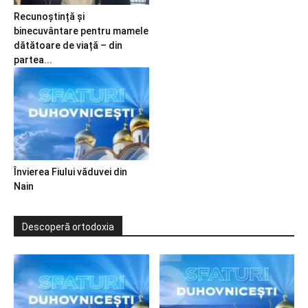
Recunoștință și
binecuvântare pentru mamele
dătătoare de viață – din
partea...
Învierea Fiului văduvei din
Nain
Descoperă ortodoxia