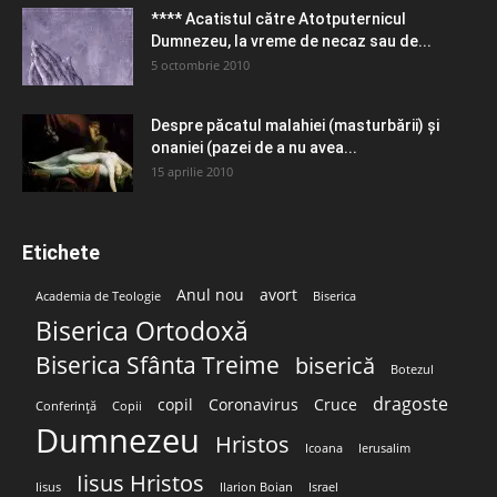
**** Acatistul către Atotputernicul
Dumnezeu, la vreme de necaz sau de...
5 octombrie 2010
Despre păcatul malahiei (masturbării) şi
onaniei (pazei de a nu avea...
15 aprilie 2010
Etichete
Anul nou
avort
Academia de Teologie
Biserica
Biserica Ortodoxă
Biserica Sfânta Treime
biserică
Botezul
dragoste
copil
Coronavirus
Cruce
Conferință
Copii
Dumnezeu
Hristos
Icoana
Ierusalim
Iisus Hristos
Iisus
Ilarion Boian
Israel