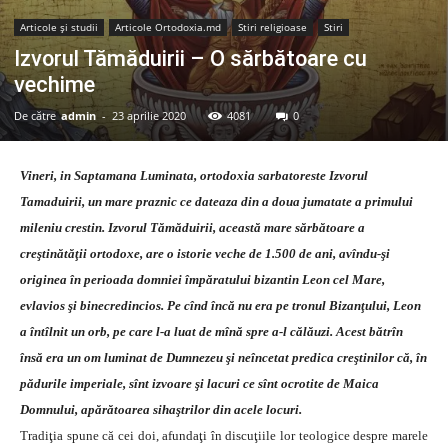
Articole şi studii
Articole Ortodoxia.md
Stiri religioase
Stiri
Izvorul Tămăduirii – O sărbătoare cu
vechime
De către
admin
-
23 aprilie 2020
4081
0
Vineri, in Saptamana Luminata, ortodoxia sarbatoreste Izvorul
Tamaduirii, un mare praznic ce dateaza din a doua jumatate a primului
mileniu crestin. Izvorul Tămăduirii, această mare sărbătoare a
creştinătăţii ortodoxe, are o istorie veche de 1.500 de ani, avîndu-şi
originea în perioada domniei împăratului bizantin Leon cel Mare,
evlavios şi binecredincios.
Pe cînd încă nu era pe tronul Bizanţului, Leon
a întîlnit un orb, pe care l-a luat de mînă spre a-l călăuzi. Acest bătrîn
însă era un om luminat de Dumnezeu şi neîncetat predica creştinilor că, în
pădurile imperiale, sînt izvoare şi lacuri ce sînt ocrotite de Maica
Domnului, apărătoarea sihaştrilor din acele locuri.
Tradiţia spune că cei doi, afundaţi în discuţiile lor teologice despre marele