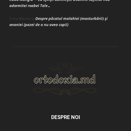
adormitei roabei Tale…
Despre păcatul malahiei (masturbării) şi
Crina Marina
la
onaniei (pazei de a nu avea copii)
DESPRE NOI