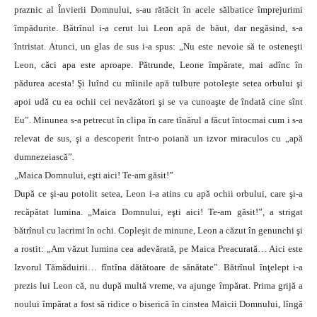
praznic al Învierii Domnului, s-au rătăcit în acele sălbatice împrejurimi
împădurite. Bătrînul i-a cerut lui Leon apă de băut, dar negăsind, s-a
întristat. Atunci, un glas de sus i-a spus: „Nu este nevoie să te osteneşti
Leon, căci apa este aproape. Pătrunde, Leone împărate, mai adînc în
pădurea acesta! Şi luînd cu mîinile apă tulbure potoleşte setea orbului şi
apoi udă cu ea ochii cei nevăzători şi se va cunoaşte de îndată cine sînt
Eu”. Minunea s-a petrecut în clipa în care tînărul a făcut întocmai cum i s-a
relevat de sus, şi a descoperit într-o poiană un izvor miraculos cu „apă
dumnezeiască”.
„Maica Domnului, eşti aici! Te-am găsit!”
După ce şi-au potolit setea, Leon i-a atins cu apă ochii orbului, care şi-a
recăpătat lumina. „Maica Domnului, eşti aici! Te-am găsit!”, a strigat
bătrînul cu lacrimi în ochi. Copleşit de minune, Leon a căzut în genunchi şi
a rostit: „Am văzut lumina cea adevărată, pe Maica Preacurată… Aici este
Izvorul Tămăduirii… fîntîna dătătoare de sănătate”. Bătrînul înţelept i-a
prezis lui Leon că, nu după multă vreme, va ajunge împărat. Prima grijă a
noului împărat a fost să ridice o biserică în cinstea Maicii Domnului, lîngă