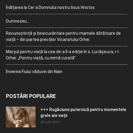
Înălțarea la Cer a Domnului nostru Iisus Hristos
Dumnezeu…
Recunoștință și binecuvântare pentru mamele dătătoare de
viață – din partea preoților Vicariatului Orhei
Marșul pentru viață la cea de-a II-a ediție în s. Lucășeuca, r-l
Orhei: „Pentru viață, cu inimă curată”
Învierea Fiului văduvei din Nain
POSTĂRI POPULARE
+++ Rugăciune puternică pentru momentele
grele ale vieţii
28 iulie 2010