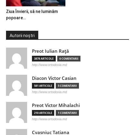
Ziua Învierii, să ne luminăm
popoare…
Autorii noștri
Preot Iulian Raţă
3878 ARTICOLE
6 COMENTARII
http://www.ortodoxia.md
Diacon Victor Casian
581 ARTICOLE
5 COMENTARII
http://www.ortodoxia.md
Preot Victor Mihalachi
210 ARTICOLE
1 COMENTARII
http://www.ortodoxia.md
Cvasniuc Tatiana