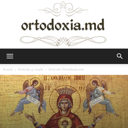
Ortodoxia.md
Acasă
Articole şi studii
Articole Ortodoxia.md