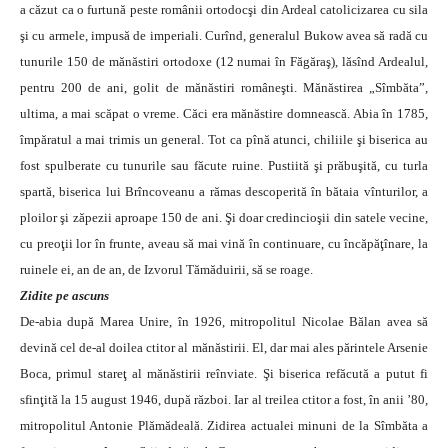
a căzut ca o furtună peste românii ortodocşi din Ardeal catolicizarea cu sila
şi cu armele, impusă de imperiali. Curînd, generalul Bukow avea să radă cu
tunurile 150 de mănăstiri ortodoxe (12 numai în Făgăraş), lăsînd Ardealul,
pentru 200 de ani, golit de mănăstiri româneşti. Mănăstirea „Sîmbăta”,
ultima, a mai scăpat o vreme. Căci era mănăstire domnească. Abia în 1785,
împăratul a mai trimis un general. Tot ca pînă atunci, chiliile şi biserica au
fost spulberate cu tunurile sau făcute ruine. Pustiită şi prăbuşită, cu turla
spartă, biserica lui Brîncoveanu a rămas descoperită în bătaia vînturilor, a
ploilor şi zăpezii aproape 150 de ani. Şi doar credincioşii din satele vecine,
cu preoţii lor în frunte, aveau să mai vină în continuare, cu încăpăţînare, la
ruinele ei, an de an, de Izvorul Tămăduirii, să se roage.
Zidite pe ascuns
De-abia după Marea Unire, în 1926, mitropolitul Nicolae Bălan avea să
devină cel de-al doilea ctitor al mănăstirii. El, dar mai ales părintele Arsenie
Boca, primul stareţ al mănăstirii reînviate. Şi biserica refăcută a putut fi
sfinţită la 15 august 1946, după război. Iar al treilea ctitor a fost, în anii ’80,
mitropolitul Antonie Plămădeală. Zidirea actualei minuni de la Sîmbăta a