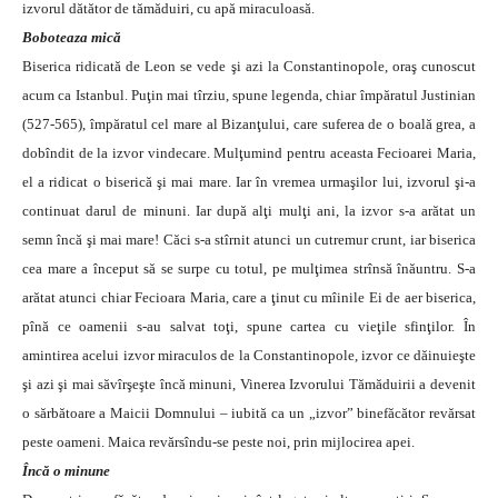
izvorul dătător de tămăduiri, cu apă miraculoasă.
Boboteaza mică
Biserica ridicată de Leon se vede şi azi la Constantinopole, oraş cunoscut
acum ca Istanbul. Puţin mai tîrziu, spune legenda, chiar împăratul Justinian
(527-565), împăratul cel mare al Bizanţului, care suferea de o boală grea, a
dobîndit de la izvor vindecare. Mulţumind pentru aceasta Fecioarei Maria,
el a ridicat o biserică şi mai mare. Iar în vremea urmaşilor lui, izvorul şi-a
continuat darul de minuni. Iar după alţi mulţi ani, la izvor s-a arătat un
semn încă şi mai mare! Căci s-a stîrnit atunci un cutremur crunt, iar biserica
cea mare a început să se surpe cu totul, pe mulţimea strînsă înăuntru. S-a
arătat atunci chiar Fecioara Maria, care a ţinut cu mîinile Ei de aer biserica,
pînă ce oamenii s-au salvat toţi, spune cartea cu vieţile sfinţilor. În
amintirea acelui izvor miraculos de la Constantinopole, izvor ce dăinuieşte
şi azi şi mai săvîrşeşte încă minuni, Vinerea Izvorului Tămăduirii a devenit
o sărbătoare a Maicii Domnului – iubită ca un „izvor” binefăcător revărsat
peste oameni. Maica revărsîndu-se peste noi, prin mijlocirea apei.
Încă o minune