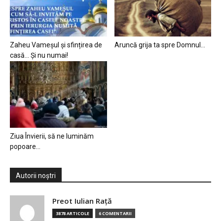
Zaheu Vameșul și sfințirea de
Aruncă grija ta spre Domnul…
casă… Și nu numai!
Ziua Învierii, să ne luminăm
popoare…
Autorii noștri
Preot Iulian Raţă
3878 ARTICOLE
6 COMENTARII