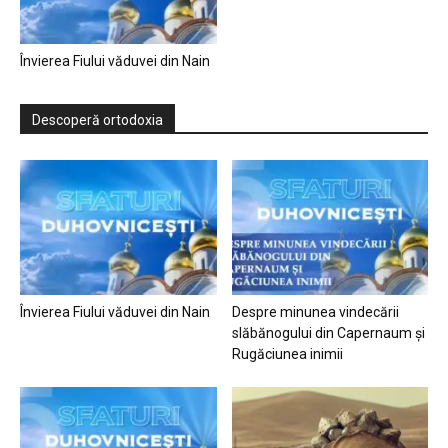
Învierea Fiului văduvei din Nain
Descoperă ortodoxia
Învierea Fiului văduvei din Nain
Despre minunea vindecării
slăbănogului din Capernaum și
Rugăciunea inimii