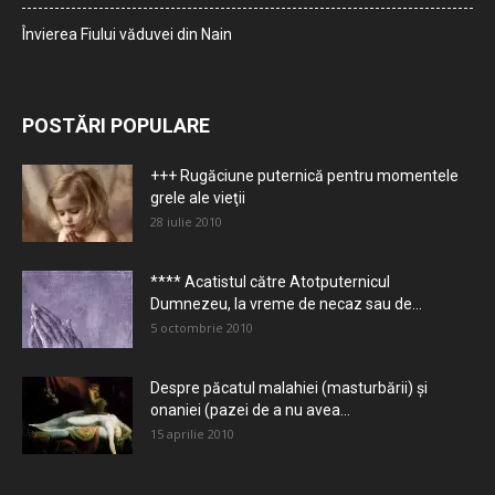
Învierea Fiului văduvei din Nain
POSTĂRI POPULARE
+++ Rugăciune puternică pentru momentele
grele ale vieţii
28 iulie 2010
**** Acatistul către Atotputernicul
Dumnezeu, la vreme de necaz sau de...
5 octombrie 2010
Despre păcatul malahiei (masturbării) şi
onaniei (pazei de a nu avea...
15 aprilie 2010