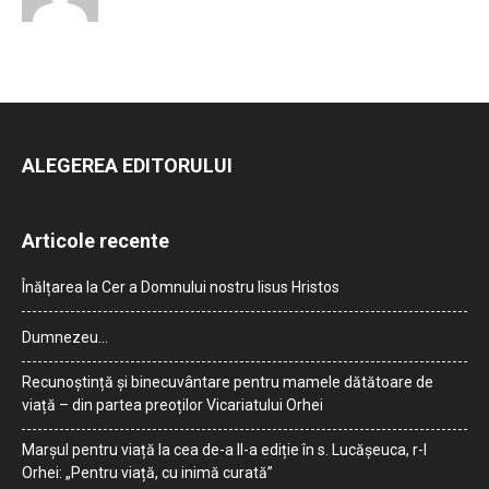
ALEGEREA EDITORULUI
Articole recente
Înălțarea la Cer a Domnului nostru Iisus Hristos
Dumnezeu…
Recunoștință și binecuvântare pentru mamele dătătoare de
viață – din partea preoților Vicariatului Orhei
Marșul pentru viață la cea de-a II-a ediție în s. Lucășeuca, r-l
Orhei: „Pentru viață, cu inimă curată”