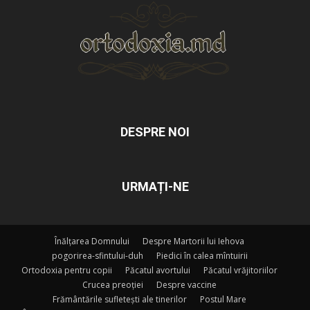
DESPRE NOI
URMAȚI-NE
Înălțarea Domnului
Despre Martorii lui Iehova
pogorirea-sfintului-duh
Piedici în calea mîntuirii
Ortodoxia pentru copii
Păcatul avortului
Păcatul vrăjitoriilor
Crucea preoției
Despre vaccine
Frământările sufletești ale tinerilor
Postul Mare