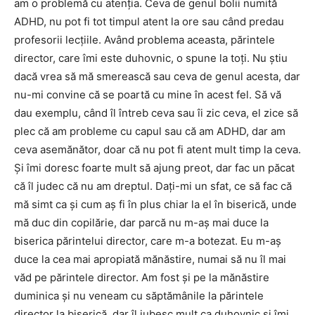
am o problemă cu atenţia. Ceva de genul bolii numită
ADHD, nu pot fi tot timpul atent la ore sau când predau
profesorii lecţiile. Având problema aceasta, părintele
director, care îmi este duhovnic, o spune la toţi. Nu ştiu
dacă vrea să mă smerească sau ceva de genul acesta, dar
nu-mi convine că se poartă cu mine în acest fel. Să vă
dau exemplu, când îl întreb ceva sau îi zic ceva, el zice să
plec că am probleme cu capul sau că am ADHD, dar am
ceva asemănător, doar că nu pot fi atent mult timp la ceva.
Şi îmi doresc foarte mult să ajung preot, dar fac un păcat
că îl judec că nu am dreptul. Daţi-mi un sfat, ce să fac că
mă simt ca şi cum aş fi în plus chiar la el în biserică, unde
mă duc din copilărie, dar parcă nu m-aş mai duce la
biserica părintelui director, care m-a botezat. Eu m-aş
duce la cea mai apropiată mănăstire, numai să nu îl mai
văd pe părintele director. Am fost şi pe la mănăstire
duminica şi nu veneam cu săptămânile la părintele
director la biserică, dar îl iubesc mult ca duhovnic şi îmi