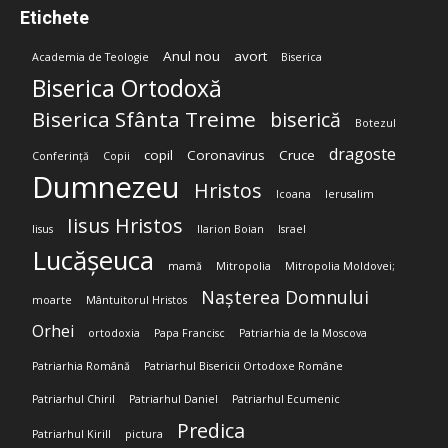
Etichete
Anul nou
avort
Academia de Teologie
Biserica
Biserica Ortodoxă
Biserica Sfânta Treime
biserică
Botezul
dragoste
copil
Coronavirus
Cruce
Conferință
Copii
Dumnezeu
Hristos
Icoana
Ierusalim
Iisus Hristos
Iisus
Ilarion Boian
Israel
Lucășeuca
mamă
Mitropolia
Mitropolia Moldovei;
Nașterea Domnului
moarte
Mântuitorul Hristos
Orhei
ortodoxia
Papa Francisc
Patriarhia de la Moscova
Patriarhia Română
Patriarhul Bisericii Ortodoxe Române
Patriarhul Chiril
Patriarhul Daniel
Patriarhul Ecumenic
Predica
Patriarhul Kirill
pictura