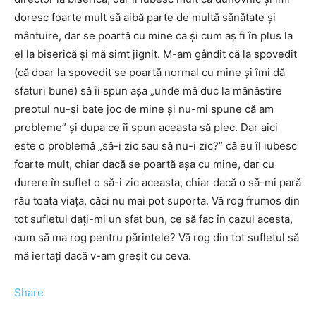
doresc foarte mult să aibă parte de multă sănătate şi
mântuire, dar se poartă cu mine ca şi cum aş fi în plus la
el la biserică şi mă simt jignit. M-am gândit că la spovedit
(că doar la spovedit se poartă normal cu mine şi îmi dă
sfaturi bune) să îi spun aşa „unde mă duc la mănăstire
preotul nu-şi bate joc de mine şi nu-mi spune că am
probleme” şi dupa ce îi spun aceasta să plec. Dar aici
este o problemă „să-i zic sau să nu-i zic?” că eu îl iubesc
foarte mult, chiar dacă se poartă aşa cu mine, dar cu
durere în suflet o să-i zic aceasta, chiar dacă o să-mi pară
rău toata viaţa, căci nu mai pot suporta. Vă rog frumos din
tot sufletul daţi-mi un sfat bun, ce să fac în cazul acesta,
cum să ma rog pentru părintele? Vă rog din tot sufletul să
mă iertaţi dacă v-am greşit cu ceva.
Share