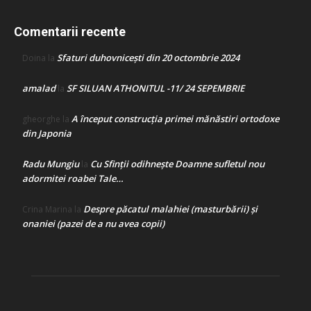
Comentarii recente
Sfaturi duhovnicești din 20 octombrie 2024
Doina
la
amalad
SF SILUAN ATHONITUL -11/ 24 SEPEMBRIE
la
A început construcţia primei mănăstiri ortodoxe
gheorghe
la
din Japonia
Radu Mungiu
Cu Sfinții odihnește Doamne sufletul nou
la
adormitei roabei Tale…
Despre păcatul malahiei (masturbării) şi
Crina Marina
la
onaniei (pazei de a nu avea copii)