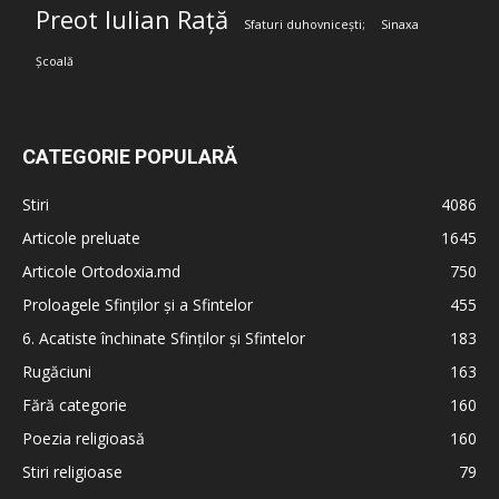
Preot Iulian Rață
Sfaturi duhovnicești;
Sinaxa
Școală
CATEGORIE POPULARĂ
Stiri
4086
Articole preluate
1645
Articole Ortodoxia.md
750
Proloagele Sfinților și a Sfintelor
455
6. Acatiste închinate Sfinților și Sfintelor
183
Rugăciuni
163
Fără categorie
160
Poezia religioasă
160
Stiri religioase
79