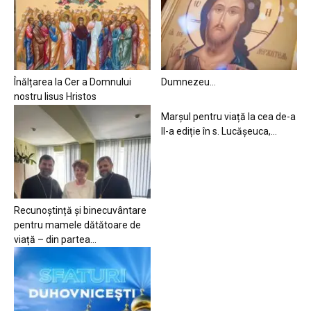
Înălțarea la Cer a Domnului
Dumnezeu…
nostru Iisus Hristos
Marșul pentru viață la cea de-a
II-a ediție în s. Lucășeuca,...
Recunoștință și binecuvântare
pentru mamele dătătoare de
viață – din partea...