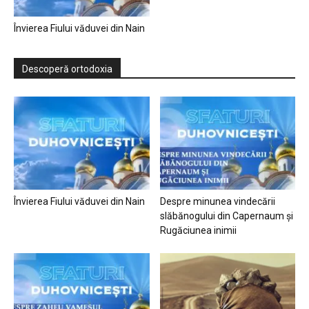
Învierea Fiului văduvei din Nain
Descoperă ortodoxia
Învierea Fiului văduvei din Nain
Despre minunea vindecării
slăbănogului din Capernaum și
Rugăciunea inimii