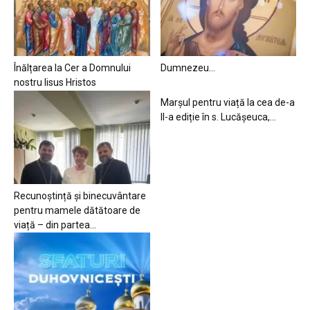
Înălțarea la Cer a Domnului
Dumnezeu…
nostru Iisus Hristos
Marșul pentru viață la cea de-a
II-a ediție în s. Lucășeuca,...
Recunoștință și binecuvântare
pentru mamele dătătoare de
viață – din partea...