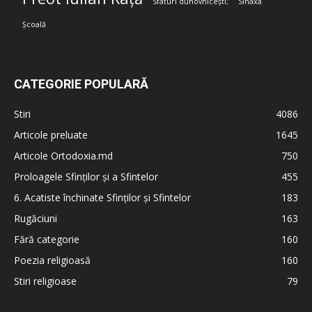
Sfaturi duhovnicești;
Sinaxa
Școală
CATEGORIE POPULARĂ
Stiri
4086
Articole preluate
1645
Articole Ortodoxia.md
750
Proloagele Sfinților și a Sfintelor
455
6. Acatiste închinate Sfinților și Sfintelor
183
Rugăciuni
163
Fără categorie
160
Poezia religioasă
160
Stiri religioase
79