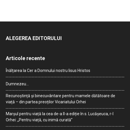
ALEGEREA EDITORULUI
Articole recente
Înălțarea la Cer a Domnului nostru Iisus Hristos
Dumnezeu…
Recunoștință și binecuvântare pentru mamele dătătoare de
viață – din partea preoților Vicariatului Orhei
Marșul pentru viață la cea de-a II-a ediție în s. Lucășeuca, r-l
Orhei: „Pentru viață, cu inimă curată”