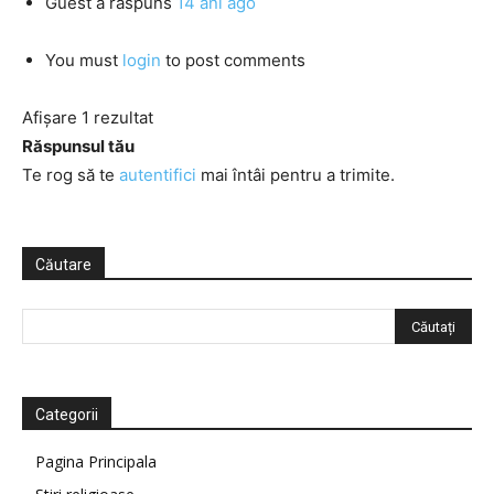
Guest
a răspuns
14 ani ago
You must
login
to post comments
Afișare 1 rezultat
Răspunsul tău
Te rog să te
autentifici
mai întâi pentru a trimite.
Căutare
Categorii
Pagina Principala