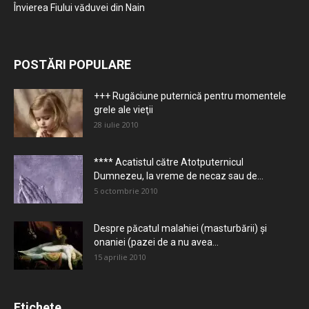
Învierea Fiului văduvei din Nain
POSTĂRI POPULARE
+++ Rugăciune puternică pentru momentele
grele ale vieţii
28 iulie 2010
**** Acatistul către Atotputernicul
Dumnezeu, la vreme de necaz sau de...
5 octombrie 2010
Despre păcatul malahiei (masturbării) şi
onaniei (pazei de a nu avea...
15 aprilie 2010
Etichete