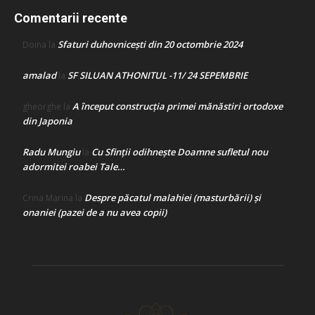
Comentarii recente
Sfaturi duhovnicești din 20 octombrie 2024
Doina
la
amalad
SF SILUAN ATHONITUL -11/ 24 SEPEMBRIE
la
A început construcţia primei mănăstiri ortodoxe
gheorghe
la
din Japonia
Radu Mungiu
Cu Sfinții odihnește Doamne sufletul nou
la
adormitei roabei Tale…
Despre păcatul malahiei (masturbării) şi
Crina Marina
la
onaniei (pazei de a nu avea copii)