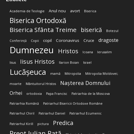
Anul nou
avort
Academia de Teologie
Biserica
Biserica Ortodoxă
Biserica Sfânta Treime
biserică
Botezul
dragoste
copil
Coronavirus
Cruce
Conferință
Copii
Dumnezeu
Hristos
Icoana
Ierusalim
Iisus Hristos
Iisus
Ilarion Boian
Israel
Lucășeuca
mamă
Mitropolia
Mitropolia Moldovei;
Nașterea Domnului
moarte
Mântuitorul Hristos
Orhei
ortodoxia
Papa Francisc
Patriarhia de la Moscova
Patriarhia Română
Patriarhul Bisericii Ortodoxe Române
Patriarhul Chiril
Patriarhul Daniel
Patriarhul Ecumenic
Predica
Patriarhul Kirill
pictura
Preot Iulian Rață