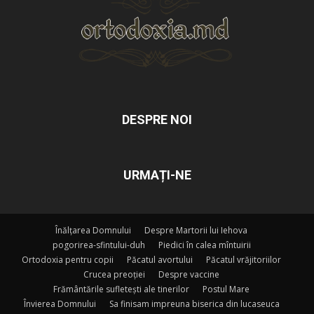
DESPRE NOI
URMAȚI-NE
Înălțarea Domnului
Despre Martorii lui Iehova
pogorirea-sfintului-duh
Piedici în calea mîntuirii
Ortodoxia pentru copii
Păcatul avortului
Păcatul vrăjitoriilor
Crucea preoției
Despre vaccine
Frământările sufletești ale tinerilor
Postul Mare
Învierea Domnului
Sa finisam impreuna biserica din lucaseuca