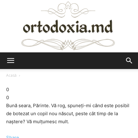
Ortodoxia.md
Acasă
0
0
Bună seara, Părinte. Vă rog, spuneţi-mi când este posibil
de botezat un copil nou născut, peste cât timp de la
naştere? Vă mulţumesc mult.
Share