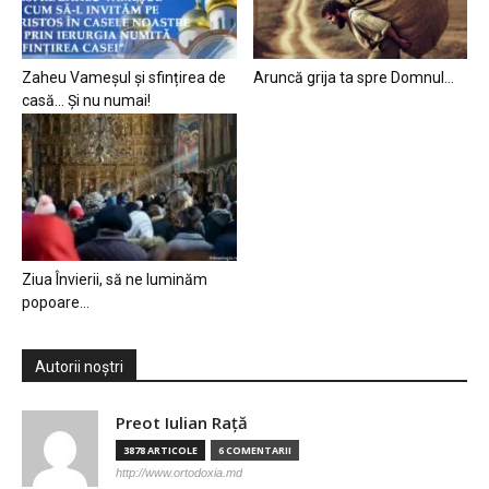
Zaheu Vameșul și sfințirea de
Aruncă grija ta spre Domnul…
casă… Și nu numai!
Ziua Învierii, să ne luminăm
popoare…
Autorii noștri
Preot Iulian Raţă
3878 ARTICOLE
6 COMENTARII
http://www.ortodoxia.md