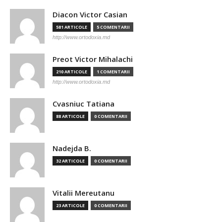
Diacon Victor Casian
581 ARTICOLE
5 COMENTARII
http://www.ortodoxia.md
Preot Victor Mihalachi
210 ARTICOLE
1 COMENTARII
http://www.ortodoxia.md
Cvasniuc Tatiana
88 ARTICOLE
0 COMENTARII
Nadejda B.
32 ARTICOLE
0 COMENTARII
Vitalii Mereutanu
23 ARTICOLE
0 COMENTARII