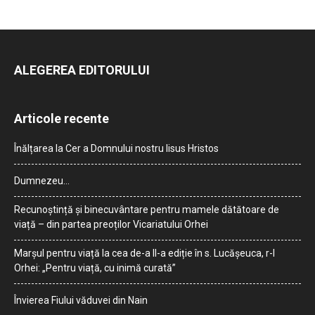
ALEGEREA EDITORULUI
Articole recente
Înălțarea la Cer a Domnului nostru Iisus Hristos
Dumnezeu…
Recunoștință și binecuvântare pentru mamele dătătoare de
viață – din partea preoților Vicariatului Orhei
Marșul pentru viață la cea de-a II-a ediție în s. Lucășeuca, r-l
Orhei: „Pentru viață, cu inimă curată”
Învierea Fiului văduvei din Nain