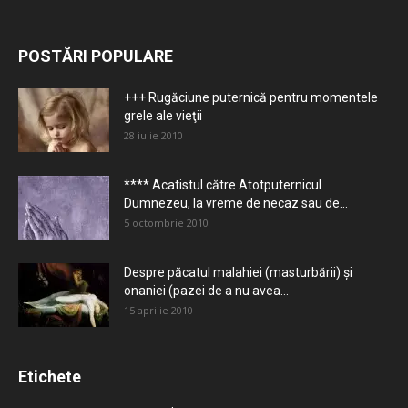
POSTĂRI POPULARE
+++ Rugăciune puternică pentru momentele
grele ale vieţii
28 iulie 2010
**** Acatistul către Atotputernicul
Dumnezeu, la vreme de necaz sau de...
5 octombrie 2010
Despre păcatul malahiei (masturbării) şi
onaniei (pazei de a nu avea...
15 aprilie 2010
Etichete