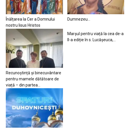
Înălțarea la Cer a Domnului
Dumnezeu…
nostru Iisus Hristos
Marșul pentru viață la cea de-a
II-a ediție în s. Lucășeuca,...
Recunoștință și binecuvântare
pentru mamele dătătoare de
viață – din partea...