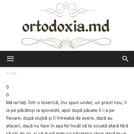
Ortodoxia.md
Acasă
0
0
Mă iertaţi. Într-o biserică, (nu spun unde), un preot nou, îi
ia pe păcătoşi la spovedit, apoi după păcate îi i-a pe
fiecare, după slujbă şi îi întreabă de avere, dacă au
afaceri, dacă nu face în aşa fel încât să te scoată afară fără
să ştii de ce, şi că după măsura păcatelor chiar dacă te-ai