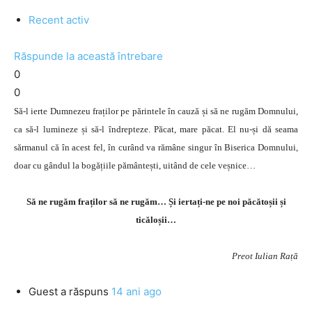
Recent activ
Răspunde la această întrebare
0
0
Să-l ierte Dumnezeu fraților pe părintele în cauză și să ne rugăm Domnului,
ca să-l lumineze și să-l îndrepteze. Păcat, mare păcat. El nu-și dă seama
sărmanul că în acest fel, în curând va rămâne singur în Biserica Domnului,
doar cu gândul la bogățiile pământești, uitând de cele veșnice…
Să ne rugăm fraților să ne rugăm… Și iertați-ne pe noi păcătoșii și
ticăloșii…
Preot Iulian Rață
Guest
a răspuns
14 ani ago