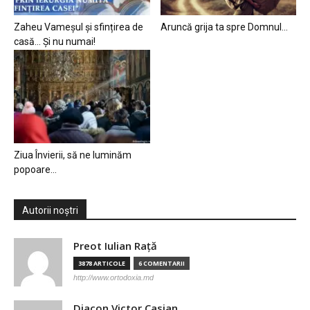
Zaheu Vameșul și sfințirea de
Aruncă grija ta spre Domnul…
casă… Și nu numai!
Ziua Învierii, să ne luminăm
popoare…
Autorii noștri
Preot Iulian Raţă
3878 ARTICOLE
6 COMENTARII
http://www.ortodoxia.md
Diacon Victor Casian