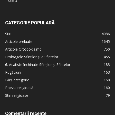
Școală
CATEGORIE POPULARĂ
Stiri
4086
Articole preluate
1645
Articole Ortodoxia.md
750
Proloagele Sfinților și a Sfintelor
455
6. Acatiste închinate Sfinților și Sfintelor
183
Rugăciuni
163
Fără categorie
160
Poezia religioasă
160
Stiri religioase
79
Comentarii recente