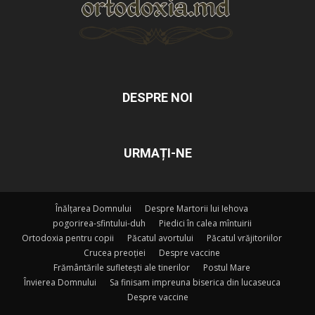
DESPRE NOI
URMAȚI-NE
Înălțarea Domnului
Despre Martorii lui Iehova
pogorirea-sfintului-duh
Piedici în calea mîntuirii
Ortodoxia pentru copii
Păcatul avortului
Păcatul vrăjitoriilor
Crucea preoției
Despre vaccine
Frământările sufletești ale tinerilor
Postul Mare
Învierea Domnului
Sa finisam impreuna biserica din lucaseuca
Despre vaccine