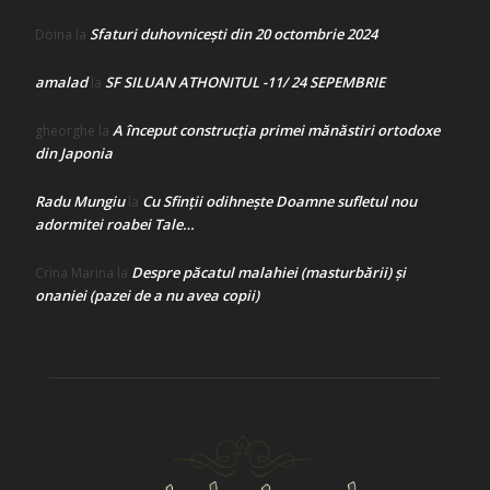
Sfaturi duhovnicești din 20 octombrie 2024
Doina
la
amalad
SF SILUAN ATHONITUL -11/ 24 SEPEMBRIE
la
A început construcţia primei mănăstiri ortodoxe
gheorghe
la
din Japonia
Radu Mungiu
Cu Sfinții odihnește Doamne sufletul nou
la
adormitei roabei Tale…
Despre păcatul malahiei (masturbării) şi
Crina Marina
la
onaniei (pazei de a nu avea copii)