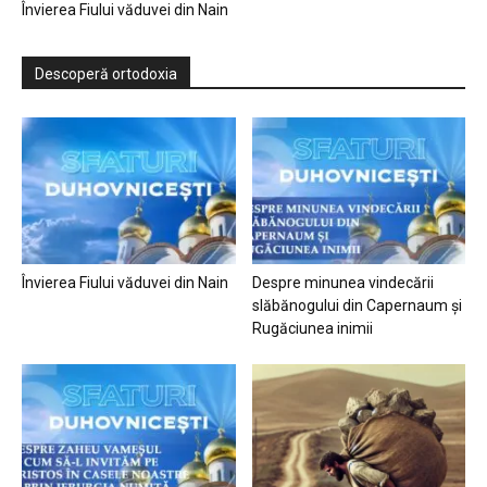
Învierea Fiului văduvei din Nain
Descoperă ortodoxia
Învierea Fiului văduvei din Nain
Despre minunea vindecării
slăbănogului din Capernaum și
Rugăciunea inimii