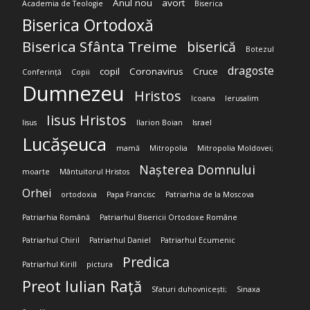
Anul nou
avort
Academia de Teologie
Biserica
Biserica Ortodoxă
Biserica Sfânta Treime
biserică
Botezul
dragoste
copil
Coronavirus
Cruce
Conferință
Copii
Dumnezeu
Hristos
Icoana
Ierusalim
Iisus Hristos
Iisus
Ilarion Boian
Israel
Lucășeuca
mamă
Mitropolia
Mitropolia Moldovei;
Nașterea Domnului
moarte
Mântuitorul Hristos
Orhei
ortodoxia
Papa Francisc
Patriarhia de la Moscova
Patriarhia Română
Patriarhul Bisericii Ortodoxe Române
Patriarhul Chiril
Patriarhul Daniel
Patriarhul Ecumenic
Predica
Patriarhul Kirill
pictura
Preot Iulian Rață
Sfaturi duhovnicești;
Sinaxa