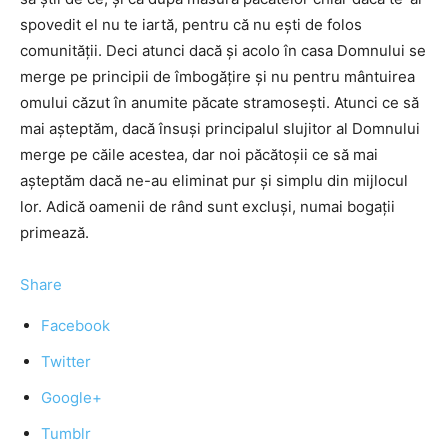
spovedit el nu te iartă, pentru că nu eşti de folos
comunităţii. Deci atunci dacă şi acolo în casa Domnului se
merge pe principii de îmbogăţire şi nu pentru mântuirea
omului căzut în anumite păcate stramoseşti. Atunci ce să
mai aşteptăm, dacă însuşi principalul slujitor al Domnului
merge pe căile acestea, dar noi păcătoşii ce să mai
aşteptăm dacă ne-au eliminat pur şi simplu din mijlocul
lor. Adică oamenii de rând sunt excluşi, numai bogaţii
primează.
Share
Facebook
Twitter
Google+
Tumblr