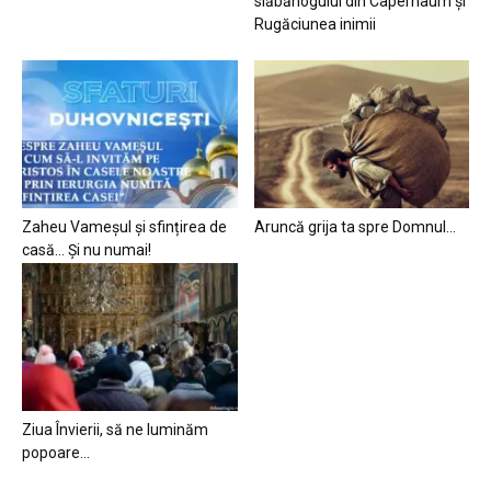
slăbănogului din Capernaum și
Rugăciunea inimii
Zaheu Vameșul și sfințirea de
Aruncă grija ta spre Domnul…
casă… Și nu numai!
Ziua Învierii, să ne luminăm
popoare…