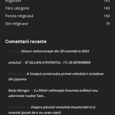
Rugăciuni
163
Fără categorie
160
Poezia religioasă
160
Stiri religioase
79
Comentarii recente
Sfaturi duhovnicești din 20 octombrie 2024
Doina
la
amalad
SF SILUAN ATHONITUL -11/ 24 SEPEMBRIE
la
A început construcţia primei mănăstiri ortodoxe
gheorghe
la
din Japonia
Radu Mungiu
Cu Sfinții odihnește Doamne sufletul nou
la
adormitei roabei Tale…
Despre păcatul malahiei (masturbării) şi
Crina Marina
la
onaniei (pazei de a nu avea copii)