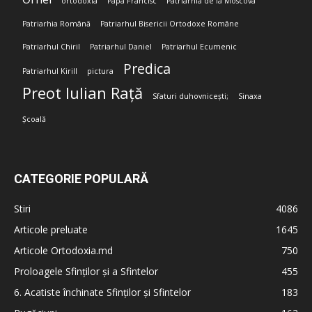
ortodoxia
Papa Francisc
Patriarhia de la Moscova
Patriarhia Română
Patriarhul Bisericii Ortodoxe Române
Patriarhul Chiril
Patriarhul Daniel
Patriarhul Ecumenic
Predica
Patriarhul Kirill
pictura
Preot Iulian Rață
Sfaturi duhovnicești;
Sinaxa
Școală
CATEGORIE POPULARĂ
Stiri
4086
Articole preluate
1645
Articole Ortodoxia.md
750
Proloagele Sfinților și a Sfintelor
455
6. Acatiste închinate Sfinților și Sfintelor
183