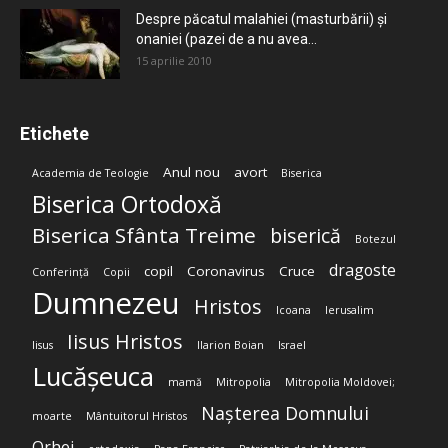
Despre păcatul malahiei (masturbării) şi
onaniei (pazei de a nu avea...
15 aprilie 2010
Etichete
Anul nou
avort
Academia de Teologie
Biserica
Biserica Ortodoxă
Biserica Sfânta Treime
biserică
Botezul
dragoste
copil
Coronavirus
Cruce
Conferință
Copii
Dumnezeu
Hristos
Icoana
Ierusalim
Iisus Hristos
Iisus
Ilarion Boian
Israel
Lucășeuca
mamă
Mitropolia
Mitropolia Moldovei;
Nașterea Domnului
moarte
Mântuitorul Hristos
Orhei