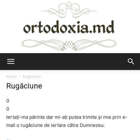
Ortodoxia.md
Acasă
Rugăciune
Rugăciune
0
0
Iertaţi-ma părinte dar mi-aţi putea trimite şi mie prin e-
mail o rugăciune de iertare către Dumnezeu.