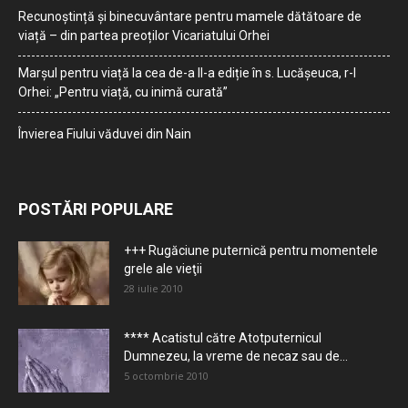
Recunoștință și binecuvântare pentru mamele dătătoare de
viață – din partea preoților Vicariatului Orhei
Marșul pentru viață la cea de-a II-a ediție în s. Lucășeuca, r-l
Orhei: „Pentru viață, cu inimă curată”
Învierea Fiului văduvei din Nain
POSTĂRI POPULARE
+++ Rugăciune puternică pentru momentele
grele ale vieţii
28 iulie 2010
**** Acatistul către Atotputernicul
Dumnezeu, la vreme de necaz sau de...
5 octombrie 2010