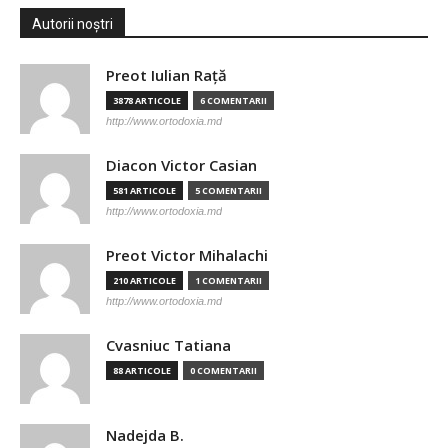
Autorii noștri
Preot Iulian Raţă
3878 ARTICOLE
6 COMENTARII
http://www.ortodoxia.md
Diacon Victor Casian
581 ARTICOLE
5 COMENTARII
http://www.ortodoxia.md
Preot Victor Mihalachi
210 ARTICOLE
1 COMENTARII
http://www.ortodoxia.md
Cvasniuc Tatiana
88 ARTICOLE
0 COMENTARII
Nadejda B.