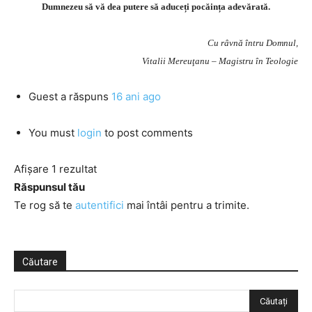
Dumnezeu să vă dea putere să aduceți pocăința adevărată.
Cu râvnă întru Domnul,
Vitalii Mereuţanu – Magistru în Teologie
Guest
a răspuns
16 ani ago
You must
login
to post comments
Afișare 1 rezultat
Răspunsul tău
Te rog să te
autentifici
mai întâi pentru a trimite.
Căutare