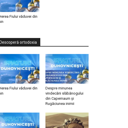
vierea Fiului văduvei din
in
Descoperă ortodoxia
vierea Fiului văduvei din
Despre minunea
in
vindecării slăbănogului
din Capernaum și
Rugăciunea inimii