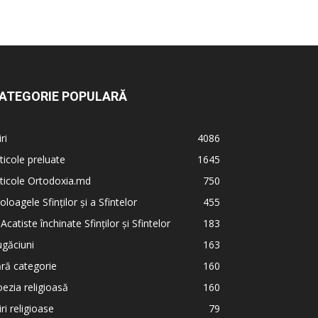
ATEGORIE POPULARĂ
iri
4086
ticole preluate
1645
ticole Ortodoxia.md
750
oloagele Sfinților și a Sfintelor
455
 Acatiste închinate Sfinților și Sfintelor
183
găciuni
163
ră categorie
160
ezia religioasă
160
iri religioase
79