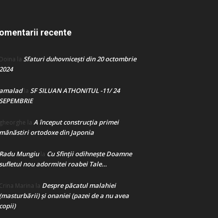
omentarii recente
Sfaturi duhovnicești din 20 octombrie
Doina
la
2024
amalad
SF SILUAN ATHONITUL -11/ 24
la
SEPEMBRIE
A început construcţia primei
gheorghe
la
mănăstiri ortodoxe din Japonia
Radu Mungiu
Cu Sfinții odihnește Doamne
la
sufletul nou adormitei roabei Tale…
Despre păcatul malahiei
Crina Marina
la
(masturbării) şi onaniei (pazei de a nu avea
copii)