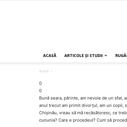
ACASĂ
ARTICOLE ŞI STUDII
RUGĂ
Acasă
0
0
Bună seara, părinte, am nevoie de un sfat, a
anul trecut am primit divorţul, am un copil, 
Chişinău, vreau să mă recăsătoresc, ce tre
cununia? Care e procedeul? Cum să procede