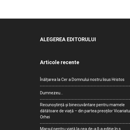
ALEGEREA EDITORULUI
Articole recente
Înălțarea la Cer a Domnului nostru Iisus Hristos
Dumnezeu…
Recunoștință și binecuvântare pentru mamele
dătătoare de viață – din partea preoților Vicariatu
Orhei
Marșul pentru viață la cea de-a II-a ediție în s.