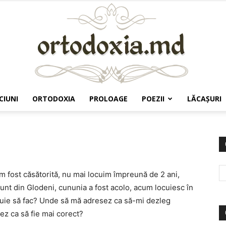
CIUNI
ORTODOXIA
PROLOAGE
POEZII
LĂCAŞURI
Ortodoxia.md
m fost căsătorită, nu mai locuim împreună de 2 ani,
sunt din Glodeni, cununia a fost acolo, acum locuiesc în
buie să fac? Unde să mă adresez ca să-mi dezleg
z ca să fie mai corect?