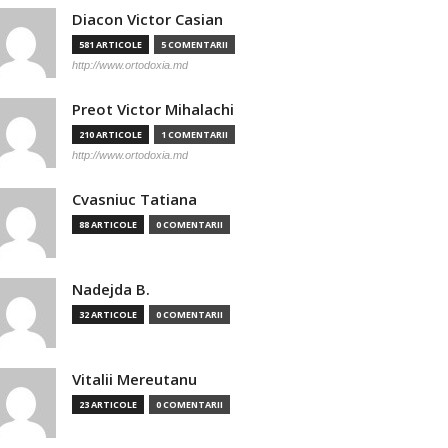
Diacon Victor Casian
581 ARTICOLE
5 COMENTARII
http://www.ortodoxia.md
Preot Victor Mihalachi
210 ARTICOLE
1 COMENTARII
http://www.ortodoxia.md
Cvasniuc Tatiana
88 ARTICOLE
0 COMENTARII
Nadejda B.
32 ARTICOLE
0 COMENTARII
Vitalii Mereutanu
23 ARTICOLE
0 COMENTARII