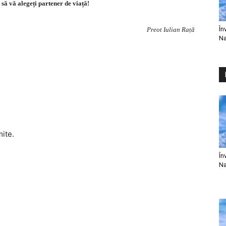
i să vă alegeți partener de viață!
În
Preot Iulian Rață
Na
mite.
În
Na