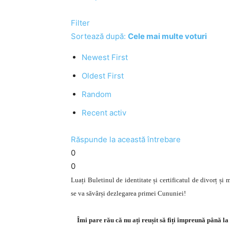
Filter
Sortează după:
Cele mai multe voturi
Newest First
Oldest First
Random
Recent activ
Răspunde la această întrebare
0
0
Luați Buletinul de identitate și certificatul de divorț și
se va săvârși dezlegarea primei Cununiei!
Îmi pare rău că nu ați reușit să fiți împreună până la 