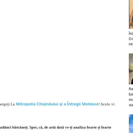
În
Do
Hr
Re
bi
ma
Mitropolia Chișinăului și a Întregii Moldove
 mergeți La
! Acolo vi
vi
adânci bătrâneți. Sper, că, de astă dată ve-ți analiza foarte și foarte