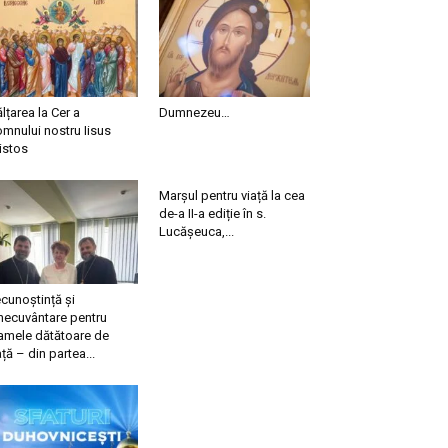
ălțarea la Cer a
Dumnezeu…
mnului nostru Iisus
istos
Marșul pentru viață la cea
de-a II-a ediție în s.
Lucășeuca,...
cunoștință și
necuvântare pentru
mele dătătoare de
ață – din partea...