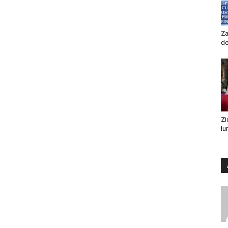
Za
de
Zi
lu