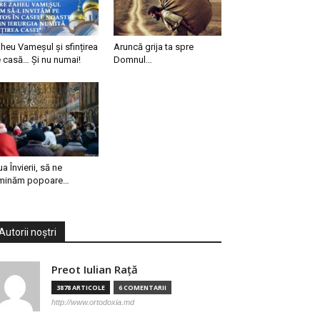
heu Vameșul și sfințirea
Aruncă grija ta spre
 casă… Și nu numai!
Domnul…
ua Învierii, să ne
minăm popoare…
Autorii noștri
Preot Iulian Raţă
3878 ARTICOLE
6 COMENTARII
http://www.ortodoxia.md