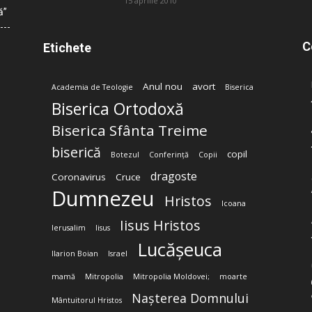
15 aprilie 2010
ă”
C
Etichete
Anul nou
avort
Academia de Teologie
Biserica
Biserica Ortodoxă
Biserica Sfânta Treime
biserică
copil
Botezul
Conferință
Copii
dragoste
Coronavirus
Cruce
Dumnezeu
Hristos
Icoana
Iisus Hristos
Ierusalim
Iisus
Lucășeuca
Ilarion Boian
Israel
mamă
Mitropolia
Mitropolia Moldovei;
moarte
Nașterea Domnului
Mântuitorul Hristos