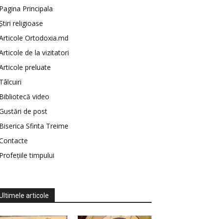
Pagina Principala
Știri religioase
Articole Ortodoxia.md
Articole de la vizitatori
Articole preluate
Tâlcuiri
Bibliotecă video
Gustări de post
Biserica Sfinta Treime
Contacte
Profețiile timpului
Ultimele articole