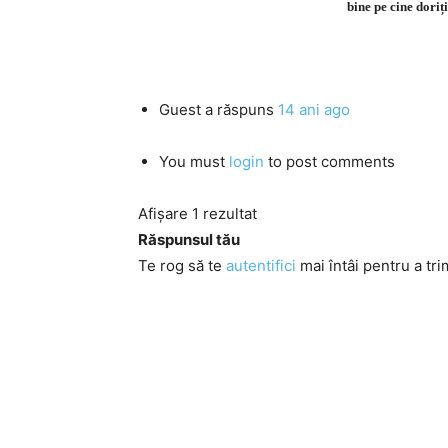
bine pe cine doriț
Guest
a răspuns
14 ani ago
You must
login
to post comments
Afișare 1 rezultat
Răspunsul tău
Te rog să te
autentifici
mai întâi pentru a tri