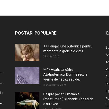
POSTĂRI POPULARE
C
+++ Rugăciune puternică pentru
St
momentele grele ale vieţii
Ar
28 iulie 2010
Ar
Pr
**** Acatistul către
Atotputernicul Dumnezeu, la
6.
vreme de necaz sau de...
Ru
5 octombrie 2010
Fă
lui
Despre păcatul malahiei
Po
(masturbării) şi onaniei (pazei de
a nu avea...
St