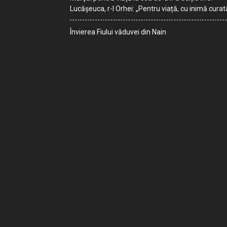
Lucășeuca, r-l Orhei: „Pentru viață, cu inimă curat
Învierea Fiului văduvei din Nain