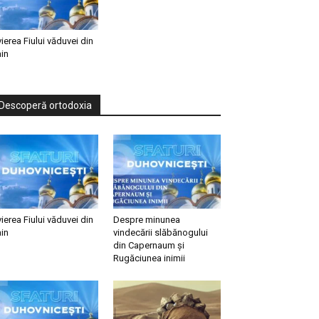
vierea Fiului văduvei din
in
Descoperă ortodoxia
vierea Fiului văduvei din
Despre minunea
in
vindecării slăbănogului
din Capernaum și
Rugăciunea inimii