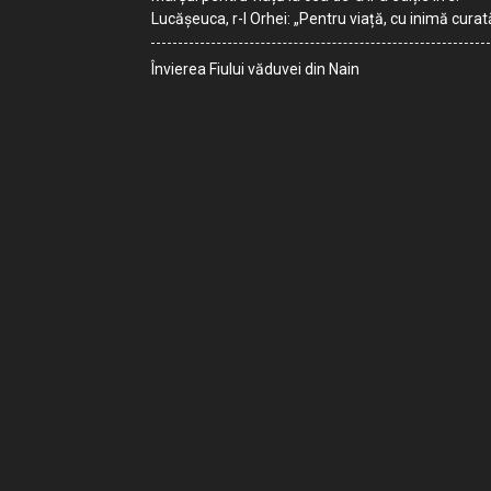
Lucășeuca, r-l Orhei: „Pentru viață, cu inimă curat
Învierea Fiului văduvei din Nain