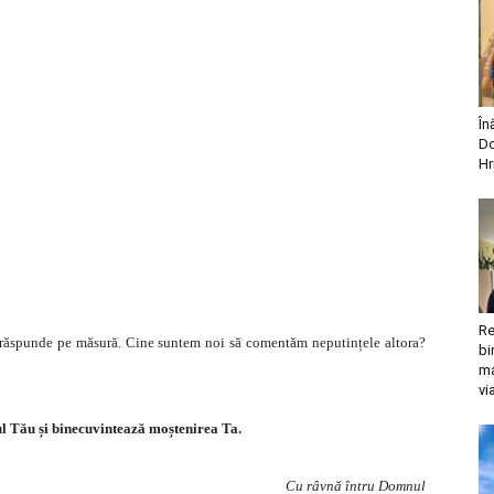
În
Do
Hr
Re
 răspunde pe măsură. Cine suntem noi să comentăm neputințele altora?
bi
ma
vi
 Tău și binecuvintează moștenirea Ta.
Cu râvnă întru Domnul