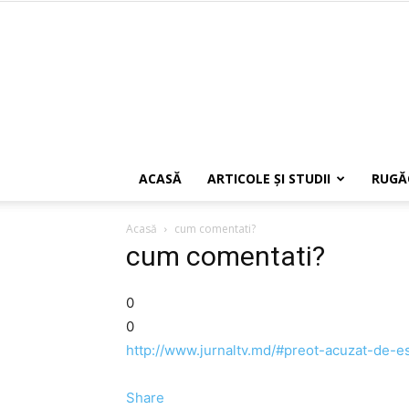
ACASĂ
ARTICOLE ŞI STUDII
RUGĂ
Acasă
cum comentati?
cum comentati?
0
0
http://www.jurnaltv.md/#preot-acuzat-de-
Share