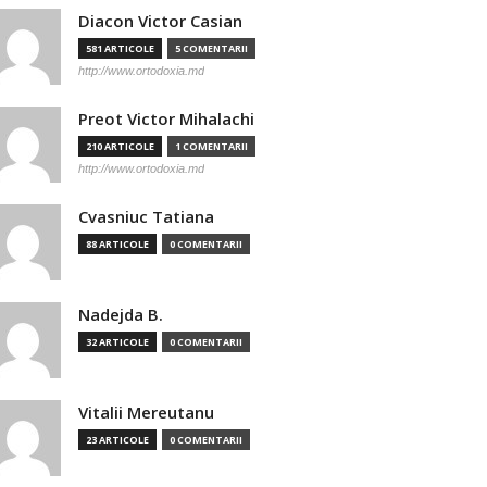
Diacon Victor Casian
581 ARTICOLE
5 COMENTARII
http://www.ortodoxia.md
Preot Victor Mihalachi
210 ARTICOLE
1 COMENTARII
http://www.ortodoxia.md
Cvasniuc Tatiana
88 ARTICOLE
0 COMENTARII
Nadejda B.
32 ARTICOLE
0 COMENTARII
Vitalii Mereutanu
23 ARTICOLE
0 COMENTARII