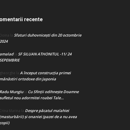
omentarii recente
Sfaturi duhovnicești din 20 octombrie
Doina
la
2024
amalad
SF SILUAN ATHONITUL -11/ 24
la
SEPEMBRIE
A început construcţia primei
gheorghe
la
mănăstiri ortodoxe din Japonia
Radu Mungiu
Cu Sfinții odihnește Doamne
la
sufletul nou adormitei roabei Tale…
Despre păcatul malahiei
Crina Marina
la
(masturbării) şi onaniei (pazei de a nu avea
copii)