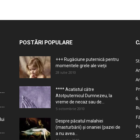
POSTĂRI POPULARE
C
+++ Rugăciune puternică pentru
St
momentele grele ale vieţii
Ar
28 iulie 2010
Ar
Pr
**** Acatistul către
Atotputernicul Dumnezeu, la
6.
vreme de necaz sau de...
Ru
5 octombrie 2010
Fă
lui
Despre păcatul malahiei
Po
(masturbării) şi onaniei (pazei de
a nu avea...
St