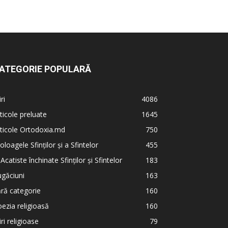
ATEGORIE POPULARĂ
iri
4086
ticole preluate
1645
ticole Ortodoxia.md
750
oloagele Sfinților și a Sfintelor
455
 Acatiste închinate Sfinților și Sfintelor
183
găciuni
163
ră categorie
160
ezia religioasă
160
iri religioase
79