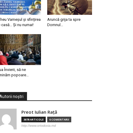
heu Vameșul și sfințirea
Aruncă grija ta spre
 casă… Și nu numai!
Domnul…
ua Învierii, să ne
minăm popoare…
Autorii noștri
Preot Iulian Raţă
3878 ARTICOLE
6 COMENTARII
http://www.ortodoxia.md