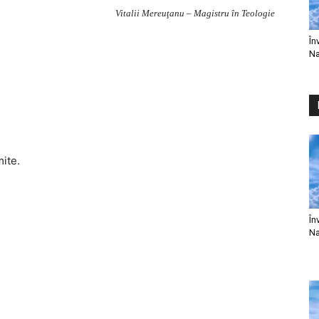
Vitalii Mereuţanu – Magistru în Teologie
În
Na
mite.
În
Na