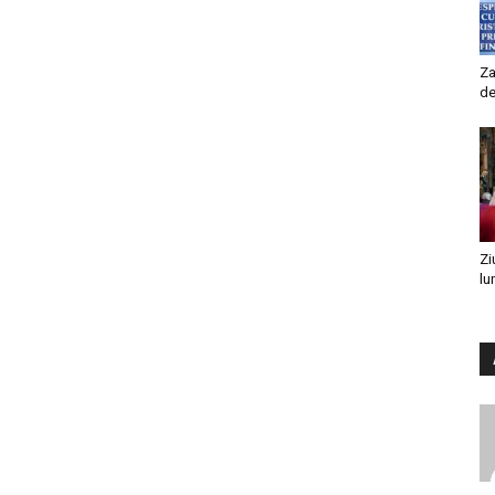
Za
de
Zi
lu