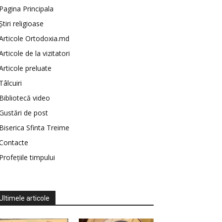
Pagina Principala
Știri religioase
Articole Ortodoxia.md
Articole de la vizitatori
Articole preluate
Tâlcuiri
Bibliotecă video
Gustări de post
Biserica Sfinta Treime
Contacte
Profețiile timpului
Ultimele articole