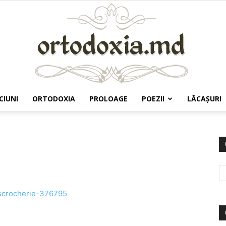
CIUNI
ORTODOXIA
PROLOAGE
POEZII
LĂCAŞURI
Ortodoxia.md
escrocherie-376795