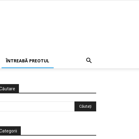
ÎNTREABĂ PREOTUL
Căutare
Categorii