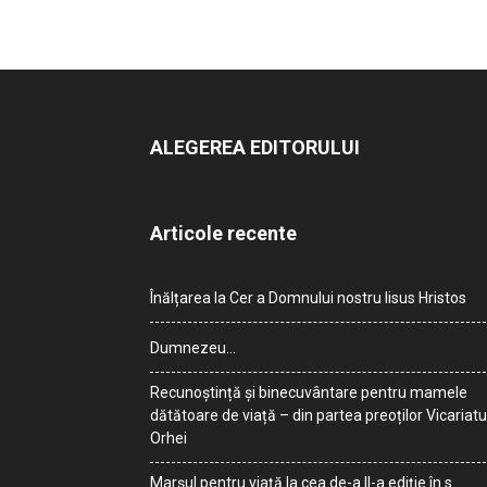
ALEGEREA EDITORULUI
Articole recente
Înălțarea la Cer a Domnului nostru Iisus Hristos
Dumnezeu…
Recunoștință și binecuvântare pentru mamele
dătătoare de viață – din partea preoților Vicariatu
Orhei
Marșul pentru viață la cea de-a II-a ediție în s.