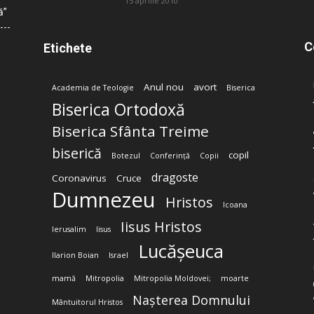
15 aprilie 2010
ă”
C
Etichete
Anul nou
avort
Academia de Teologie
Biserica
Biserica Ortodoxă
Biserica Sfânta Treime
biserică
copil
Botezul
Conferință
Copii
dragoste
Coronavirus
Cruce
Dumnezeu
Hristos
Icoana
Iisus Hristos
Ierusalim
Iisus
Lucășeuca
Ilarion Boian
Israel
mamă
Mitropolia
Mitropolia Moldovei;
moarte
Nașterea Domnului
Mântuitorul Hristos