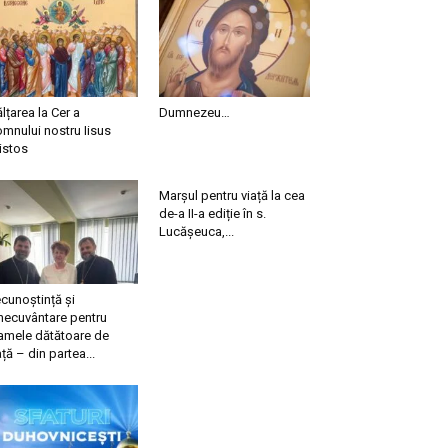
ălțarea la Cer a
Dumnezeu…
mnului nostru Iisus
istos
Marșul pentru viață la cea
de-a II-a ediție în s.
Lucășeuca,...
cunoștință și
necuvântare pentru
mele dătătoare de
ață – din partea...