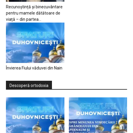
Recunoștință și binecuvântare
pentru mamele dătătoare de
viață – din partea...
Învierea Fiului văduvei din Nain
Descoperă ortodoxia