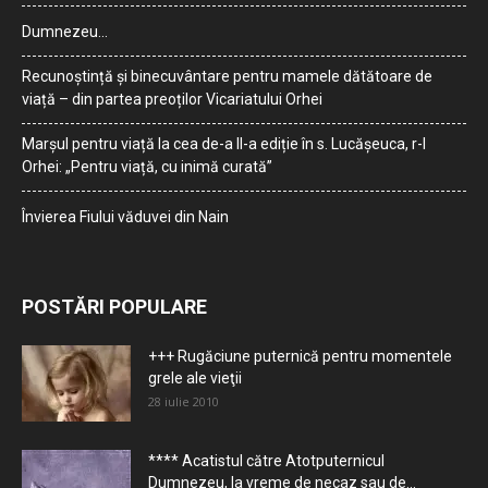
Dumnezeu…
Recunoștință și binecuvântare pentru mamele dătătoare de
viață – din partea preoților Vicariatului Orhei
Marșul pentru viață la cea de-a II-a ediție în s. Lucășeuca, r-l
Orhei: „Pentru viață, cu inimă curată”
Învierea Fiului văduvei din Nain
POSTĂRI POPULARE
+++ Rugăciune puternică pentru momentele
grele ale vieţii
28 iulie 2010
**** Acatistul către Atotputernicul
Dumnezeu, la vreme de necaz sau de...