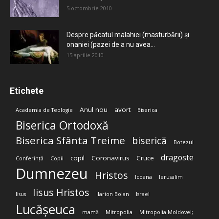
5 octombrie 2010
Despre păcatul malahiei (masturbării) şi
onaniei (pazei de a nu avea...
15 aprilie 2010
Etichete
Anul nou
avort
Academia de Teologie
Biserica
Biserica Ortodoxă
Biserica Sfânta Treime
biserică
Botezul
dragoste
copil
Coronavirus
Cruce
Conferință
Copii
Dumnezeu
Hristos
Icoana
Ierusalim
Iisus Hristos
Iisus
Ilarion Boian
Israel
Lucășeuca
mamă
Mitropolia
Mitropolia Moldovei;