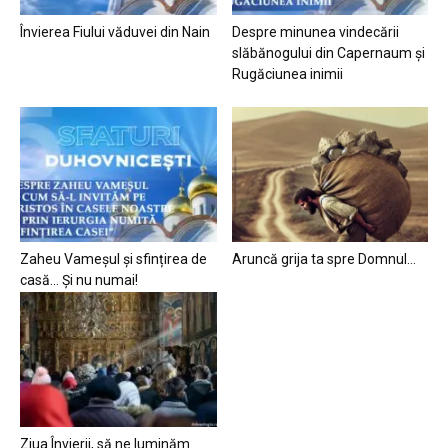
Învierea Fiului văduvei din Nain
Despre minunea vindecării
slăbănogului din Capernaum și
Rugăciunea inimii
Zaheu Vameșul și sfințirea de
Aruncă grija ta spre Domnul…
casă… Și nu numai!
Ziua Învierii, să ne luminăm