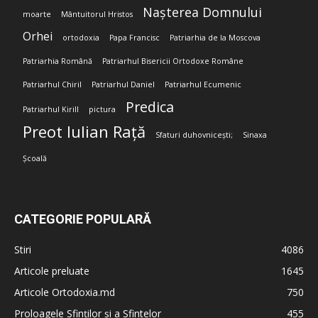
Nașterea Domnului
moarte
Mântuitorul Hristos
Orhei
ortodoxia
Papa Francisc
Patriarhia de la Moscova
Patriarhia Română
Patriarhul Bisericii Ortodoxe Române
Patriarhul Chiril
Patriarhul Daniel
Patriarhul Ecumenic
Predica
Patriarhul Kirill
pictura
Preot Iulian Rață
Sfaturi duhovnicești;
Sinaxa
Școală
CATEGORIE POPULARĂ
Stiri
4086
Articole preluate
1645
Articole Ortodoxia.md
750
Proloagele Sfinților și a Sfintelor
455