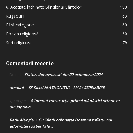
6. Acatiste închinate Sfinților și Sfintelor
183
Rugăciuni
163
Fără categorie
160
Poezia religioasă
160
Stiri religioase
79
Comentarii recente
Sfaturi duhovnicești din 20 octombrie 2024
Doina
la
amalad
SF SILUAN ATHONITUL -11/ 24 SEPEMBRIE
la
A început construcţia primei mănăstiri ortodoxe
gheorghe
la
din Japonia
Radu Mungiu
Cu Sfinții odihnește Doamne sufletul nou
la
adormitei roabei Tale…