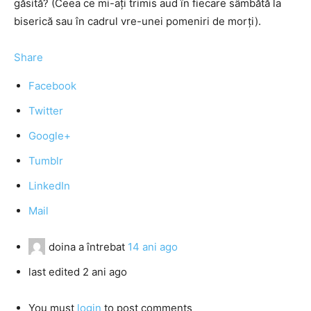
găsită? (Ceea ce mi-ați trimis aud în fiecare sâmbătă la
biserică sau în cadrul vre-unei pomeniri de morți).
Share
Facebook
Twitter
Google+
Tumblr
LinkedIn
Mail
doina
a întrebat
14 ani ago
last edited 2 ani ago
You must
login
to post comments