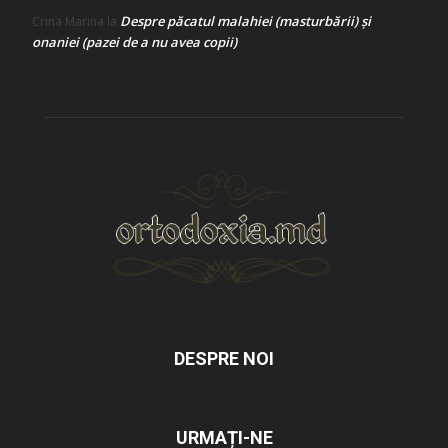
Despre păcatul malahiei (masturbării) şi
Crina Marina
la
onaniei (pazei de a nu avea copii)
DESPRE NOI
URMAȚI-NE