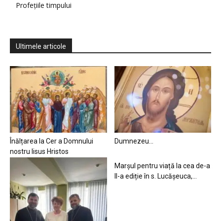
Profețiile timpului
Ultimele articole
Înălțarea la Cer a Domnului
Dumnezeu…
nostru Iisus Hristos
Marșul pentru viață la cea de-a
II-a ediție în s. Lucășeuca,...