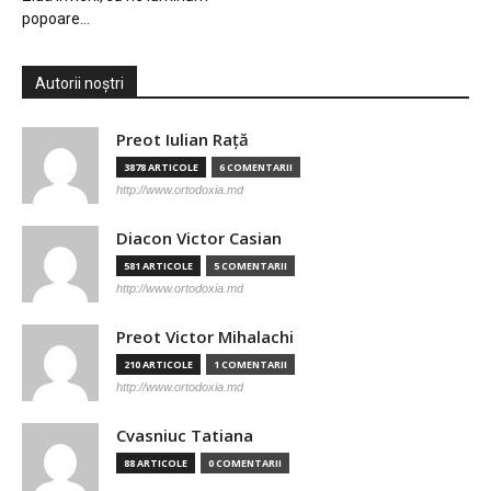
popoare…
Autorii noștri
Preot Iulian Raţă
3878 ARTICOLE
6 COMENTARII
http://www.ortodoxia.md
Diacon Victor Casian
581 ARTICOLE
5 COMENTARII
http://www.ortodoxia.md
Preot Victor Mihalachi
210 ARTICOLE
1 COMENTARII
http://www.ortodoxia.md
Cvasniuc Tatiana
88 ARTICOLE
0 COMENTARII