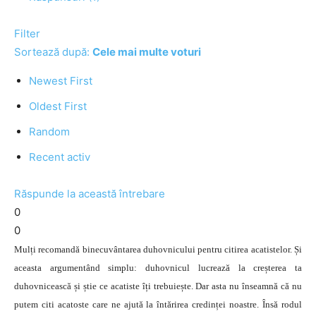
Filter
Sortează după:
Cele mai multe voturi
Newest First
Oldest First
Random
Recent activ
Răspunde la această întrebare
0
0
Mulți recomandă binecuvântarea duhovnicului pentru citirea acatistelor. Și
aceasta argumentând simplu: duhovnicul lucrează la creșterea ta
duhovnicească și știe ce acatiste îți trebuiește. Dar asta nu înseamnă că nu
putem citi acatoste care ne ajută la întărirea credinței noastre. Însă rodul