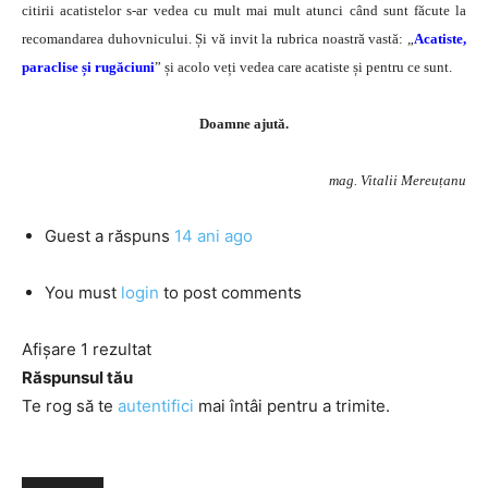
citirii acatistelor s-ar vedea cu mult mai mult atunci când sunt făcute la
recomandarea duhovnicului. Și vă invit la rubrica noastră vastă: „
Acatiste,
paraclise și rugăciuni
” și acolo veți vedea care acatiste și pentru ce sunt.
Doamne ajută.
mag. Vitalii Mereuțanu
Guest
a răspuns
14 ani ago
You must
login
to post comments
Afișare 1 rezultat
Răspunsul tău
Te rog să te
autentifici
mai întâi pentru a trimite.