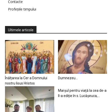
Contacte
Profețiile timpului
Ultimele articole
Înălțarea la Cer a Domnului
Dumnezeu…
nostru Iisus Hristos
Marșul pentru viață la cea de-a
II-a ediție în s. Lucășeuca,...