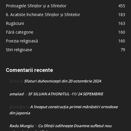
Proloagele Sfinților și a Sfintelor
455
6. Acatiste închinate Sfinților și Sfintelor
183
Rugăciuni
163
Fără categorie
160
Poezia religioasă
160
Stiri religioase
79
Comentarii recente
Sfaturi duhovnicești din 20 octombrie 2024
Doina
la
amalad
SF SILUAN ATHONITUL -11/ 24 SEPEMBRIE
la
A început construcţia primei mănăstiri ortodoxe
gheorghe
la
din Japonia
Radu Mungiu
Cu Sfinții odihnește Doamne sufletul nou
la