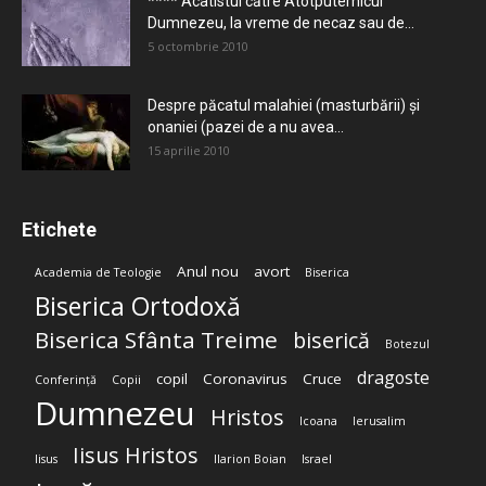
**** Acatistul către Atotputernicul
Dumnezeu, la vreme de necaz sau de...
5 octombrie 2010
Despre păcatul malahiei (masturbării) şi
onaniei (pazei de a nu avea...
15 aprilie 2010
Etichete
Anul nou
avort
Academia de Teologie
Biserica
Biserica Ortodoxă
Biserica Sfânta Treime
biserică
Botezul
dragoste
copil
Coronavirus
Cruce
Conferință
Copii
Dumnezeu
Hristos
Icoana
Ierusalim
Iisus Hristos
Iisus
Ilarion Boian
Israel