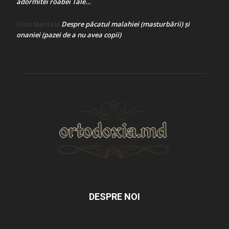
adormitei roabei Tale…
Despre păcatul malahiei (masturbării) şi
Crina Marina
la
onaniei (pazei de a nu avea copii)
DESPRE NOI