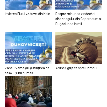
Învierea Fiului văduvei din Nain
Despre minunea vindecării
slăbănogului din Capernaum și
Rugăciunea inimii
Zaheu Vameșul și sfințirea de
Aruncă grija ta spre Domnul…
casă… Și nu numai!