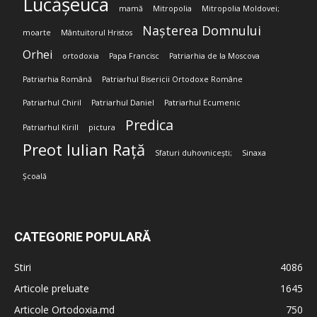
Lucășeuca
mamă
Mitropolia
Mitropolia Moldovei;
Nașterea Domnului
moarte
Mântuitorul Hristos
Orhei
ortodoxia
Papa Francisc
Patriarhia de la Moscova
Patriarhia Română
Patriarhul Bisericii Ortodoxe Române
Patriarhul Chiril
Patriarhul Daniel
Patriarhul Ecumenic
Predica
Patriarhul Kirill
pictura
Preot Iulian Rață
Sfaturi duhovnicești;
Sinaxa
Școală
CATEGORIE POPULARĂ
Stiri
4086
Articole preluate
1645
Articole Ortodoxia.md
750