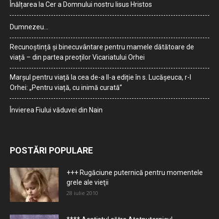
Înălțarea la Cer a Domnului nostru Iisus Hristos
Dumnezeu…
Recunoștință și binecuvântare pentru mamele dătătoare de
viață – din partea preoților Vicariatului Orhei
Marșul pentru viață la cea de-a II-a ediție în s. Lucășeuca, r-l
Orhei: „Pentru viață, cu inimă curată”
Învierea Fiului văduvei din Nain
POSTĂRI POPULARE
+++ Rugăciune puternică pentru momentele
grele ale vieţii
28 iulie 2010