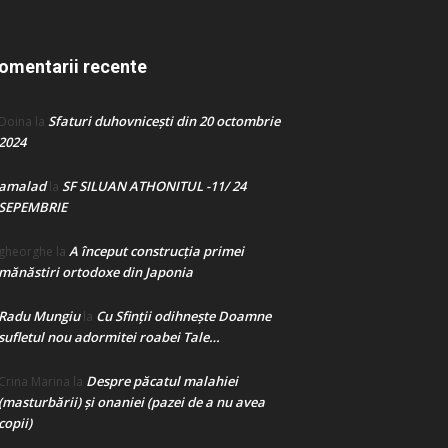
omentarii recente
Sfaturi duhovnicești din 20 octombrie
Doina
la
2024
amalad
SF SILUAN ATHONITUL -11/ 24
la
SEPEMBRIE
A început construcţia primei
gheorghe
la
mănăstiri ortodoxe din Japonia
Radu Mungiu
Cu Sfinții odihnește Doamne
la
sufletul nou adormitei roabei Tale…
Despre păcatul malahiei
Crina Marina
la
(masturbării) şi onaniei (pazei de a nu avea
copii)