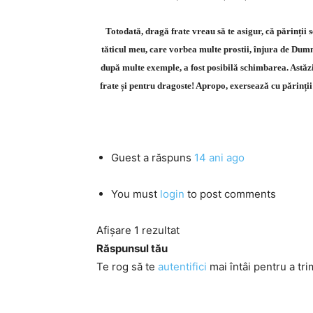
Totodată, dragă frate vreau să te asigur, că părinții
tăticul meu, care vorbea multe prostii, înjura de Dum
după multe exemple, a fost posibilă schimbarea. Astăz
frate și pentru dragoste! Apropo, exersează cu părinții 
Guest
a răspuns
14 ani ago
You must
login
to post comments
Afișare 1 rezultat
Răspunsul tău
Te rog să te
autentifici
mai întâi pentru a tri