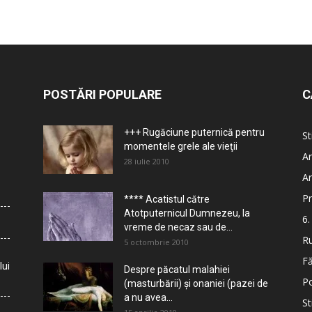
POSTĂRI POPULARE
C
+++ Rugăciune puternică pentru
St
momentele grele ale vieţii
Ar
28 iulie 2010
Ar
Pr
**** Acatistul către
Atotputernicul Dumnezeu, la
6.
vreme de necaz sau de...
Ru
5 octombrie 2010
Fă
lui
Despre păcatul malahiei
Po
(masturbării) şi onaniei (pazei de
a nu avea...
St