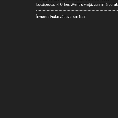
Lucășeuca, r-l Orhei: „Pentru viață, cu inimă curat
Învierea Fiului văduvei din Nain