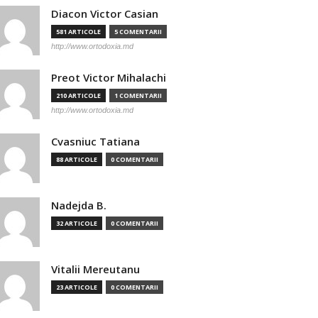
Diacon Victor Casian
581 ARTICOLE
5 COMENTARII
http://www.ortodoxia.md
Preot Victor Mihalachi
210 ARTICOLE
1 COMENTARII
http://www.ortodoxia.md
Cvasniuc Tatiana
88 ARTICOLE
0 COMENTARII
Nadejda B.
32 ARTICOLE
0 COMENTARII
Vitalii Mereutanu
23 ARTICOLE
0 COMENTARII