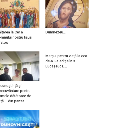
ălțarea la Cer a
Dumnezeu…
mnului nostru Iisus
istos
Marșul pentru viață la cea
de-a II-a ediție în s.
Lucășeuca,...
cunoștință și
necuvântare pentru
mele dătătoare de
ață – din partea...