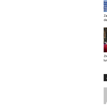
Za
de
Zi
lu