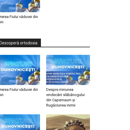
vierea Fiului văduvei din
in
Descoperă ortodoxia
vierea Fiului văduvei din
Despre minunea
in
vindecării slăbănogului
din Capernaum și
Rugăciunea inimii