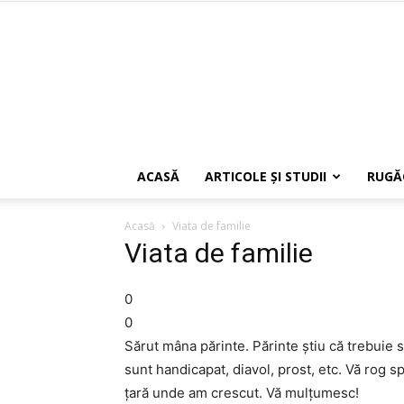
ACASĂ
ARTICOLE ŞI STUDII
RUGĂ
Acasă
Viata de familie
Viata de familie
0
0
Sărut mâna părinte. Părinte știu că trebuie s
sunt handicapat, diavol, prost, etc. Vă rog s
țară unde am crescut. Vă mulțumesc!