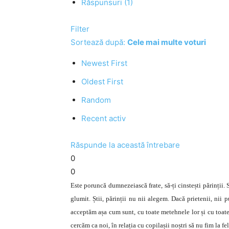
Răspunsuri (1)
Filter
Sortează după:
Cele mai multe voturi
Newest First
Oldest First
Random
Recent activ
Răspunde la această întrebare
0
0
Este poruncă dumnezeiască frate, să-ți cinstești părinții. 
glumit. Știi, părinții nu nii alegem. Dacă prietenii, nii 
acceptăm așa cum sunt, cu toate metehnele lor și cu toate
cercăm ca noi, în relația cu copilașii noștri să nu fim la fe