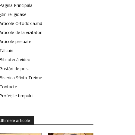
Pagina Principala
Știri religioase
Articole Ortodoxia.md
Articole de la vizitatori
Articole preluate
Tâlcuiri
Bibliotecă video
Gustări de post
Biserica Sfinta Treime
Contacte
Profețiile timpului
Ultimele articole