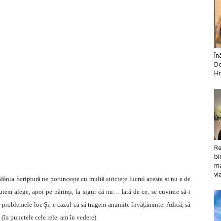
În
Do
Hr
Re
bi
ma
vi
Sfânta Scriptură ne poruncește cu multă strictețe lucrul acesta și nu e de
putem alege, apoi pe părinți, la sigur că nu… Iată de ce, se cuvinte să-i
 problemele lor. Și, e cazul ca să tragem anumite învățăminte. Adică, să
l (în punctele cele rele, am în vedere).