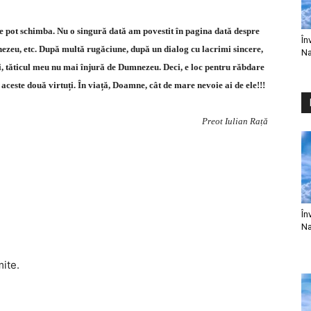
 se pot schimba. Nu o singură dată am povestit în pagina dată despre
În
nezeu, etc. După multă rugăciune, după un dialog cu lacrimi sincere,
Na
i, tăticul meu nu mai înjură de Dumnezeu. Deci, e loc pentru răbdare
aceste două virtuți. În viață, Doamne, cât de mare nevoie ai de ele!!!
Preot Iulian Rață
În
Na
mite.