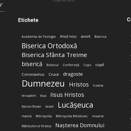
15 aprilie 2010
ă”
C
Etichete
Anul nou
avort
Academia de Teologie
Biserica
Biserica Ortodoxă
Biserica Sfânta Treime
biserică
copil
Botezul
Conferință
Copii
dragoste
Coronavirus
Cruce
Dumnezeu
Hristos
Icoana
Iisus Hristos
Ierusalim
Iisus
Lucășeuca
Ilarion Boian
Israel
mamă
Mitropolia
Mitropolia Moldovei;
moarte
Nașterea Domnului
Mântuitorul Hristos