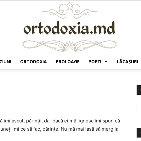
CIUNI
ORTODOXIA
PROLOAGE
POEZII
LĂCAŞURI
Ortodoxia.md
ă îmi ascult părinții, dar dacă ei mă jignesc îmi spun că
puneți-mi ce să fac, părinte. Nu mă mai lasă să merg la