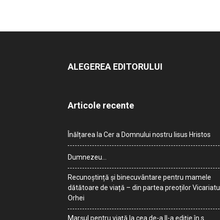
ALEGEREA EDITORULUI
Articole recente
Înălțarea la Cer a Domnului nostru Iisus Hristos
Dumnezeu…
Recunoștință și binecuvântare pentru mamele
dătătoare de viață – din partea preoților Vicariatu
Orhei
Marșul pentru viață la cea de-a II-a ediție în s.