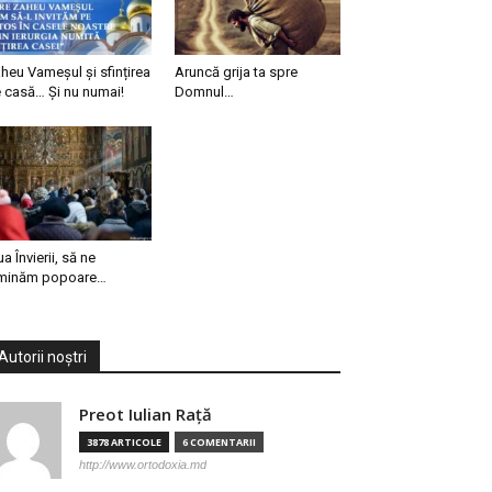
heu Vameșul și sfințirea
Aruncă grija ta spre
 casă… Și nu numai!
Domnul…
ua Învierii, să ne
minăm popoare…
Autorii noștri
Preot Iulian Raţă
3878 ARTICOLE
6 COMENTARII
http://www.ortodoxia.md