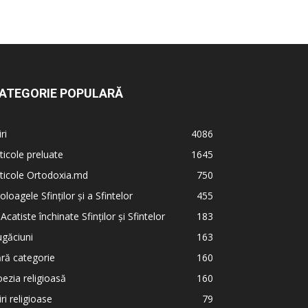
ATEGORIE POPULARĂ
iri
4086
ticole preluate
1645
ticole Ortodoxia.md
750
oloagele Sfinților și a Sfintelor
455
 Acatiste închinate Sfinților și Sfintelor
183
găciuni
163
ră categorie
160
ezia religioasă
160
iri religioase
79