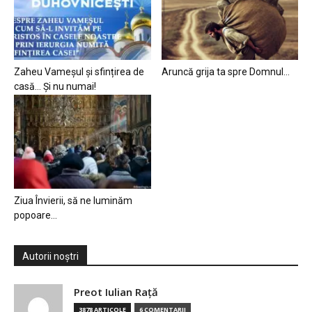
Zaheu Vameșul și sfințirea de
Aruncă grija ta spre Domnul…
casă… Și nu numai!
Ziua Învierii, să ne luminăm
popoare…
Autorii noștri
Preot Iulian Raţă
3878 ARTICOLE
6 COMENTARII