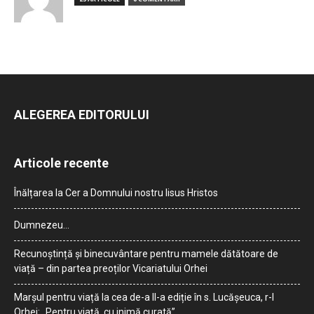
ALEGEREA EDITORULUI
Articole recente
Înălțarea la Cer a Domnului nostru Iisus Hristos
Dumnezeu…
Recunoștință și binecuvântare pentru mamele dătătoare de
viață – din partea preoților Vicariatului Orhei
Marșul pentru viață la cea de-a II-a ediție în s. Lucășeuca, r-l
Orhei: „Pentru viață, cu inimă curată”