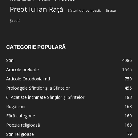
Preot Iulian Rață
Sfaturi duhovnicești;
Sinaxa
Școală
CATEGORIE POPULARĂ
Stiri
4086
Articole preluate
1645
Articole Ortodoxia.md
750
Proloagele Sfinților și a Sfintelor
455
6. Acatiste închinate Sfinților și Sfintelor
183
Rugăciuni
163
Fără categorie
160
Poezia religioasă
160
Stiri religioase
79