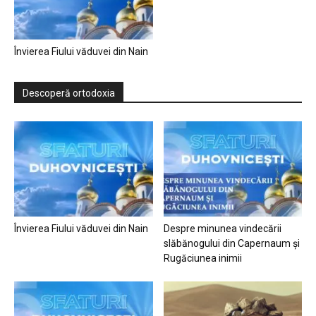
Învierea Fiului văduvei din Nain
Descoperă ortodoxia
Învierea Fiului văduvei din Nain
Despre minunea vindecării
slăbănogului din Capernaum și
Rugăciunea inimii