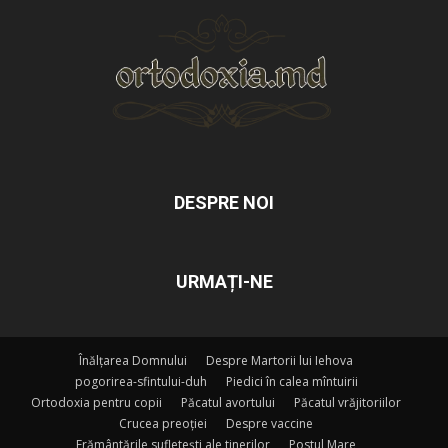
DESPRE NOI
URMAȚI-NE
Înălțarea Domnului
Despre Martorii lui Iehova
pogorirea-sfintului-duh
Piedici în calea mîntuirii
Ortodoxia pentru copii
Păcatul avortului
Păcatul vrăjitoriilor
Crucea preoției
Despre vaccine
Frământările sufletești ale tinerilor
Postul Mare