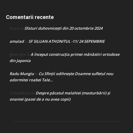
Comentarii recente
Sfaturi duhovnicești din 20 octombrie 2024
Doina
la
amalad
SF SILUAN ATHONITUL -11/ 24 SEPEMBRIE
la
A început construcţia primei mănăstiri ortodoxe
gheorghe
la
din Japonia
Radu Mungiu
Cu Sfinții odihnește Doamne sufletul nou
la
adormitei roabei Tale…
Despre păcatul malahiei (masturbării) şi
Crina Marina
la
onaniei (pazei de a nu avea copii)