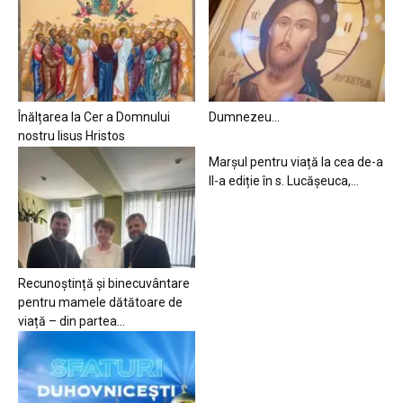
Înălțarea la Cer a Domnului
Dumnezeu…
nostru Iisus Hristos
Marșul pentru viață la cea de-a
II-a ediție în s. Lucășeuca,...
Recunoștință și binecuvântare
pentru mamele dătătoare de
viață – din partea...