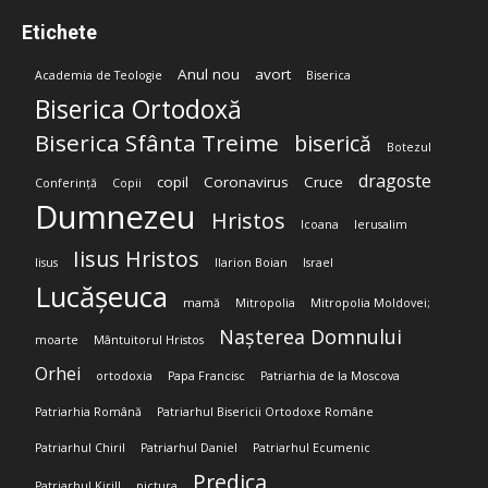
Etichete
Anul nou
avort
Academia de Teologie
Biserica
Biserica Ortodoxă
Biserica Sfânta Treime
biserică
Botezul
dragoste
copil
Coronavirus
Cruce
Conferință
Copii
Dumnezeu
Hristos
Icoana
Ierusalim
Iisus Hristos
Iisus
Ilarion Boian
Israel
Lucășeuca
mamă
Mitropolia
Mitropolia Moldovei;
Nașterea Domnului
moarte
Mântuitorul Hristos
Orhei
ortodoxia
Papa Francisc
Patriarhia de la Moscova
Patriarhia Română
Patriarhul Bisericii Ortodoxe Române
Patriarhul Chiril
Patriarhul Daniel
Patriarhul Ecumenic
Predica
Patriarhul Kirill
pictura