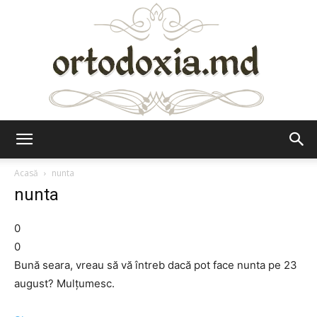
Ortodoxia.md
Acasă
nunta
nunta
0
0
Bună seara, vreau să vă întreb dacă pot face nunta pe 23
august? Mulţumesc.