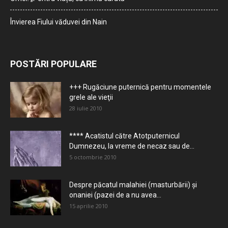
Învierea Fiului văduvei din Nain
POSTĂRI POPULARE
+++ Rugăciune puternică pentru momentele
grele ale vieţii
28 iulie 2010
**** Acatistul către Atotputernicul
Dumnezeu, la vreme de necaz sau de...
5 octombrie 2010
Despre păcatul malahiei (masturbării) şi
onaniei (pazei de a nu avea...
15 aprilie 2010