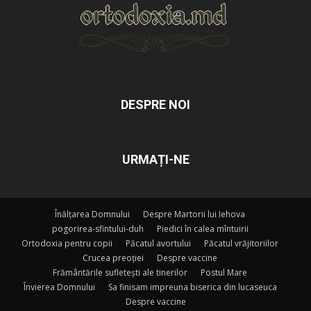
DESPRE NOI
URMAȚI-NE
Înălțarea Domnului
Despre Martorii lui Iehova
pogorirea-sfintului-duh
Piedici în calea mîntuirii
Ortodoxia pentru copii
Păcatul avortului
Păcatul vrăjitoriilor
Crucea preoției
Despre vaccine
Frământările sufletești ale tinerilor
Postul Mare
Învierea Domnului
Sa finisam impreuna biserica din lucaseuca
Despre vaccine