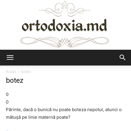
Ortodoxia.md
Acasă
botez
botez
0
0
Părinte, dacă o bunică nu poate boteza nepotul, atunci o
mătușă pe linie maternă poate?