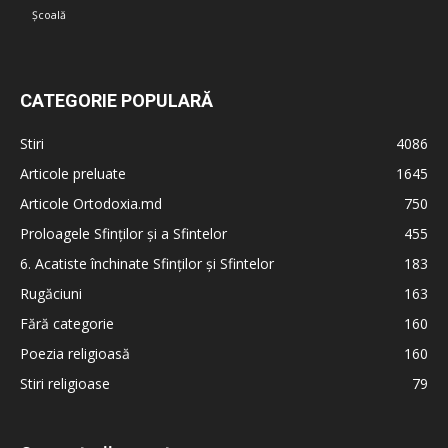
Școală
CATEGORIE POPULARĂ
Stiri
4086
Articole preluate
1645
Articole Ortodoxia.md
750
Proloagele Sfinților și a Sfintelor
455
6. Acatiste închinate Sfinților și Sfintelor
183
Rugăciuni
163
Fără categorie
160
Poezia religioasă
160
Stiri religioase
79