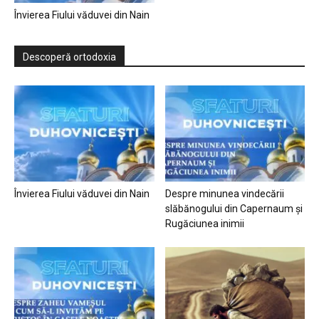
Învierea Fiului văduvei din Nain
Descoperă ortodoxia
Învierea Fiului văduvei din Nain
Despre minunea vindecării
slăbănogului din Capernaum și
Rugăciunea inimii