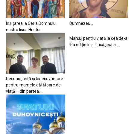
Înălțarea la Cer a Domnului
Dumnezeu…
nostru Iisus Hristos
Marșul pentru viață la cea de-a
II-a ediție în s. Lucășeuca,...
Recunoștință și binecuvântare
pentru mamele dătătoare de
viață – din partea...