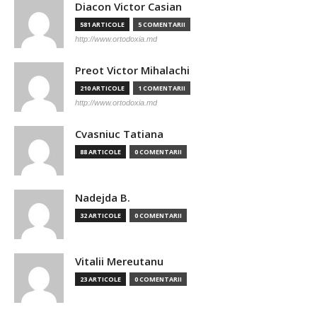
Diacon Victor Casian
581 ARTICOLE
5 COMENTARII
http://www.ortodoxia.md
Preot Victor Mihalachi
210 ARTICOLE
1 COMENTARII
http://www.ortodoxia.md
Cvasniuc Tatiana
88 ARTICOLE
0 COMENTARII
Nadejda B.
32 ARTICOLE
0 COMENTARII
Vitalii Mereutanu
23 ARTICOLE
0 COMENTARII