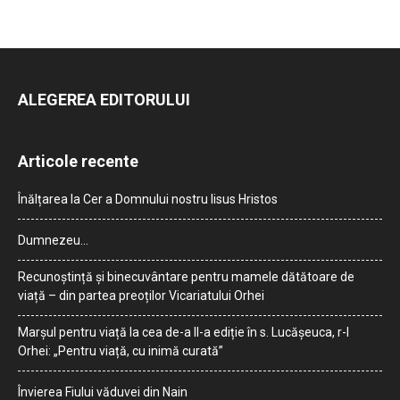
ALEGEREA EDITORULUI
Articole recente
Înălțarea la Cer a Domnului nostru Iisus Hristos
Dumnezeu…
Recunoștință și binecuvântare pentru mamele dătătoare de
viață – din partea preoților Vicariatului Orhei
Marșul pentru viață la cea de-a II-a ediție în s. Lucășeuca, r-l
Orhei: „Pentru viață, cu inimă curată”
Învierea Fiului văduvei din Nain