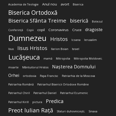
Anul nou
avort
Academia de Teologie
Biserica
Biserica Ortodoxă
Biserica Sfânta Treime
biserică
Botezul
dragoste
copil
Coronavirus
Cruce
Conferință
Copii
Dumnezeu
Hristos
Icoana
Ierusalim
Iisus Hristos
Iisus
Ilarion Boian
Israel
Lucășeuca
mamă
Mitropolia
Mitropolia Moldovei;
Nașterea Domnului
moarte
Mântuitorul Hristos
Orhei
ortodoxia
Papa Francisc
Patriarhia de la Moscova
Patriarhia Română
Patriarhul Bisericii Ortodoxe Române
Patriarhul Chiril
Patriarhul Daniel
Patriarhul Ecumenic
Predica
Patriarhul Kirill
pictura
Preot Iulian Rață
Sfaturi duhovnicești;
Sinaxa