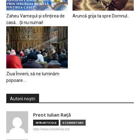
Zaheu Vameșul și sfințirea de
Aruncă grija ta spre Domnul…
casă… Și nu numai!
Ziua Învierii, să ne luminăm
popoare…
Autorii noștri
Preot Iulian Raţă
3878 ARTICOLE
6 COMENTARII
http://www.ortodoxia.md