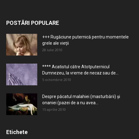
POSTĂRI POPULARE
+++ Rugăciune puternică pentru momentele
grele ale vieţii
28 iulie 2010
**** Acatistul către Atotputernicul
Dumnezeu, la vreme de necaz sau de...
5 octombrie 2010
Despre păcatul malahiei (masturbării) şi
onaniei (pazei de a nu avea...
15 aprilie 2010
Etichete