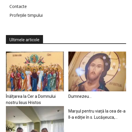
Contacte
Profețiile timpului
Ultimele articole
Înălțarea la Cer a Domnului
Dumnezeu…
nostru Iisus Hristos
Marșul pentru viață la cea de-a
II-a ediție în s. Lucășeuca,...