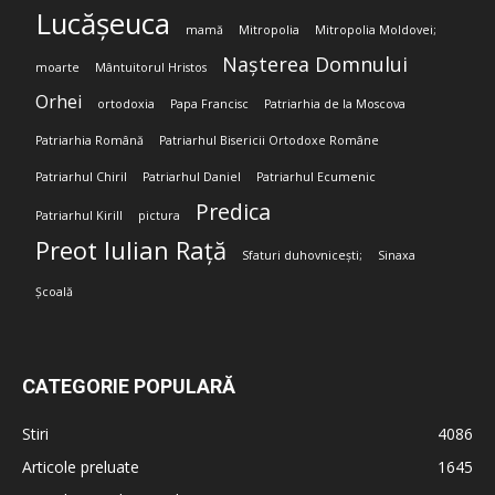
Lucășeuca
mamă
Mitropolia
Mitropolia Moldovei;
Nașterea Domnului
moarte
Mântuitorul Hristos
Orhei
ortodoxia
Papa Francisc
Patriarhia de la Moscova
Patriarhia Română
Patriarhul Bisericii Ortodoxe Române
Patriarhul Chiril
Patriarhul Daniel
Patriarhul Ecumenic
Predica
Patriarhul Kirill
pictura
Preot Iulian Rață
Sfaturi duhovnicești;
Sinaxa
Școală
CATEGORIE POPULARĂ
Stiri
4086
Articole preluate
1645