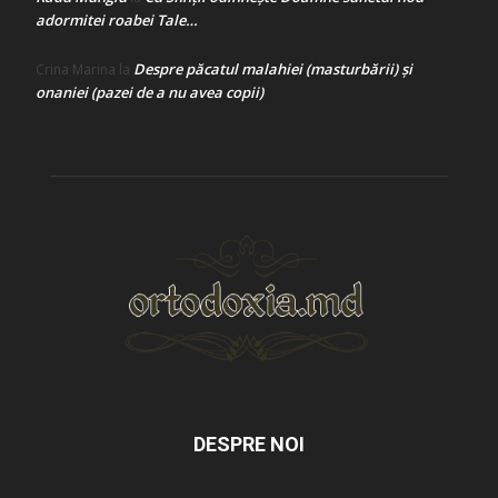
adormitei roabei Tale…
Despre păcatul malahiei (masturbării) şi
Crina Marina
la
onaniei (pazei de a nu avea copii)
DESPRE NOI