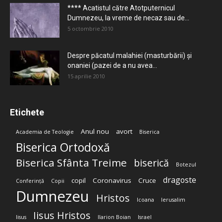
**** Acatistul către Atotputernicul
Dumnezeu, la vreme de necaz sau de...
5 octombrie 2010
Despre păcatul malahiei (masturbării) şi
onaniei (pazei de a nu avea...
15 aprilie 2010
Etichete
Anul nou
avort
Academia de Teologie
Biserica
Biserica Ortodoxă
Biserica Sfânta Treime
biserică
Botezul
dragoste
copil
Coronavirus
Cruce
Conferință
Copii
Dumnezeu
Hristos
Icoana
Ierusalim
Iisus Hristos
Iisus
Ilarion Boian
Israel