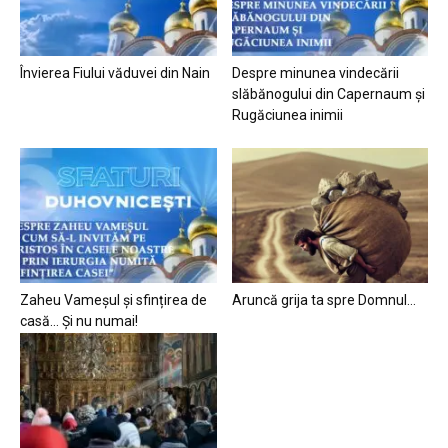
Învierea Fiului văduvei din Nain
Despre minunea vindecării
slăbănogului din Capernaum și
Rugăciunea inimii
Zaheu Vameșul și sfințirea de
Aruncă grija ta spre Domnul…
casă… Și nu numai!