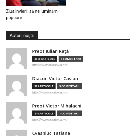
Ziua Învierii, să ne luminăm
popoare…
Autorii noștri
Preot Iulian Raţă
3878 ARTICOLE
6 COMENTARII
http://www.ortodoxia.md
Diacon Victor Casian
581 ARTICOLE
5 COMENTARII
http://www.ortodoxia.md
Preot Victor Mihalachi
210 ARTICOLE
1 COMENTARII
http://www.ortodoxia.md
Cvasniuc Tatiana