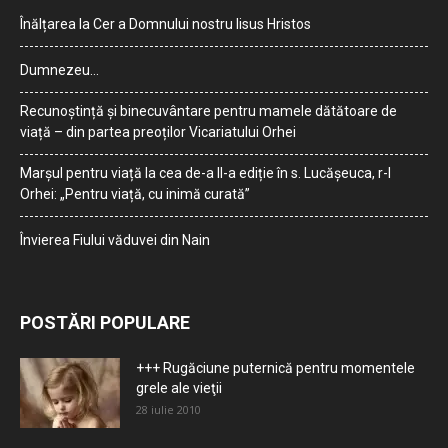
Înălțarea la Cer a Domnului nostru Iisus Hristos
Dumnezeu…
Recunoștință și binecuvântare pentru mamele dătătoare de
viață – din partea preoților Vicariatului Orhei
Marșul pentru viață la cea de-a II-a ediție în s. Lucășeuca, r-l
Orhei: „Pentru viață, cu inimă curată”
Învierea Fiului văduvei din Nain
POSTĂRI POPULARE
+++ Rugăciune puternică pentru momentele
grele ale vieţii
28 iulie 2010