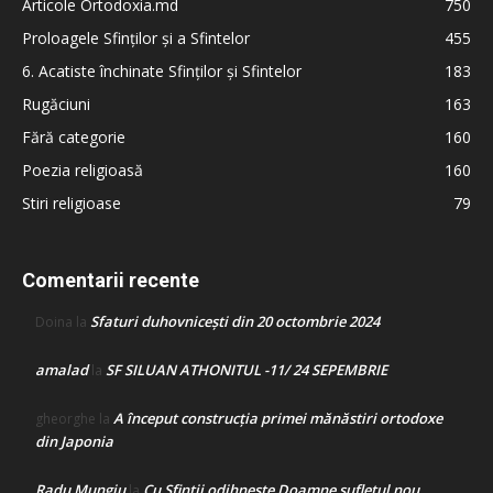
Articole Ortodoxia.md
750
Proloagele Sfinților și a Sfintelor
455
6. Acatiste închinate Sfinților și Sfintelor
183
Rugăciuni
163
Fără categorie
160
Poezia religioasă
160
Stiri religioase
79
Comentarii recente
Sfaturi duhovnicești din 20 octombrie 2024
Doina
la
amalad
SF SILUAN ATHONITUL -11/ 24 SEPEMBRIE
la
A început construcţia primei mănăstiri ortodoxe
gheorghe
la
din Japonia
Radu Mungiu
Cu Sfinții odihnește Doamne sufletul nou
la