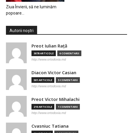
Ziua Învierii, să ne luminăm
popoare…
Autorii noștri
Preot Iulian Raţă
3878 ARTICOLE
6 COMENTARII
http://www.ortodoxia.md
Diacon Victor Casian
581 ARTICOLE
5 COMENTARII
http://www.ortodoxia.md
Preot Victor Mihalachi
210 ARTICOLE
1 COMENTARII
http://www.ortodoxia.md
Cvasniuc Tatiana