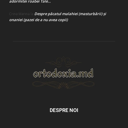
adormitei roabei Tale…
Despre păcatul malahiei (masturbării) şi
Crina Marina
la
onaniei (pazei de a nu avea copii)
DESPRE NOI