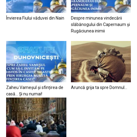
Învierea Fiului văduvei din Nain
Despre minunea vindecării
slăbănogului din Capernaum și
Rugăciunea inimii
Zaheu Vameșul și sfințirea de
Aruncă grija ta spre Domnul…
casă… Și nu numai!