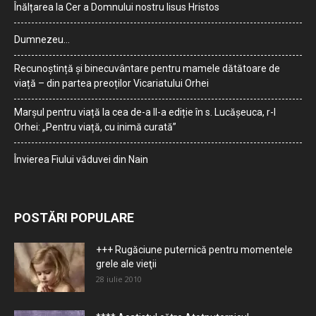
Înălțarea la Cer a Domnului nostru Iisus Hristos
Dumnezeu…
Recunoștință și binecuvântare pentru mamele dătătoare de
viață – din partea preoților Vicariatului Orhei
Marșul pentru viață la cea de-a II-a ediție în s. Lucășeuca, r-l
Orhei: „Pentru viață, cu inimă curată”
Învierea Fiului văduvei din Nain
POSTĂRI POPULARE
+++ Rugăciune puternică pentru momentele
grele ale vieţii
28 iulie 2010