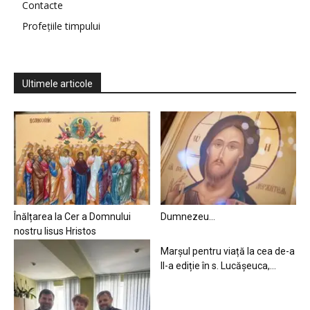
Contacte
Profețiile timpului
Ultimele articole
Înălțarea la Cer a Domnului
Dumnezeu…
nostru Iisus Hristos
Marșul pentru viață la cea de-a
II-a ediție în s. Lucășeuca,...