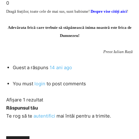
0
Dragă fraților, toate cele de mai sus, sunt babisme!
Despre vise citiți aici
!
Adevărata frică care trebuie să stăpânească inima noastră este frica de
Dumnezeu!
Preot Iulian Rață
Guest
a răspuns
14 ani ago
You must
login
to post comments
Afișare 1 rezultat
Răspunsul tău
Te rog să te
autentifici
mai întâi pentru a trimite.