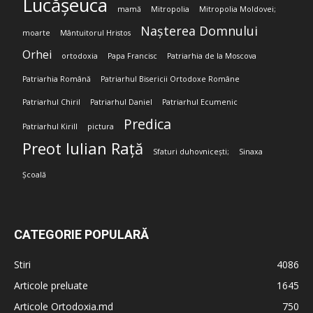
Lucășeuca
mamă
Mitropolia
Mitropolia Moldovei;
Nașterea Domnului
moarte
Mântuitorul Hristos
Orhei
ortodoxia
Papa Francisc
Patriarhia de la Moscova
Patriarhia Română
Patriarhul Bisericii Ortodoxe Române
Patriarhul Chiril
Patriarhul Daniel
Patriarhul Ecumenic
Predica
Patriarhul Kirill
pictura
Preot Iulian Rață
Sfaturi duhovnicești;
Sinaxa
Școală
CATEGORIE POPULARĂ
Stiri
4086
Articole preluate
1645
Articole Ortodoxia.md
750