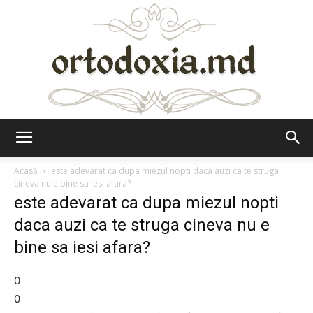
Ortodoxia.md
Acasă
este adevarat ca dupa miezul nopti daca auzi ca te struga
cineva nu e bine sa iesi afara?
este adevarat ca dupa miezul nopti
daca auzi ca te struga cineva nu e
bine sa iesi afara?
0
0