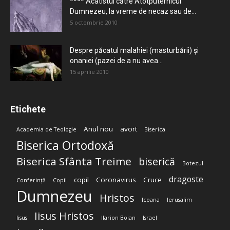
**** Acatistul către Atotputernicul
Dumnezeu, la vreme de necaz sau de...
5 octombrie 2010
Despre păcatul malahiei (masturbării) şi
onaniei (pazei de a nu avea...
15 aprilie 2010
Etichete
Anul nou
avort
Academia de Teologie
Biserica
Biserica Ortodoxă
Biserica Sfânta Treime
biserică
Botezul
dragoste
copil
Coronavirus
Cruce
Conferință
Copii
Dumnezeu
Hristos
Icoana
Ierusalim
Iisus Hristos
Iisus
Ilarion Boian
Israel