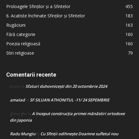
Proloagele Sfinților și a Sfintelor
455
6. Acatiste închinate Sfinților și Sfintelor
183
Rugăciuni
163
Fără categorie
160
Poezia religioasă
160
Stiri religioase
79
Comentarii recente
Sfaturi duhovnicești din 20 octombrie 2024
Doina
la
amalad
SF SILUAN ATHONITUL -11/ 24 SEPEMBRIE
la
A început construcţia primei mănăstiri ortodoxe
gheorghe
la
din Japonia
Radu Mungiu
Cu Sfinții odihnește Doamne sufletul nou
la