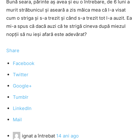
Bună seara, părinte aş avea şi eu o întrebare, de 6 luni a
murit străbunicul şi aseară a zis măica mea că l-a visat
cum o striga şi s-a trezit şi când s-a trezit tot l-a auzit. Ea
mi-a spus că dacă auzi că te strigă cineva după miezul
nopţii să nu ieşi afară este adevărat?
Share
Facebook
Twitter
Google+
Tumblr
LinkedIn
Mail
ignat
a întrebat
14 ani ago