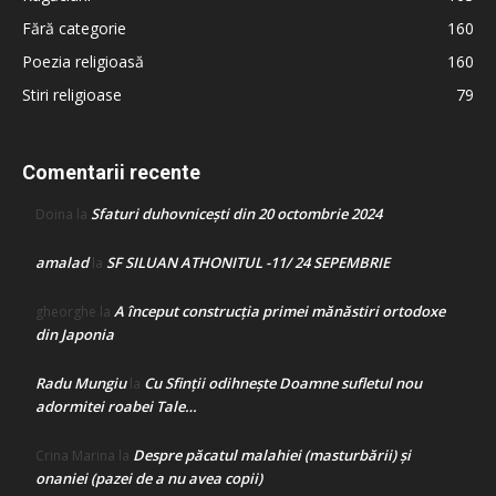
Fără categorie
160
Poezia religioasă
160
Stiri religioase
79
Comentarii recente
Sfaturi duhovnicești din 20 octombrie 2024
Doina
la
amalad
SF SILUAN ATHONITUL -11/ 24 SEPEMBRIE
la
A început construcţia primei mănăstiri ortodoxe
gheorghe
la
din Japonia
Radu Mungiu
Cu Sfinții odihnește Doamne sufletul nou
la
adormitei roabei Tale…
Despre păcatul malahiei (masturbării) şi
Crina Marina
la
onaniei (pazei de a nu avea copii)