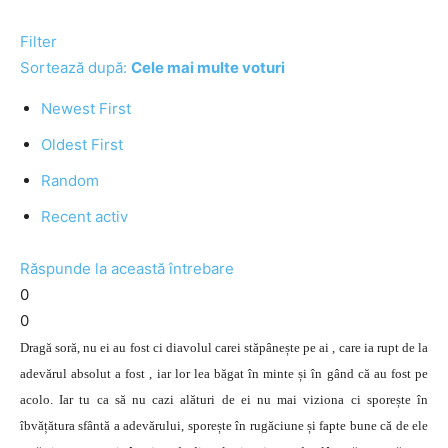
Filter
Sortează după:
Cele mai multe voturi
Newest First
Oldest First
Random
Recent activ
Răspunde la această întrebare
0
0
Dragă soră, nu ei au fost ci diavolul carei stăpânește pe ai , care ia rupt de la
adevărul absolut a fost , iar lor lea băgat în minte și în gând că au fost pe
acolo. Iar tu ca să nu cazi alături de ei nu mai viziona ci sporește în
îbvățătura sfântă a adevărului, sporește în rugăciune și fapte bune că de ele