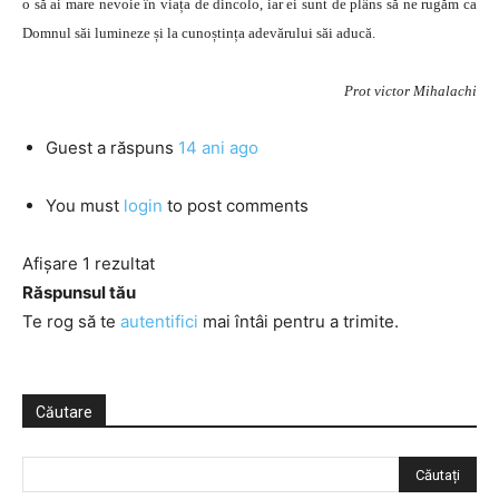
o să ai mare nevoie în viața de dincolo, iar ei sunt de plâns să ne rugăm ca
Domnul săi lumineze și la cunoștința adevărului săi aducă.
Prot victor Mihalachi
Guest
a răspuns
14 ani ago
You must
login
to post comments
Afișare 1 rezultat
Răspunsul tău
Te rog să te
autentifici
mai întâi pentru a trimite.
Căutare