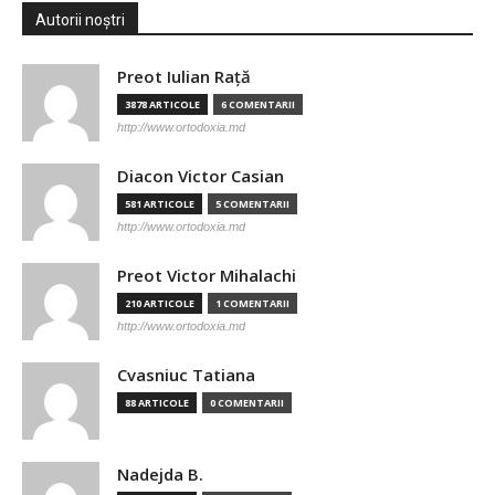
Autorii noștri
Preot Iulian Raţă
3878 ARTICOLE
6 COMENTARII
http://www.ortodoxia.md
Diacon Victor Casian
581 ARTICOLE
5 COMENTARII
http://www.ortodoxia.md
Preot Victor Mihalachi
210 ARTICOLE
1 COMENTARII
http://www.ortodoxia.md
Cvasniuc Tatiana
88 ARTICOLE
0 COMENTARII
Nadejda B.