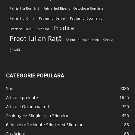
Patriarhia Română
Patriarhul Bisericii Ortodoxe Române
Patriarhul Chiril
Patriarhul Daniel
Patriarhul Ecumenic
Predica
Patriarhul Kirill
pictura
Preot Iulian Rață
Sfaturi duhovnicești;
Sinaxa
Școală
CATEGORIE POPULARĂ
Stiri
4086
Articole preluate
1645
Articole Ortodoxia.md
750
Proloagele Sfinților și a Sfintelor
455
6. Acatiste închinate Sfinților și Sfintelor
183
Rugăciuni
163