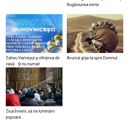
Rugăciunea inimii
Zaheu Vameșul și sfințirea de
Aruncă grija ta spre Domnul…
casă… Și nu numai!
Ziua Învierii, să ne luminăm
popoare…