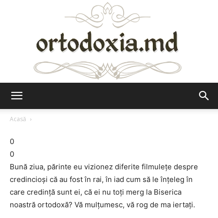
Ortodoxia.md
Acasă
0
0
Bună ziua, părinte eu vizionez diferite filmuleţe despre
credincioşi că au fost în rai, în iad cum să le înţeleg în
care credinţă sunt ei, că ei nu toţi merg la Biserica
noastră ortodoxă? Vă mulţumesc, vă rog de ma iertaţi.