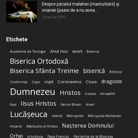
Despre păcatul malahiei (masturbării) şi
onaniei (pazei de a nu avea...
15 aprilie 2010
Etichete
Anul nou
avort
Academia de Teologie
Biserica
Biserica Ortodoxă
Biserica Sfânta Treime
biserică
Botezul
dragoste
copil
Coronavirus
Cruce
Conferință
Copii
Dumnezeu
Hristos
Icoana
Ierusalim
Iisus Hristos
Iisus
Ilarion Boian
Israel
Lucășeuca
mamă
Mitropolia
Mitropolia Moldovei;
Nașterea Domnului
moarte
Mântuitorul Hristos
Orhei
ortodoxia
Papa Francisc
Patriarhia de la Moscova