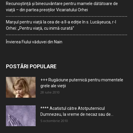
Recunoștință și binecuvântare pentru mamele dătătoare de
viață – din partea preoților Vicariatului Orhei
Marșul pentru viață la cea de-a II-a ediție în s. Lucășeuca, r-l
Orhei: „Pentru viață, cu inimă curată”
Învierea Fiului văduvei din Nain
POSTĂRI POPULARE
+++ Rugăciune puternică pentru momentele
grele ale vieţii
28 iulie 2010
**** Acatistul către Atotputernicul
Dumnezeu, la vreme de necaz sau de...
5 octombrie 2010