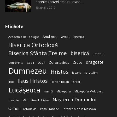
onaniei (pazei de a nu avea...
15 aprilie 2010
Etichete
Anul nou
avort
Academia de Teologie
Biserica
Biserica Ortodoxă
Biserica Sfânta Treime
biserică
Botezul
dragoste
copil
Coronavirus
Cruce
Conferință
Copii
Dumnezeu
Hristos
Icoana
Ierusalim
Iisus Hristos
Iisus
Ilarion Boian
Israel
Lucășeuca
mamă
Mitropolia
Mitropolia Moldovei;
Nașterea Domnului
moarte
Mântuitorul Hristos
Orhei
ortodoxia
Papa Francisc
Patriarhia de la Moscova