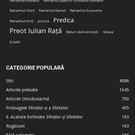
Patriarhia Română
Patriarhul Bisericii Ortodoxe Române
Patriarhul Chiril
Patriarhul Daniel
Patriarhul Ecumenic
Predica
Patriarhul Kirill
pictura
Preot Iulian Rață
Sfaturi duhovnicești;
Sinaxa
Școală
CATEGORIE POPULARĂ
Stiri
4086
Articole preluate
1645
Articole Ortodoxia.md
750
Proloagele Sfinților și a Sfintelor
455
6. Acatiste închinate Sfinților și Sfintelor
183
Rugăciuni
163
Fără categorie
160