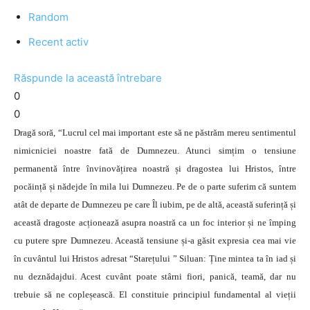
Random
Recent activ
Răspunde la această întrebare
0
0
Dragă soră, “Lucrul cel mai important este să ne păstrăm mereu sentimentul
nimicniciei noastre fată de Dumnezeu. Atunci simțim o tensiune
permanentă între învinovățirea noastră și dragostea lui Hristos, între
pocăință și nădejde în mila lui Dumnezeu. Pe de o parte suferim că suntem
atât de departe de Dumnezeu pe care Îl iubim, pe de altă, această suferință și
această dragoste acționează asupra noastră ca un foc interior și ne împing
cu putere spre Dumnezeu. Această tensiune și-a găsit expresia cea mai vie
în cuvântul lui Hristos adresat “Starețului ” Siluan: Ține mintea ta în iad și
nu deznădajdui. Acest cuvânt poate stârni fiori, panică, teamă, dar nu
trebuie să ne copleșească. El constituie principiul fundamental al vieții