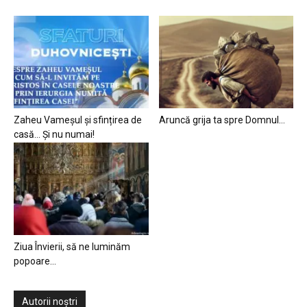
Zaheu Vameșul și sfințirea de
Aruncă grija ta spre Domnul…
casă… Și nu numai!
Ziua Învierii, să ne luminăm
popoare…
Autorii noștri