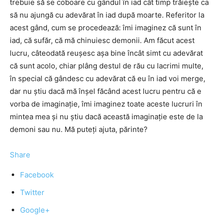
trebuie să se coboare cu gândul în iad cât timp trăieşte ca
să nu ajungă cu adevărat în iad după moarte. Referitor la
acest gând, cum se procedează: îmi imaginez că sunt în
iad, că sufăr, că mă chinuiesc demonii. Am făcut acest
lucru, câteodată reuşesc aşa bine încât simt cu adevărat
că sunt acolo, chiar plâng destul de rău cu lacrimi multe,
în special că gândesc cu adevărat că eu în iad voi merge,
dar nu ştiu dacă mă înşel făcând acest lucru pentru că e
vorba de imaginaţie, îmi imaginez toate aceste lucruri în
mintea mea şi nu ştiu dacă această imaginaţie este de la
demoni sau nu. Mă puteţi ajuta, părinte?
Share
Facebook
Twitter
Google+