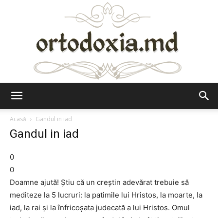
Ortodoxia.md
Acasă
Gandul in iad
Gandul in iad
0
0
Doamne ajută! Ştiu că un creştin adevărat trebuie să
mediteze la 5 lucruri: la patimile lui Hristos, la moarte, la
iad, la rai şi la înfricoşata judecată a lui Hristos. Omul