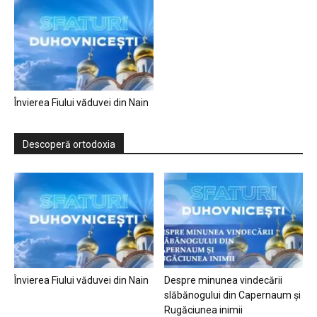
Învierea Fiului văduvei din Nain
Descoperă ortodoxia
Învierea Fiului văduvei din Nain
Despre minunea vindecării
slăbănogului din Capernaum și
Rugăciunea inimii