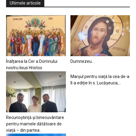
Ultimele articole
Înălțarea la Cer a Domnului
Dumnezeu…
nostru Iisus Hristos
Marșul pentru viață la cea de-a
II-a ediție în s. Lucășeuca,...
Recunoștință și binecuvântare
pentru mamele dătătoare de
viață – din partea...