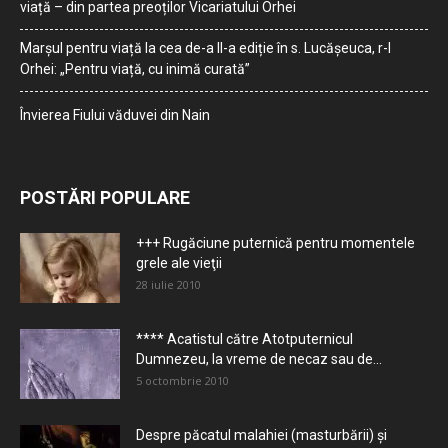
viață – din partea preoților Vicariatului Orhei
Marșul pentru viață la cea de-a II-a ediție în s. Lucășeuca, r-l
Orhei: „Pentru viață, cu inimă curată”
Învierea Fiului văduvei din Nain
POSTĂRI POPULARE
+++ Rugăciune puternică pentru momentele
grele ale vieţii
28 iulie 2010
**** Acatistul către Atotputernicul
Dumnezeu, la vreme de necaz sau de...
5 octombrie 2010
Despre păcatul malahiei (masturbării) şi