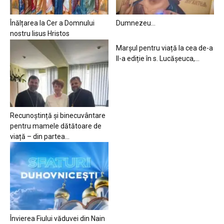
Înălțarea la Cer a Domnului
Dumnezeu…
nostru Iisus Hristos
Marșul pentru viață la cea de-a
II-a ediție în s. Lucășeuca,...
Recunoștință și binecuvântare
pentru mamele dătătoare de
viață – din partea...
Învierea Fiului văduvei din Nain