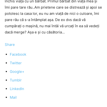
închis viaţa cu un bărbat. Primul bărbat din viaţa mea şi
îmi pare tare rău..Am prietene care se distrează şi apoi se
potolesc la casa lor, eu nu am viaţă de nici o culoare, îmi
pare rău că s-a întâmplat aşa. De ex dvs dacă vă
cumpăraţi o maşină, nu mai întâi vă urcaţi în ea să vedeţi
dacă merge? Aşa e şi cu căsătoria…
Share
Facebook
Twitter
Google+
Tumblr
LinkedIn
Mail