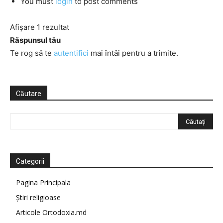
You must
login
to post comments
Afișare 1 rezultat
Răspunsul tău
Te rog să te
autentifici
mai întâi pentru a trimite.
Căutare
Categorii
Pagina Principala
Știri religioase
Articole Ortodoxia.md