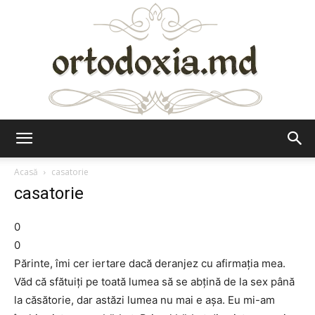
Ortodoxia.md
Acasă
casatorie
casatorie
0
0
Părinte, îmi cer iertare dacă deranjez cu afirmaţia mea.
Văd că sfătuiţi pe toată lumea să se abţină de la sex până
la căsătorie, dar astăzi lumea nu mai e aşa. Eu mi-am