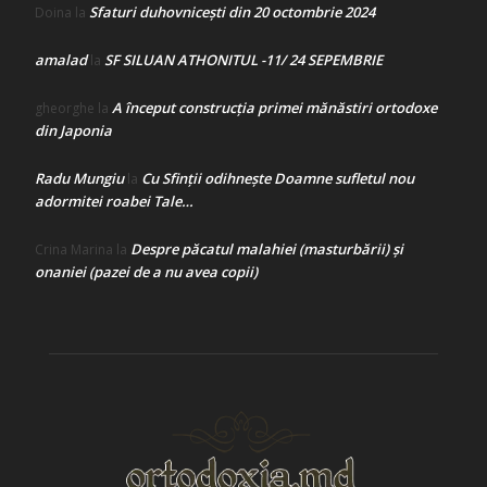
Sfaturi duhovnicești din 20 octombrie 2024
Doina
la
amalad
SF SILUAN ATHONITUL -11/ 24 SEPEMBRIE
la
A început construcţia primei mănăstiri ortodoxe
gheorghe
la
din Japonia
Radu Mungiu
Cu Sfinții odihnește Doamne sufletul nou
la
adormitei roabei Tale…
Despre păcatul malahiei (masturbării) şi
Crina Marina
la
onaniei (pazei de a nu avea copii)