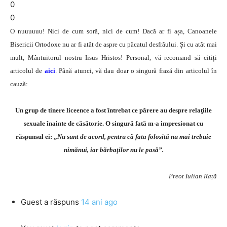
0
0
O nuuuuuu! Nici de cum soră, nici de cum! Dacă ar fi așa, Canoanele
Bisericii Ortodoxe nu ar fi atât de aspre cu păcatul desfrâului. Și cu atât mai
mult, Mântuitorul nostru Iisus Hristos! Personal, vă recomand să citiți
articolul de
aici
. Până atunci, vă dau doar o singură frază din articolul în
cauză:
Un grup de tinere liceence a fost întrebat ce părere au despre relaţiile
sexuale înainte de căsătorie. O singură fată m-a impresionat cu
răspunsul ei: „
Nu sunt de acord, pentru că fata folosită nu mai trebuie
nimănui, iar bărbaţilor nu le pasă”.
Preot Iulian Rață
Guest
a răspuns
14 ani ago