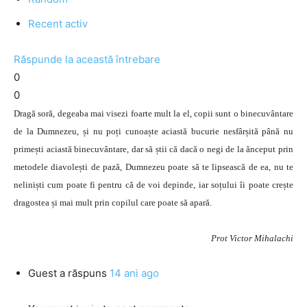
Recent activ
Răspunde la această întrebare
0
0
Dragă soră, degeaba mai visezi foarte mult la el, copii sunt o binecuvântare
de la Dumnezeu, și nu poți cunoaște aciastă bucurie nesfârșită până nu
primești aciastă binecuvântare, dar să știi că dacă o negi de la ănceput prin
metodele diavolești de pază, Dumnezeu poate să te lipsească de ea, nu te
neliniști cum poate fi pentru că de voi depinde, iar soțului îi poate crește
dragostea și mai mult prin copilul care poate să apară.
Prot Victor Mihalachi
Guest
a răspuns
14 ani ago