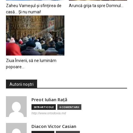
Zaheu Vameșul și sfințirea de
Aruncă grija ta spre Domnul…
casă… Și nu numai!
Ziua Învierii, să ne luminăm
popoare…
Autorii noștri
Preot Iulian Raţă
3878 ARTICOLE
6 COMENTARII
http://www.ortodoxia.md
Diacon Victor Casian