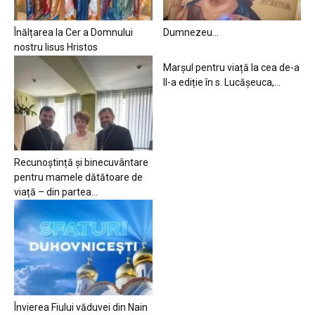
Înălțarea la Cer a Domnului
Dumnezeu…
nostru Iisus Hristos
Marșul pentru viață la cea de-a
II-a ediție în s. Lucășeuca,...
Recunoștință și binecuvântare
pentru mamele dătătoare de
viață – din partea...
Învierea Fiului văduvei din Nain