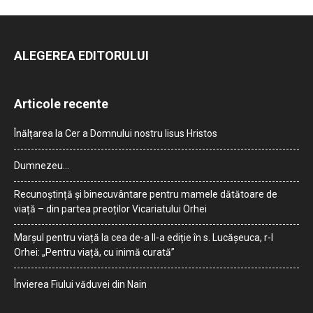
ALEGEREA EDITORULUI
Articole recente
Înălțarea la Cer a Domnului nostru Iisus Hristos
Dumnezeu…
Recunoștință și binecuvântare pentru mamele dătătoare de
viață – din partea preoților Vicariatului Orhei
Marșul pentru viață la cea de-a II-a ediție în s. Lucășeuca, r-l
Orhei: „Pentru viață, cu inimă curată”
Învierea Fiului văduvei din Nain