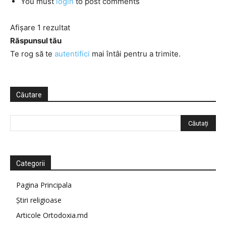
You must
login
to post comments
Afișare 1 rezultat
Răspunsul tău
Te rog să te
autentifici
mai întâi pentru a trimite.
Căutare
Categorii
Pagina Principala
Știri religioase
Articole Ortodoxia.md