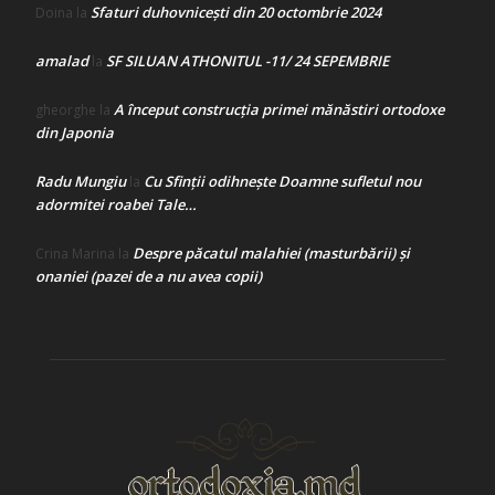
Sfaturi duhovnicești din 20 octombrie 2024
Doina
la
amalad
SF SILUAN ATHONITUL -11/ 24 SEPEMBRIE
la
A început construcţia primei mănăstiri ortodoxe
gheorghe
la
din Japonia
Radu Mungiu
Cu Sfinții odihnește Doamne sufletul nou
la
adormitei roabei Tale…
Despre păcatul malahiei (masturbării) şi
Crina Marina
la
onaniei (pazei de a nu avea copii)