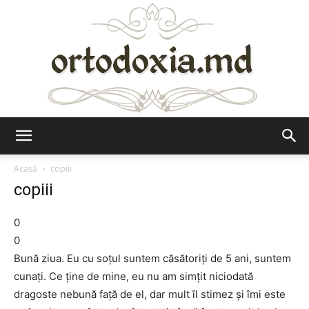
Ortodoxia.md
Acasă
copiii
copiii
0
0
Bună ziua. Eu cu soțul suntem căsătoriți de 5 ani, suntem
cunați. Ce ține de mine, eu nu am simțit niciodată
dragoste nebună față de el, dar mult îl stimez și îmi este