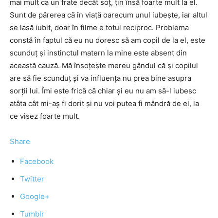
mai mult ca un frate decât soț, țin însă foarte mult la el.
Sunt de părerea că în viață oarecum unul iubește, iar altul
se lasă iubit, doar în filme e totul reciproc. Problema
constă în faptul că eu nu doresc să am copil de la el, este
scunduț și instinctul matern la mine este absent din
această cauză. Mă însoțește mereu gândul că și copilul
are să fie scunduț și va influența nu prea bine asupra
sorții lui. Îmi este frică că chiar și eu nu am să-l iubesc
atâta cât mi-aș fi dorit și nu voi putea fi mândră de el, la
ce visez foarte mult.
Share
Facebook
Twitter
Google+
Tumblr