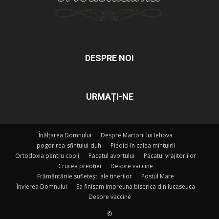
DESPRE NOI
URMAȚI-NE
Înălțarea Domnului
Despre Martorii lui Iehova
pogorirea-sfintului-duh
Piedici în calea mîntuirii
Ortodoxia pentru copii
Păcatul avortului
Păcatul vrăjitoriilor
Crucea preoției
Despre vaccine
Frământările sufletești ale tinerilor
Postul Mare
Învierea Domnului
Sa finisam impreuna biserica din lucaseuca
Despre vaccine
©