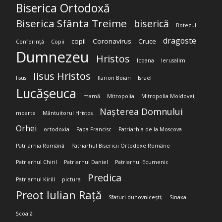
Biserica Ortodoxă
Biserica Sfânta Treime
biserică
Botezul
dragoste
copil
Coronavirus
Cruce
Conferință
Copii
Dumnezeu
Hristos
Icoana
Ierusalim
Iisus Hristos
Iisus
Ilarion Boian
Israel
Lucășeuca
mamă
Mitropolia
Mitropolia Moldovei;
Nașterea Domnului
moarte
Mântuitorul Hristos
Orhei
ortodoxia
Papa Francisc
Patriarhia de la Moscova
Patriarhia Română
Patriarhul Bisericii Ortodoxe Române
Patriarhul Chiril
Patriarhul Daniel
Patriarhul Ecumenic
Predica
Patriarhul Kirill
pictura
Preot Iulian Rață
Sfaturi duhovnicești;
Sinaxa
Școală