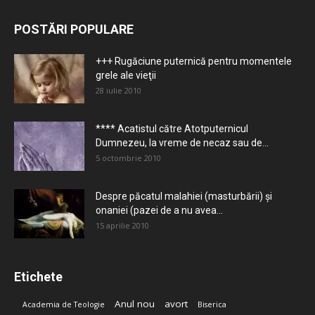
POSTĂRI POPULARE
+++ Rugăciune puternică pentru momentele
grele ale vieţii
28 iulie 2010
**** Acatistul către Atotputernicul
Dumnezeu, la vreme de necaz sau de...
5 octombrie 2010
Despre păcatul malahiei (masturbării) şi
onaniei (pazei de a nu avea...
15 aprilie 2010
Etichete
Anul nou
avort
Academia de Teologie
Biserica