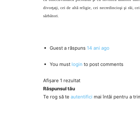
divorţaţi, cei de altă religie, cei necredincioşi şi răi, c
sărbători.
Guest
a răspuns
14 ani ago
You must
login
to post comments
Afișare 1 rezultat
Răspunsul tău
Te rog să te
autentifici
mai întâi pentru a tri