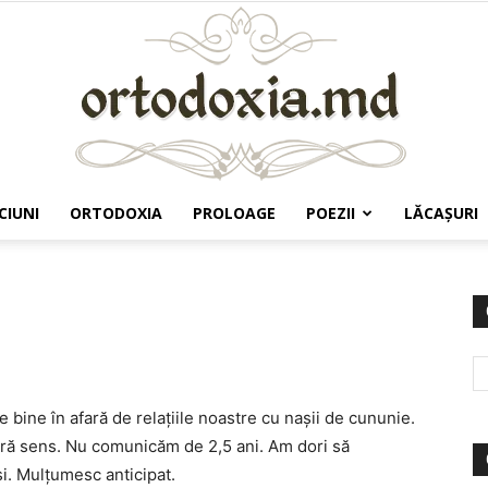
CIUNI
ORTODOXIA
PROLOAGE
POEZII
LĂCAŞURI
Ortodoxia.md
e bine în afară de relaţiile noastre cu naşii de cununie.
fără sens. Nu comunicăm de 2,5 ani. Am dori să
i. Mulţumesc anticipat.