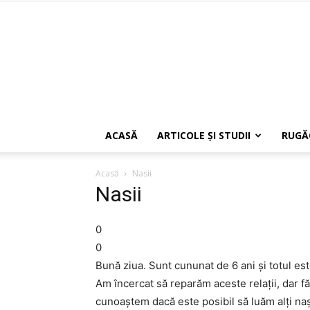
ACASĂ
ARTICOLE ŞI STUDII
RUGĂ
Acasă
Nasii
Nasii
0
0
Bună ziua. Sunt cununat de 6 ani şi totul est
Am încercat să reparăm aceste relaţii, dar 
cunoaştem dacă este posibil să luăm alţi naş