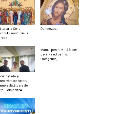
ălțarea la Cer a
Dumnezeu…
mnului nostru Iisus
istos
Marșul pentru viață la cea
de-a II-a ediție în s.
Lucășeuca,...
cunoștință și
necuvântare pentru
mele dătătoare de
ață – din partea...