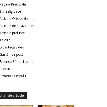
Pagina Principala
Știri religioase
Articole Ortodoxia.md
Articole de la vizitatori
Articole preluate
Tâlcuiri
Bibliotecă video
Gustări de post
Biserica Sfinta Treime
Contacte
Profețiile timpului
Ultimele articole