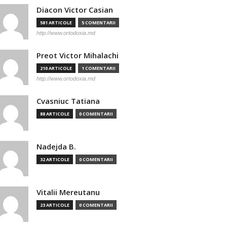
Diacon Victor Casian
581 ARTICOLE
5 COMENTARII
http://www.ortodoxia.md
Preot Victor Mihalachi
210 ARTICOLE
1 COMENTARII
http://www.ortodoxia.md
Cvasniuc Tatiana
88 ARTICOLE
0 COMENTARII
Nadejda B.
32 ARTICOLE
0 COMENTARII
Vitalii Mereutanu
23 ARTICOLE
0 COMENTARII