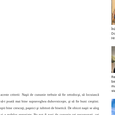
În
Do
Hr
Re
bi
ma
vi
 aceste criterii: Naşii de cununie trebuie să fie ortodocşi, să locuiască
să-i poată mai bine supraveghea duhovniceşte, şi să fie buni creştini.
pii bine crescuţi, paşnici şi iubitori de biserică. De obicei naşii se aleg
 şi a rudelor apropiate. Nu pot fi naşi de cununie cei necununaţi, cei