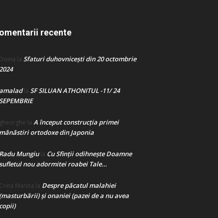
omentarii recente
Sfaturi duhovnicești din 20 octombrie
Doina
la
2024
amalad
SF SILUAN ATHONITUL -11/ 24
la
SEPEMBRIE
A început construcţia primei
gheorghe
la
mănăstiri ortodoxe din Japonia
Radu Mungiu
Cu Sfinții odihnește Doamne
la
sufletul nou adormitei roabei Tale…
Despre păcatul malahiei
Crina Marina
la
(masturbării) şi onaniei (pazei de a nu avea
copii)