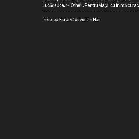
Lucășeuca, r-l Orhei: „Pentru viață, cu inimă curat
Învierea Fiului văduvei din Nain