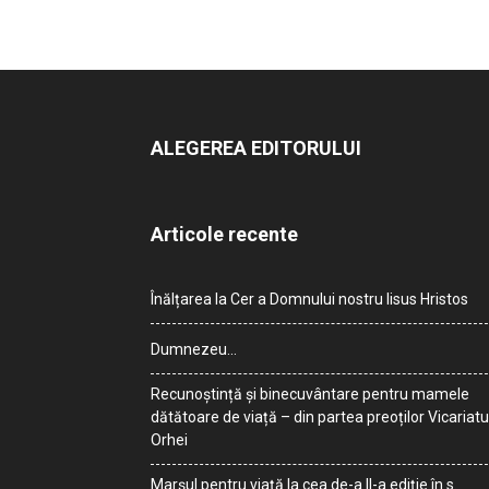
ALEGEREA EDITORULUI
Articole recente
Înălțarea la Cer a Domnului nostru Iisus Hristos
Dumnezeu…
Recunoștință și binecuvântare pentru mamele
dătătoare de viață – din partea preoților Vicariatu
Orhei
Marșul pentru viață la cea de-a II-a ediție în s.