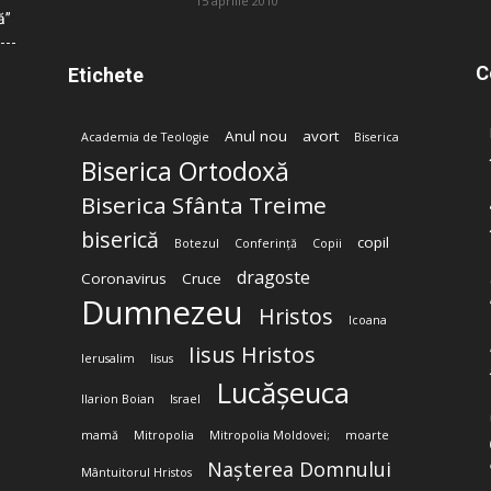
15 aprilie 2010
ă”
C
Etichete
Anul nou
avort
Academia de Teologie
Biserica
Biserica Ortodoxă
Biserica Sfânta Treime
biserică
copil
Botezul
Conferință
Copii
dragoste
Coronavirus
Cruce
Dumnezeu
Hristos
Icoana
Iisus Hristos
Ierusalim
Iisus
Lucășeuca
Ilarion Boian
Israel
mamă
Mitropolia
Mitropolia Moldovei;
moarte
Nașterea Domnului
Mântuitorul Hristos