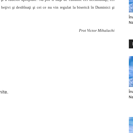
ei beţivi şi desfrînaţi şi cei ce nu vin regulat la biserică în Duminici şi
În
Na
Prot Victor Mihalachi
mite.
În
Na