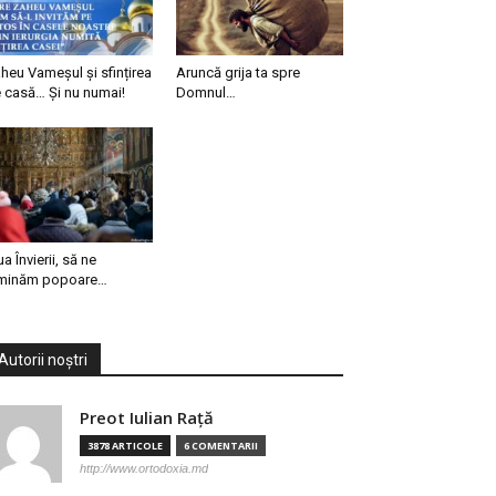
heu Vameșul și sfințirea
Aruncă grija ta spre
 casă… Și nu numai!
Domnul…
ua Învierii, să ne
minăm popoare…
Autorii noștri
Preot Iulian Raţă
3878 ARTICOLE
6 COMENTARII
http://www.ortodoxia.md