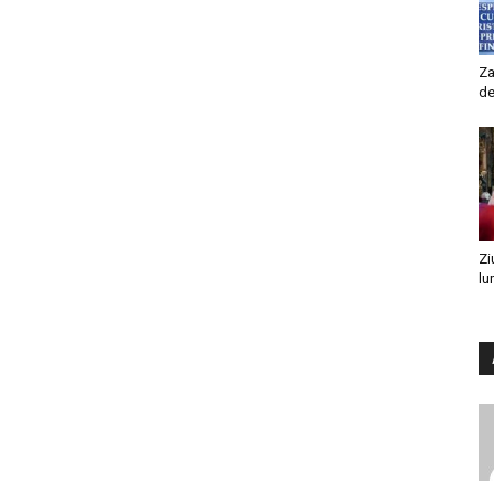
Za
de
Zi
lu