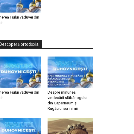
vierea Fiului văduvei din
in
Descoperă ortodoxia
vierea Fiului văduvei din
Despre minunea
in
vindecării slăbănogului
din Capernaum și
Rugăciunea inimii