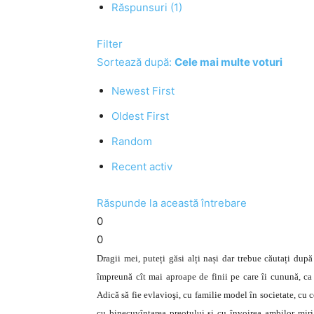
Răspunsuri (1)
Filter
Sortează după:
Cele mai multe voturi
Newest First
Oldest First
Random
Recent activ
Răspunde la această întrebare
0
0
Dragii mei, puteți găsi alți nași dar trebue căutați după
împreună cît mai aproape de finii pe care îi cunună, ca 
Adică să fie evlavioşi, cu familie model în societate, cu co
cu binecuvîntarea preotului şi cu învoirea ambilor miri