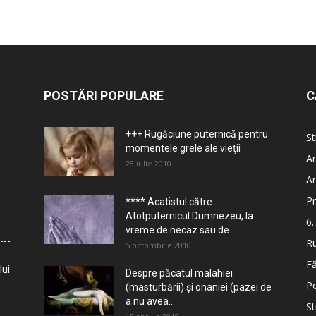
POSTĂRI POPULARE
C
+++ Rugăciune puternică pentru
St
momentele grele ale vieţii
Ar
28 iulie 2010
Ar
Pr
**** Acatistul către
Atotputernicul Dumnezeu, la
6.
vreme de necaz sau de...
Ru
5 octombrie 2010
Fă
lui
Despre păcatul malahiei
Po
(masturbării) şi onaniei (pazei de
a nu avea...
St