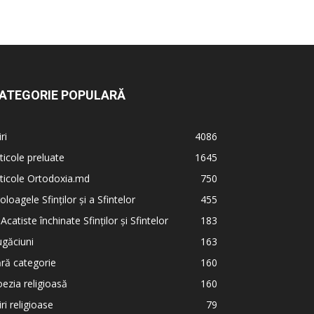
ATEGORIE POPULARĂ
iri
4086
ticole preluate
1645
ticole Ortodoxia.md
750
oloagele Sfinților și a Sfintelor
455
 Acatiste închinate Sfinților și Sfintelor
183
găciuni
163
ră categorie
160
ezia religioasă
160
iri religioase
79