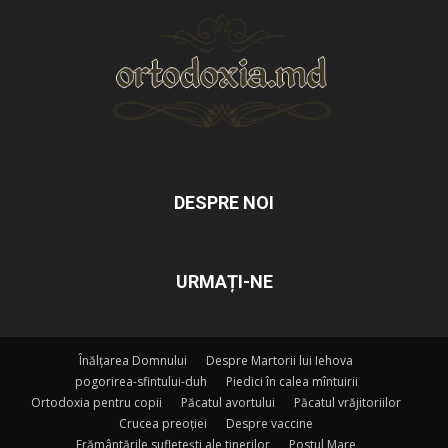
DESPRE NOI
URMAȚI-NE
Înălțarea Domnului
Despre Martorii lui Iehova
pogorirea-sfintului-duh
Piedici în calea mîntuirii
Ortodoxia pentru copii
Păcatul avortului
Păcatul vrăjitoriilor
Crucea preoției
Despre vaccine
Frământările sufletești ale tinerilor
Postul Mare