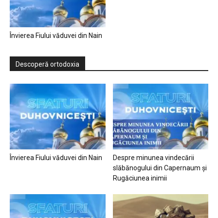
Învierea Fiului văduvei din Nain
Descoperă ortodoxia
Învierea Fiului văduvei din Nain
Despre minunea vindecării
slăbănogului din Capernaum și
Rugăciunea inimii