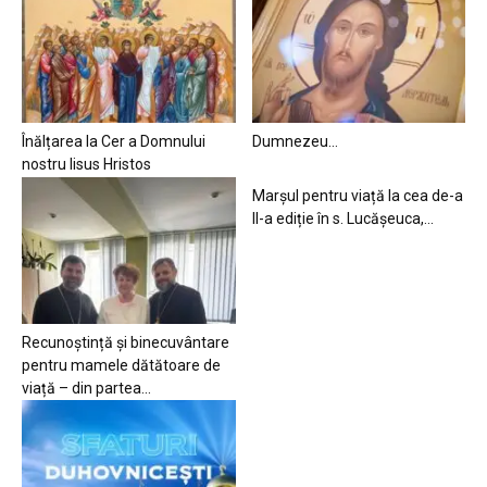
Înălțarea la Cer a Domnului
Dumnezeu…
nostru Iisus Hristos
Marșul pentru viață la cea de-a
II-a ediție în s. Lucășeuca,...
Recunoștință și binecuvântare
pentru mamele dătătoare de
viață – din partea...