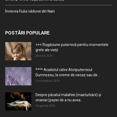
Învierea Fiului văduvei din Nain
POSTĂRI POPULARE
+++ Rugăciune puternică pentru momentele
grele ale vieţii
28 iulie 2010
**** Acatistul către Atotputernicul
Dumnezeu, la vreme de necaz sau de...
5 octombrie 2010
Despre păcatul malahiei (masturbării) şi
onaniei (pazei de a nu avea...
15 aprilie 2010