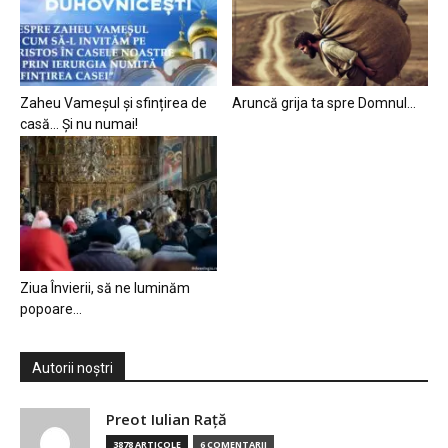
Zaheu Vameșul și sfințirea de
Aruncă grija ta spre Domnul…
casă… Și nu numai!
Ziua Învierii, să ne luminăm
popoare…
Autorii noștri
Preot Iulian Raţă
3878 ARTICOLE
6 COMENTARII