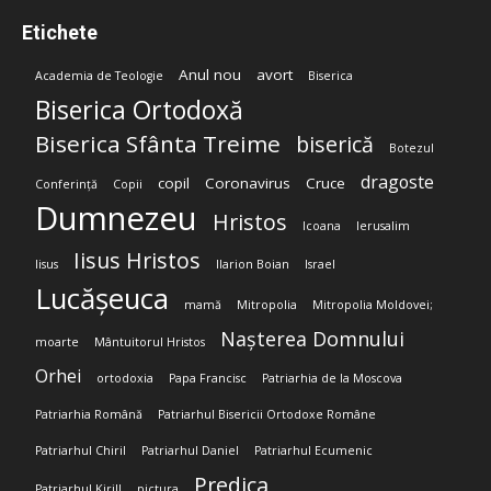
Etichete
Anul nou
avort
Academia de Teologie
Biserica
Biserica Ortodoxă
Biserica Sfânta Treime
biserică
Botezul
dragoste
copil
Coronavirus
Cruce
Conferință
Copii
Dumnezeu
Hristos
Icoana
Ierusalim
Iisus Hristos
Iisus
Ilarion Boian
Israel
Lucășeuca
mamă
Mitropolia
Mitropolia Moldovei;
Nașterea Domnului
moarte
Mântuitorul Hristos
Orhei
ortodoxia
Papa Francisc
Patriarhia de la Moscova
Patriarhia Română
Patriarhul Bisericii Ortodoxe Române
Patriarhul Chiril
Patriarhul Daniel
Patriarhul Ecumenic
Predica
Patriarhul Kirill
pictura