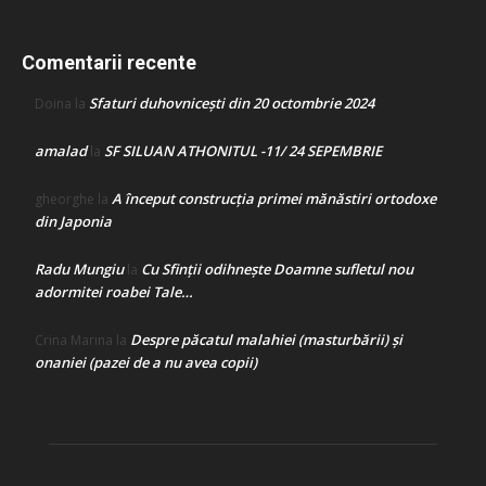
Comentarii recente
Sfaturi duhovnicești din 20 octombrie 2024
Doina
la
amalad
SF SILUAN ATHONITUL -11/ 24 SEPEMBRIE
la
A început construcţia primei mănăstiri ortodoxe
gheorghe
la
din Japonia
Radu Mungiu
Cu Sfinții odihnește Doamne sufletul nou
la
adormitei roabei Tale…
Despre păcatul malahiei (masturbării) şi
Crina Marina
la
onaniei (pazei de a nu avea copii)