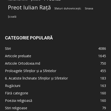
Preot Iulian Rață
Sfaturi duhovnicești;
Sinaxa
Școală
CATEGORIE POPULARĂ
Stiri
4086
Articole preluate
1645
Articole Ortodoxia.md
750
Proloagele Sfinților și a Sfintelor
455
6. Acatiste închinate Sfinților și Sfintelor
183
Rugăciuni
163
Fără categorie
160
Poezia religioasă
160
Stiri religioase
79