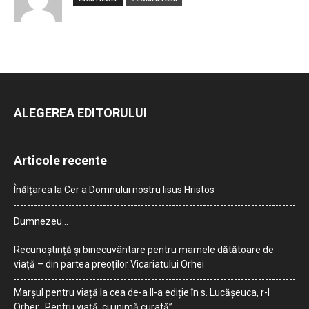
ALEGEREA EDITORULUI
Articole recente
Înălțarea la Cer a Domnului nostru Iisus Hristos
Dumnezeu…
Recunoștință și binecuvântare pentru mamele dătătoare de
viață – din partea preoților Vicariatului Orhei
Marșul pentru viață la cea de-a II-a ediție în s. Lucășeuca, r-l
Orhei: „Pentru viață, cu inimă curată”