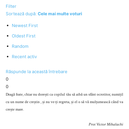
Filter
Sortează după:
Cele mai multe voturi
Newest First
Oldest First
Random
Recent activ
Răspunde la această întrebare
0
0
Dragă frate, chiar nu dorești ca copilul tău să aibă un sfânt ocrotitor, numițil
cu un nume de creștin , și nu ve-ți regreta, și el o să vă mulțumească când va
crește mare.
Prot Victor Mihalachi