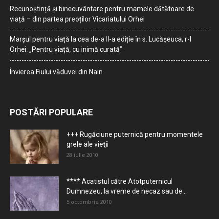
Recunoștință și binecuvântare pentru mamele dătătoare de
viață – din partea preoților Vicariatului Orhei
Marșul pentru viață la cea de-a II-a ediție în s. Lucășeuca, r-l
Orhei: „Pentru viață, cu inimă curată”
Învierea Fiului văduvei din Nain
POSTĂRI POPULARE
+++ Rugăciune puternică pentru momentele
grele ale vieţii
28 iulie 2010
**** Acatistul către Atotputernicul
Dumnezeu, la vreme de necaz sau de...
5 octombrie 2010