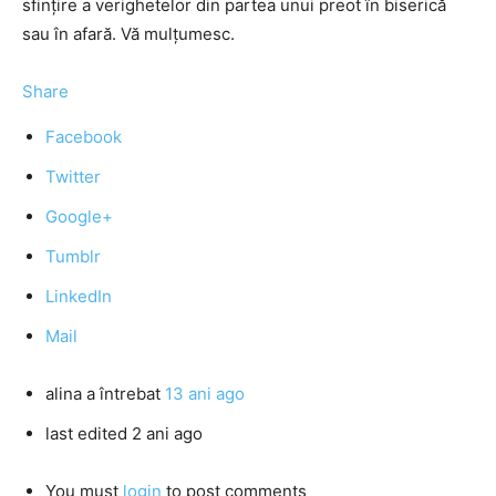
sfinţire a verighetelor din partea unui preot în biserică
sau în afară. Vă mulţumesc.
Share
Facebook
Twitter
Google+
Tumblr
LinkedIn
Mail
alina
a întrebat
13 ani ago
last edited 2 ani ago
You must
login
to post comments