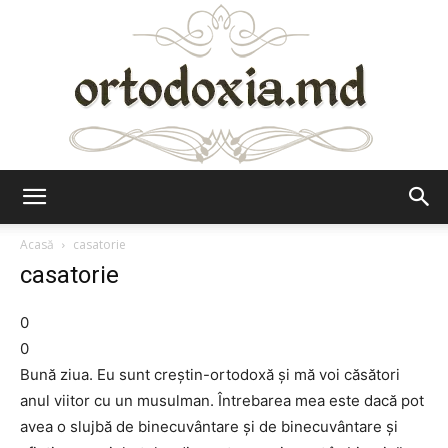
Ortodoxia.md
Acasă
casatorie
casatorie
0
0
Bună ziua. Eu sunt creştin-ortodoxă şi mă voi căsători
anul viitor cu un musulman. Întrebarea mea este dacă pot
avea o slujbă de binecuvântare şi de binecuvântare şi