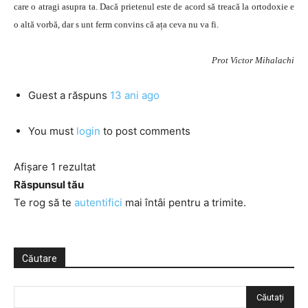
care o atragi asupra ta. Dacă prietenul este de acord să treacă la ortodoxie e
o altă vorbă, dar s unt ferm convins că ața ceva nu va fi.
Prot Victor Mihalachi
Guest
a răspuns
13 ani ago
You must
login
to post comments
Afișare 1 rezultat
Răspunsul tău
Te rog să te
autentifici
mai întâi pentru a trimite.
Căutare