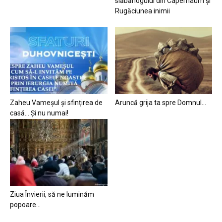
slăbănogului din Capernaum și
Rugăciunea inimii
Zaheu Vameșul și sfințirea de
Aruncă grija ta spre Domnul…
casă… Și nu numai!
Ziua Învierii, să ne luminăm
popoare…