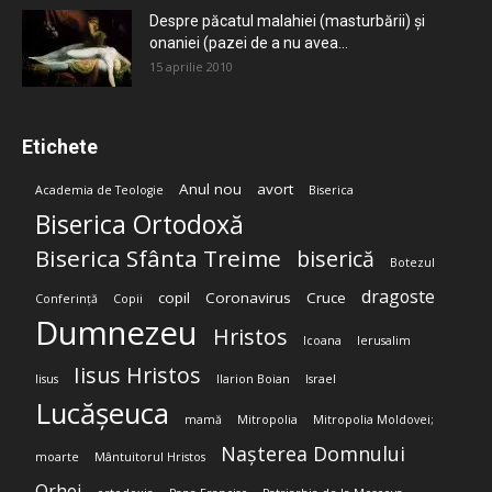
Despre păcatul malahiei (masturbării) şi
onaniei (pazei de a nu avea...
15 aprilie 2010
Etichete
Anul nou
avort
Academia de Teologie
Biserica
Biserica Ortodoxă
Biserica Sfânta Treime
biserică
Botezul
dragoste
copil
Coronavirus
Cruce
Conferință
Copii
Dumnezeu
Hristos
Icoana
Ierusalim
Iisus Hristos
Iisus
Ilarion Boian
Israel
Lucășeuca
mamă
Mitropolia
Mitropolia Moldovei;
Nașterea Domnului
moarte
Mântuitorul Hristos
Orhei