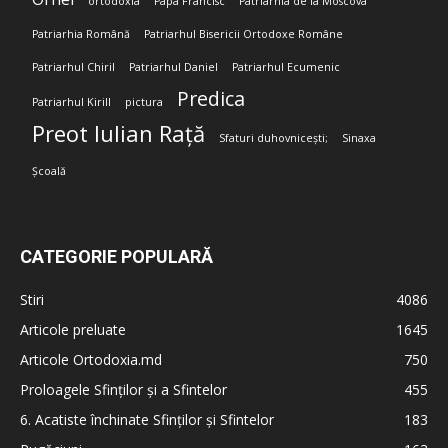
ortodoxia
Papa Francisc
Patriarhia de la Moscova
Patriarhia Română
Patriarhul Bisericii Ortodoxe Române
Patriarhul Chiril
Patriarhul Daniel
Patriarhul Ecumenic
Predica
Patriarhul Kirill
pictura
Preot Iulian Rață
Sfaturi duhovnicești;
Sinaxa
Școală
CATEGORIE POPULARĂ
Stiri
4086
Articole preluate
1645
Articole Ortodoxia.md
750
Proloagele Sfinților și a Sfintelor
455
6. Acatiste închinate Sfinților și Sfintelor
183