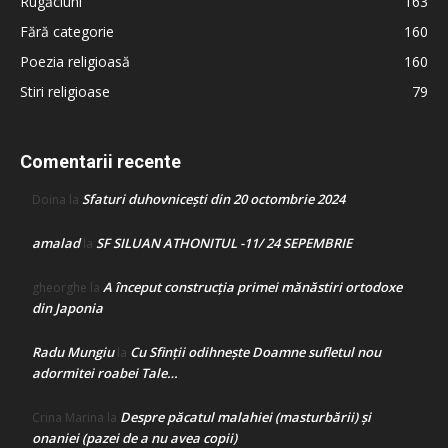
Rugăciuni
163
Fără categorie
160
Poezia religioasă
160
Stiri religioase
79
Comentarii recente
Sfaturi duhovnicești din 20 octombrie 2024
Doina
la
amalad
SF SILUAN ATHONITUL -11/ 24 SEPEMBRIE
la
A început construcţia primei mănăstiri ortodoxe
gheorghe
la
din Japonia
Radu Mungiu
Cu Sfinții odihnește Doamne sufletul nou
la
adormitei roabei Tale…
Despre păcatul malahiei (masturbării) şi
Crina Marina
la
onaniei (pazei de a nu avea copii)