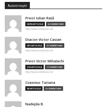
Autorii noștri
Preot Iulian Raţă
3878 ARTICOLE
6 COMENTARII
http://www.ortodoxia.md
Diacon Victor Casian
581 ARTICOLE
5 COMENTARII
http://www.ortodoxia.md
Preot Victor Mihalachi
210 ARTICOLE
1 COMENTARII
http://www.ortodoxia.md
Cvasniuc Tatiana
88 ARTICOLE
0 COMENTARII
Nadejda B.