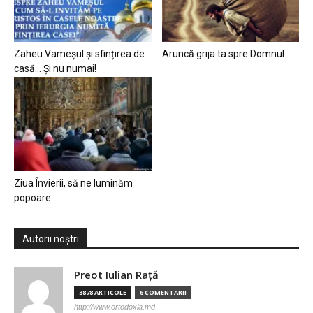
Zaheu Vameșul și sfințirea de
Aruncă grija ta spre Domnul…
casă… Și nu numai!
Ziua Învierii, să ne luminăm
popoare…
Autorii noștri
Preot Iulian Raţă
3878 ARTICOLE
6 COMENTARII
http://www.ortodoxia.md