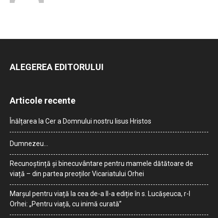
ALEGEREA EDITORULUI
Articole recente
Înălțarea la Cer a Domnului nostru Iisus Hristos
Dumnezeu…
Recunoștință și binecuvântare pentru mamele dătătoare de
viață – din partea preoților Vicariatului Orhei
Marșul pentru viață la cea de-a II-a ediție în s. Lucășeuca, r-l
Orhei: „Pentru viață, cu inimă curată”