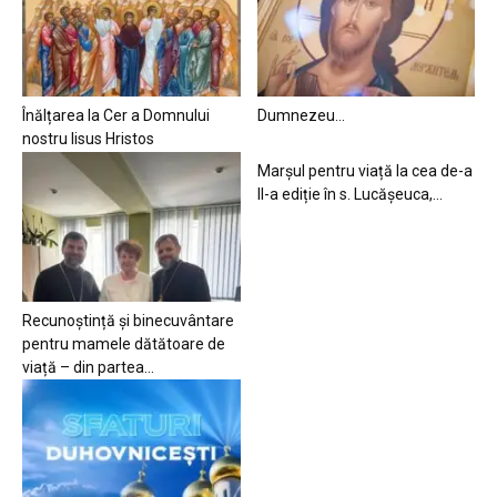
Înălțarea la Cer a Domnului
Dumnezeu…
nostru Iisus Hristos
Marșul pentru viață la cea de-a
II-a ediție în s. Lucășeuca,...
Recunoștință și binecuvântare
pentru mamele dătătoare de
viață – din partea...