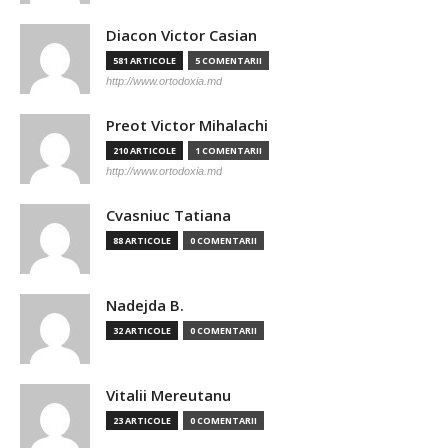
Diacon Victor Casian
581 ARTICOLE
5 COMENTARII
http://www.ortodoxia.md
Preot Victor Mihalachi
210 ARTICOLE
1 COMENTARII
http://www.ortodoxia.md
Cvasniuc Tatiana
88 ARTICOLE
0 COMENTARII
Nadejda B.
32 ARTICOLE
0 COMENTARII
Vitalii Mereutanu
23 ARTICOLE
0 COMENTARII