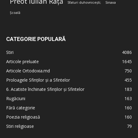
Preot Iulian Rață
Sfaturi duhovnicești;
Sinaxa
Școală
CATEGORIE POPULARĂ
Stiri
4086
Articole preluate
1645
Articole Ortodoxia.md
750
Proloagele Sfinților și a Sfintelor
455
6. Acatiste închinate Sfinților și Sfintelor
183
Rugăciuni
163
Fără categorie
160
Poezia religioasă
160
Stiri religioase
79