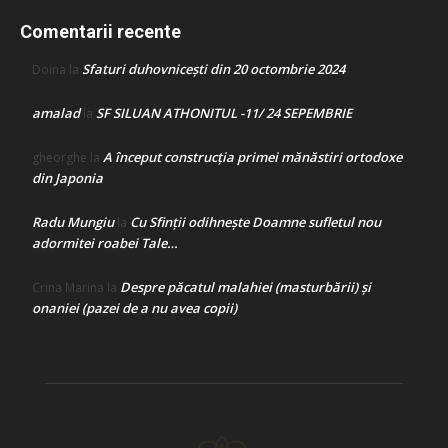
Comentarii recente
Sfaturi duhovnicești din 20 octombrie 2024
Doina
la
amalad
SF SILUAN ATHONITUL -11/ 24 SEPEMBRIE
la
A început construcţia primei mănăstiri ortodoxe
gheorghe
la
din Japonia
Radu Mungiu
Cu Sfinții odihnește Doamne sufletul nou
la
adormitei roabei Tale…
Despre păcatul malahiei (masturbării) şi
Crina Marina
la
onaniei (pazei de a nu avea copii)