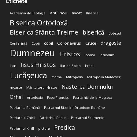
Etichete
Anul nou
avort
Academia de Teologie
Biserica
Biserica Ortodoxă
Biserica Sfânta Treime
biserică
Botezul
dragoste
copil
Coronavirus
Cruce
Conferință
Copii
Dumnezeu
Hristos
Icoana
Ierusalim
Iisus Hristos
Iisus
Ilarion Boian
Israel
Lucășeuca
mamă
Mitropolia
Mitropolia Moldovei;
Nașterea Domnului
moarte
Mântuitorul Hristos
Orhei
ortodoxia
Papa Francisc
Patriarhia de la Moscova
Patriarhia Română
Patriarhul Bisericii Ortodoxe Române
Patriarhul Chiril
Patriarhul Daniel
Patriarhul Ecumenic
Predica
Patriarhul Kirill
pictura