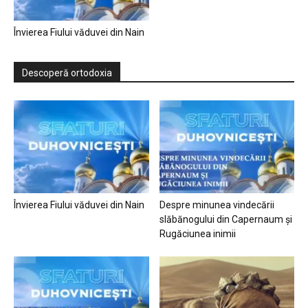
Învierea Fiului văduvei din Nain
Descoperă ortodoxia
Învierea Fiului văduvei din Nain
Despre minunea vindecării
slăbănogului din Capernaum și
Rugăciunea inimii