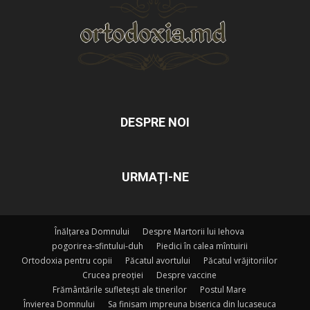
DESPRE NOI
URMAȚI-NE
Înălțarea Domnului
Despre Martorii lui Iehova
pogorirea-sfintului-duh
Piedici în calea mîntuirii
Ortodoxia pentru copii
Păcatul avortului
Păcatul vrăjitoriilor
Crucea preoției
Despre vaccine
Frământările sufletești ale tinerilor
Postul Mare
Învierea Domnului
Sa finisam impreuna biserica din lucaseuca