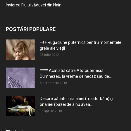
Învierea Fiului văduvei din Nain
POSTĂRI POPULARE
+++ Rugăciune puternică pentru momentele
grele ale vieţii
28 iulie 2010
**** Acatistul către Atotputernicul
Dumnezeu, la vreme de necaz sau de...
5 octombrie 2010
Despre păcatul malahiei (masturbării) şi
onaniei (pazei de a nu avea...
15 aprilie 2010