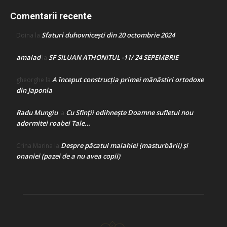
Comentarii recente
Sfaturi duhovnicești din 20 octombrie 2024
Doina
la
amalad
SF SILUAN ATHONITUL -11/ 24 SEPEMBRIE
la
A început construcţia primei mănăstiri ortodoxe
gheorghe
la
din Japonia
Radu Mungiu
Cu Sfinții odihnește Doamne sufletul nou
la
adormitei roabei Tale…
Despre păcatul malahiei (masturbării) şi
Crina Marina
la
onaniei (pazei de a nu avea copii)