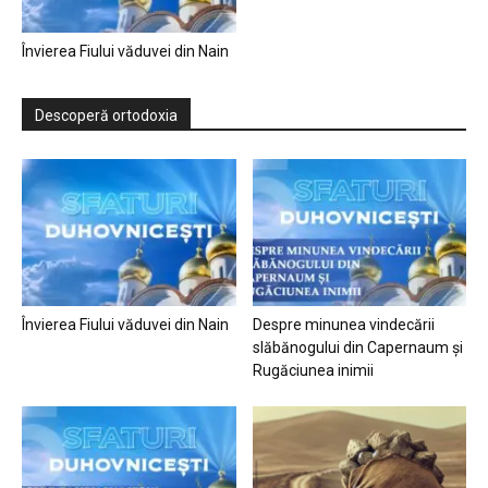
Învierea Fiului văduvei din Nain
Descoperă ortodoxia
Învierea Fiului văduvei din Nain
Despre minunea vindecării
slăbănogului din Capernaum și
Rugăciunea inimii