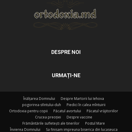
DESPRE NOI
URMAȚI-NE
Înălțarea Domnului
Despre Martorii lui Iehova
pogorirea-sfintului-duh
Piedici în calea mîntuirii
Ortodoxia pentru copii
Păcatul avortului
Păcatul vrăjitoriilor
Crucea preoției
Despre vaccine
Frământările sufletești ale tinerilor
Postul Mare
Învierea Domnului
Sa finisam impreuna biserica din lucaseuca