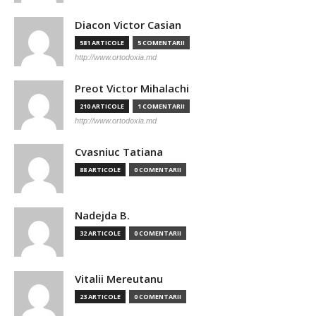
Diacon Victor Casian
581 ARTICOLE
5 COMENTARII
http://www.ortodoxia.md
Preot Victor Mihalachi
210 ARTICOLE
1 COMENTARII
http://www.ortodoxia.md
Cvasniuc Tatiana
88 ARTICOLE
0 COMENTARII
Nadejda B.
32 ARTICOLE
0 COMENTARII
Vitalii Mereutanu
23 ARTICOLE
0 COMENTARII