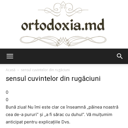
Ortodoxia.md
Acasă
sensul cuvintelor din rugăciuni
sensul cuvintelor din rugăciuni
0
0
Bună ziua! Nu îmi este clar ce înseamnă „pâinea noastră
cea de-a pururi” şi „a fi sărac cu duhul”. Vă mulţumim
anticipat pentru explicaţiile Dvs.