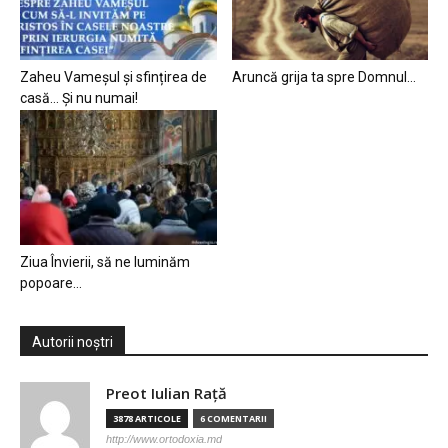
Zaheu Vameșul și sfințirea de
Aruncă grija ta spre Domnul…
casă… Și nu numai!
Ziua Învierii, să ne luminăm
popoare…
Autorii noștri
Preot Iulian Raţă
3878 ARTICOLE
6 COMENTARII
http://www.ortodoxia.md