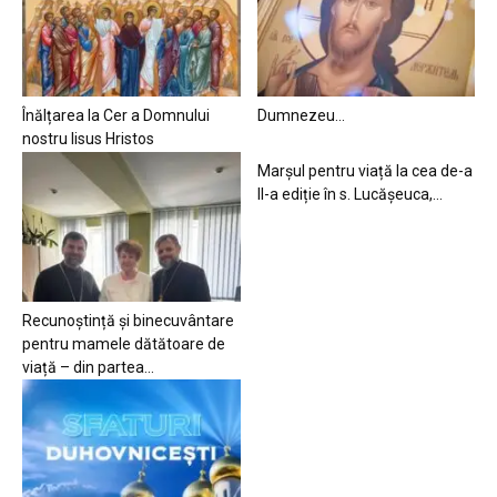
Înălțarea la Cer a Domnului
Dumnezeu…
nostru Iisus Hristos
Marșul pentru viață la cea de-a
II-a ediție în s. Lucășeuca,...
Recunoștință și binecuvântare
pentru mamele dătătoare de
viață – din partea...