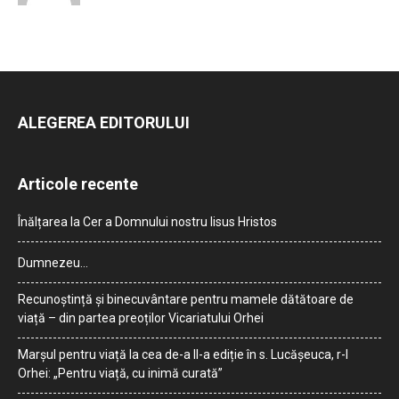
ALEGEREA EDITORULUI
Articole recente
Înălțarea la Cer a Domnului nostru Iisus Hristos
Dumnezeu…
Recunoștință și binecuvântare pentru mamele dătătoare de
viață – din partea preoților Vicariatului Orhei
Marșul pentru viață la cea de-a II-a ediție în s. Lucășeuca, r-l
Orhei: „Pentru viață, cu inimă curată”