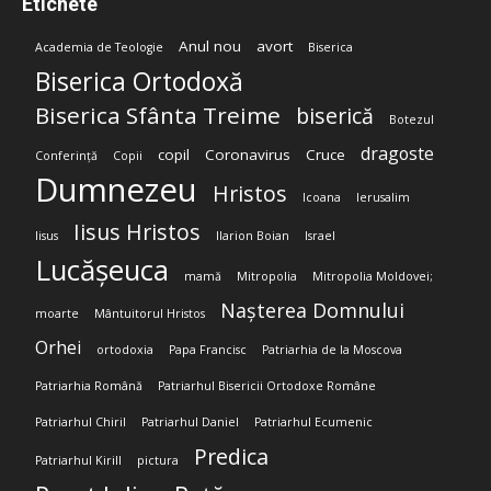
Etichete
Anul nou
avort
Academia de Teologie
Biserica
Biserica Ortodoxă
Biserica Sfânta Treime
biserică
Botezul
dragoste
copil
Coronavirus
Cruce
Conferință
Copii
Dumnezeu
Hristos
Icoana
Ierusalim
Iisus Hristos
Iisus
Ilarion Boian
Israel
Lucășeuca
mamă
Mitropolia
Mitropolia Moldovei;
Nașterea Domnului
moarte
Mântuitorul Hristos
Orhei
ortodoxia
Papa Francisc
Patriarhia de la Moscova
Patriarhia Română
Patriarhul Bisericii Ortodoxe Române
Patriarhul Chiril
Patriarhul Daniel
Patriarhul Ecumenic
Predica
Patriarhul Kirill
pictura