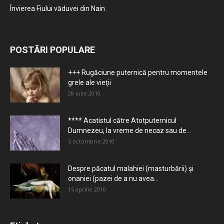
Învierea Fiului văduvei din Nain
POSTĂRI POPULARE
+++ Rugăciune puternică pentru momentele
grele ale vieţii
28 iulie 2010
**** Acatistul către Atotputernicul
Dumnezeu, la vreme de necaz sau de...
5 octombrie 2010
Despre păcatul malahiei (masturbării) şi
onaniei (pazei de a nu avea...
15 aprilie 2010