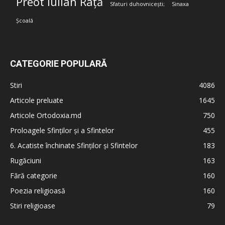
Preot Iulian Rață
Sfaturi duhovnicești;
Sinaxa
Școală
CATEGORIE POPULARĂ
Stiri
4086
Articole preluate
1645
Articole Ortodoxia.md
750
Proloagele Sfinților și a Sfintelor
455
6. Acatiste închinate Sfinților și Sfintelor
183
Rugăciuni
163
Fără categorie
160
Poezia religioasă
160
Stiri religioase
79