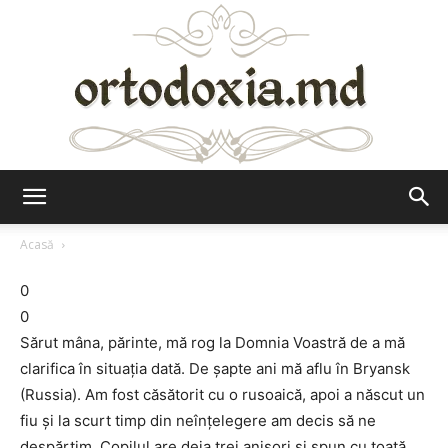
Ortodoxia.md
Acasă
0
0
Sărut mâna, părinte, mă rog la Domnia Voastră de a mă
clarifica în situaţia dată. De şapte ani mă aflu în Bryansk
(Russia). Am fost căsătorit cu o rusoaică, apoi a născut un
fiu şi la scurt timp din neînţelegere am decis să ne
despărţim. Copilul are deja trei anişori şi spun cu toată