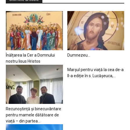
Înălțarea la Cer a Domnului
Dumnezeu…
nostru Iisus Hristos
Marșul pentru viață la cea de-a
II-a ediție în s. Lucășeuca,...
Recunoștință și binecuvântare
pentru mamele dătătoare de
viață – din partea...