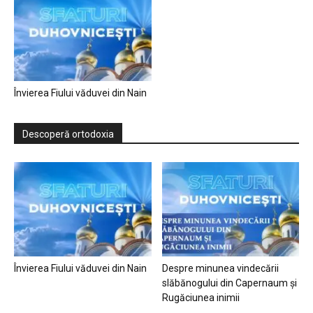
Învierea Fiului văduvei din Nain
Descoperă ortodoxia
Învierea Fiului văduvei din Nain
Despre minunea vindecării
slăbănogului din Capernaum și
Rugăciunea inimii