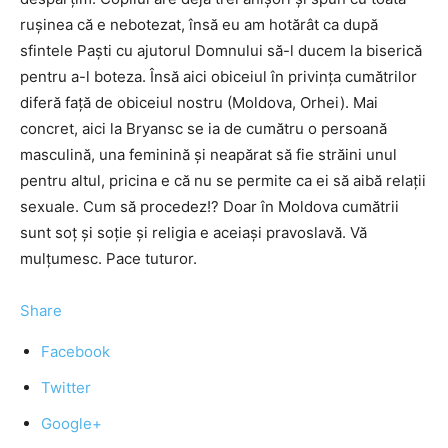
ruşinea că e nebotezat, însă eu am hotărât ca după
sfintele Paşti cu ajutorul Domnului să-l ducem la biserică
pentru a-l boteza. Însă aici obiceiul în privinţa cumătrilor
diferă faţă de obiceiul nostru (Moldova, Orhei). Mai
concret, aici la Bryansc se ia de cumătru o persoană
masculină, una feminină şi neapărat să fie străini unul
pentru altul, pricina e că nu se permite ca ei să aibă relaţii
sexuale. Cum să procedez!? Doar în Moldova cumătrii
sunt soţ şi soţie şi religia e aceiaşi pravoslavă. Vă
mulţumesc. Pace tuturor.
Share
Facebook
Twitter
Google+