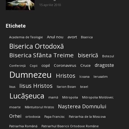
15 aprilie 2010
Etichete
Anul nou
avort
Academia de Teologie
Biserica
Biserica Ortodoxă
Biserica Sfânta Treime
biserică
Botezul
dragoste
copil
Coronavirus
Cruce
Conferință
Copii
Dumnezeu
Hristos
Icoana
Ierusalim
Iisus Hristos
Iisus
Ilarion Boian
Israel
Lucășeuca
mamă
Mitropolia
Mitropolia Moldovei;
Nașterea Domnului
moarte
Mântuitorul Hristos
Orhei
ortodoxia
Papa Francisc
Patriarhia de la Moscova
Patriarhia Română
Patriarhul Bisericii Ortodoxe Române