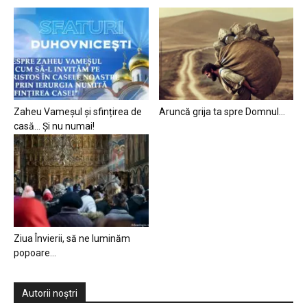
Zaheu Vameșul și sfințirea de
Aruncă grija ta spre Domnul…
casă… Și nu numai!
Ziua Învierii, să ne luminăm
popoare…
Autorii noștri