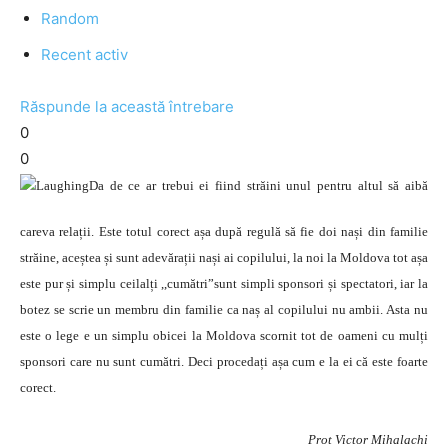
Random
Recent activ
Răspunde la această întrebare
0
0
Da de ce ar trebui ei fiind străini unul pentru altul să aibă
careva relații. Este totul corect așa după regulă să fie doi nași din familie
străine, aceștea și sunt adevărații nași ai copilului, la noi la Moldova tot așa
este pur și simplu ceilalți ,,cumătri”sunt simpli sponsori și spectatori, iar la
botez se scrie un membru din familie ca naș al copilului nu ambii. Asta nu
este o lege e un simplu obicei la Moldova scornit tot de oameni cu mulți
sponsori care nu sunt cumătri. Deci procedați așa cum e la ei că este foarte
corect.
Prot Victor Mihalachi