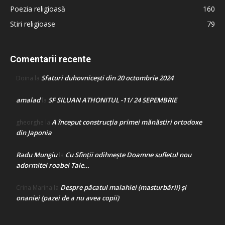
Poezia religioasă
160
Stiri religioase
79
Comentarii recente
Sfaturi duhovnicești din 20 octombrie 2024
Doina
la
amalad
SF SILUAN ATHONITUL -11/ 24 SEPEMBRIE
la
A început construcţia primei mănăstiri ortodoxe
gheorghe
la
din Japonia
Radu Mungiu
Cu Sfinții odihnește Doamne sufletul nou
la
adormitei roabei Tale…
Despre păcatul malahiei (masturbării) şi
Crina Marina
la
onaniei (pazei de a nu avea copii)