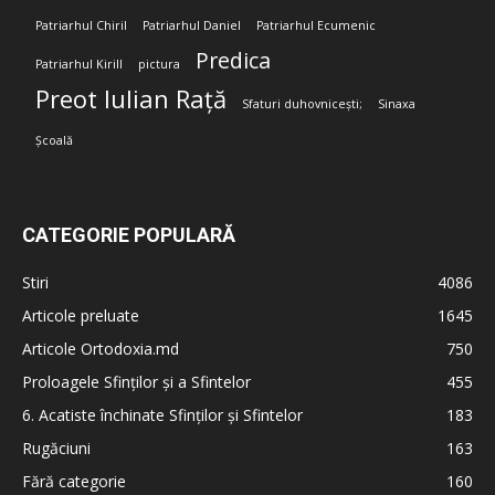
Patriarhul Chiril
Patriarhul Daniel
Patriarhul Ecumenic
Predica
Patriarhul Kirill
pictura
Preot Iulian Rață
Sfaturi duhovnicești;
Sinaxa
Școală
CATEGORIE POPULARĂ
Stiri
4086
Articole preluate
1645
Articole Ortodoxia.md
750
Proloagele Sfinților și a Sfintelor
455
6. Acatiste închinate Sfinților și Sfintelor
183
Rugăciuni
163
Fără categorie
160