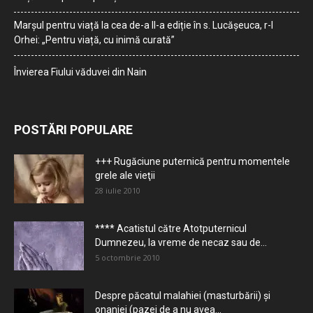
Marșul pentru viață la cea de-a II-a ediție în s. Lucășeuca, r-l
Orhei: „Pentru viață, cu inimă curată”
Învierea Fiului văduvei din Nain
POSTĂRI POPULARE
+++ Rugăciune puternică pentru momentele
grele ale vieţii
28 iulie 2010
**** Acatistul către Atotputernicul
Dumnezeu, la vreme de necaz sau de...
5 octombrie 2010
Despre păcatul malahiei (masturbării) şi
onaniei (pazei de a nu avea...