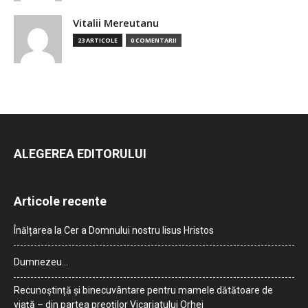
Vitalii Mereutanu
23 ARTICOLE
0 COMENTARII
ALEGEREA EDITORULUI
Articole recente
Înălțarea la Cer a Domnului nostru Iisus Hristos
Dumnezeu…
Recunoștință și binecuvântare pentru mamele dătătoare de
viață – din partea preoților Vicariatului Orhei