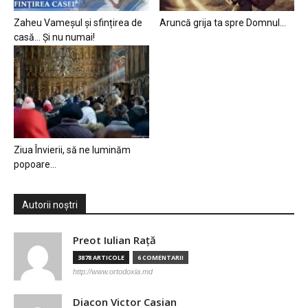
Zaheu Vameșul și sfințirea de
Aruncă grija ta spre Domnul…
casă… Și nu numai!
Ziua Învierii, să ne luminăm
popoare…
Autorii noștri
Preot Iulian Raţă
3878 ARTICOLE
6 COMENTARII
http://www.ortodoxia.md
Diacon Victor Casian