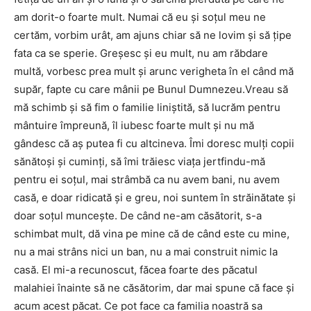
am dorit-o foarte mult. Numai că eu şi soţul meu ne
certăm, vorbim urât, am ajuns chiar să ne lovim şi să ţipe
fata ca se sperie. Greşesc şi eu mult, nu am răbdare
multă, vorbesc prea mult şi arunc verigheta în el când mă
supăr, fapte cu care mânii pe Bunul Dumnezeu.Vreau să
mă schimb şi să fim o familie liniştită, să lucrăm pentru
mântuire împreună, îl iubesc foarte mult şi nu mă
gândesc că aş putea fi cu altcineva. Îmi doresc mulți copii
sănătoşi şi cuminţi, să îmi trăiesc viața jertfindu-mă
pentru ei soțul, mai strâmbă ca nu avem bani, nu avem
casă, e doar ridicată şi e greu, noi suntem în străinătate şi
doar soțul munceşte. De când ne-am căsătorit, s-a
schimbat mult, dă vina pe mine că de când este cu mine,
nu a mai strâns nici un ban, nu a mai construit nimic la
casă. El mi-a recunoscut, făcea foarte des păcatul
malahiei înainte să ne căsătorim, dar mai spune că face şi
acum acest păcat. Ce pot face ca familia noastră sa