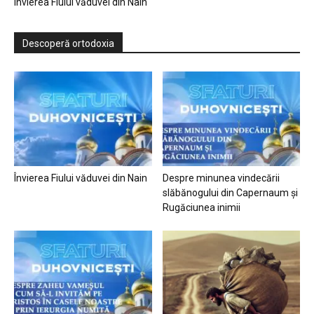
Învierea Fiului văduvei din Nain
Descoperă ortodoxia
Învierea Fiului văduvei din Nain
Despre minunea vindecării
slăbănogului din Capernaum și
Rugăciunea inimii