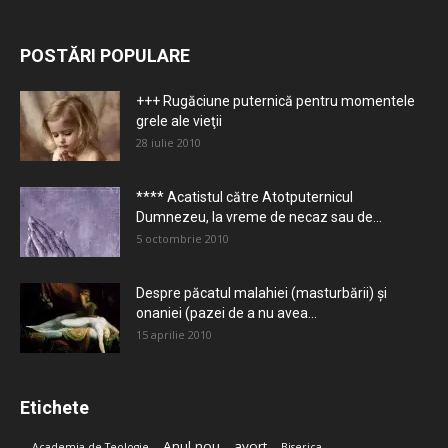
POSTĂRI POPULARE
+++ Rugăciune puternică pentru momentele
grele ale vieţii
28 iulie 2010
**** Acatistul către Atotputernicul
Dumnezeu, la vreme de necaz sau de...
5 octombrie 2010
Despre păcatul malahiei (masturbării) şi
onaniei (pazei de a nu avea...
15 aprilie 2010
Etichete
Anul nou
avort
Academia de Teologie
Biserica