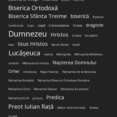
Biserica Ortodoxă
Biserica Sfânta Treime
biserică
Botezul
dragoste
copil
Coronavirus
Cruce
Conferință
Copii
Dumnezeu
Hristos
Icoana
Ierusalim
Iisus Hristos
Iisus
Ilarion Boian
Israel
Lucășeuca
mamă
Mitropolia
Mitropolia Moldovei;
Nașterea Domnului
moarte
Mântuitorul Hristos
Orhei
ortodoxia
Papa Francisc
Patriarhia de la Moscova
Patriarhia Română
Patriarhul Bisericii Ortodoxe Române
Patriarhul Chiril
Patriarhul Daniel
Patriarhul Ecumenic
Predica
Patriarhul Kirill
pictura
Preot Iulian Rață
Sfaturi duhovnicești;
Sinaxa
Școală