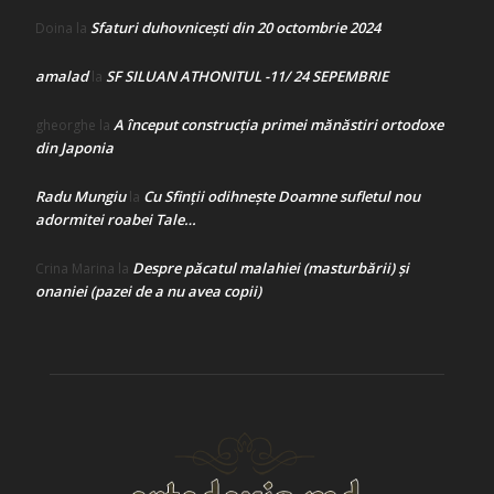
Sfaturi duhovnicești din 20 octombrie 2024
Doina
la
amalad
SF SILUAN ATHONITUL -11/ 24 SEPEMBRIE
la
A început construcţia primei mănăstiri ortodoxe
gheorghe
la
din Japonia
Radu Mungiu
Cu Sfinții odihnește Doamne sufletul nou
la
adormitei roabei Tale…
Despre păcatul malahiei (masturbării) şi
Crina Marina
la
onaniei (pazei de a nu avea copii)