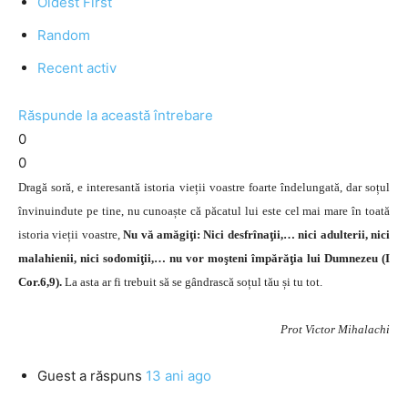
Oldest First
Random
Recent activ
Răspunde la această întrebare
0
0
Dragă soră, e interesantă istoria vieții voastre foarte îndelungată, dar soțul
învinuindute pe tine, nu cunoaște că păcatul lui este cel mai mare în toată
istoria vieții voastre,
Nu vă amăgiţi: Nici desfrînaţii,… nici adulterii, nici
malahienii, nici sodomiţii,… nu vor moşteni împărăţia lui Dumnezeu (I
Cor.6,9).
La asta ar fi trebuit să se gândrască soțul tău și tu tot.
Prot Victor Mihalachi
Guest
a răspuns
13 ani ago