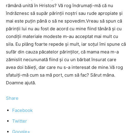
rămână unită în Hristos? Vă rog îndrumaţi-mă că nu
îndrăznesc să supăr părinţii noștri sau rude apropiate şi
mai este puțin până o să ne spovedim.Vreau să spun că
părinții lui nu au fost de acord cu mine fiind tânâră şi cu
condiții materiale modeste m-au acceptat mai mult cu
sila. Eu plâng foarte repede şi mult, iar soțul îmi spune că
sufăr din cauza păcatelor părinților, că mama mea m-a
zămislit necununată fiind şi cu un bărbat însurat care
avea doi băieți, dar care nu s-a interesat de mine.Vă rog
sfatuiţi-mă cum sa mă port, cum să fac? Sărut mâna.
Doamne ajută.
Share
Facebook
Twitter
Google+