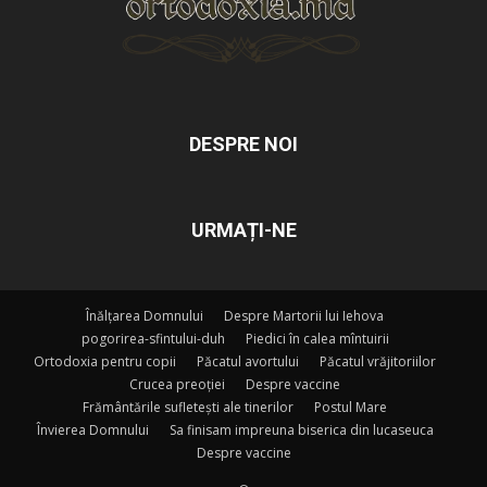
DESPRE NOI
URMAȚI-NE
Înălțarea Domnului
Despre Martorii lui Iehova
pogorirea-sfintului-duh
Piedici în calea mîntuirii
Ortodoxia pentru copii
Păcatul avortului
Păcatul vrăjitoriilor
Crucea preoției
Despre vaccine
Frământările sufletești ale tinerilor
Postul Mare
Învierea Domnului
Sa finisam impreuna biserica din lucaseuca
Despre vaccine