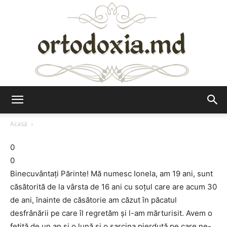
Ortodoxia.md
Acasă
0
0
Binecuvântaţi Părinte! Mă numesc Ionela, am 19 ani, sunt
căsătorită de la vârsta de 16 ani cu soţul care are acum 30
de ani, înainte de căsătorie am căzut în păcatul
desfrânării pe care îl regretăm şi l-am mărturisit. Avem o
fetiţă de un an şi o lună şi o sarcina pierdută pe care ne-