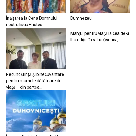
Înălțarea la Cer a Domnului
Dumnezeu…
nostru Iisus Hristos
Marșul pentru viață la cea de-a
II-a ediție în s. Lucășeuca,...
Recunoștință și binecuvântare
pentru mamele dătătoare de
viață – din partea...