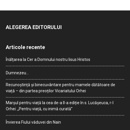
ALEGEREA EDITORULUI
Articole recente
Înălțarea la Cer a Domnului nostru Iisus Hristos
Dumnezeu…
Recunoștință și binecuvântare pentru mamele dătătoare de
viață – din partea preoților Vicariatului Orhei
Marșul pentru viață la cea de-a II-a ediție în s. Lucășeuca, r-l
Orhei: „Pentru viață, cu inimă curată”
Învierea Fiului văduvei din Nain