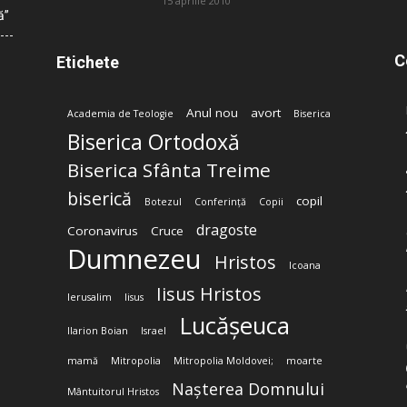
15 aprilie 2010
ă”
C
Etichete
Anul nou
avort
Academia de Teologie
Biserica
Biserica Ortodoxă
Biserica Sfânta Treime
biserică
copil
Botezul
Conferință
Copii
dragoste
Coronavirus
Cruce
Dumnezeu
Hristos
Icoana
Iisus Hristos
Ierusalim
Iisus
Lucășeuca
Ilarion Boian
Israel
mamă
Mitropolia
Mitropolia Moldovei;
moarte
Nașterea Domnului
Mântuitorul Hristos