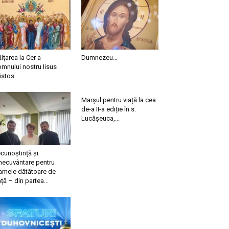
ălțarea la Cer a
Dumnezeu…
mnului nostru Iisus
istos
Marșul pentru viață la cea
de-a II-a ediție în s.
Lucășeuca,...
cunoștință și
necuvântare pentru
mele dătătoare de
ață – din partea...