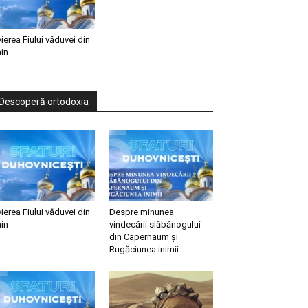
vierea Fiului văduvei din
in
Descoperă ortodoxia
vierea Fiului văduvei din
Despre minunea
in
vindecării slăbănogului
din Capernaum și
Rugăciunea inimii