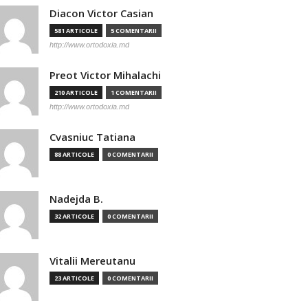
Diacon Victor Casian
581 ARTICOLE
5 COMENTARII
http://www.ortodoxia.md
Preot Victor Mihalachi
210 ARTICOLE
1 COMENTARII
http://www.ortodoxia.md
Cvasniuc Tatiana
88 ARTICOLE
0 COMENTARII
Nadejda B.
32 ARTICOLE
0 COMENTARII
Vitalii Mereutanu
23 ARTICOLE
0 COMENTARII