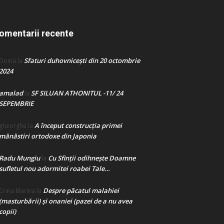
omentarii recente
Sfaturi duhovnicești din 20 octombrie
Doina
la
2024
amalad
SF SILUAN ATHONITUL -11/ 24
la
SEPEMBRIE
A început construcţia primei
gheorghe
la
mănăstiri ortodoxe din Japonia
Radu Mungiu
Cu Sfinții odihnește Doamne
la
sufletul nou adormitei roabei Tale…
Despre păcatul malahiei
Crina Marina
la
(masturbării) şi onaniei (pazei de a nu avea
copii)