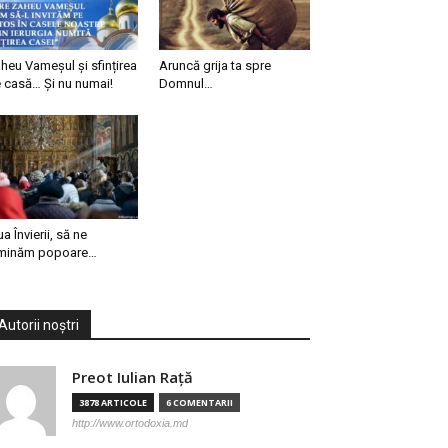
heu Vameșul și sfințirea
Aruncă grija ta spre
 casă… Și nu numai!
Domnul…
ua Învierii, să ne
minăm popoare…
Autorii noștri
Preot Iulian Raţă
3878 ARTICOLE
6 COMENTARII
http://www.ortodoxia.md