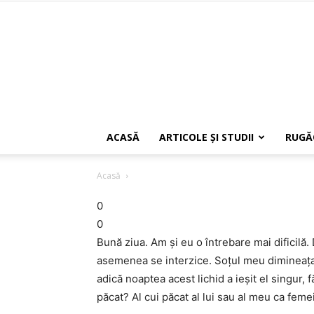
ACASĂ
ARTICOLE ŞI STUDII
RUGĂ
Acasă
0
0
Bună ziua. Am şi eu o întrebare mai dificilă.
asemenea se interzice. Soţul meu dimineaţa 
adică noaptea acest lichid a ieşit el singur, 
păcat? Al cui păcat al lui sau al meu ca feme