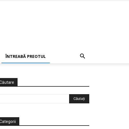
ÎNTREABĂ PREOTUL
Căutare
Categorii