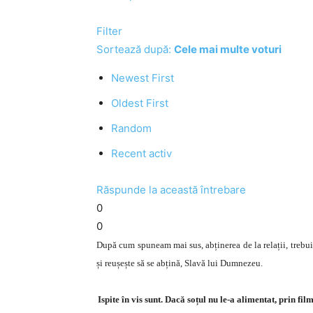
Filter
Sortează după:
Cele mai multe voturi
Newest First
Oldest First
Random
Recent activ
Răspunde la această întrebare
0
0
După cum spuneam mai sus, abținerea de la relații, trebuie
și reușește să se abțină, Slavă lui Dumnezeu.
Ispite în vis sunt. Dacă soțul nu le-a alimentat, prin fi