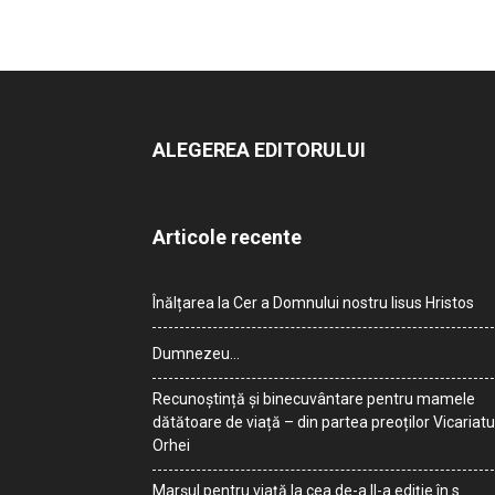
ALEGEREA EDITORULUI
Articole recente
Înălțarea la Cer a Domnului nostru Iisus Hristos
Dumnezeu…
Recunoștință și binecuvântare pentru mamele
dătătoare de viață – din partea preoților Vicariatu
Orhei
Marșul pentru viață la cea de-a II-a ediție în s.