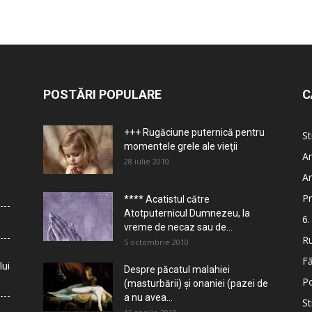
POSTĂRI POPULARE
C
+++ Rugăciune puternică pentru
St
momentele grele ale vieţii
Ar
28 iulie 2010
Ar
Pr
**** Acatistul către
Atotputernicul Dumnezeu, la
6.
vreme de necaz sau de...
Ru
5 octombrie 2010
Fă
lui
Despre păcatul malahiei
Po
(masturbării) şi onaniei (pazei de
a nu avea...
St