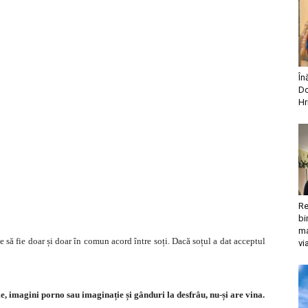
În
Do
Hr
Re
bi
ma
 să fie doar și doar în comun acord între soți. Dacă soțul a dat acceptul
vi
lme, imagini porno sau imaginație și gânduri la desfrâu, nu-și are vina.