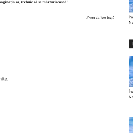
aginația sa, trebuie să se mărturisească!
În
Preot Iulian Rață
Na
mite.
În
Na