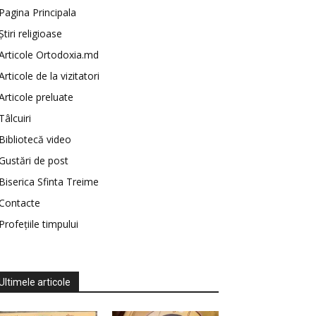
Pagina Principala
Știri religioase
Articole Ortodoxia.md
Articole de la vizitatori
Articole preluate
Tâlcuiri
Bibliotecă video
Gustări de post
Biserica Sfinta Treime
Contacte
Profețiile timpului
Ultimele articole