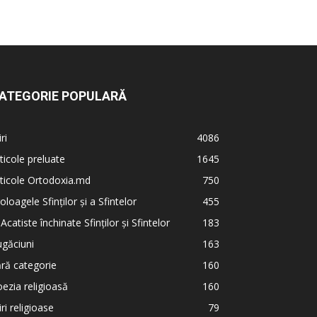
ATEGORIE POPULARĂ
iri
4086
ticole preluate
1645
ticole Ortodoxia.md
750
oloagele Sfinților și a Sfintelor
455
 Acatiste închinate Sfinților și Sfintelor
183
găciuni
163
ră categorie
160
ezia religioasă
160
iri religioase
79