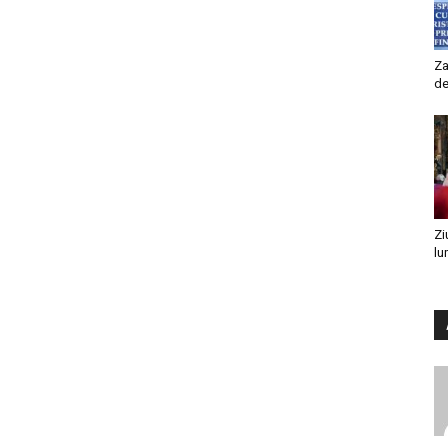
Za
de
Zi
lu