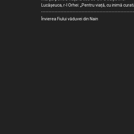
Lucășeuca, r-l Orhei: „Pentru viață, cu inimă curat
Învierea Fiului văduvei din Nain