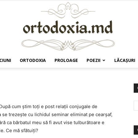
CIUNI
ORTODOXIA
PROLOAGE
POEZII
LĂCAŞURI
Ortodoxia.md
 După cum ştim toţi e post relaţii conjugale de
se trezeşte cu lichidul seminar eliminat pe cearşaf,
fără ca bărbatul meu să fi avut vise tulburătoare e
ie. Ce mă sfătuiţi?