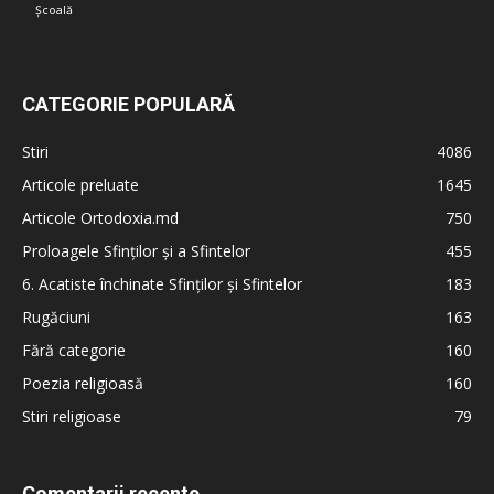
Școală
CATEGORIE POPULARĂ
Stiri
4086
Articole preluate
1645
Articole Ortodoxia.md
750
Proloagele Sfinților și a Sfintelor
455
6. Acatiste închinate Sfinților și Sfintelor
183
Rugăciuni
163
Fără categorie
160
Poezia religioasă
160
Stiri religioase
79
Comentarii recente