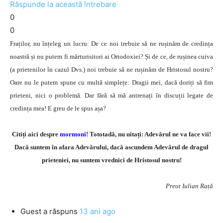
Răspunde la această întrebare
0
0
Fraților, nu înțeleg un lucru: De ce noi trebuie să ne rușinăm de credința
noastră și nu putem fi mărturisitori ai Ortodoxiei? Și de ce, de rușinea cuiva
(a prietenilor în cazul Dvs.) noi trebuie să ne rușinăm de Hristosul nostru?
Oare nu le putem spune cu multă simplețe: Dragii mei, dacă doriți să fim
prieteni, nici o problemă. Dar fără să mă antrenați în discuții legate de
credința mea! E greu de le spus așa?
Citiți aici despre
mormoni
! Tototadă, nu uitați: Adevărul ne va face vii!
Dacă suntem în afara Adevărului, dacă ascundem Adevărul de dragul
prieteniei, nu suntem vrednici de Hristosul nostru!
Preot Iulian Rață
Guest
a răspuns
13 ani ago