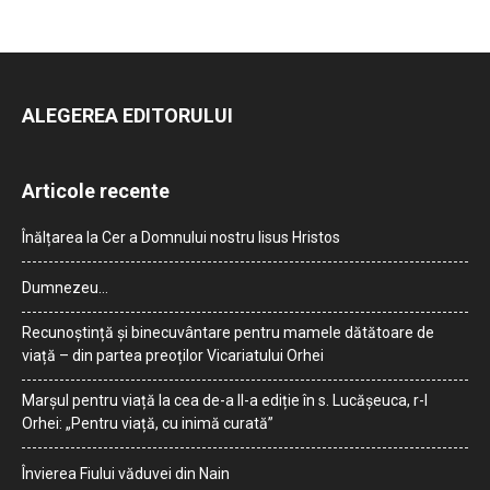
ALEGEREA EDITORULUI
Articole recente
Înălțarea la Cer a Domnului nostru Iisus Hristos
Dumnezeu…
Recunoștință și binecuvântare pentru mamele dătătoare de
viață – din partea preoților Vicariatului Orhei
Marșul pentru viață la cea de-a II-a ediție în s. Lucășeuca, r-l
Orhei: „Pentru viață, cu inimă curată”
Învierea Fiului văduvei din Nain