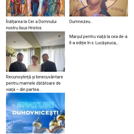
Înălțarea la Cer a Domnului
Dumnezeu…
nostru Iisus Hristos
Marșul pentru viață la cea de-a
II-a ediție în s. Lucășeuca,...
Recunoștință și binecuvântare
pentru mamele dătătoare de
viață – din partea...