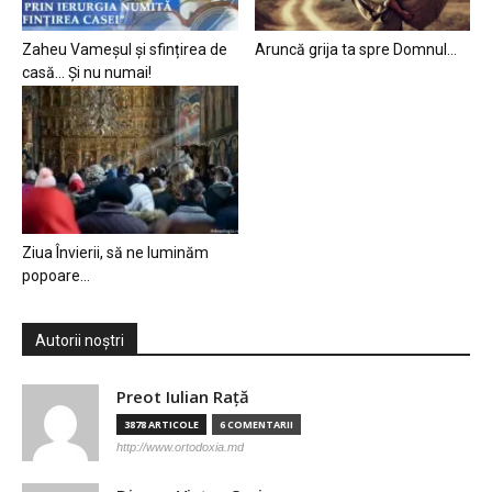
Zaheu Vameșul și sfințirea de
Aruncă grija ta spre Domnul…
casă… Și nu numai!
Ziua Învierii, să ne luminăm
popoare…
Autorii noștri
Preot Iulian Raţă
3878 ARTICOLE
6 COMENTARII
http://www.ortodoxia.md