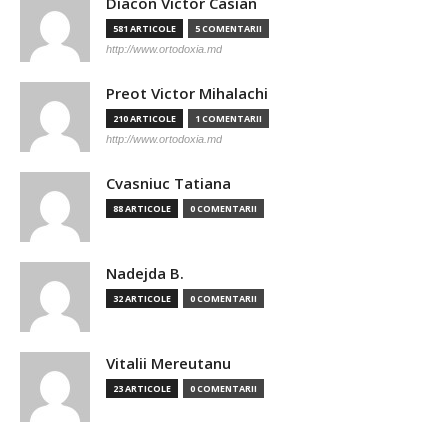
Diacon Victor Casian
581 ARTICOLE
5 COMENTARII
http://www.ortodoxia.md
Preot Victor Mihalachi
210 ARTICOLE
1 COMENTARII
http://www.ortodoxia.md
Cvasniuc Tatiana
88 ARTICOLE
0 COMENTARII
Nadejda B.
32 ARTICOLE
0 COMENTARII
Vitalii Mereutanu
23 ARTICOLE
0 COMENTARII