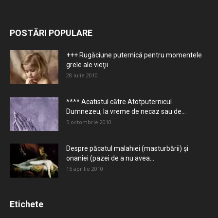
POSTĂRI POPULARE
+++ Rugăciune puternică pentru momentele
grele ale vieţii
28 iulie 2010
**** Acatistul către Atotputernicul
Dumnezeu, la vreme de necaz sau de...
5 octombrie 2010
Despre păcatul malahiei (masturbării) şi
onaniei (pazei de a nu avea...
15 aprilie 2010
Etichete