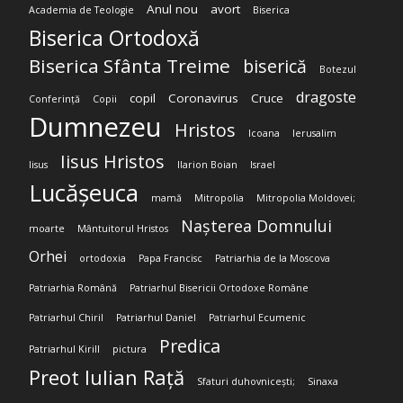
Anul nou
avort
Academia de Teologie
Biserica
Biserica Ortodoxă
Biserica Sfânta Treime
biserică
Botezul
dragoste
copil
Coronavirus
Cruce
Conferință
Copii
Dumnezeu
Hristos
Icoana
Ierusalim
Iisus Hristos
Iisus
Ilarion Boian
Israel
Lucășeuca
mamă
Mitropolia
Mitropolia Moldovei;
Nașterea Domnului
moarte
Mântuitorul Hristos
Orhei
ortodoxia
Papa Francisc
Patriarhia de la Moscova
Patriarhia Română
Patriarhul Bisericii Ortodoxe Române
Patriarhul Chiril
Patriarhul Daniel
Patriarhul Ecumenic
Predica
Patriarhul Kirill
pictura
Preot Iulian Rață
Sfaturi duhovnicești;
Sinaxa