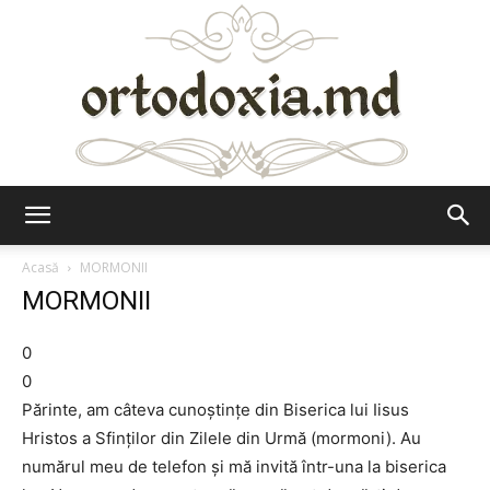
Ortodoxia.md
Acasă
MORMONII
MORMONII
0
0
Părinte, am câteva cunoştinţe din Biserica lui Iisus
Hristos a Sfinţilor din Zilele din Urmă (mormoni). Au
numărul meu de telefon şi mă invită într-una la biserica