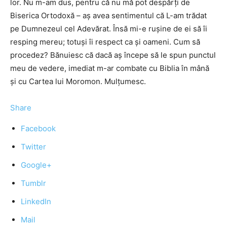
lor. Nu m-am dus, pentru că nu mă pot despărţi de
Biserica Ortodoxă – aş avea sentimentul că L-am trădat
pe Dumnezeul cel Adevărat. Însă mi-e ruşine de ei să îi
resping mereu; totuşi îi respect ca şi oameni. Cum să
procedez? Bănuiesc că dacă aş începe să le spun punctul
meu de vedere, imediat m-ar combate cu Biblia în mână
şi cu Cartea lui Moromon. Mulţumesc.
Share
Facebook
Twitter
Google+
Tumblr
LinkedIn
Mail