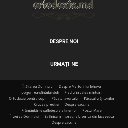
DESPRE NOI
URMAȚI-NE
Înălțarea Domnului
Despre Martorii lui Iehova
pogorirea-sfintului-duh
Piedici în calea mîntuirii
Ortodoxia pentru copii
Păcatul avortului
Păcatul vrăjitoriilor
Crucea preoției
Despre vaccine
Frământările sufletești ale tinerilor
Postul Mare
Învierea Domnului
Sa finisam impreuna biserica din lucaseuca
Despre vaccine