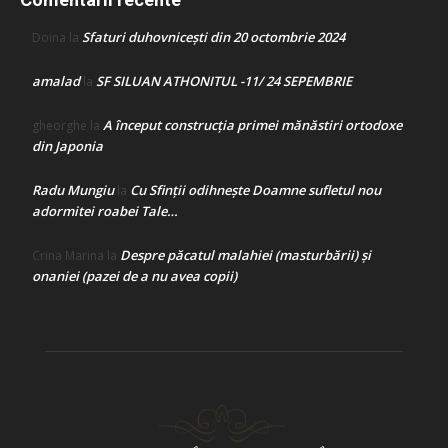
Sfaturi duhovnicești din 20 octombrie 2024
Doina
la
amalad
SF SILUAN ATHONITUL -11/ 24 SEPEMBRIE
la
A început construcţia primei mănăstiri ortodoxe
gheorghe
la
din Japonia
Radu Mungiu
Cu Sfinții odihnește Doamne sufletul nou
la
adormitei roabei Tale…
Despre păcatul malahiei (masturbării) şi
Crina Marina
la
onaniei (pazei de a nu avea copii)