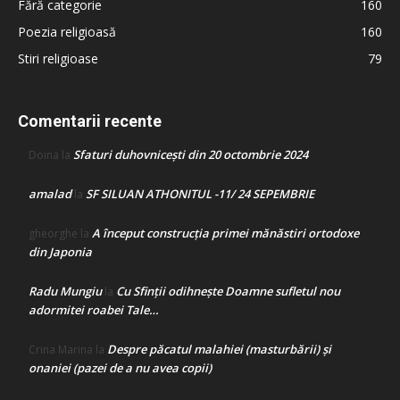
Fără categorie
160
Poezia religioasă
160
Stiri religioase
79
Comentarii recente
Sfaturi duhovnicești din 20 octombrie 2024
Doina
la
amalad
SF SILUAN ATHONITUL -11/ 24 SEPEMBRIE
la
A început construcţia primei mănăstiri ortodoxe
gheorghe
la
din Japonia
Radu Mungiu
Cu Sfinții odihnește Doamne sufletul nou
la
adormitei roabei Tale…
Despre păcatul malahiei (masturbării) şi
Crina Marina
la
onaniei (pazei de a nu avea copii)