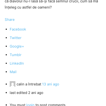
că diavolul nu-l lasă să-și facă semnul crucii, cum să mă
înțeleg cu astfel de oameni?
Share
Facebook
Twitter
Google+
Tumblr
LinkedIn
Mail
calin
a întrebat
13 ani ago
last edited 2 ani ago
You must
login
to post comments