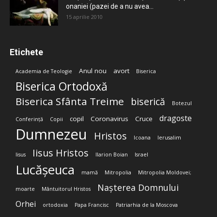
onaniei (pazei de a nu avea...
15 aprilie 2010
Etichete
Anul nou
avort
Academia de Teologie
Biserica
Biserica Ortodoxă
Biserica Sfânta Treime
biserică
Botezul
dragoste
copil
Coronavirus
Cruce
Conferință
Copii
Dumnezeu
Hristos
Icoana
Ierusalim
Iisus Hristos
Iisus
Ilarion Boian
Israel
Lucășeuca
mamă
Mitropolia
Mitropolia Moldovei;
Nașterea Domnului
moarte
Mântuitorul Hristos
Orhei
ortodoxia
Papa Francisc
Patriarhia de la Moscova