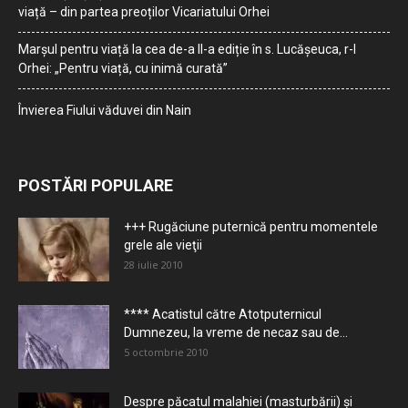
viață – din partea preoților Vicariatului Orhei
Marșul pentru viață la cea de-a II-a ediție în s. Lucășeuca, r-l
Orhei: „Pentru viață, cu inimă curată”
Învierea Fiului văduvei din Nain
POSTĂRI POPULARE
+++ Rugăciune puternică pentru momentele
grele ale vieţii
28 iulie 2010
**** Acatistul către Atotputernicul
Dumnezeu, la vreme de necaz sau de...
5 octombrie 2010
Despre păcatul malahiei (masturbării) şi