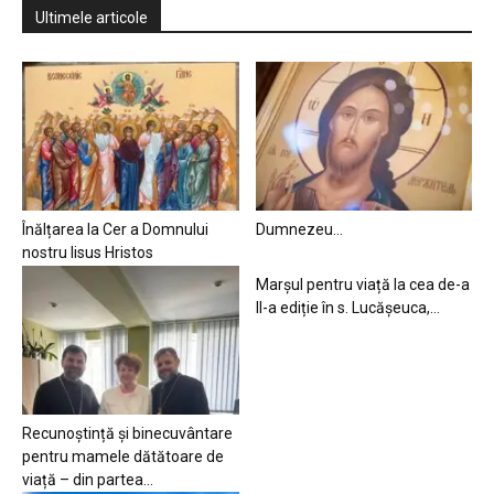
Ultimele articole
Înălțarea la Cer a Domnului
Dumnezeu…
nostru Iisus Hristos
Marșul pentru viață la cea de-a
II-a ediție în s. Lucășeuca,...
Recunoștință și binecuvântare
pentru mamele dătătoare de
viață – din partea...