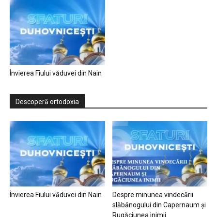
Învierea Fiului văduvei din Nain
Descoperă ortodoxia
Învierea Fiului văduvei din Nain
Despre minunea vindecării
slăbănogului din Capernaum și
Rugăciunea inimii