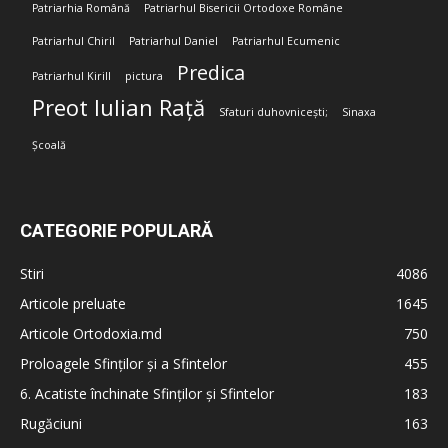
Patriarhia Română
Patriarhul Bisericii Ortodoxe Române
Patriarhul Chiril
Patriarhul Daniel
Patriarhul Ecumenic
Predica
Patriarhul Kirill
pictura
Preot Iulian Rață
Sfaturi duhovnicești;
Sinaxa
Școală
CATEGORIE POPULARĂ
Stiri
4086
Articole preluate
1645
Articole Ortodoxia.md
750
Proloagele Sfinților și a Sfintelor
455
6. Acatiste închinate Sfinților și Sfintelor
183
Rugăciuni
163