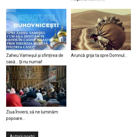
Zaheu Vameșul și sfințirea de
Aruncă grija ta spre Domnul…
casă… Și nu numai!
Ziua Învierii, să ne luminăm
popoare…
Autorii noștri