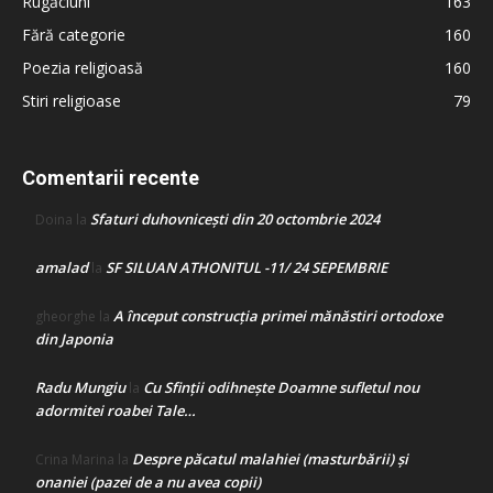
Rugăciuni
163
Fără categorie
160
Poezia religioasă
160
Stiri religioase
79
Comentarii recente
Sfaturi duhovnicești din 20 octombrie 2024
Doina
la
amalad
SF SILUAN ATHONITUL -11/ 24 SEPEMBRIE
la
A început construcţia primei mănăstiri ortodoxe
gheorghe
la
din Japonia
Radu Mungiu
Cu Sfinții odihnește Doamne sufletul nou
la
adormitei roabei Tale…
Despre păcatul malahiei (masturbării) şi
Crina Marina
la
onaniei (pazei de a nu avea copii)