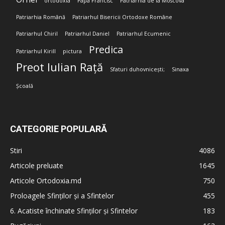
ortodoxia
Papa Francisc
Patriarhia de la Moscova
Patriarhia Română
Patriarhul Bisericii Ortodoxe Române
Patriarhul Chiril
Patriarhul Daniel
Patriarhul Ecumenic
Predica
Patriarhul Kirill
pictura
Preot Iulian Rață
Sfaturi duhovnicești;
Sinaxa
Școală
CATEGORIE POPULARĂ
Stiri
4086
Articole preluate
1645
Articole Ortodoxia.md
750
Proloagele Sfinților și a Sfintelor
455
6. Acatiste închinate Sfinților și Sfintelor
183