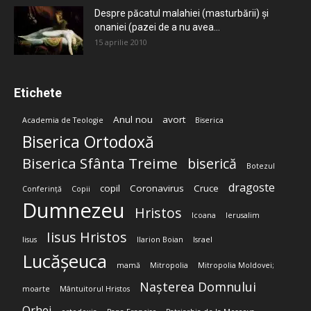
Despre păcatul malahiei (masturbării) şi
onaniei (pazei de a nu avea...
15 aprilie 2010
Etichete
Anul nou
avort
Academia de Teologie
Biserica
Biserica Ortodoxă
Biserica Sfânta Treime
biserică
Botezul
dragoste
copil
Coronavirus
Cruce
Conferință
Copii
Dumnezeu
Hristos
Icoana
Ierusalim
Iisus Hristos
Iisus
Ilarion Boian
Israel
Lucășeuca
mamă
Mitropolia
Mitropolia Moldovei;
Nașterea Domnului
moarte
Mântuitorul Hristos
Orhei