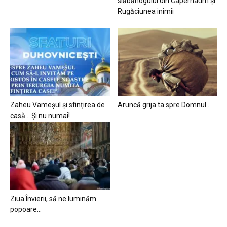
slăbănogului din Capernaum și
Rugăciunea inimii
Zaheu Vameșul și sfințirea de
Aruncă grija ta spre Domnul…
casă… Și nu numai!
Ziua Învierii, să ne luminăm
popoare…