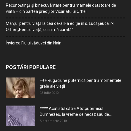
Recunoștință și binecuvântare pentru mamele dătătoare de
viață – din partea preoților Vicariatului Orhei
Marșul pentru viață la cea de-a II-a ediție în s. Lucășeuca, r-l
Orhei: „Pentru viață, cu inimă curată”
Învierea Fiului văduvei din Nain
POSTĂRI POPULARE
+++ Rugăciune puternică pentru momentele
grele ale vieţii
28 iulie 2010
**** Acatistul către Atotputernicul
Dumnezeu, la vreme de necaz sau de...
5 octombrie 2010