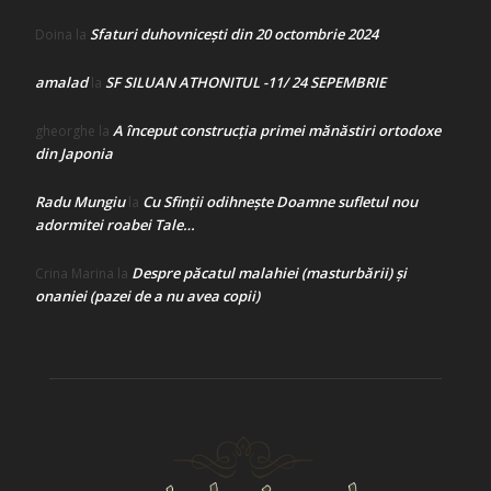
Sfaturi duhovnicești din 20 octombrie 2024
Doina
la
amalad
SF SILUAN ATHONITUL -11/ 24 SEPEMBRIE
la
A început construcţia primei mănăstiri ortodoxe
gheorghe
la
din Japonia
Radu Mungiu
Cu Sfinții odihnește Doamne sufletul nou
la
adormitei roabei Tale…
Despre păcatul malahiei (masturbării) şi
Crina Marina
la
onaniei (pazei de a nu avea copii)