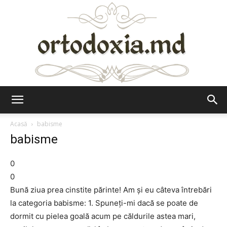
Ortodoxia.md
Acasă
babisme
babisme
0
0
Bună ziua prea cinstite părinte! Am şi eu câteva întrebări
la categoria babisme: 1. Spuneţi-mi dacă se poate de
dormit cu pielea goală acum pe căldurile astea mari,