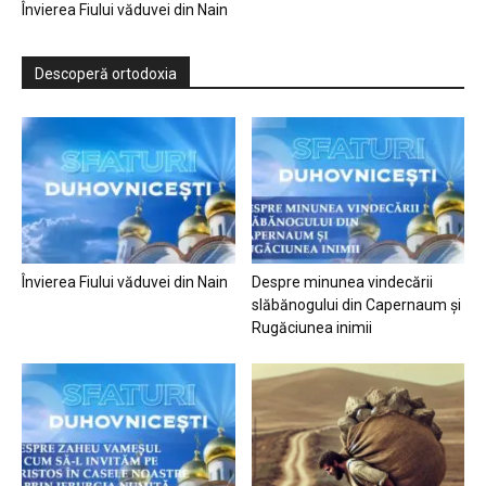
Învierea Fiului văduvei din Nain
Descoperă ortodoxia
Învierea Fiului văduvei din Nain
Despre minunea vindecării
slăbănogului din Capernaum și
Rugăciunea inimii