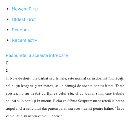
Newest First
Oldest First
Random
Recent activ
Răspunde la această întrebare
0
0
1. Nu e de dorit. Fie bărbat sau femeie, este normal ca să doarmă îmbrăcați,
cel puțin lengerie și un maiou, sau o cămașă de noapte pentru femei. Toate
acestea, nu au treabă cu lipirea celui rău, ci cu bunul simț, care trebuie
educat și în copii și în maturi. E clar că Sfânta Scriptură nu se referă la haina
trupului ci a sufletului dar putem parafraza acest text și pentru haine: ”În ce
vă voi afla, în aceea vă voi judeca”!