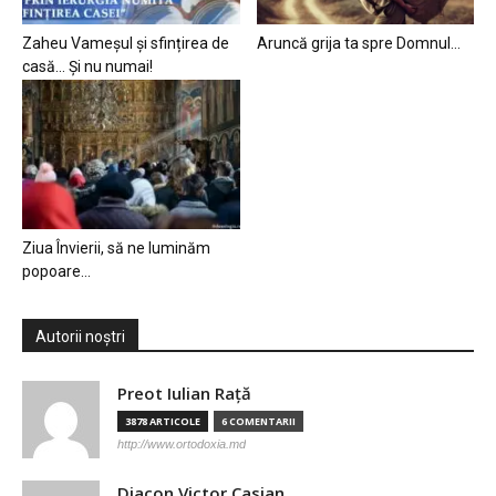
Zaheu Vameșul și sfințirea de
Aruncă grija ta spre Domnul…
casă… Și nu numai!
Ziua Învierii, să ne luminăm
popoare…
Autorii noștri
Preot Iulian Raţă
3878 ARTICOLE
6 COMENTARII
http://www.ortodoxia.md
Diacon Victor Casian