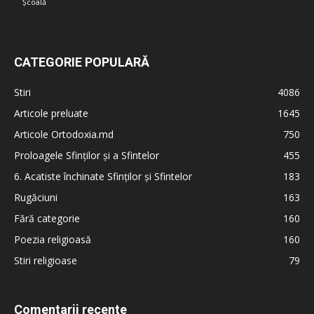
Școală
CATEGORIE POPULARĂ
Stiri
4086
Articole preluate
1645
Articole Ortodoxia.md
750
Proloagele Sfinților și a Sfintelor
455
6. Acatiste închinate Sfinților și Sfintelor
183
Rugăciuni
163
Fără categorie
160
Poezia religioasă
160
Stiri religioase
79
Comentarii recente