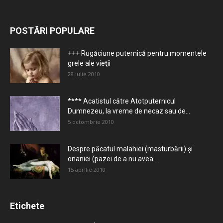
POSTĂRI POPULARE
+++ Rugăciune puternică pentru momentele
grele ale vieţii
28 iulie 2010
**** Acatistul către Atotputernicul
Dumnezeu, la vreme de necaz sau de...
5 octombrie 2010
Despre păcatul malahiei (masturbării) şi
onaniei (pazei de a nu avea...
15 aprilie 2010
Etichete