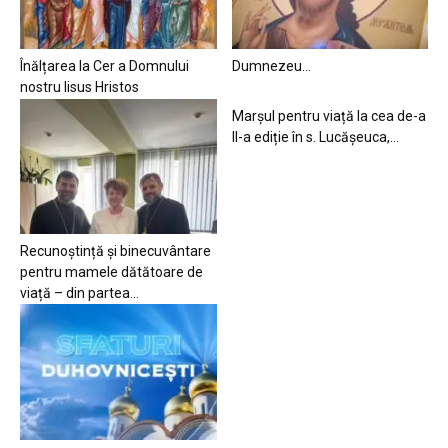
Înălțarea la Cer a Domnului
Dumnezeu…
nostru Iisus Hristos
Marșul pentru viață la cea de-a
II-a ediție în s. Lucășeuca,...
Recunoștință și binecuvântare
pentru mamele dătătoare de
viață – din partea...