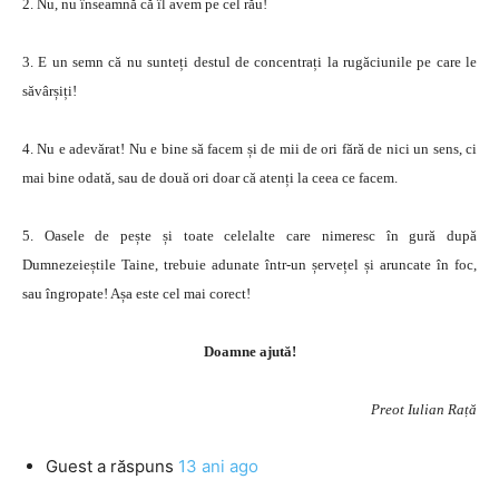
2. Nu, nu înseamnă că îl avem pe cel rău!
3. E un semn că nu sunteți destul de concentrați la rugăciunile pe care le
săvârșiți!
4. Nu e adevărat! Nu e bine să facem și de mii de ori fără de nici un sens, ci
mai bine odată, sau de două ori doar că atenți la ceea ce facem.
5. Oasele de pește și toate celelalte care nimeresc în gură după
Dumnezeieștile Taine, trebuie adunate într-un șervețel și aruncate în foc,
sau îngropate! Așa este cel mai corect!
Doamne ajută!
Preot Iulian Rață
Guest
a răspuns
13 ani ago