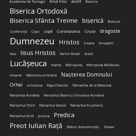
Anul nou
avort
Academia de Teologie
Biserica
Biserica Ortodoxă
Biserica Sfânta Treime
biserică
Botezul
dragoste
copil
Coronavirus
Cruce
Conferință
Copii
Dumnezeu
Hristos
Icoana
Ierusalim
Iisus Hristos
Iisus
Ilarion Boian
Israel
Lucășeuca
mamă
Mitropolia
Mitropolia Moldovei;
Nașterea Domnului
moarte
Mântuitorul Hristos
Orhei
ortodoxia
Papa Francisc
Patriarhia de la Moscova
Patriarhia Română
Patriarhul Bisericii Ortodoxe Române
Patriarhul Chiril
Patriarhul Daniel
Patriarhul Ecumenic
Predica
Patriarhul Kirill
pictura
Preot Iulian Rață
Sfaturi duhovnicești;
Sinaxa