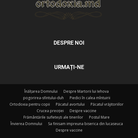
DESPRE NOI
URMAȚI-NE
Înălțarea Domnului
Despre Martorii lui Iehova
pogorirea-sfintului-duh
Piedici în calea mîntuirii
Ortodoxia pentru copii
Păcatul avortului
Păcatul vrăjitoriilor
Crucea preoției
Despre vaccine
Frământările sufletești ale tinerilor
Postul Mare
Învierea Domnului
Sa finisam impreuna biserica din lucaseuca
Despre vaccine