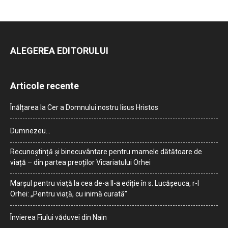
ALEGEREA EDITORULUI
Articole recente
Înălțarea la Cer a Domnului nostru Iisus Hristos
Dumnezeu…
Recunoștință și binecuvântare pentru mamele dătătoare de
viață – din partea preoților Vicariatului Orhei
Marșul pentru viață la cea de-a II-a ediție în s. Lucășeuca, r-l
Orhei: „Pentru viață, cu inimă curată”
Învierea Fiului văduvei din Nain