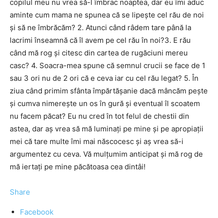
copilul meu nu vrea să-l îmbrac noaptea, dar eu îmi aduc
aminte cum mama ne spunea că se lipeşte cel rău de noi
şi să ne îmbrăcăm? 2. Atunci când râdem tare până la
lacrimi înseamnă că îl avem pe cel rău în noi?3. E rău
când mă rog şi citesc din cartea de rugăciuni mereu
casc? 4. Soacra-mea spune că semnul crucii se face de 1
sau 3 ori nu de 2 ori că e ceva iar cu cel rău legat? 5. În
ziua când primim sfânta împărtăşanie dacă mâncăm peşte
şi cumva nimereşte un os în gură şi eventual îl scoatem
nu facem păcat? Eu nu cred în tot felul de chestii din
astea, dar aş vrea să mă luminaţi pe mine şi pe apropiaţii
mei că tare multe îmi mai născocesc şi aş vrea să-i
argumentez cu ceva. Vă mulţumim anticipat şi mă rog de
mă iertaţi pe mine păcătoasa cea dintâi!
Share
Facebook