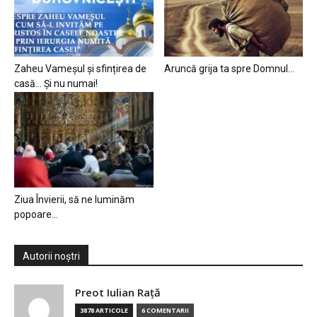
Zaheu Vameșul și sfințirea de
Aruncă grija ta spre Domnul…
casă… Și nu numai!
Ziua Învierii, să ne luminăm
popoare…
Autorii noștri
Preot Iulian Raţă
3878 ARTICOLE
6 COMENTARII