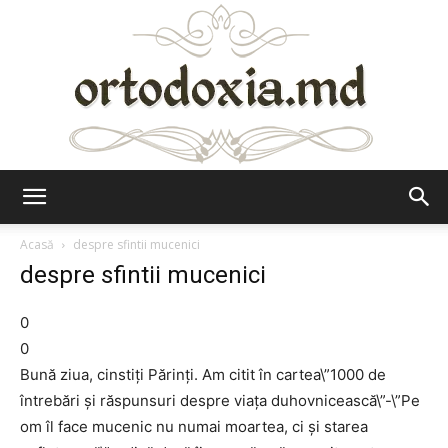
Ortodoxia.md
Acasă
despre sfintii mucenici
despre sfintii mucenici
0
0
Bună ziua, cinstiţi Părinţi. Am citit în cartea\”1000 de
întrebări şi răspunsuri despre viaţa duhovnicească\”-\”Pe
om îl face mucenic nu numai moartea, ci şi starea