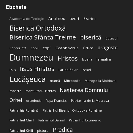
Etichete
Anul nou
avort
Academia de Teologie
Biserica
Biserica Ortodoxă
Biserica Sfânta Treime
biserică
Botezul
dragoste
copil
Coronavirus
Cruce
Conferință
Copii
Dumnezeu
Hristos
Icoana
Ierusalim
Iisus Hristos
Iisus
Ilarion Boian
Israel
Lucășeuca
mamă
Mitropolia
Mitropolia Moldovei;
Nașterea Domnului
moarte
Mântuitorul Hristos
Orhei
ortodoxia
Papa Francisc
Patriarhia de la Moscova
Patriarhia Română
Patriarhul Bisericii Ortodoxe Române
Patriarhul Chiril
Patriarhul Daniel
Patriarhul Ecumenic
Predica
Patriarhul Kirill
pictura