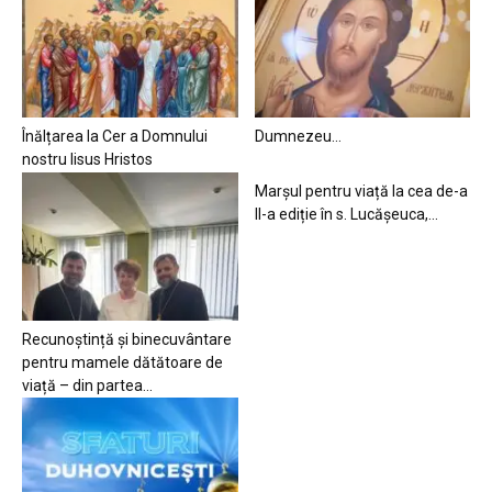
Înălțarea la Cer a Domnului
Dumnezeu…
nostru Iisus Hristos
Marșul pentru viață la cea de-a
II-a ediție în s. Lucășeuca,...
Recunoștință și binecuvântare
pentru mamele dătătoare de
viață – din partea...