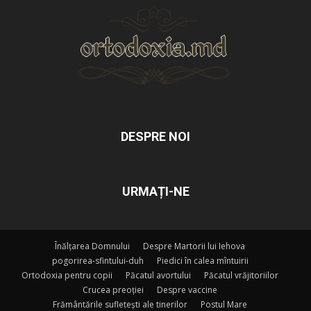
DESPRE NOI
URMAȚI-NE
Înălțarea Domnului
Despre Martorii lui Iehova
pogorirea-sfintului-duh
Piedici în calea mîntuirii
Ortodoxia pentru copii
Păcatul avortului
Păcatul vrăjitoriilor
Crucea preoției
Despre vaccine
Frământările sufletești ale tinerilor
Postul Mare