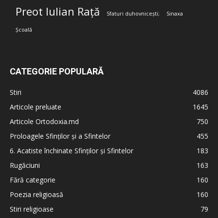
Preot Iulian Rață
Sfaturi duhovnicești;
Sinaxa
Școală
CATEGORIE POPULARĂ
Stiri
4086
Articole preluate
1645
Articole Ortodoxia.md
750
Proloagele Sfinților și a Sfintelor
455
6. Acatiste închinate Sfinților și Sfintelor
183
Rugăciuni
163
Fără categorie
160
Poezia religioasă
160
Stiri religioase
79