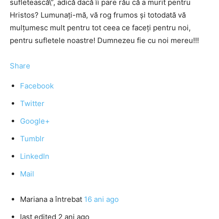
sufletească\”, adică dacă îi pare rău că a murit pentru
Hristos? Lumunaţi-mă, vă rog frumos şi totodată vă
mulţumesc mult pentru tot ceea ce faceţi pentru noi,
pentru sufletele noastre! Dumnezeu fie cu noi mereu!!!
Share
Facebook
Twitter
Google+
Tumblr
LinkedIn
Mail
Mariana
a întrebat
16 ani ago
last edited 2 ani ago