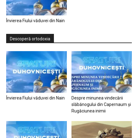
Învierea Fiului văduvei din Nain
Descoperă ortodoxia
Învierea Fiului văduvei din Nain
Despre minunea vindecării
slăbănogului din Capernaum și
Rugăciunea inimii