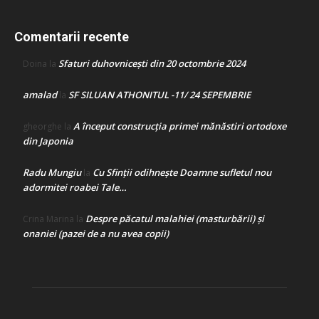
Comentarii recente
Sfaturi duhovnicești din 20 octombrie 2024
Doina
la
amalad
SF SILUAN ATHONITUL -11/ 24 SEPEMBRIE
la
A început construcţia primei mănăstiri ortodoxe
gheorghe
la
din Japonia
Radu Mungiu
Cu Sfinții odihnește Doamne sufletul nou
la
adormitei roabei Tale…
Despre păcatul malahiei (masturbării) şi
Crina Marina
la
onaniei (pazei de a nu avea copii)