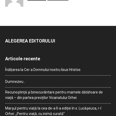
ALEGEREA EDITORULUI
Articole recente
Înălțarea la Cer a Domnului nostru Iisus Hristos
Dumnezeu…
Recunoștință și binecuvântare pentru mamele dătătoare de
viață – din partea preoților Vicariatului Orhei
Marșul pentru viață la cea de-a II-a ediție în s. Lucășeuca, r-l
Orhei: „Pentru viață, cu inimă curată”