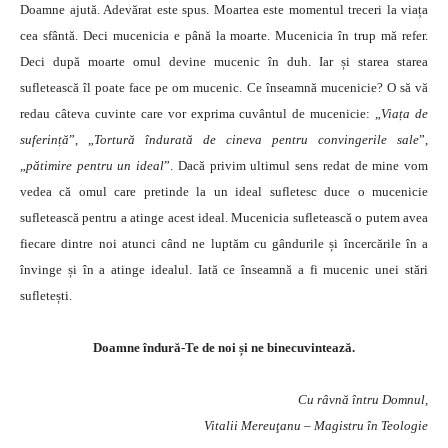
Doamne ajută. Adevărat este spus. Moartea este momentul treceri la viața
cea sfântă. Deci mucenicia e până la moarte. Mucenicia în trup mă refer.
Deci după moarte omul devine mucenic în duh. Iar și starea starea
sufletească îl poate face pe om mucenic. Ce înseamnă mucenicie? O să vă
redau câteva cuvinte care vor exprima cuvântul de mucenicie: „
Viața de
suferință
”, „
Tortură îndurată de cineva pentru convingerile sale
”,
„
pătimire pentru un ideal
”. Dacă privim ultimul sens redat de mine vom
vedea că omul care pretinde la un ideal sufletesc duce o mucenicie
sufletească pentru a atinge acest ideal. Mucenicia sufletească o putem avea
fiecare dintre noi atunci când ne luptăm cu gândurile și încercările în a
învinge și în a atinge idealul. Iată ce înseamnă a fi mucenic unei stări
sufletești.
Doamne îndură-Te de noi și ne binecuvintează.
Cu râvnă întru Domnul,
Vitalii Mereuţanu – Magistru în Teologie