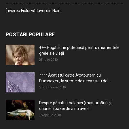
Învierea Fiului văduvei din Nain
POSTĂRI POPULARE
+++ Rugăciune puternică pentru momentele
grele ale vieţii
28 iulie 2010
**** Acatistul către Atotputernicul
Dumnezeu, la vreme de necaz sau de...
5 octombrie 2010
Despre păcatul malahiei (masturbării) şi
onaniei (pazei de a nu avea...
15 aprilie 2010