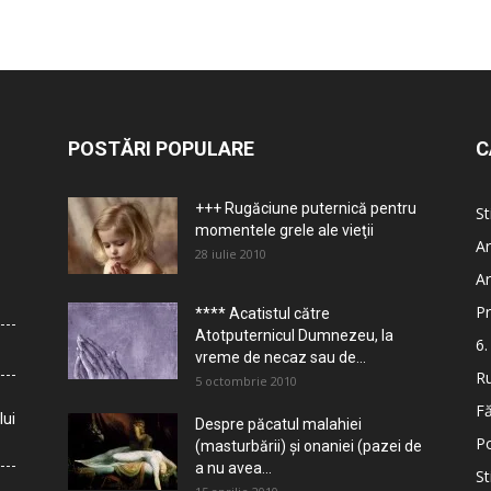
POSTĂRI POPULARE
C
+++ Rugăciune puternică pentru
St
momentele grele ale vieţii
Ar
28 iulie 2010
Ar
Pr
**** Acatistul către
Atotputernicul Dumnezeu, la
6.
vreme de necaz sau de...
Ru
5 octombrie 2010
Fă
lui
Despre păcatul malahiei
Po
(masturbării) şi onaniei (pazei de
a nu avea...
St