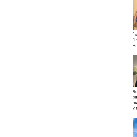
În
Do
Hr
Re
bi
ma
vi