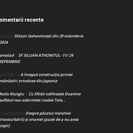
omentarii recente
Sfaturi duhovnicești din 20 octombrie
Doina
la
2024
amalad
SF SILUAN ATHONITUL -11/ 24
la
SEPEMBRIE
A început construcţia primei
gheorghe
la
mănăstiri ortodoxe din Japonia
Radu Mungiu
Cu Sfinții odihnește Doamne
la
sufletul nou adormitei roabei Tale…
Despre păcatul malahiei
Crina Marina
la
(masturbării) şi onaniei (pazei de a nu avea
copii)