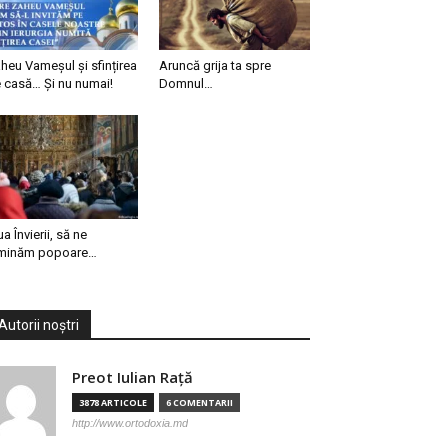
heu Vameșul și sfințirea
Aruncă grija ta spre
 casă… Și nu numai!
Domnul…
ua Învierii, să ne
minăm popoare…
Autorii noștri
Preot Iulian Raţă
3878 ARTICOLE
6 COMENTARII
http://www.ortodoxia.md