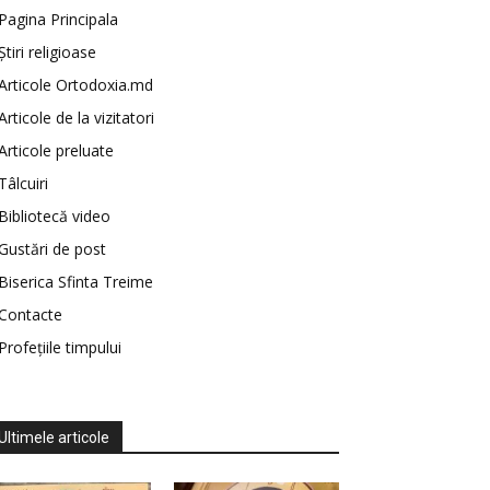
Pagina Principala
Știri religioase
Articole Ortodoxia.md
Articole de la vizitatori
Articole preluate
Tâlcuiri
Bibliotecă video
Gustări de post
Biserica Sfinta Treime
Contacte
Profețiile timpului
Ultimele articole