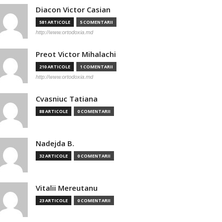
Diacon Victor Casian
581 ARTICOLE
5 COMENTARII
http://www.ortodoxia.md
Preot Victor Mihalachi
210 ARTICOLE
1 COMENTARII
http://www.ortodoxia.md
Cvasniuc Tatiana
88 ARTICOLE
0 COMENTARII
Nadejda B.
32 ARTICOLE
0 COMENTARII
Vitalii Mereutanu
23 ARTICOLE
0 COMENTARII