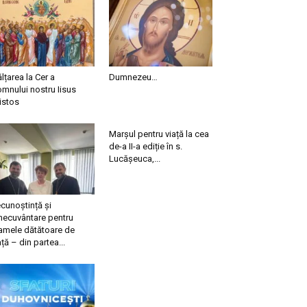
ălțarea la Cer a
Dumnezeu…
mnului nostru Iisus
istos
Marșul pentru viață la cea
de-a II-a ediție în s.
Lucășeuca,...
cunoștință și
necuvântare pentru
mele dătătoare de
ață – din partea...