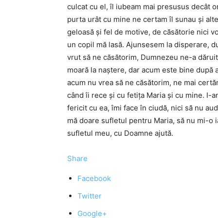
culcat cu el, îl iubeam mai presusus decât o
purta urât cu mine ne certam îl sunau și alt
geloasă și fel de motive, de căsătorie nici v
un copil mă lasă. Ajunsesem la disperare, du
vrut să ne căsătorim, Dumnezeu ne-a dăruit 
moară la naștere, dar acum este bine după atâ
acum nu vrea să ne căsătorim, ne mai certă
când îi rece și cu fetița Maria și cu mine. I
fericit cu ea, îmi face în ciudă, nici să nu au
mă doare sufletul pentru Maria, să nu mi-o ia
sufletul meu, cu Doamne ajută.
Share
Facebook
Twitter
Google+