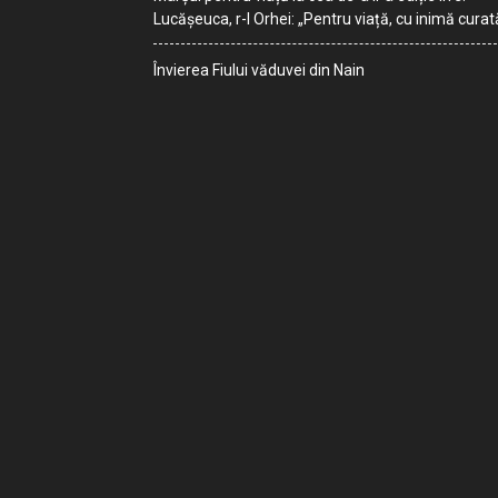
Lucășeuca, r-l Orhei: „Pentru viață, cu inimă curat
Învierea Fiului văduvei din Nain