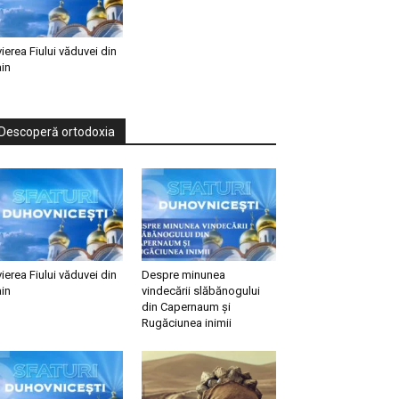
vierea Fiului văduvei din
in
Descoperă ortodoxia
vierea Fiului văduvei din
Despre minunea
in
vindecării slăbănogului
din Capernaum și
Rugăciunea inimii