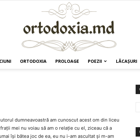
CIUNI
ORTODOXIA
PROLOAGE
POEZII
LĂCAŞURI
Ortodoxia.md
jutorul dumneavoastră am cunoscut acest om din liceu
frații mei nu voiau să am o relație cu el, ziceau că a
 numai își bătea joc de ea, eu nu i-am ascultat și m-am