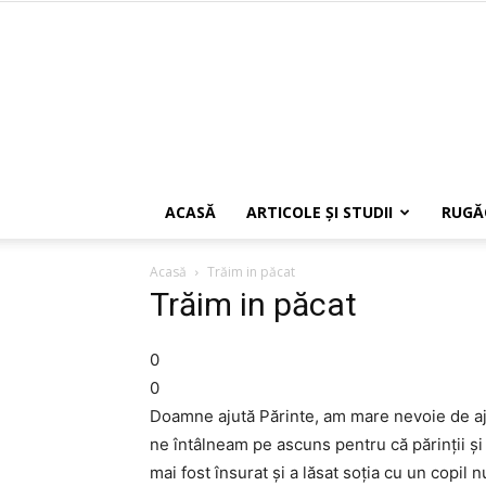
ACASĂ
ARTICOLE ŞI STUDII
RUGĂ
Acasă
Trăim in păcat
Trăim in păcat
0
0
Doamne ajută Părinte, am mare nevoie de a
ne întâlneam pe ascuns pentru că părinții și 
mai fost însurat și a lăsat soția cu un copil