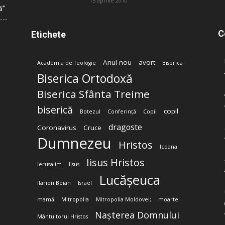
15 aprilie 2010
ă”
C
Etichete
Anul nou
avort
Academia de Teologie
Biserica
Biserica Ortodoxă
Biserica Sfânta Treime
biserică
copil
Botezul
Conferință
Copii
dragoste
Coronavirus
Cruce
Dumnezeu
Hristos
Icoana
Iisus Hristos
Ierusalim
Iisus
Lucășeuca
Ilarion Boian
Israel
mamă
Mitropolia
Mitropolia Moldovei;
moarte
Nașterea Domnului
Mântuitorul Hristos