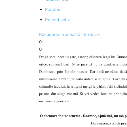
Random
Recent activ
Răspunde la această întrebare
0
0
Dragă soră, păcatul este, asadar, călcarea legii lui Dumne
orice, suntem liberi. Ni se pare că nu ne urmăreste nime
Dumnezeu prin faptele noastre. Dar dacă ne căim, dacă
întotdeauna prezent, ne iartă îndată si ne ajută. Dacă nu d
chinurile iadului, ia fetița și mergi la părinții tăi zicân
pe una din sluga voastră. Și vei vedea bucuria părințilo
mărturisire generală.
O chemare foarte scurtă: „Doamne, ajută-mă, nu mă pără
Dumnezeu, atât de preze