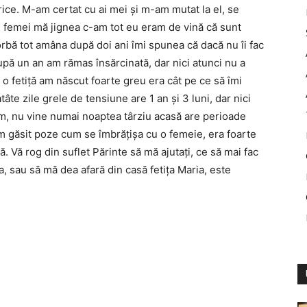
rice. M-am certat cu ai mei și m-am mutat la el, se
e femei mă jignea c-am tot eu eram de vină că sunt
orbă tot amâna după doi ani îmi spunea că dacă nu îi fac
pă un an am rămas însărcinată, dar nici atunci nu a
o fetiță am născut foarte greu era cât pe ce să îmi
te zile grele de tensiune are 1 an și 3 luni, dar nici
m, nu vine numai noaptea târziu acasă are perioade
-am găsit poze cum se îmbrățișa cu o femeie, era foarte
dă. Vă rog din suflet Părinte să mă ajutați, ce să mai fac
, sau să mă dea afară din casă fetița Maria, este