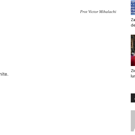
Prot Victor Mihalachi
Za
de
Zi
mite.
lu