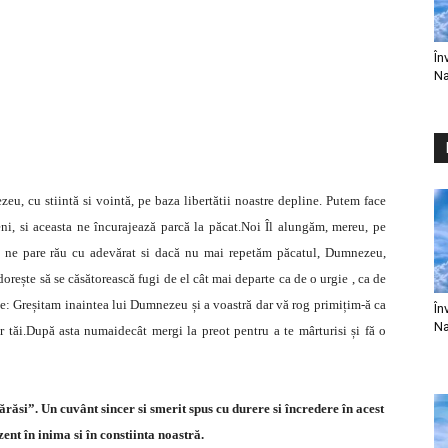
În
Na
zeu, cu stiintă si vointă, pe baza libertătii noastre depline. Putem face
ni, si aceasta ne încurajează parcă la păcat.Noi Îl alungăm, mereu, pe
 ne pare rău cu adevărat si dacă nu mai repetăm păcatul, Dumnezeu,
orește să se căsătorească fugi de el cât mai departe ca de o urgie , ca de
dule: Greșitam inaintea lui Dumnezeu și a voastră dar vă rog primițim-ă ca
În
Na
r tăi.După asta numaidecât mergi la preot pentru a te mârturisi și fă o
si”. Un cuvânt sincer si smerit spus cu durere si încredere în acest
nt în inima si în constiinta noastră.