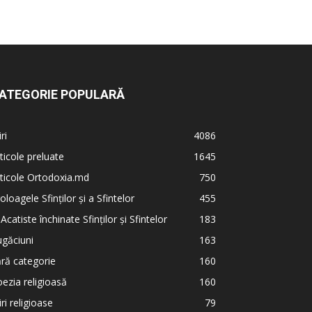
ATEGORIE POPULARĂ
iri
4086
ticole preluate
1645
ticole Ortodoxia.md
750
oloagele Sfinților și a Sfintelor
455
 Acatiste închinate Sfinților și Sfintelor
183
găciuni
163
ră categorie
160
ezia religioasă
160
iri religioase
79