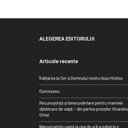
ALEGEREA EDITORULUI
Articole recente
Înălțarea la Cer a Domnului nostru Iisus Hristos
Dumnezeu…
Recunoștință și binecuvântare pentru mamele
dătătoare de viață – din partea preoților Vicariatu
Orhei
Marșul pentru viață la cea de-a II-a ediție în s.