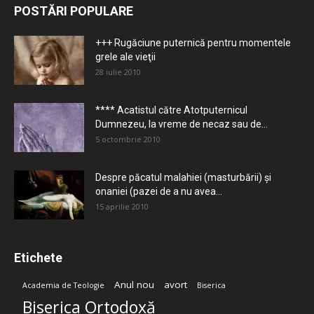
POSTĂRI POPULARE
+++ Rugăciune puternică pentru momentele
grele ale vieţii
28 iulie 2010
**** Acatistul către Atotputernicul
Dumnezeu, la vreme de necaz sau de...
5 octombrie 2010
Despre păcatul malahiei (masturbării) şi
onaniei (pazei de a nu avea...
15 aprilie 2010
Etichete
Anul nou
avort
Academia de Teologie
Biserica
Biserica Ortodoxă