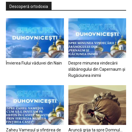
Descoperă ortodoxia
Învierea Fiului văduvei din Nain
Despre minunea vindecării
slăbănogului din Capernaum și
Rugăciunea inimii
Zaheu Vameșul și sfințirea de
Aruncă grija ta spre Domnul…