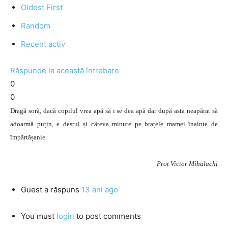
Oldest First
Random
Recent activ
Răspunde la această întrebare
0
0
Dragă soră, dacă copilul vrea apă să i se dea apă dar după asta neapărat să
adoarmă puțin, e destul și câteva minute pe brațele mamei înainte de
împărtășanie.
Prot Victor Mihalachi
Guest
a răspuns
13 ani ago
You must
login
to post comments