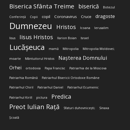
Biserica Sfânta Treime
biserică
Botezul
dragoste
copil
Coronavirus
Cruce
Conferință
Copii
Dumnezeu
Hristos
Icoana
Ierusalim
Iisus Hristos
Iisus
Ilarion Boian
Israel
Lucășeuca
mamă
Mitropolia
Mitropolia Moldovei;
Nașterea Domnului
moarte
Mântuitorul Hristos
Orhei
ortodoxia
Papa Francisc
Patriarhia de la Moscova
Patriarhia Română
Patriarhul Bisericii Ortodoxe Române
Patriarhul Chiril
Patriarhul Daniel
Patriarhul Ecumenic
Predica
Patriarhul Kirill
pictura
Preot Iulian Rață
Sfaturi duhovnicești;
Sinaxa
Școală