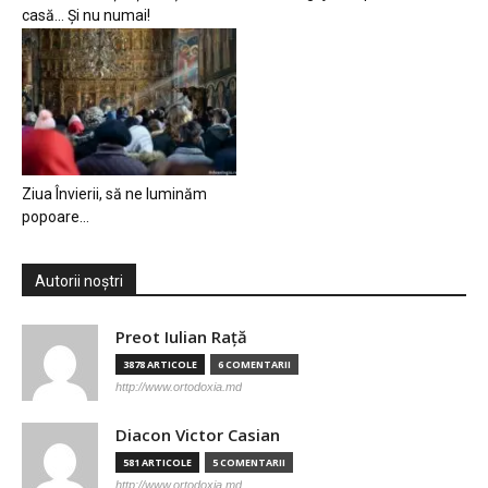
casă… Și nu numai!
Ziua Învierii, să ne luminăm
popoare…
Autorii noștri
Preot Iulian Raţă
3878 ARTICOLE
6 COMENTARII
http://www.ortodoxia.md
Diacon Victor Casian
581 ARTICOLE
5 COMENTARII
http://www.ortodoxia.md