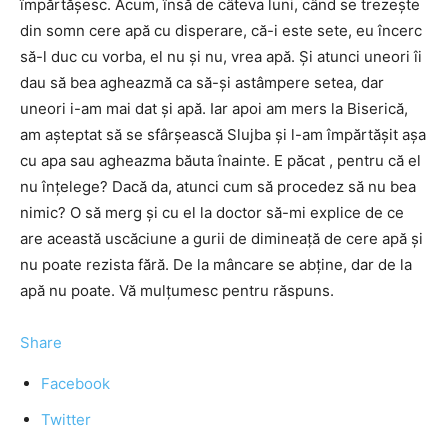
împărtășesc. Acum, însă de câteva luni, când se trezește
din somn cere apă cu disperare, că-i este sete, eu încerc
să-l duc cu vorba, el nu și nu, vrea apă. Și atunci uneori îi
dau să bea agheazmă ca să-și astâmpere setea, dar
uneori i-am mai dat și apă. Iar apoi am mers la Biserică,
am așteptat să se sfârșească Slujba și l-am împărtășit așa
cu apa sau agheazma băuta înainte. E păcat , pentru că el
nu înțelege? Dacă da, atunci cum să procedez să nu bea
nimic? O să merg și cu el la doctor să-mi explice de ce
are această uscăciune a gurii de dimineață de cere apă și
nu poate rezista fără. De la mâncare se abține, dar de la
apă nu poate. Vă mulțumesc pentru răspuns.
Share
Facebook
Twitter