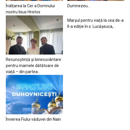
Înălțarea la Cer a Domnului
Dumnezeu…
nostru Iisus Hristos
Marșul pentru viață la cea de-a
II-a ediție în s. Lucășeuca,...
Recunoștință și binecuvântare
pentru mamele dătătoare de
viață – din partea...
Învierea Fiului văduvei din Nain