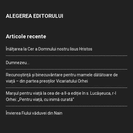
ALEGEREA EDITORULUI
Articole recente
Înălțarea la Cer a Domnului nostru Iisus Hristos
Dumnezeu…
Recunoștință și binecuvântare pentru mamele dătătoare de
viață – din partea preoților Vicariatului Orhei
Marșul pentru viață la cea de-a II-a ediție în s. Lucășeuca, r-l
Orhei: „Pentru viață, cu inimă curată”
Învierea Fiului văduvei din Nain