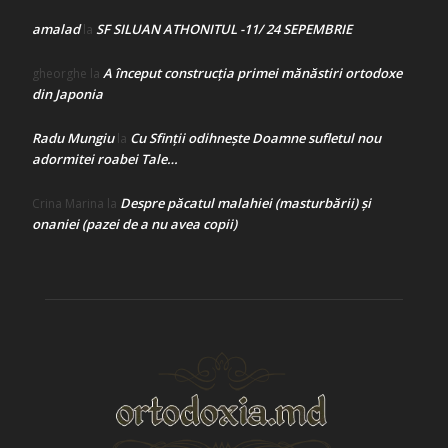
amalad
SF SILUAN ATHONITUL -11/ 24 SEPEMBRIE
la
A început construcţia primei mănăstiri ortodoxe
gheorghe
la
din Japonia
Radu Mungiu
Cu Sfinții odihnește Doamne sufletul nou
la
adormitei roabei Tale…
Despre păcatul malahiei (masturbării) şi
Crina Marina
la
onaniei (pazei de a nu avea copii)