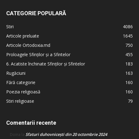
CATEGORIE POPULARĂ
Stiri
4086
Articole preluate
1645
Articole Ortodoxia.md
750
Proloagele Sfinților și a Sfintelor
455
6. Acatiste închinate Sfinților și Sfintelor
183
Rugăciuni
163
Fără categorie
160
Poezia religioasă
160
Stiri religioase
79
Comentarii recente
Sfaturi duhovnicești din 20 octombrie 2024
Doina
la