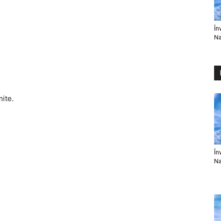
În
Na
mite.
În
Na