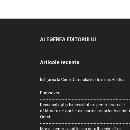
ALEGEREA EDITORULUI
Articole recente
Înălțarea la Cer a Domnului nostru Iisus Hristos
Dumnezeu…
Recunoștință și binecuvântare pentru mamele
dătătoare de viață – din partea preoților Vicariatu
Orhei
Marșul pentru viață la cea de-a II-a ediție în s.