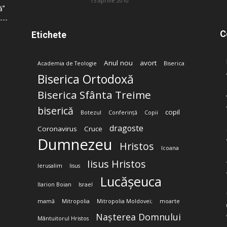
15 aprilie 2010
ă”
C
Etichete
Anul nou
avort
Academia de Teologie
Biserica
Biserica Ortodoxă
Biserica Sfânta Treime
biserică
copil
Botezul
Conferință
Copii
dragoste
Coronavirus
Cruce
Dumnezeu
Hristos
Icoana
Iisus Hristos
Ierusalim
Iisus
Lucășeuca
Ilarion Boian
Israel
mamă
Mitropolia
Mitropolia Moldovei;
moarte
Nașterea Domnului
Mântuitorul Hristos