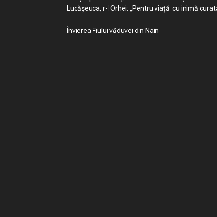
Lucășeuca, r-l Orhei: „Pentru viață, cu inimă curat
Învierea Fiului văduvei din Nain