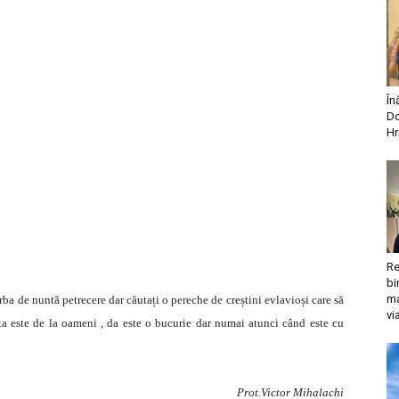
În
Do
Hr
Re
bi
ma
ba de nuntă petrecere dar căutați o pereche de creștini evlavioși care să
vi
ta este de la oameni , da este o bucurie dar numai atunci când este cu
Prot.Victor Mihalachi