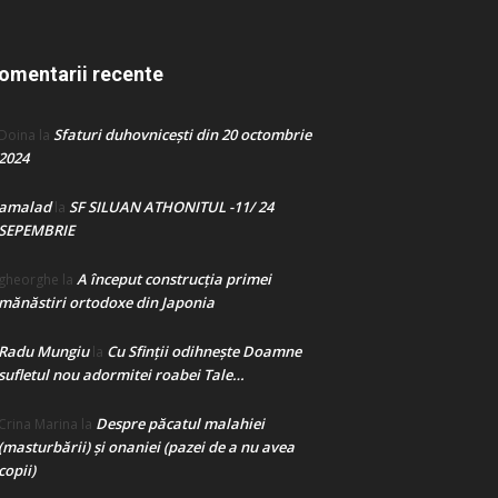
omentarii recente
Sfaturi duhovnicești din 20 octombrie
Doina
la
2024
amalad
SF SILUAN ATHONITUL -11/ 24
la
SEPEMBRIE
A început construcţia primei
gheorghe
la
mănăstiri ortodoxe din Japonia
Radu Mungiu
Cu Sfinții odihnește Doamne
la
sufletul nou adormitei roabei Tale…
Despre păcatul malahiei
Crina Marina
la
(masturbării) şi onaniei (pazei de a nu avea
copii)