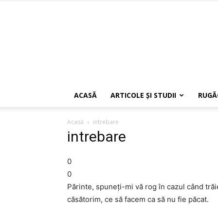
ACASĂ
ARTICOLE ŞI STUDII
RUGĂ
Acasă
intrebare
intrebare
0
0
Părinte, spuneţi-mi vă rog în cazul când tră
căsătorim, ce să facem ca să nu fie păcat.