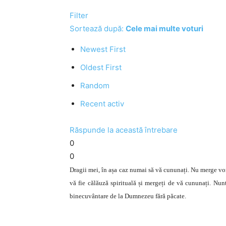
Filter
Sortează după:
Cele mai multe voturi
Newest First
Oldest First
Random
Recent activ
Răspunde la această întrebare
0
0
Dragii mei, în așa caz numai să vă cununați. Nu merge vor
vă fie călăuză spirituală și mergeți de vă cununați. Nun
binecuvântare de la Dumnezeu fără păcate.