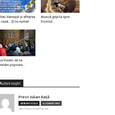
heu Vameșul și sfințirea
Aruncă grija ta spre
 casă… Și nu numai!
Domnul…
ua Învierii, să ne
minăm popoare…
Autorii noștri
Preot Iulian Raţă
3878 ARTICOLE
6 COMENTARII
http://www.ortodoxia.md