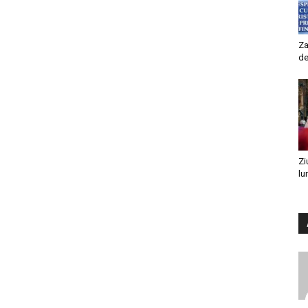
Za
de
Zi
lu