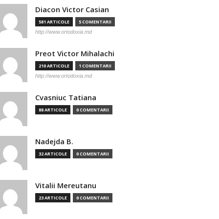
Diacon Victor Casian
581 ARTICOLE
5 COMENTARII
http://www.ortodoxia.md
Preot Victor Mihalachi
210 ARTICOLE
1 COMENTARII
http://www.ortodoxia.md
Cvasniuc Tatiana
88 ARTICOLE
0 COMENTARII
Nadejda B.
32 ARTICOLE
0 COMENTARII
Vitalii Mereutanu
23 ARTICOLE
0 COMENTARII