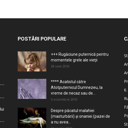
POSTĂRI POPULARE
C
+++ Rugăciune puternică pentru
St
momentele grele ale vieţii
Ar
28 iulie 2010
Ar
Pr
**** Acatistul către
Atotputernicul Dumnezeu, la
6.
vreme de necaz sau de...
Ru
5 octombrie 2010
Fă
lui
Despre păcatul malahiei
Po
(masturbării) şi onaniei (pazei de
a nu avea...
St