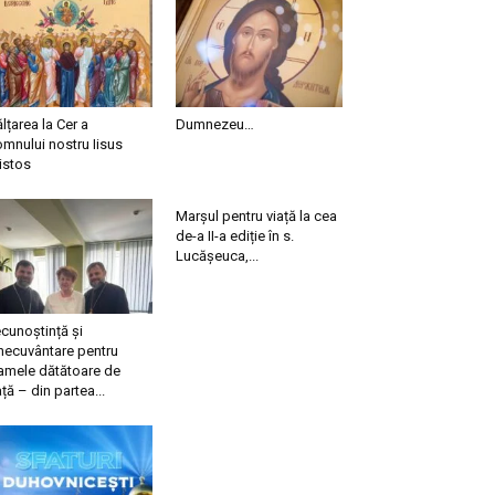
ălțarea la Cer a
Dumnezeu…
mnului nostru Iisus
istos
Marșul pentru viață la cea
de-a II-a ediție în s.
Lucășeuca,...
cunoștință și
necuvântare pentru
mele dătătoare de
ață – din partea...