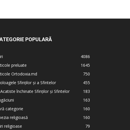
ATEGORIE POPULARĂ
iri
4086
ticole preluate
1645
ticole Ortodoxia.md
750
oloagele Sfinților și a Sfintelor
455
 Acatiste închinate Sfinților și Sfintelor
183
găciuni
163
ră categorie
160
ezia religioasă
160
iri religioase
79