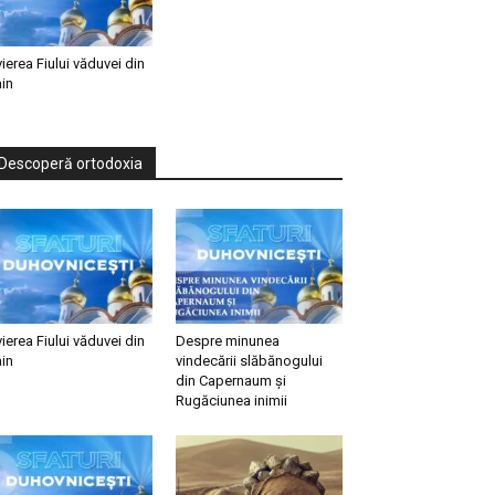
vierea Fiului văduvei din
in
Descoperă ortodoxia
vierea Fiului văduvei din
Despre minunea
in
vindecării slăbănogului
din Capernaum și
Rugăciunea inimii