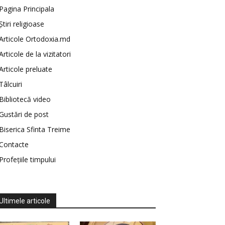
Pagina Principala
Știri religioase
Articole Ortodoxia.md
Articole de la vizitatori
Articole preluate
Tâlcuiri
Bibliotecă video
Gustări de post
Biserica Sfinta Treime
Contacte
Profețiile timpului
Ultimele articole