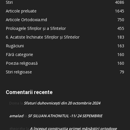
Stiri
4086
Articole preluate
1645
Articole Ortodoxia.md
750
Proloagele Sfinților și a Sfintelor
455
6. Acatiste închinate Sfinților și Sfintelor
183
Rugăciuni
163
Fără categorie
160
Poezia religioasă
160
Stiri religioase
79
Comentarii recente
Sfaturi duhovnicești din 20 octombrie 2024
Doina
la
amalad
SF SILUAN ATHONITUL -11/ 24 SEPEMBRIE
la
A început construcţia primei mănăstiri ortodoxe
gheorghe
la