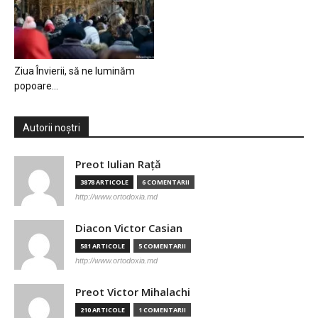
Ziua Învierii, să ne luminăm
popoare…
Autorii noștri
Preot Iulian Raţă
3878 ARTICOLE
6 COMENTARII
http://www.ortodoxia.md
Diacon Victor Casian
581 ARTICOLE
5 COMENTARII
http://www.ortodoxia.md
Preot Victor Mihalachi
210 ARTICOLE
1 COMENTARII