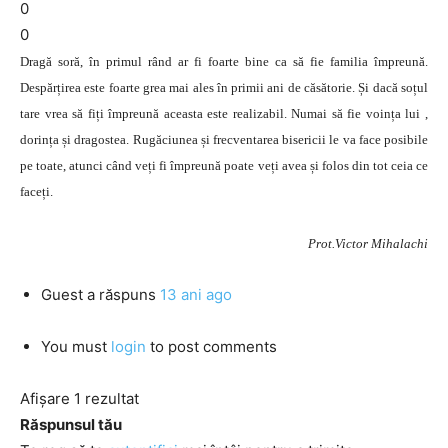
0
0
Dragă soră, în primul rând ar fi foarte bine ca să fie familia împreună.
Despărțirea este foarte grea mai ales în primii ani de căsătorie. Și dacă soțul
tare vrea să fiți împreună aceasta este realizabil. Numai să fie voința lui ,
dorința și dragostea. Rugăciunea și frecventarea bisericii le va face posibile
pe toate, atunci când veți fi împreună poate veți avea și folos din tot ceia ce
faceți.
Prot.Victor Mihalachi
Guest
a răspuns
13 ani ago
You must
login
to post comments
Afișare 1 rezultat
Răspunsul tău