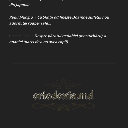
din Japonia
Radu Mungiu
Cu Sfinții odihnește Doamne sufletul nou
la
adormitei roabei Tale…
Despre păcatul malahiei (masturbării) şi
Crina Marina
la
onaniei (pazei de a nu avea copii)