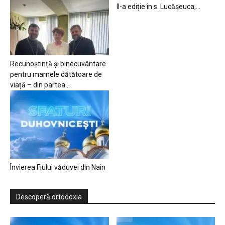
II-a ediție în s. Lucășeuca,...
Recunoștință și binecuvântare
pentru mamele dătătoare de
viață – din partea...
Învierea Fiului văduvei din Nain
Descoperă ortodoxia