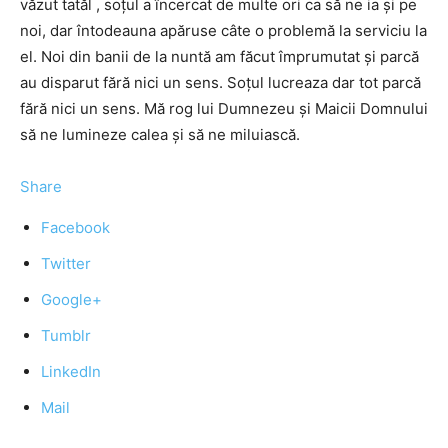
văzut tatăl , soţul a încercat de multe ori ca să ne ia şi pe
noi, dar întodeauna apăruse câte o problemă la serviciu la
el. Noi din banii de la nuntă am făcut împrumutat şi parcă
au disparut fără nici un sens. Soţul lucreaza dar tot parcă
fără nici un sens. Mă rog lui Dumnezeu şi Maicii Domnului
să ne lumineze calea şi să ne miluiască.
Share
Facebook
Twitter
Google+
Tumblr
LinkedIn
Mail