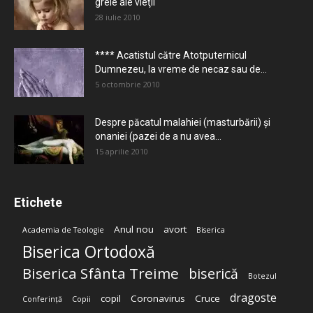
grele ale vieţii
28 iulie 2010
**** Acatistul către Atotputernicul
Dumnezeu, la vreme de necaz sau de...
5 octombrie 2010
Despre păcatul malahiei (masturbării) şi
onaniei (pazei de a nu avea...
15 aprilie 2010
Etichete
Anul nou
avort
Academia de Teologie
Biserica
Biserica Ortodoxă
Biserica Sfânta Treime
biserică
Botezul
dragoste
copil
Coronavirus
Cruce
Conferință
Copii