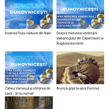
Învierea Fiului văduvei din Nain
Despre minunea vindecării
slăbănogului din Capernaum și
Rugăciunea inimii
Zaheu Vameșul și sfințirea de
Aruncă grija ta spre Domnul…
casă… Și nu numai!