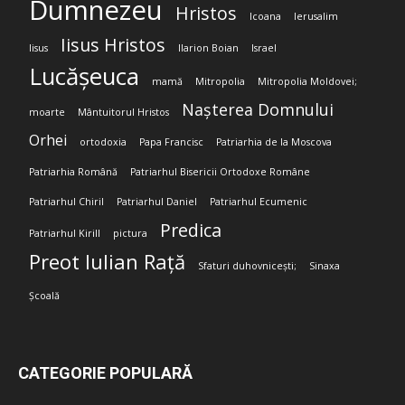
Dumnezeu
Hristos
Icoana
Ierusalim
Iisus Hristos
Iisus
Ilarion Boian
Israel
Lucășeuca
mamă
Mitropolia
Mitropolia Moldovei;
Nașterea Domnului
moarte
Mântuitorul Hristos
Orhei
ortodoxia
Papa Francisc
Patriarhia de la Moscova
Patriarhia Română
Patriarhul Bisericii Ortodoxe Române
Patriarhul Chiril
Patriarhul Daniel
Patriarhul Ecumenic
Predica
Patriarhul Kirill
pictura
Preot Iulian Rață
Sfaturi duhovnicești;
Sinaxa
Școală
CATEGORIE POPULARĂ