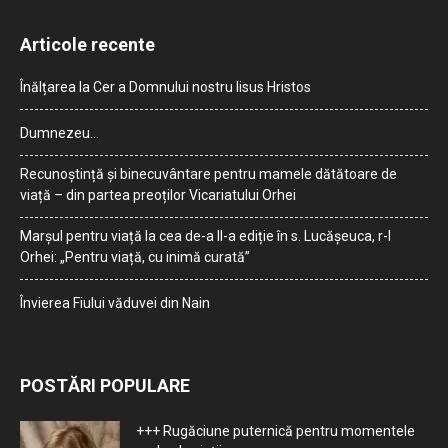
Articole recente
Înălțarea la Cer a Domnului nostru Iisus Hristos
Dumnezeu…
Recunoștință și binecuvântare pentru mamele dătătoare de
viață – din partea preoților Vicariatului Orhei
Marșul pentru viață la cea de-a II-a ediție în s. Lucășeuca, r-l
Orhei: „Pentru viață, cu inimă curată”
Învierea Fiului văduvei din Nain
POSTĂRI POPULARE
+++ Rugăciune puternică pentru momentele