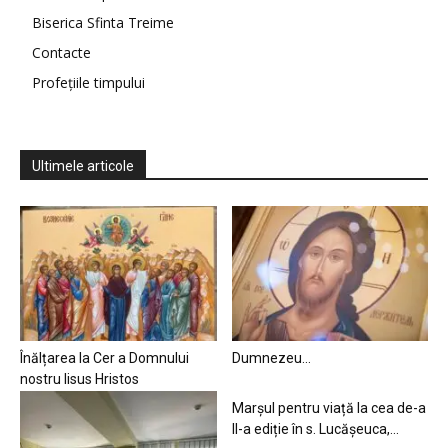
Biserica Sfinta Treime
Contacte
Profețiile timpului
Ultimele articole
Înălțarea la Cer a Domnului
Dumnezeu…
nostru Iisus Hristos
Marșul pentru viață la cea de-a
II-a ediție în s. Lucășeuca,...