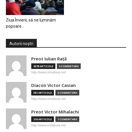
Ziua Învierii, să ne luminăm
popoare…
Autorii noștri
Preot Iulian Raţă
3878 ARTICOLE
6 COMENTARII
http://www.ortodoxia.md
Diacon Victor Casian
581 ARTICOLE
5 COMENTARII
http://www.ortodoxia.md
Preot Victor Mihalachi
210 ARTICOLE
1 COMENTARII
http://www.ortodoxia.md