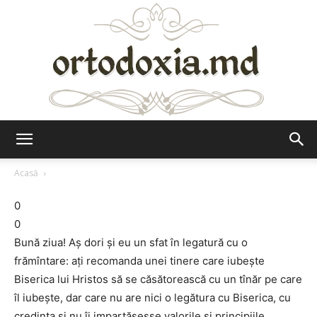
Ortodoxia.md
Acasă
0
0
Bună ziua! Aş dori şi eu un sfat în legatură cu o
frămîntare: aţi recomanda unei tinere care iubeşte
Biserica lui Hristos să se căsătorească cu un tînăr pe care
îl iubeşte, dar care nu are nici o legătura cu Biserica, cu
credinţa şi nu îi impartăşesşe valorile şi principiile