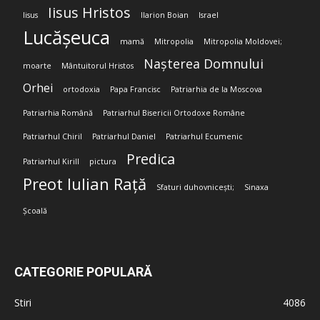
Iisus Hristos
Iisus
Ilarion Boian
Israel
Lucășeuca
mamă
Mitropolia
Mitropolia Moldovei;
Nașterea Domnului
moarte
Mântuitorul Hristos
Orhei
ortodoxia
Papa Francisc
Patriarhia de la Moscova
Patriarhia Română
Patriarhul Bisericii Ortodoxe Române
Patriarhul Chiril
Patriarhul Daniel
Patriarhul Ecumenic
Predica
Patriarhul Kirill
pictura
Preot Iulian Rață
Sfaturi duhovnicești;
Sinaxa
Școală
CATEGORIE POPULARĂ
Stiri
4086