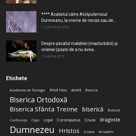
**** Acatistul către Atotputernicul
Dumnezeu, la vreme de necaz sau de...
5 octombrie 2010
Despre păcatul malahiei (masturbării) şi
onaniei (pazei de a nu avea...
15 aprilie 2010
Etichete
Anul nou
avort
Academia de Teologie
Biserica
Biserica Ortodoxă
Biserica Sfânta Treime
biserică
Botezul
dragoste
copil
Coronavirus
Cruce
Conferință
Copii
Dumnezeu
Hristos
Icoana
Ierusalim