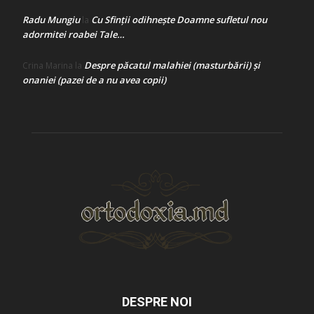
Radu Mungiu
Cu Sfinții odihnește Doamne sufletul nou
la
adormitei roabei Tale…
Despre păcatul malahiei (masturbării) şi
Crina Marina
la
onaniei (pazei de a nu avea copii)
DESPRE NOI