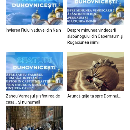
Învierea Fiului văduvei din Nain
Despre minunea vindecării
slăbănogului din Capernaum și
Rugăciunea inimii
Zaheu Vameșul și sfințirea de
Aruncă grija ta spre Domnul…
casă… Și nu numai!