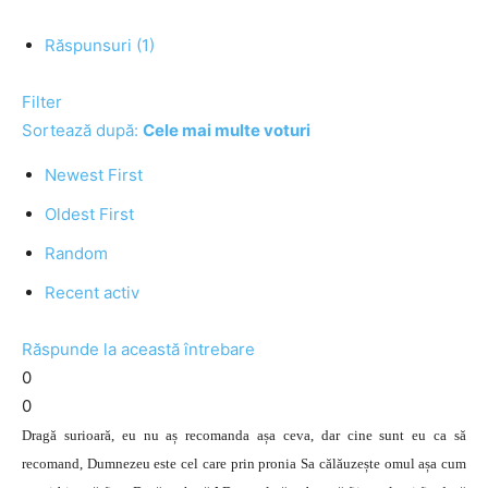
Răspunsuri (1)
Filter
Sortează după:
Cele mai multe voturi
Newest First
Oldest First
Random
Recent activ
Răspunde la această întrebare
0
0
Dragă surioară, eu nu aș recomanda așa ceva, dar cine sunt eu ca să
recomand, Dumnezeu este cel care prin pronia Sa călăuzește omul așa cum