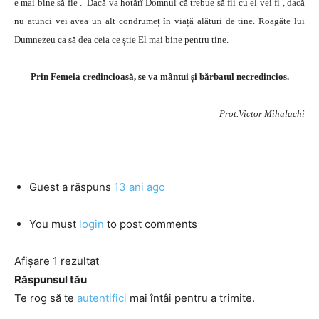
e mai bine să fie . Dacă va hotărî Domnul că trebue să fii cu el vei fi , dacă
nu atunci vei avea un alt condrumeț în viață alături de tine. Roagăte lui
Dumnezeu ca să dea ceia ce știe El mai bine pentru tine.
Prin Femeia credincioasă, se va mântui și bărbatul necredincios.
Prot.Victor Mihalachi
Guest
a răspuns
13 ani ago
You must
login
to post comments
Afișare 1 rezultat
Răspunsul tău
Te rog să te
autentifici
mai întâi pentru a trimite.