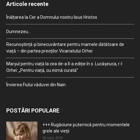
Articole recente
Înălțarea la Cer a Domnului nostru Iisus Hristos
Dumnezeu…
Recunoștință și binecuvântare pentru mamele dătătoare de
viață – din partea preoților Vicariatului Orhei
Marșul pentru viață la cea de-a II-a ediție în s. Lucășeuca, r-l
Orhei: „Pentru viață, cu inimă curată”
Învierea Fiului văduvei din Nain
POSTĂRI POPULARE
+++ Rugăciune puternică pentru momentele
grele ale vieţii
28 iulie 2010