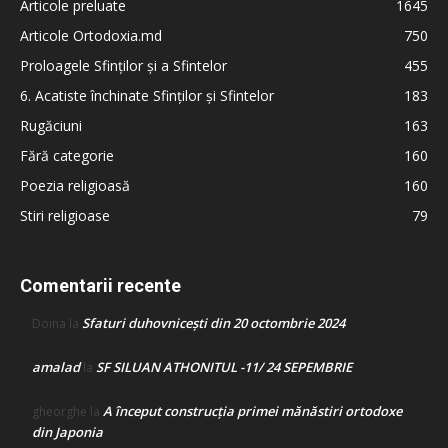
Articole preluate
1645
Articole Ortodoxia.md
750
Proloagele Sfinților și a Sfintelor
455
6. Acatiste închinate Sfinților și Sfintelor
183
Rugăciuni
163
Fără categorie
160
Poezia religioasă
160
Stiri religioase
79
Comentarii recente
Sfaturi duhovnicești din 20 octombrie 2024
Doina
la
amalad
SF SILUAN ATHONITUL -11/ 24 SEPEMBRIE
la
A început construcţia primei mănăstiri ortodoxe
gheorghe
la
din Japonia