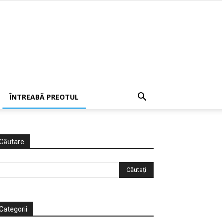
ÎNTREABĂ PREOTUL
Căutare
Categorii