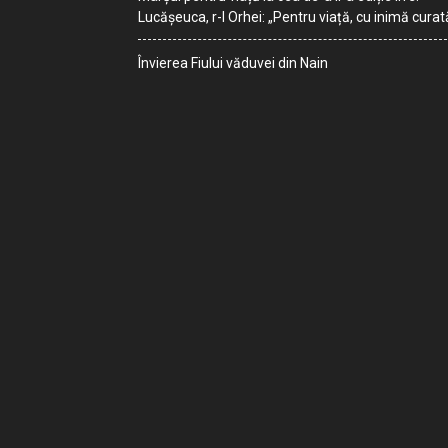
Lucășeuca, r-l Orhei: „Pentru viață, cu inimă curat
Învierea Fiului văduvei din Nain