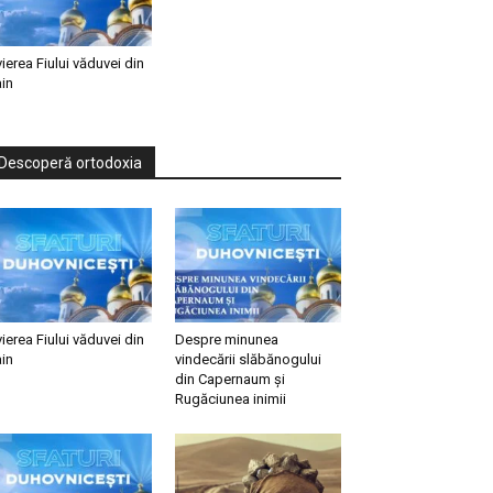
vierea Fiului văduvei din
in
Descoperă ortodoxia
vierea Fiului văduvei din
Despre minunea
in
vindecării slăbănogului
din Capernaum și
Rugăciunea inimii