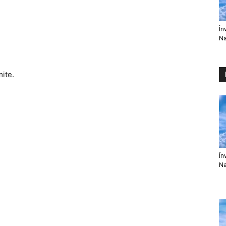
În
Na
mite.
În
Na