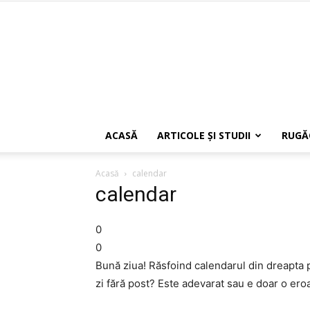
ACASĂ
ARTICOLE ŞI STUDII
RUGĂ
Acasă
calendar
calendar
0
0
Bună ziua! Răsfoind calendarul din dreapta 
zi fără post? Este adevarat sau e doar o er