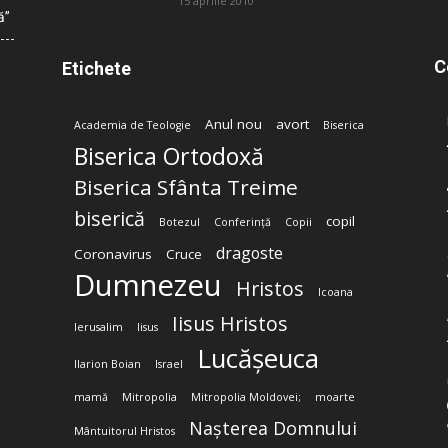
15 aprilie 2010
ă”
C
Etichete
Anul nou
avort
Academia de Teologie
Biserica
Biserica Ortodoxă
Biserica Sfânta Treime
biserică
copil
Botezul
Conferință
Copii
dragoste
Coronavirus
Cruce
Dumnezeu
Hristos
Icoana
Iisus Hristos
Ierusalim
Iisus
Lucășeuca
Ilarion Boian
Israel
mamă
Mitropolia
Mitropolia Moldovei;
moarte
Nașterea Domnului
Mântuitorul Hristos