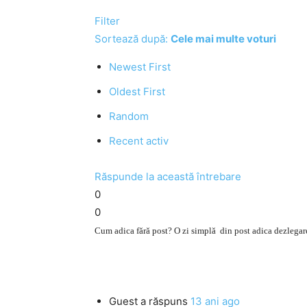
Filter
Sortează după:
Cele mai multe voturi
Newest First
Oldest First
Random
Recent activ
Răspunde la această întrebare
0
0
Cum adica fără post? O zi simplă din post adica dezlegare
Guest
a răspuns
13 ani ago