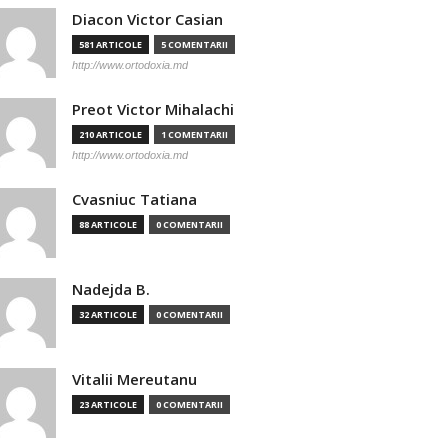
Diacon Victor Casian
581 ARTICOLE
5 COMENTARII
http://www.ortodoxia.md
Preot Victor Mihalachi
210 ARTICOLE
1 COMENTARII
http://www.ortodoxia.md
Cvasniuc Tatiana
88 ARTICOLE
0 COMENTARII
Nadejda B.
32 ARTICOLE
0 COMENTARII
Vitalii Mereutanu
23 ARTICOLE
0 COMENTARII