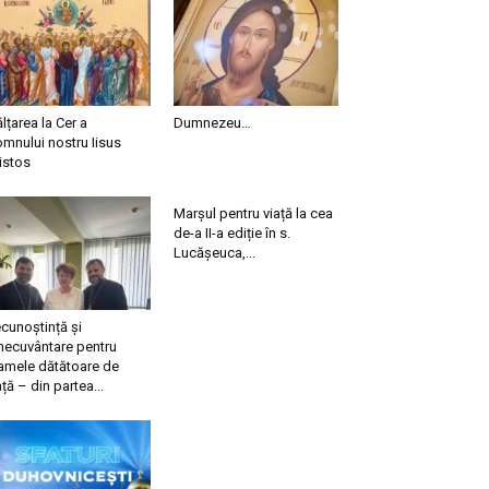
ălțarea la Cer a
Dumnezeu…
mnului nostru Iisus
istos
Marșul pentru viață la cea
de-a II-a ediție în s.
Lucășeuca,...
cunoștință și
necuvântare pentru
mele dătătoare de
ață – din partea...