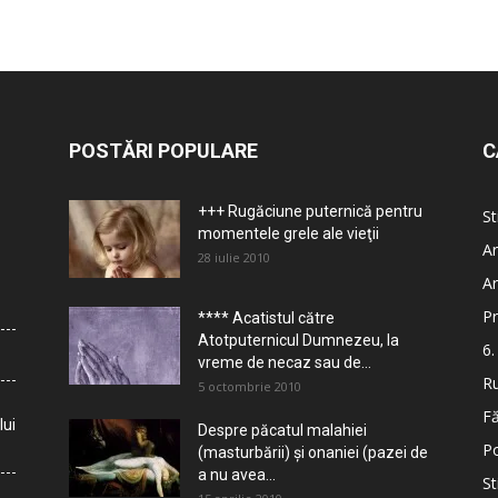
POSTĂRI POPULARE
C
+++ Rugăciune puternică pentru
St
momentele grele ale vieţii
Ar
28 iulie 2010
Ar
Pr
**** Acatistul către
Atotputernicul Dumnezeu, la
6.
vreme de necaz sau de...
Ru
5 octombrie 2010
Fă
lui
Despre păcatul malahiei
Po
(masturbării) şi onaniei (pazei de
a nu avea...
St