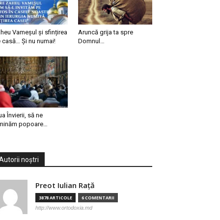
heu Vameșul și sfințirea
Aruncă grija ta spre
 casă… Și nu numai!
Domnul…
ua Învierii, să ne
minăm popoare…
Autorii noștri
Preot Iulian Raţă
3878 ARTICOLE
6 COMENTARII
http://www.ortodoxia.md