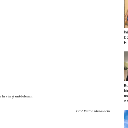
În
Do
Hr
Re
bi
ma
 la vin și untdelemn.
vi
Prot.Victor Mihalachi