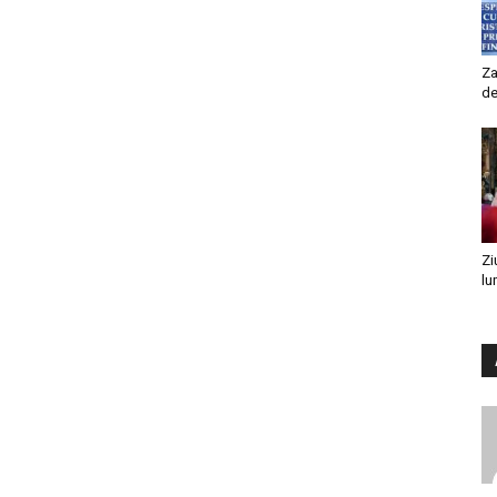
Za
de
Zi
lu