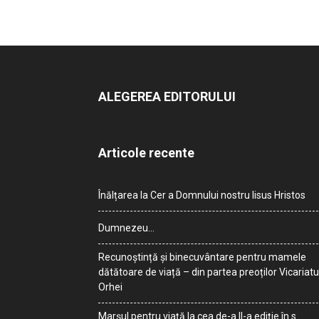
ALEGEREA EDITORULUI
Articole recente
Înălțarea la Cer a Domnului nostru Iisus Hristos
Dumnezeu…
Recunoștință și binecuvântare pentru mamele
dătătoare de viață – din partea preoților Vicariatu
Orhei
Marșul pentru viață la cea de-a II-a ediție în s.