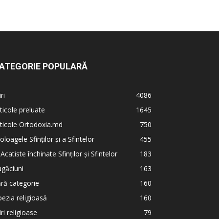
ATEGORIE POPULARĂ
iri
4086
ticole preluate
1645
ticole Ortodoxia.md
750
oloagele Sfinților și a Sfintelor
455
 Acatiste închinate Sfinților și Sfintelor
183
găciuni
163
ră categorie
160
ezia religioasă
160
iri religioase
79