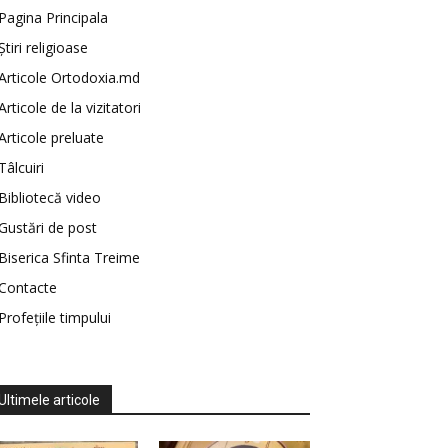
Pagina Principala
Știri religioase
Articole Ortodoxia.md
Articole de la vizitatori
Articole preluate
Tâlcuiri
Bibliotecă video
Gustări de post
Biserica Sfinta Treime
Contacte
Profețiile timpului
Ultimele articole