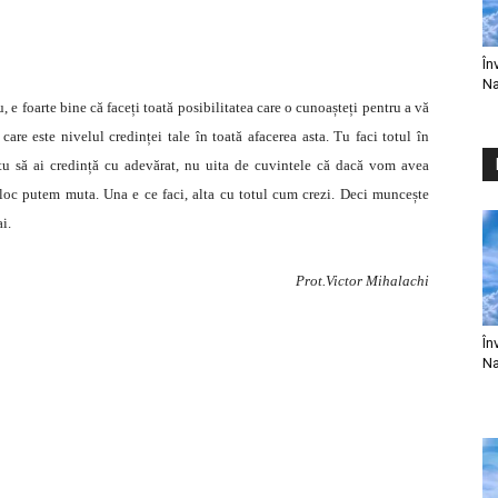
În
Na
 e foarte bine că faceți toată posibilitatea care o cunoașteți pentru a vă
care este nivelul credinței tale în toată afacerea asta. Tu faci totul în
tu să ai credință cu adevărat, nu uita de cuvintele că dacă vom avea
 loc putem muta. Una e ce faci, alta cu totul cum crezi. Deci muncește
i.
Prot.Victor Mihalachi
În
Na