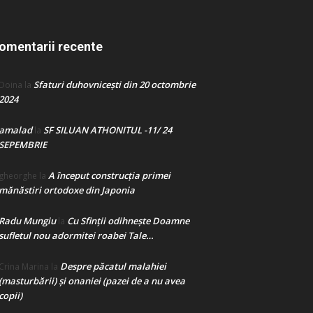
omentarii recente
Sfaturi duhovnicești din 20 octombrie
Doina
la
2024
amalad
SF SILUAN ATHONITUL -11/ 24
la
SEPEMBRIE
A început construcţia primei
gheorghe
la
mănăstiri ortodoxe din Japonia
Radu Mungiu
Cu Sfinții odihnește Doamne
la
sufletul nou adormitei roabei Tale…
Despre păcatul malahiei
Crina Marina
la
(masturbării) şi onaniei (pazei de a nu avea
copii)