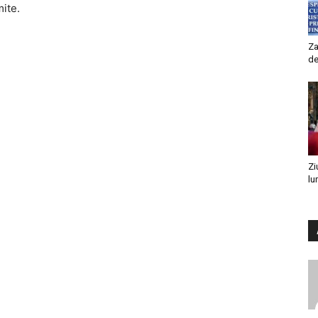
mite.
Za
de
Zi
lu