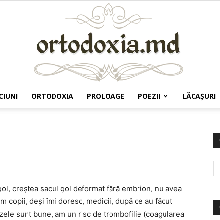
CIUNI
ORTODOXIA
PROLOAGE
POEZII
LĂCAŞURI
Ortodoxia.md
gol, creştea sacul gol deformat fără embrion, nu avea
am copii, deşi îmi doresc, medicii, după ce au făcut
lizele sunt bune, am un risc de trombofilie (coagularea