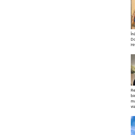
În
Do
Hr
Re
bi
ma
vi