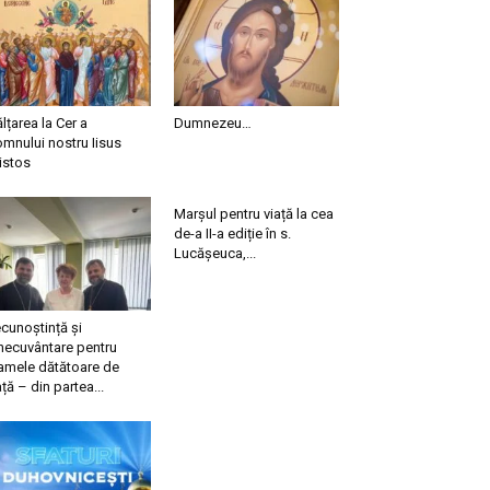
ălțarea la Cer a
Dumnezeu…
mnului nostru Iisus
istos
Marșul pentru viață la cea
de-a II-a ediție în s.
Lucășeuca,...
cunoștință și
necuvântare pentru
mele dătătoare de
ață – din partea...