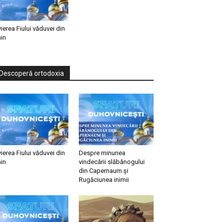
vierea Fiului văduvei din
in
Descoperă ortodoxia
vierea Fiului văduvei din
Despre minunea
in
vindecării slăbănogului
din Capernaum și
Rugăciunea inimii