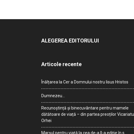
ALEGEREA EDITORULUI
Articole recente
Înălțarea la Cer a Domnului nostru Iisus Hristos
Dumnezeu…
Recunoștință și binecuvântare pentru mamele
dătătoare de viață – din partea preoților Vicariatu
Orhei
Marșul pentru viață la cea de-a II-a ediție în s.