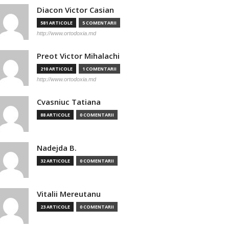
Diacon Victor Casian
581 ARTICOLE
5 COMENTARII
http://www.ortodoxia.md
Preot Victor Mihalachi
210 ARTICOLE
1 COMENTARII
http://www.ortodoxia.md
Cvasniuc Tatiana
88 ARTICOLE
0 COMENTARII
Nadejda B.
32 ARTICOLE
0 COMENTARII
Vitalii Mereutanu
23 ARTICOLE
0 COMENTARII