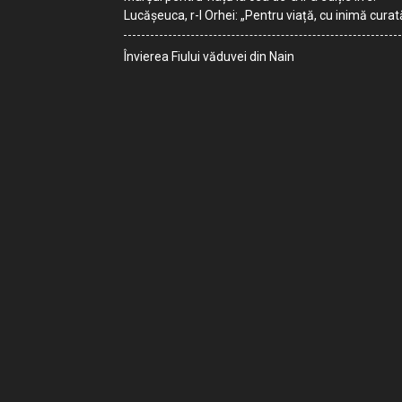
Lucășeuca, r-l Orhei: „Pentru viață, cu inimă curat
Învierea Fiului văduvei din Nain