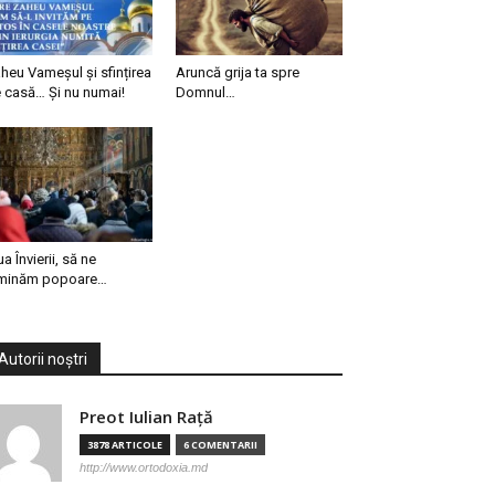
heu Vameșul și sfințirea
Aruncă grija ta spre
 casă… Și nu numai!
Domnul…
ua Învierii, să ne
minăm popoare…
Autorii noștri
Preot Iulian Raţă
3878 ARTICOLE
6 COMENTARII
http://www.ortodoxia.md