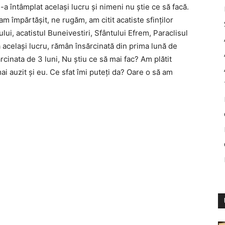
a întâmplat acelaşi lucru şi nimeni nu ştie ce să facă.
-am împărtăşit, ne rugăm, am citit acatiste sfinţilor
i, acatistul Buneivestiri, Sfântului Efrem, Paraclisul
 acelaşi lucru, rămân însărcinată din prima lună de
cinata de 3 luni, Nu ştiu ce să mai fac? Am plătit
ai auzit şi eu. Ce sfat îmi puteţi da? Oare o să am