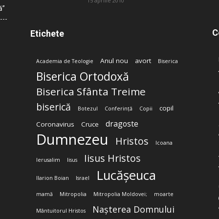
15 aprilie 2010
ă”
C
Etichete
Anul nou
avort
Academia de Teologie
Biserica
Biserica Ortodoxă
Biserica Sfânta Treime
biserică
copil
Botezul
Conferință
Copii
dragoste
Coronavirus
Cruce
Dumnezeu
Hristos
Icoana
Iisus Hristos
Ierusalim
Iisus
Lucășeuca
Ilarion Boian
Israel
mamă
Mitropolia
Mitropolia Moldovei;
moarte
Nașterea Domnului
Mântuitorul Hristos