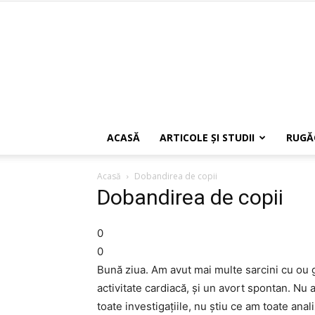
ACASĂ
ARTICOLE ŞI STUDII
RUGĂ
Acasă
Dobandirea de copii
Dobandirea de copii
0
0
Bună ziua. Am avut mai multe sarcini cu ou 
activitate cardiacă, şi un avort spontan. Nu 
toate investigaţiile, nu ştiu ce am toate ana