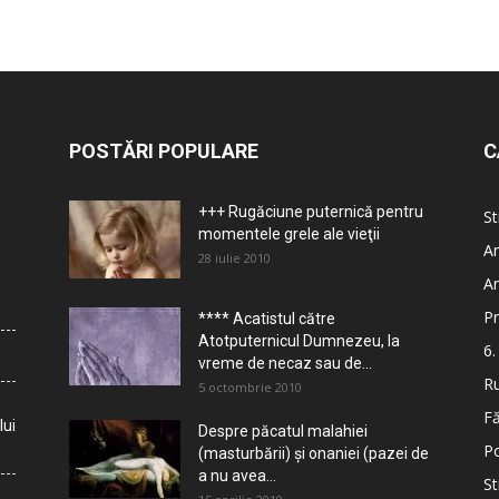
POSTĂRI POPULARE
C
+++ Rugăciune puternică pentru
St
momentele grele ale vieţii
Ar
28 iulie 2010
Ar
Pr
**** Acatistul către
Atotputernicul Dumnezeu, la
6.
vreme de necaz sau de...
Ru
5 octombrie 2010
Fă
lui
Despre păcatul malahiei
Po
(masturbării) şi onaniei (pazei de
a nu avea...
St