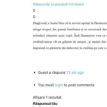
Răspunde la această întrebare
0
0
Dragă soră, e foarte bine că la nevoie apelați la Dumnezeu,
atinge scopul, dar puneți întrebarea și te cercetează dar 
schimbul obținerii unui copil. Însă Dumnezeu vrea ca 
credință macar cât un grăunte de muștar , și munții din
împreună cu părintele tău duhovnic la credința pe care o a
Guest
a răspuns
13 ani ago
You must
login
to post comments
Afișare 1 rezultat
Răspunsul tău