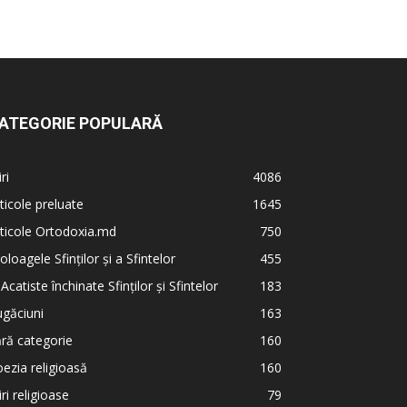
ATEGORIE POPULARĂ
iri
4086
ticole preluate
1645
ticole Ortodoxia.md
750
oloagele Sfinților și a Sfintelor
455
 Acatiste închinate Sfinților și Sfintelor
183
găciuni
163
ră categorie
160
ezia religioasă
160
iri religioase
79