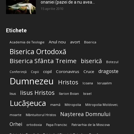
onaniei (pazei de a nu avea...
15 aprilie 2010
Etichete
Anul nou
avort
Academia de Teologie
Biserica
Biserica Ortodoxă
Biserica Sfânta Treime
biserică
Botezul
dragoste
copil
Coronavirus
Cruce
Conferință
Copii
Dumnezeu
Hristos
Icoana
Ierusalim
Iisus Hristos
Iisus
Ilarion Boian
Israel
Lucășeuca
mamă
Mitropolia
Mitropolia Moldovei;
Nașterea Domnului
moarte
Mântuitorul Hristos
Orhei
ortodoxia
Papa Francisc
Patriarhia de la Moscova