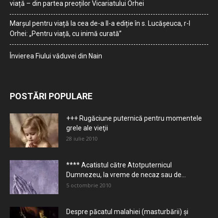
viață – din partea preoților Vicariatului Orhei
Marșul pentru viață la cea de-a II-a ediție în s. Lucășeuca, r-l
Orhei: „Pentru viață, cu inimă curată”
Învierea Fiului văduvei din Nain
POSTĂRI POPULARE
+++ Rugăciune puternică pentru momentele
grele ale vieţii
28 iulie 2010
**** Acatistul către Atotputernicul
Dumnezeu, la vreme de necaz sau de...
5 octombrie 2010
Despre păcatul malahiei (masturbării) şi