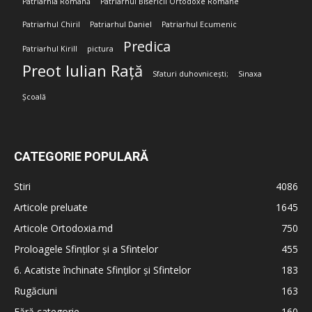
Patriarhia Română
Patriarhul Bisericii Ortodoxe Române
Patriarhul Chiril
Patriarhul Daniel
Patriarhul Ecumenic
Predica
Patriarhul Kirill
pictura
Preot Iulian Rață
Sfaturi duhovnicești;
Sinaxa
Școală
CATEGORIE POPULARĂ
Stiri
4086
Articole preluate
1645
Articole Ortodoxia.md
750
Proloagele Sfinților și a Sfintelor
455
6. Acatiste închinate Sfinților și Sfintelor
183
Rugăciuni
163
Fără categorie
160