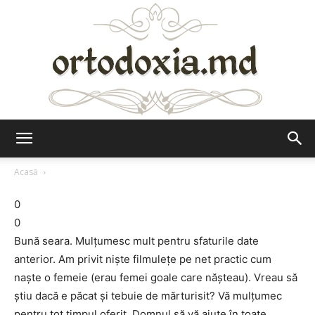
Ortodoxia.md
Acasă
0
0
Bună seara. Mulţumesc mult pentru sfaturile date
anterior. Am privit nişte filmuleţe pe net practic cum
naşte o femeie (erau femei goale care năşteau). Vreau să
ştiu dacă e păcat şi tebuie de mărturisit? Vă mulţumec
pentru tot timpul oferit. Domnul să vă ajute în toate.