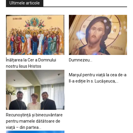
Ultimele articole
Înălțarea la Cer a Domnului
Dumnezeu…
nostru Iisus Hristos
Marșul pentru viață la cea de-a
II-a ediție în s. Lucășeuca,...
Recunoștință și binecuvântare
pentru mamele dătătoare de
viață – din partea...