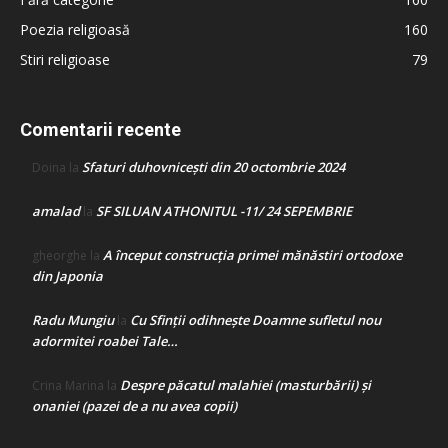
Poezia religioasă
160
Stiri religioase
79
Comentarii recente
Sfaturi duhovnicești din 20 octombrie 2024
Doina
la
amalad
SF SILUAN ATHONITUL -11/ 24 SEPEMBRIE
la
A început construcţia primei mănăstiri ortodoxe
gheorghe
la
din Japonia
Radu Mungiu
Cu Sfinții odihnește Doamne sufletul nou
la
adormitei roabei Tale…
Despre păcatul malahiei (masturbării) şi
Crina Marina
la
onaniei (pazei de a nu avea copii)