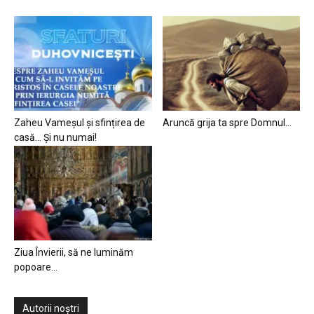
Zaheu Vameșul și sfințirea de
Aruncă grija ta spre Domnul…
casă… Și nu numai!
Ziua Învierii, să ne luminăm
popoare…
Autorii noștri