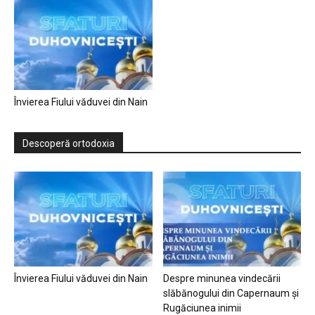
Învierea Fiului văduvei din Nain
Descoperă ortodoxia
Învierea Fiului văduvei din Nain
Despre minunea vindecării
slăbănogului din Capernaum și
Rugăciunea inimii