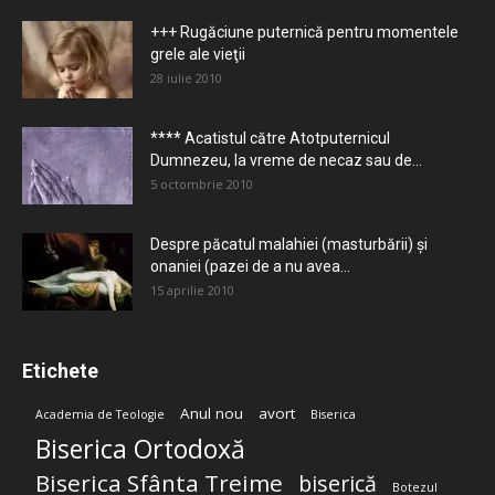
+++ Rugăciune puternică pentru momentele
grele ale vieţii
28 iulie 2010
**** Acatistul către Atotputernicul
Dumnezeu, la vreme de necaz sau de...
5 octombrie 2010
Despre păcatul malahiei (masturbării) şi
onaniei (pazei de a nu avea...
15 aprilie 2010
Etichete
Anul nou
avort
Academia de Teologie
Biserica
Biserica Ortodoxă
Biserica Sfânta Treime
biserică
Botezul