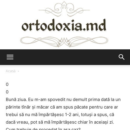
Ortodoxia.md
Acasă
0
0
Bună ziua. Eu m-am spovedit nu demult prima dată la un
părinte tînăr şi măcar că am spus păcate pentru care ar
trebui să nu mă împărtăşesc 1-2 ani, totuşi a spus, că
dacă vreau, pot să mă împărtăşesc chiar în aceiaşi zi.
Cum trebuie de procedat în aşa caz?