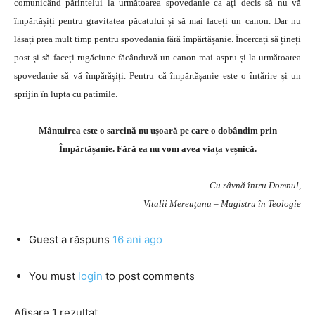
comunicând părintelui la următoarea spovedanie ca ați decis să nu vă
împărtășiți pentru gravitatea păcatului și să mai faceți un canon. Dar nu
lăsați prea mult timp pentru spovedania fără împărtășanie. Încercați să țineți
post și să faceți rugăciune făcânduvă un canon mai aspru și la următoarea
spovedanie să vă împărășiți. Pentru că împărtășanie este o întărire și un
sprijin în lupta cu patimile.
Mântuirea este o sarcină nu ușoară pe care o dobândim prin
Împărtășanie. Fără ea nu vom avea viața veșnică.
Cu râvnă întru Domnul,
Vitalii Mereuţanu – Magistru în Teologie
Guest
a răspuns
16 ani ago
You must
login
to post comments
Afișare 1 rezultat