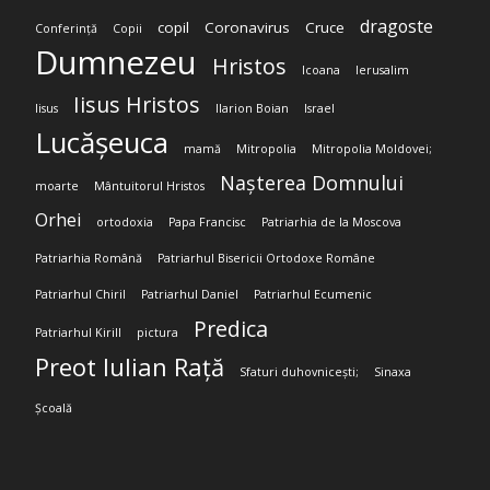
dragoste
copil
Coronavirus
Cruce
Conferință
Copii
Dumnezeu
Hristos
Icoana
Ierusalim
Iisus Hristos
Iisus
Ilarion Boian
Israel
Lucășeuca
mamă
Mitropolia
Mitropolia Moldovei;
Nașterea Domnului
moarte
Mântuitorul Hristos
Orhei
ortodoxia
Papa Francisc
Patriarhia de la Moscova
Patriarhia Română
Patriarhul Bisericii Ortodoxe Române
Patriarhul Chiril
Patriarhul Daniel
Patriarhul Ecumenic
Predica
Patriarhul Kirill
pictura
Preot Iulian Rață
Sfaturi duhovnicești;
Sinaxa
Școală