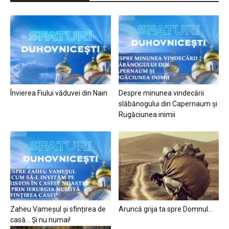
Învierea Fiului văduvei din Nain
Despre minunea vindecării
slăbănogului din Capernaum și
Rugăciunea inimii
Zaheu Vameșul și sfințirea de
Aruncă grija ta spre Domnul…
casă… Și nu numai!