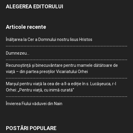
ALEGEREA EDITORULUI
Articole recente
Înălțarea la Cer a Domnului nostru Iisus Hristos
Dumnezeu…
Recunoștință și binecuvântare pentru mamele dătătoare de
viață – din partea preoților Vicariatului Orhei
Marșul pentru viață la cea de-a II-a ediție în s. Lucășeuca, r-l
Orhei: „Pentru viață, cu inimă curată”
Învierea Fiului văduvei din Nain
POSTĂRI POPULARE