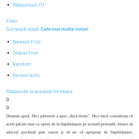
Răspunsuri (1)
Filter
Sortează după:
Cele mai multe voturi
Newest First
Oldest First
Random
Recent activ
Răspunde la această întrebare
0
0
Doamne ajută. Deci părintele a spus „dacă doriți”. Deci dacă considerați că
acele păcate sunt cu oprire de la împărtășanie pe această perioadă. Atunci să
aduceți pocăință prin canon și să nu vă apropiați de împărtășanie,