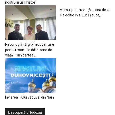
nostru Iisus Hristos
Marșul pentru viață la cea de-a
II-a ediție în s. Lucășeuca,...
Recunoștință și binecuvântare
pentru mamele dătătoare de
viață – din partea...
Învierea Fiului văduvei din Nain
Descoperă ortodoxia