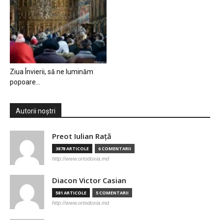
Ziua Învierii, să ne luminăm
popoare…
Autorii noștri
Preot Iulian Raţă
3878 ARTICOLE
6 COMENTARII
http://www.ortodoxia.md
Diacon Victor Casian
581 ARTICOLE
5 COMENTARII
http://www.ortodoxia.md