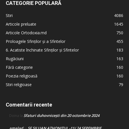
CATEGORIE POPULARĂ
Stiri
4086
Articole preluate
1645
Articole Ortodoxia.md
750
Proloagele Sfinților și a Sfintelor
455
6. Acatiste închinate Sfinților și Sfintelor
183
Rugăciuni
163
Fără categorie
160
Poezia religioasă
160
Stiri religioase
79
Comentarii recente
Sfaturi duhovnicești din 20 octombrie 2024
Doina
la
amalad
SF SILUAN ATHONITUL -11/ 24 SEPEMBRIE
la