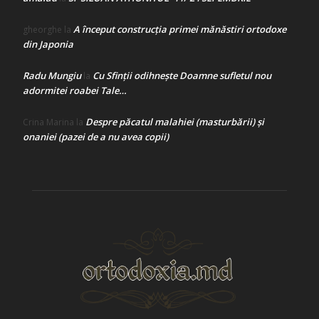
A început construcţia primei mănăstiri ortodoxe
gheorghe
la
din Japonia
Radu Mungiu
Cu Sfinții odihnește Doamne sufletul nou
la
adormitei roabei Tale…
Despre păcatul malahiei (masturbării) şi
Crina Marina
la
onaniei (pazei de a nu avea copii)