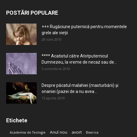
POSTĂRI POPULARE
+++ Rugăciune puternică pentru momentele
grele ale vieţii
28 iulie 2010
**** Acatistul către Atotputernicul
Dumnezeu, la vreme de necaz sau de...
5 octombrie 2010
Despre păcatul malahiei (masturbării) şi
onaniei (pazei de a nu avea...
15 aprilie 2010
Etichete
Anul nou
avort
Academia de Teologie
Biserica