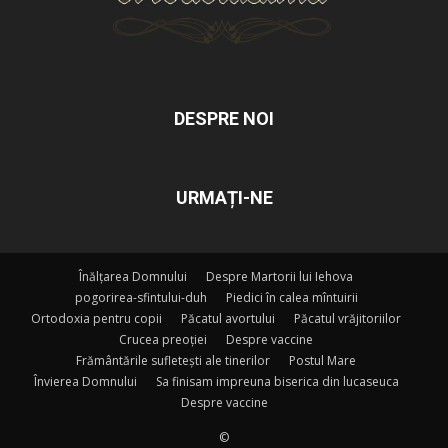
DESPRE NOI
URMAȚI-NE
Înălțarea Domnului
Despre Martorii lui Iehova
pogorirea-sfintului-duh
Piedici în calea mîntuirii
Ortodoxia pentru copii
Păcatul avortului
Păcatul vrăjitoriilor
Crucea preoției
Despre vaccine
Frământările sufletești ale tinerilor
Postul Mare
Învierea Domnului
Sa finisam impreuna biserica din lucaseuca
Despre vaccine
©