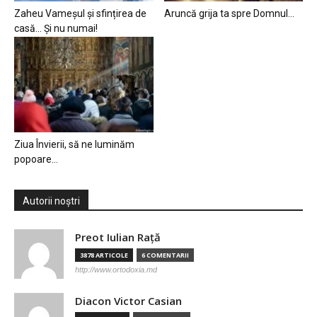
Zaheu Vameșul și sfințirea de
Aruncă grija ta spre Domnul…
casă… Și nu numai!
Ziua Învierii, să ne luminăm
popoare…
Autorii noștri
Preot Iulian Raţă
3878 ARTICOLE
6 COMENTARII
http://www.ortodoxia.md
Diacon Victor Casian