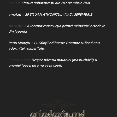
Sfaturi duhovnicești din 20 octombrie 2024
Doina
la
amalad
SF SILUAN ATHONITUL -11/ 24 SEPEMBRIE
la
A început construcţia primei mănăstiri ortodoxe
gheorghe
la
din Japonia
Radu Mungiu
Cu Sfinții odihnește Doamne sufletul nou
la
adormitei roabei Tale…
Despre păcatul malahiei (masturbării) şi
Crina Marina
la
onaniei (pazei de a nu avea copii)