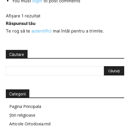
You must
login
to post comments
Afișare 1 rezultat
Răspunsul tău
Te rog să te
autentifici
mai întâi pentru a trimite.
Căutare
Categorii
Pagina Principala
Știri religioase
Articole Ortodoxia.md