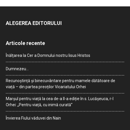
ALEGEREA EDITORULUI
Articole recente
Înălțarea la Cer a Domnului nostru Iisus Hristos
Dumnezeu…
Recunoștință și binecuvântare pentru mamele dătătoare de
viață – din partea preoților Vicariatului Orhei
Marșul pentru viață la cea de-a II-a ediție în s. Lucășeuca, r-l
Orhei: „Pentru viață, cu inimă curată”
Învierea Fiului văduvei din Nain