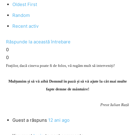
Oldest First
Random
Recent activ
Răspunde la această întrebare
0
0
Fraților, dacă cineva poate fi de folos, vă rugăm mult să interveniți!
Mulțumim și să vă aibă Domnul în pază și să vă ajute la cât mai multe
fapte demne de mântuire!
Preot Iulian Rață
Guest
a răspuns
12 ani ago