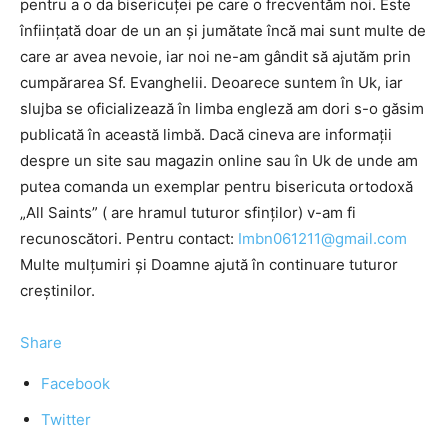
pentru a o da bisericuței pe care o frecventăm noi. Este
înființată doar de un an și jumătate încă mai sunt multe de
care ar avea nevoie, iar noi ne-am gândit să ajutăm prin
cumpărarea Sf. Evanghelii. Deoarece suntem în Uk, iar
slujba se oficializează în limba engleză am dori s-o găsim
publicată în această limbă. Dacă cineva are informații
despre un site sau magazin online sau în Uk de unde am
putea comanda un exemplar pentru bisericuta ortodoxă
„All Saints” ( are hramul tuturor sfinților) v-am fi
recunoscători. Pentru contact:
Imbn061211@gmail.com
Multe mulțumiri și Doamne ajută în continuare tuturor
creștinilor.
Share
Facebook
Twitter