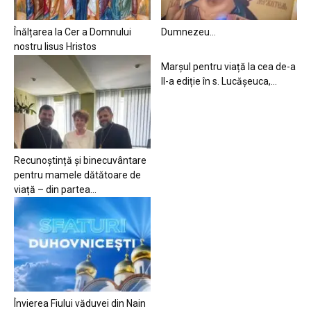
Înălțarea la Cer a Domnului
Dumnezeu…
nostru Iisus Hristos
Marșul pentru viață la cea de-a
II-a ediție în s. Lucășeuca,...
Recunoștință și binecuvântare
pentru mamele dătătoare de
viață – din partea...
Învierea Fiului văduvei din Nain