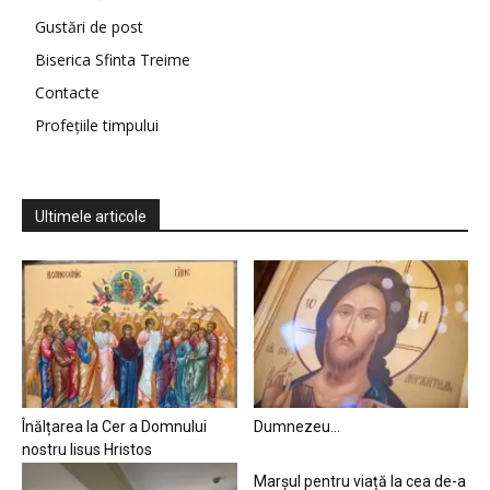
Gustări de post
Biserica Sfinta Treime
Contacte
Profețiile timpului
Ultimele articole
Înălțarea la Cer a Domnului
Dumnezeu…
nostru Iisus Hristos
Marșul pentru viață la cea de-a