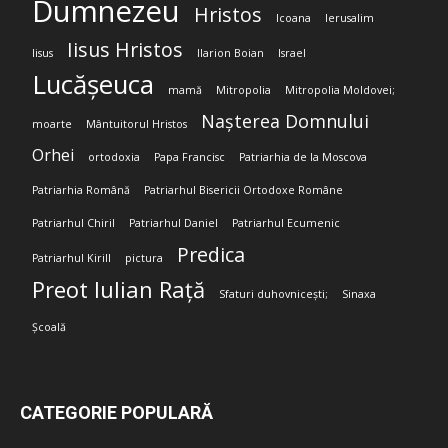
Dumnezeu
Hristos
Icoana
Ierusalim
Iisus Hristos
Iisus
Ilarion Boian
Israel
Lucășeuca
mamă
Mitropolia
Mitropolia Moldovei;
Nașterea Domnului
moarte
Mântuitorul Hristos
Orhei
ortodoxia
Papa Francisc
Patriarhia de la Moscova
Patriarhia Română
Patriarhul Bisericii Ortodoxe Române
Patriarhul Chiril
Patriarhul Daniel
Patriarhul Ecumenic
Predica
Patriarhul Kirill
pictura
Preot Iulian Rață
Sfaturi duhovnicești;
Sinaxa
Școală
CATEGORIE POPULARĂ