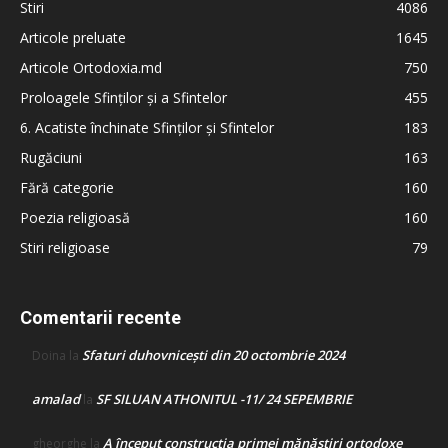
Stiri
4086
Articole preluate
1645
Articole Ortodoxia.md
750
Proloagele Sfinților și a Sfintelor
455
6. Acatiste închinate Sfinților și Sfintelor
183
Rugăciuni
163
Fără categorie
160
Poezia religioasă
160
Stiri religioase
79
Comentarii recente
Sfaturi duhovnicești din 20 octombrie 2024
Doina
la
amalad
SF SILUAN ATHONITUL -11/ 24 SEPEMBRIE
la
A început construcţia primei mănăstiri ortodoxe
gheorghe
la