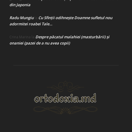
din Japonia
Radu Mungiu
Cu Sfinții odihnește Doamne sufletul nou
la
adormitei roabei Tale…
Despre păcatul malahiei (masturbării) şi
Crina Marina
la
onaniei (pazei de a nu avea copii)