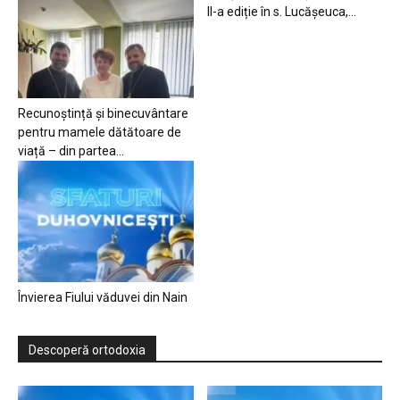
II-a ediție în s. Lucășeuca,...
Recunoștință și binecuvântare
pentru mamele dătătoare de
viață – din partea...
Învierea Fiului văduvei din Nain
Descoperă ortodoxia