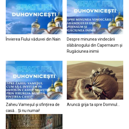
Învierea Fiului văduvei din Nain
Despre minunea vindecării
slăbănogului din Capernaum și
Rugăciunea inimii
Zaheu Vameșul și sfințirea de
Aruncă grija ta spre Domnul…
casă… Și nu numai!