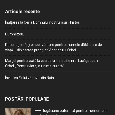
Articole recente
Înălțarea la Cer a Domnului nostru Iisus Hristos
Dumnezeu…
Recunoștință și binecuvântare pentru mamele dătătoare de
viață – din partea preoților Vicariatului Orhei
Marșul pentru viață la cea de-a II-a ediție în s. Lucășeuca, r-l
Orhei: „Pentru viață, cu inimă curată”
Învierea Fiului văduvei din Nain
POSTĂRI POPULARE
+++ Rugăciune puternică pentru momentele