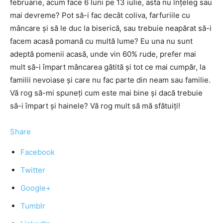
februarie, acum face 6 luni pe 13 iulie, asta nu înțeleg sau
mai devreme? Pot să-i fac decât coliva, farfuriile cu
mâncare și să le duc la biserică, sau trebuie neapărat să-i
facem acasă pomană cu multă lume? Eu una nu sunt
adeptă pomenii acasă, unde vin 60% rude, prefer mai
mult să-i împart mâncarea gătită și tot ce mai cumpăr, la
familii nevoiase și care nu fac parte din neam sau familie.
Vă rog să-mi spuneți cum este mai bine și dacă trebuie
să-i împart și hainele? Vă rog mult să mă sfătuiți!
Share
Facebook
Twitter
Google+
Tumblr