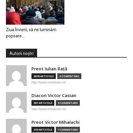
Ziua Învierii, să ne luminăm
popoare…
Autorii noștri
Preot Iulian Raţă
3878 ARTICOLE
6 COMENTARII
http://www.ortodoxia.md
Diacon Victor Casian
581 ARTICOLE
5 COMENTARII
http://www.ortodoxia.md
Preot Victor Mihalachi
210 ARTICOLE
1 COMENTARII