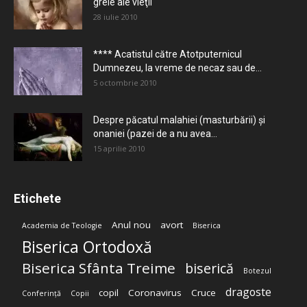
grele ale vieţii
28 iulie 2010
**** Acatistul către Atotputernicul
Dumnezeu, la vreme de necaz sau de...
5 octombrie 2010
Despre păcatul malahiei (masturbării) şi
onaniei (pazei de a nu avea...
15 aprilie 2010
Etichete
Anul nou
avort
Academia de Teologie
Biserica
Biserica Ortodoxă
Biserica Sfânta Treime
biserică
Botezul
dragoste
copil
Coronavirus
Cruce
Conferință
Copii