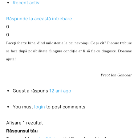
Recent activ
Răspunde la această întrebare
0
0
Faceţi foarte bine, dînd milostenia la cei nevoiaşi. Ce şi cît? Fiecare trebuie
să facă după posibilitate. Singura condiţie ar fi să fie cu dragoste. Doamne
ajută!
Preot Ion Goncear
Guest
a răspuns
12 ani ago
You must
login
to post comments
Afișare 1 rezultat
Răspunsul tău