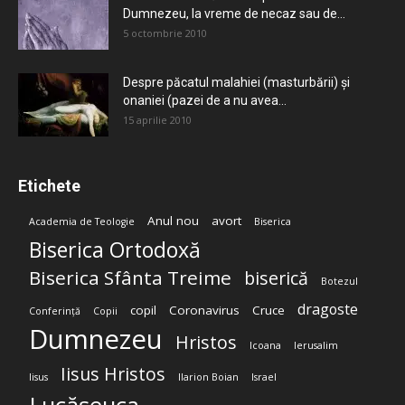
Dumnezeu, la vreme de necaz sau de...
5 octombrie 2010
Despre păcatul malahiei (masturbării) şi
onaniei (pazei de a nu avea...
15 aprilie 2010
Etichete
Anul nou
avort
Academia de Teologie
Biserica
Biserica Ortodoxă
Biserica Sfânta Treime
biserică
Botezul
dragoste
copil
Coronavirus
Cruce
Conferință
Copii
Dumnezeu
Hristos
Icoana
Ierusalim
Iisus Hristos
Iisus
Ilarion Boian
Israel