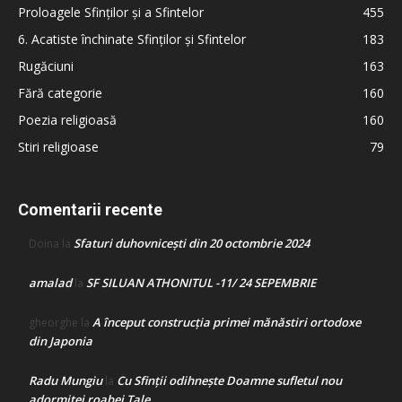
Proloagele Sfinților și a Sfintelor
455
6. Acatiste închinate Sfinților și Sfintelor
183
Rugăciuni
163
Fără categorie
160
Poezia religioasă
160
Stiri religioase
79
Comentarii recente
Sfaturi duhovnicești din 20 octombrie 2024
Doina
la
amalad
SF SILUAN ATHONITUL -11/ 24 SEPEMBRIE
la
A început construcţia primei mănăstiri ortodoxe
gheorghe
la
din Japonia
Radu Mungiu
Cu Sfinții odihnește Doamne sufletul nou
la
adormitei roabei Tale…