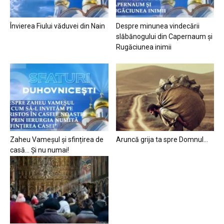
Învierea Fiului văduvei din Nain
Despre minunea vindecării
slăbănogului din Capernaum și
Rugăciunea inimii
Zaheu Vameșul și sfințirea de
Aruncă grija ta spre Domnul…
casă… Și nu numai!