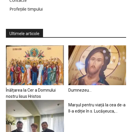
Contacte
Profețiile timpului
Ultimele articole
Înălțarea la Cer a Domnului
Dumnezeu…
nostru Iisus Hristos
Marșul pentru viață la cea de-a
II-a ediție în s. Lucășeuca,...