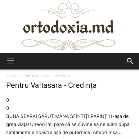
Ortodoxia.md
Acasă
Pentru Valtasara - Credința
Pentru Valtasara - Credința
0
0
BUNĂ SEARA! SĂRUT MÂNA SFINȚIȚI PĂRINȚI! I-așa de
grea viața! Uneori îmi pare că se cuvine să ne luăm după
simțămintele noastre așa de puternice. Alteori însă…