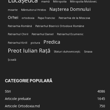
Lucășeuca
mamă
Mitropolia
Mitropolia Moldovei;
Nașterea Domnului
moarte
Mântuitorul Hristos
Orhei
ortodoxia
Papa Francisc
Patriarhia de la Moscova
Patriarhia Română
Patriarhul Bisericii Ortodoxe Române
Patriarhul Chiril
Patriarhul Daniel
Patriarhul Ecumenic
Predica
Patriarhul Kirill
pictura
Preot Iulian Rață
Sfaturi duhovnicești;
Sinaxa
Școală
CATEGORIE POPULARĂ
Stiri
4086
Articole preluate
1645
Articole Ortodoxia.md
750