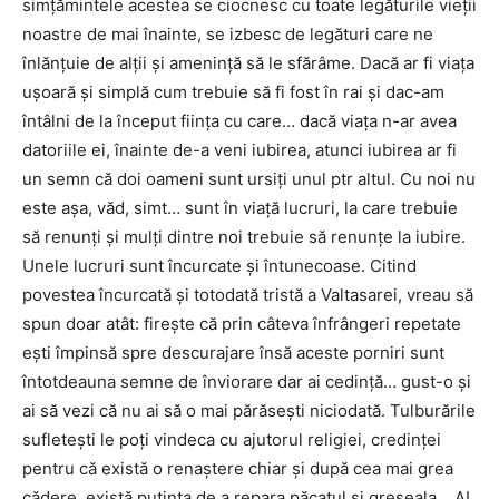
simțămintele acestea se ciocnesc cu toate legăturile vieții
noastre de mai înainte, se izbesc de legături care ne
înlănțuie de alții și amenință să le sfărâme. Dacă ar fi viața
ușoară și simplă cum trebuie să fi fost în rai și dac-am
întâlni de la început ființa cu care… dacă viața n-ar avea
datoriile ei, înainte de-a veni iubirea, atunci iubirea ar fi
un semn că doi oameni sunt ursiți unul ptr altul. Cu noi nu
este așa, văd, simt… sunt în viață lucruri, la care trebuie
să renunți și mulți dintre noi trebuie să renunțe la iubire.
Unele lucruri sunt încurcate și întunecoase. Citind
povestea încurcată și totodată tristă a Valtasarei, vreau să
spun doar atât: firește că prin câteva înfrângeri repetate
ești împinsă spre descurajare însă aceste porniri sunt
întotdeauna semne de înviorare dar ai cedință… gust-o și
ai să vezi că nu ai să o mai părăsești niciodată. Tulburările
sufletești le poți vindeca cu ajutorul religiei, credinței
pentru că există o renaștere chiar și după cea mai grea
cădere, există putința de a repara păcatul și greșeala… AI