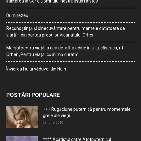
Înălțarea la Cer a Domnului nostru Iisus Hristos
Dumnezeu…
Recunoștință și binecuvântare pentru mamele dătătoare de
viață – din partea preoților Vicariatului Orhei
Marșul pentru viață la cea de-a II-a ediție în s. Lucășeuca, r-l
Orhei: „Pentru viață, cu inimă curată”
Învierea Fiului văduvei din Nain
POSTĂRI POPULARE
+++ Rugăciune puternică pentru momentele
grele ale vieţii
28 iulie 2010
**** Acatistul către Atotputernicul