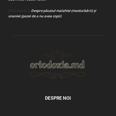
Despre păcatul malahiei (masturbării) şi
Crina Marina
la
onaniei (pazei de a nu avea copii)
DESPRE NOI