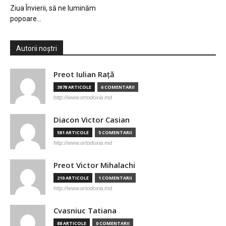
Ziua Învierii, să ne luminăm
popoare…
Autorii noștri
Preot Iulian Raţă
3878 ARTICOLE
6 COMENTARII
http://www.ortodoxia.md
Diacon Victor Casian
581 ARTICOLE
5 COMENTARII
http://www.ortodoxia.md
Preot Victor Mihalachi
210 ARTICOLE
1 COMENTARII
http://www.ortodoxia.md
Cvasniuc Tatiana
88 ARTICOLE
0 COMENTARII