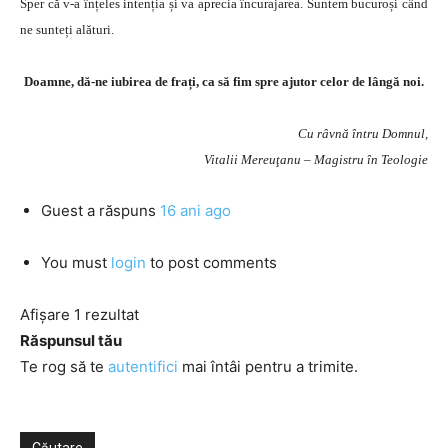
Sper că v-a înțeles intenția și va aprecia încurajarea. Suntem bucuroși când
ne sunteți alături.
Doamne, dă-ne iubirea de frați, ca să fim spre ajutor celor de lângă noi.
Cu râvnă întru Domnul,
Vitalii Mereuţanu – Magistru în Teologie
Guest
a răspuns
16 ani ago
You must
login
to post comments
Afișare 1 rezultat
Răspunsul tău
Te rog să te
autentifici
mai întâi pentru a trimite.